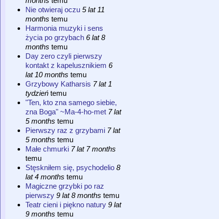
months
temu
Nie otwieraj oczu
5 lat 11
months
temu
Harmonia muzyki i sens
życia po grzybach
6 lat 8
months
temu
Day zero czyli pierwszy
kontakt z kapelusznikiem
6
lat 10 months
temu
Grzybowy Katharsis
7 lat 1
tydzień
temu
"Ten, kto zna samego siebie,
zna Boga" ~Ma-4-ho-met
7 lat
5 months
temu
Pierwszy raz z grzybami
7 lat
5 months
temu
Małe chmurki
7 lat 7 months
temu
Stęskniłem się, psychodelio
8
lat 4 months
temu
Magiczne grzybki po raz
pierwszy
9 lat 8 months
temu
Teatr cieni i piękno natury
9 lat
9 months
temu