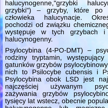
halucynogenne,"grzybki halu
grzybki") – grzyby, które po
człowieka halucynacje. Okre
pochodzi od związku chemiczneg
występuje w tych grzybach i
halucynogenny.
Psylocybina (4-PO-DMT) – psyc
rodziny tryptamin, występujący
gatunków grzybów psylocybinowyc
nich to Psilocybe cubensis i P
Psylocybina obok LSD jest naj
najczęściej używanym psych
zażywania grzybów psylocybin
tysięcy lat wstecz, obecnie popul