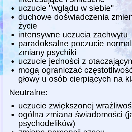
uczucie "wglądu w siebie"
duchowe doświadczenia zmien
życie
intensywne uczucia zachwytu
paradoksalne poczucie normaln
zmiany psychiki
uczucie jedności z otaczając
mogą ograniczać częstotliwoś
głowy u osób cierpiących na k
Neutralne:
uczucie zwiększonej wrażliwoś
ogólna zmiana świadomości (j
psychodelików)