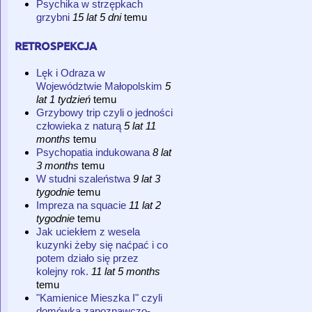
Psychika w strzępkach
grzybni
15 lat 5 dni
temu
retrospekcja
Lęk i Odraza w
Województwie Małopolskim
5
lat 1 tydzień
temu
Grzybowy trip czyli o jedności
człowieka z naturą
5 lat 11
months
temu
Psychopatia indukowana
8 lat
3 months
temu
W studni szaleństwa
9 lat 3
tygodnie
temu
Impreza na squacie
11 lat 2
tygodnie
temu
Jak uciekłem z wesela
kuzynki żeby się naćpać i co
potem działo się przez
kolejny rok.
11 lat 5 months
temu
"Kamienice Mieszka I" czyli
domówka zapoznawczo-