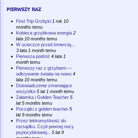
pierwszy raz
First Trip Grzbyki
1 rok 10
months
temu
Kobieca grzybkowa energia
2
lata 10 months
temu
W ucieczce przed śmiercią…
3 lata 1 month
temu
Pierwsza podróż
4 lata 1
month
temu
Pierwszy raz z grzybami —
odkrywanie świata na nowo
4
lata 10 months
temu
Doświadczenie zmieniające
wszystko
5 lat 1 month
temu
Załamka i Golden Teacher
5
lat 5 months
temu
Początki z golden teacher
5
lat 9 months
temu
Przez lekkomyślność do
rozsądku. Czyli pewnej nocy
psylocybinowej...
5 lat 9