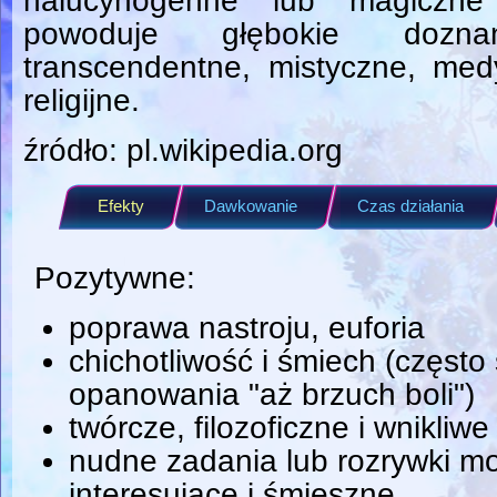
halucynogenne lub magiczne 
powoduje głębokie doznan
transcendentne, mistyczne, med
religijne.
źródło: pl.wikipedia.org
Efekty
Dawkowanie
Czas działania
Pozytywne:
poprawa nastroju, euforia
chichotliwość i śmiech (często
opanowania "aż brzuch boli")
twórcze, filozoficzne i wnikliw
nudne zadania lub rozrywki mo
interesujące i śmieszne