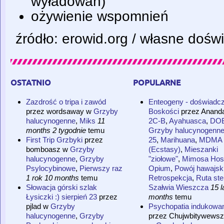
wyładowań)
ożywienie wspomnień
źródło: erowid.org / własne dośw
ostatnio
popularne
Zazdrość o tripa i zawód
Enteogeny - doświadcz
przez
wordsaway
w
Grzyby
Boskości
przez
Anand
halucynogenne
,
Miks
11
2C-B
,
Ayahuasca
,
DO
months 2 tygodnie
temu
Grzyby halucynogenn
First Trip Grzbyki
przez
25
,
Marihuana
,
MDMA
bomboasz
w
Grzyby
(Ecstasy)
,
Mieszanki
halucynogenne
,
Grzyby
"ziołowe"
,
Mimosa Hosti
Psylocybinowe
,
Pierwszy raz
Opium
,
Powój hawajsk
1 rok 10 months
temu
Retrospekcja
,
Ruta st
Słowacja górski szlak
Szałwia Wieszcza
15 l
Łysiczki :) sierpień 23
przez
months
temu
pjlad
w
Grzyby
Psychopatia indukowa
halucynogenne
,
Grzyby
przez
Chujwbitywewsz