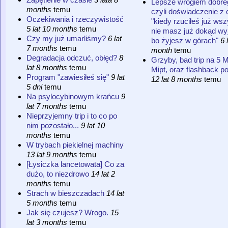
Lepsze wrogiem dobre
months
temu
czyli doświadczenie z 
Oczekiwania i rzeczywistość
"kiedy rzuciłeś już wsz
5 lat 10 months
temu
nie masz już dokąd wy
Czy my już umarliśmy?
6 lat
bo żyjesz w górach"
6 
7 months
temu
month
temu
Degradacja odczuć, obłęd?
8
Grzyby, bad trip na 5 
lat 8 months
temu
Mipt, oraz flashback po
Program "zawiesiłeś się"
9 lat
12 lat 8 months
temu
5 dni
temu
Na psylocybinowym krańcu
9
lat 7 months
temu
Nieprzyjemny trip i to co po
nim pozostało...
9 lat 10
months
temu
W trybach piekielnej machiny
13 lat 9 months
temu
[Łysiczka lancetowata] Co za
dużo, to niezdrowo
14 lat 2
months
temu
Strach w bieszczadach
14 lat
5 months
temu
Jak się czujesz? Wrogo.
15
lat 3 months
temu