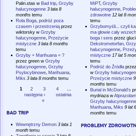
Palin.stas
w
Bad trip
,
Grzyby
MiPT
,
Grzyby
halucynogenne
3 lata 8
halucynogenne
,
Probl
months
temu
zdrowotne
12 lat 8 mo
Rola Boga, podróż poza
temu
czasem i przestrzenią
przez
Grzybomyśli... czyli k
wiktorsky
w
Grzyby
ma głowie cały wszech
halucynogenne
,
Przeżycie
boga i sens
przez
gluci
mistyczne
3 lata 8 months
Dekstrometorfan
,
Grzy
temu
halucynogenne
,
Przeży
Grzyby + Marihuana = ?
mistyczne
17 lat 5 mo
przez
green
w
Grzyby
temu
halucynogenne
,
Grzyby
Podróż do Źródła
prze
Psylocybinowe
,
Marihuana
,
w
Grzyby halucynoge
Miks
3 lata 8 months
temu
Przeżycie mistyczne
9
months
temu
1
2
3
4
…
Burial in McDonald's
p
Strony
następna ›
ostatnia
mydriaza
w
Alprazola
»
Grzyby halucynogenn
Marihuana
,
Miks
9 lat 
bad trip
months
temu
problemy zdrowot
Wewnętrzny Demon
3 lata 1
month
temu
Zapętlenie w czasie
3 lata 8