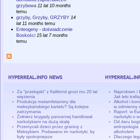
grzybowa
11 lat 10 months
temu
grzyby, Grzyby, GRZYBY
14
lat 11 months
temu
Enteogeny - doświadczenie
Boskości
15 lat 7 months
temu
hyperreal.info news
hyperreal.in
Za "przekąski" z Kalifornii grozi mu 20 lat
Naproksen i 
więzienia
Jak leki traf
Produkcja metamfetaminy dla
Alkohol i ko
meksykańskiego kartelu? Są kolejne
w odmienny 
zatrzymania
Raport: w Eu
Żołnierz brygady pancernej handlował
narkotyki o w
narkotykami na dużą skalę
Od daru bogó
Przemycali dzieci przez granicę z
antropologia
Meksykiem. Podawano im narkotyki, by
alkoholem
były spokojniejsze
Dlaczego leg