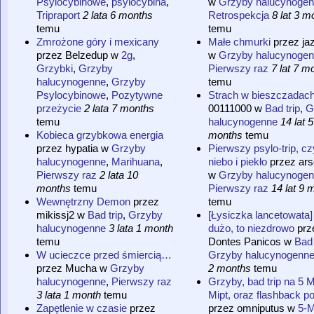
Psylocybinowe
,
psylocybina
,
w
Grzyby halucynoge
Tripraport
2 lata 6 months
Retrospekcja
8 lat 3 m
temu
temu
Zmrożone góry i mexicany
Małe chmurki
przez
ja
przez
Belzedup
w
2g
,
w
Grzyby halucynoge
Grzybki
,
Grzyby
Pierwszy raz
7 lat 7 m
halucynogenne
,
Grzyby
temu
Psylocybinowe
,
Pozytywne
Strach w bieszczadac
przeżycie
2 lata 7 months
00111000
w
Bad trip
,
G
temu
halucynogenne
14 lat 5
Kobieca grzybkowa energia
months
temu
przez
hypatia
w
Grzyby
Pierwszy psylo-trip, czy
halucynogenne
,
Marihuana
,
niebo i piekło
przez
ar
Pierwszy raz
2 lata 10
w
Grzyby halucynoge
months
temu
Pierwszy raz
14 lat 9 
Wewnętrzny Demon
przez
temu
mikissj2
w
Bad trip
,
Grzyby
[Łysiczka lancetowata]
halucynogenne
3 lata 1 month
dużo, to niezdrowo
prz
temu
Dontes Panicos
w
Bad 
W ucieczce przed śmiercią…
Grzyby halucynogenn
przez
Mucha
w
Grzyby
2 months
temu
halucynogenne
,
Pierwszy raz
Grzyby, bad trip na 5 
3 lata 1 month
temu
Mipt, oraz flashback po
Zapętlenie w czasie
przez
przez
omniputus
w
5-