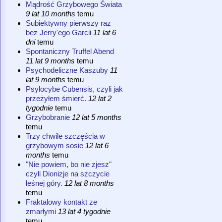
Mądrość Grzybowego Świata
9 lat 10 months
temu
Subiektywny pierwszy raz
bez Jerry'ego Garcii
11 lat 6
dni
temu
Spontaniczny Truffel Abend
11 lat 9 months
temu
Psychodeliczne Kaszuby
11
lat 9 months
temu
Psylocybe Cubensis, czyli jak
przeżyłem śmierć.
12 lat 2
tygodnie
temu
Grzybobranie
12 lat 5 months
temu
Trzy chwile szczęścia w
grzybowym sosie
12 lat 6
months
temu
"Nie powiem, bo nie zjesz"
czyli Dionizje na szczycie
leśnej góry.
12 lat 8 months
temu
Fraktalowy kontakt ze
zmarłymi
13 lat 4 tygodnie
temu