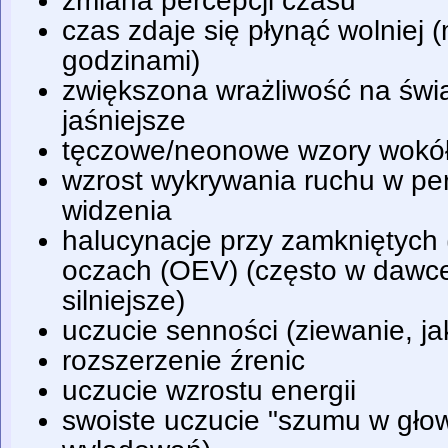
zmiana percepcji czasu
czas zdaje się płynąć wolniej 
godzinami)
zwiększona wrażliwość na świat
jaśniejsze
tęczowe/neonowe wzory wokół 
wzrost wykrywania ruchu w per
widzenia
halucynacje przy zamkniętych 
oczach (OEV) (często w dawce 
silniejsze)
uczucie senności (ziewanie, ja
rozszerzenie źrenic
uczucie wzrostu energii
swoiste uczucie "szumu w głow