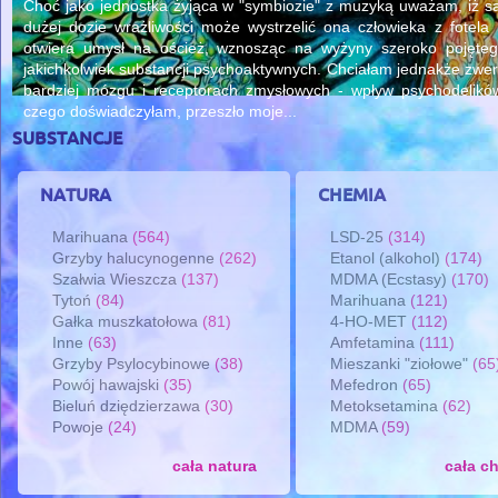
Choć jako jednostka żyjąca w "symbiozie" z muzyką uważam, iż 
dużej dozie wrażliwości może wystrzelić ona człowieka z fotela
otwiera umysł na oścież, wznosząc na wyżyny szeroko pojęteg
jakichkolwiek substancji psychoaktywnych. Chciałam jednakże zwer
bardziej mózgu i receptorach zmysłowych - wpływ psychodelików
czego doświadczyłam, przeszło moje...
substancje
natura
chemia
Marihuana
(564)
LSD-25
(314)
Grzyby halucynogenne
(262)
Etanol (alkohol)
(174)
Szałwia Wieszcza
(137)
MDMA (Ecstasy)
(170)
Tytoń
(84)
Marihuana
(121)
Gałka muszkatołowa
(81)
4-HO-MET
(112)
Inne
(63)
Amfetamina
(111)
Grzyby Psylocybinowe
(38)
Mieszanki "ziołowe"
(65
Powój hawajski
(35)
Mefedron
(65)
Bieluń dziędzierzawa
(30)
Metoksetamina
(62)
Powoje
(24)
MDMA
(59)
cała natura
cała c