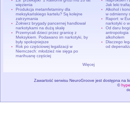
więzienia
Jak leki traf
Produkcja metamfetaminy dla
Alkohol i ko
meksykańskiego kartelu? Są kolejne
w odmienny 
zatrzymania
Raport: w Eu
Żołnierz brygady pancernej handlował
narkotyki o w
narkotykami na dużą skalę
Od daru bogó
Przemycali dzieci przez granicę z
antropologia
Meksykiem. Podawano im narkotyki, by
alkoholem
były spokojniejsze
Dlaczego leg
Rok po częściowej legalizacji w
od depenaliza
Niemczech: młodzież nie sięga po
marihuanę częściej
Więcej
Zawartość serwisu NeuroGroove jest dostępna na lic
©
hype
de