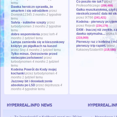
Co poszło nie tak?
przez
temu
ProfesorNiczego
(256,468)
Dawka heroiczn sprawiła, że
Gałka muszkatołowa, czyli 
umarłem i się odrodziłem
przez
nieskończoność dała mi sk
Dominik12345
3 months 2 tygodnie
przez
IXT66
(241,421)
temu
Kodeina - pierwszy przyjem
Salvia - subtelne szepty
przez
przez
Rejestr
(234,179)
turbodynomen
3 months 2 tygodnie
DXM - Inaczej niż zwykle, cz
temu
dawka optymalna....
przez
i
dobre wspomnienia
przez
lorh
4
(219,069)
months 1 tydzień
temu
Pierwszy raz z kodeiną i mó
Lampa zamieniła się w kieszonkowy
pierwszy trip raport.
przez
księżyc po pigułkach na kaszel
KakaowySzatan69
przez
Sivy
4 months 1 tydzień
temu
(218,585)
Tylko minus. Ostrzeżenie przed
niebezpieczeństwem!
przez
turbodynomen
4 months 1 tydzień
temu
Kodeina Powrót do Kody mojej
kochanki
przez
turbodynomen
4
months 1 tydzień
temu
Jazzowy bit i doswiadczenie
absolutu po LSD
przez
dejotrusza
4
months 4 tygodnie
temu
hyperreal.info news
hyperreal.in
Za "przekąski" z Kalifornii grozi mu 20 lat
Naproksen i 