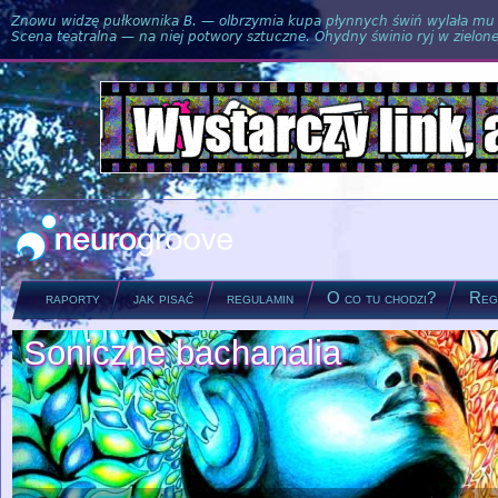
Znowu widzę pułkownika B. — olbrzymia kupa płynnych świń wylała mu si
Scena teatralna — na niej potwory sztuczne. Ohydny świnio ryj w zielone
raporty
jak pisać
regulamin
O co tu chodzi?
Regu
Soniczne bachanalia