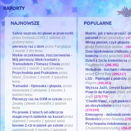
raporty
najnowsze
popularne
Salvia wyprała mi głowe w pralcex40
Matrix- jak z lęku przejść g
przez
Dominik12345
1 tydzień 22
paranoi
przez
paszadian
(47
godziny
temu
Wrota piekieł, czyli głupota 
pierwszy raz z dxm
przez
Fairyaqua
przez
Podróżnik podśw...
(40
1 month 5 dni
temu
Dwa opakowania chilloutu, 
Niskie oczekiwania, rozczarowanie -
kodeina
przez
peaches
(317,
Mój pierwszy bliski kontakt z
Dzień z życia kodeiniarza
p
Tramadolem i Tomasz Chada
przez
PanAnonim
(296,381)
kleryk20
1 month 1 tydzień
temu
Mefedron - kocham i niena
Przychodnia pod Fraktalem
przez
przez
Cichy Bob
(294,517)
Mario_Escobar
1 month 3 tygodnie
LSD - Pamiątki z podróży
pr
temu
Pilgrim
(289,453)
Tramadol - Opiosuka i głupota.
przez
Wyższa Jaźń, Umysł Szaleń
Ktokolwiek.Cokolwiek
3 months 1
Powrót do Korzeni
przez
di
tydzień
temu
jogin
(279,779)
Pierwszy raz na DXM w szkole
przez
'Chwilo trwaj', czyli piękno i
Zwykły człwiek
3 months 1 tydzień
po oksykodonie
przez
tripe
temu
(279,194)
Po prawie 2 latach od odkrycia
Enteogeny - doświadczenie
magicznych tabletek na kaszel
przez
Boskości
przez
Ananda
(275
alarmed
3 months 1 tydzień
temu
Psychopatia indukowana
pr
losowe 2-cb w piatek po szkole
przez
Chujwbitywewszystko
(256,8
yungchinczyk
3 months 2 tygodnie