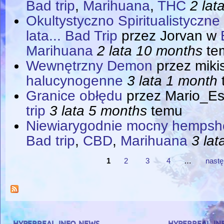
Bad trip
,
Marihuana
,
THC
2 lat
Okultystyczno Spiritualistyczne
lata... Bad Trip
przez
Jorvan
w
Marihuana
2 lata 10 months
te
Wewnętrzny Demon
przez
miki
halucynogenne
3 lata 1 month
Granice obłędu
przez
Mario_Es
trip
3 lata 5 months
temu
Niewiarygodnie mocny hempsh
Bad trip
,
CBD
,
Marihuana
3 lat
1
2
3
4
…
nastę
Strony
hyperreal.info news
hyperreal.in