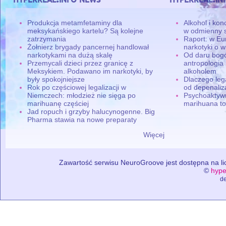
Produkcja metamfetaminy dla
Alkohol i ko
meksykańskiego kartelu? Są kolejne
w odmienny 
zatrzymania
Raport: w Eu
Żołnierz brygady pancernej handlował
narkotyki o w
narkotykami na dużą skalę
Od daru bogó
Przemycali dzieci przez granicę z
antropologia
Meksykiem. Podawano im narkotyki, by
alkoholem
były spokojniejsze
Dlaczego leg
Rok po częściowej legalizacji w
od depenaliza
Niemczech: młodzież nie sięga po
Psychoaktyw
marihuanę częściej
marihuana to
Jad ropuch i grzyby halucynogenne. Big
Pharma stawia na nowe preparaty
Więcej
Zawartość serwisu NeuroGroove jest dostępna na lic
©
hype
de