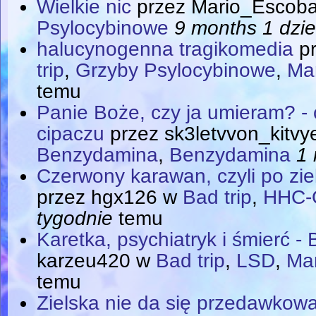
Wielkie nic
przez
Mario_Escoba
Psylocybinowe
9 months 1 dzi
halucynogenna tragikomedia
p
trip
,
Grzyby Psylocybinowe
,
Ma
temu
Panie Boże, czy ja umieram? - c
cipaczu
przez
sk3letvvon_kitvy
Benzydamina
,
Benzydamina
1 
Czerwony karawan, czyli po zie
przez
hgx126
w
Bad trip
,
HHC-
tygodnie
temu
Karetka, psychiatryk i śmierć -
karzeu420
w
Bad trip
,
LSD
,
Ma
temu
Zielska nie da się przedawkow