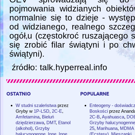
pojmowania widzianych obiekt
normalnie się to dzieje - występ
od widzianego, realnego szcze
ogół‚u (częstokroć ruszającego 
się zrobić filar świątyni i po ch
świątyni).
źródło: talk.hyperreal.info
ostatnio
popularne
W studni szaleństwa
przez
Enteogeny - doświadcz
Gryby
w
1P-LSD
,
2C-E
,
Boskości
przez
Anand
Amfetamina
,
Bieluń
2C-B
,
Ayahuasca
,
DO
dziędzierzawa
,
DMT
,
Etanol
Grzyby halucynogenn
(alkohol)
,
Grzyby
25
,
Marihuana
,
MDMA
halucynogenne
,
Inne
,
Inne
,
(Ecstasy)
,
Mieszanki