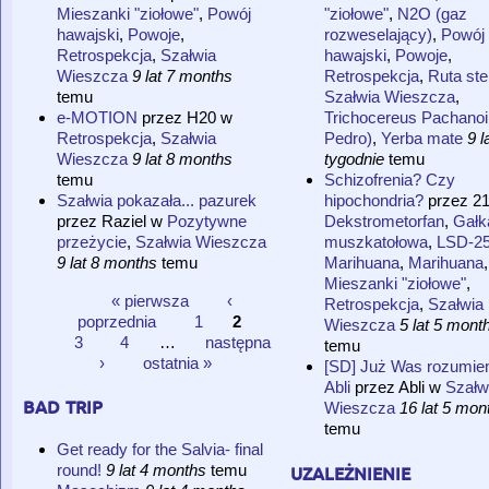
Mieszanki "ziołowe"
,
Powój
"ziołowe"
,
N2O (gaz
hawajski
,
Powoje
,
rozweselający)
,
Powój
Retrospekcja
,
Szałwia
hawajski
,
Powoje
,
Wieszcza
9 lat 7 months
Retrospekcja
,
Ruta st
temu
Szałwia Wieszcza
,
e-MOTION
przez
H20
w
Trichocereus Pachanoi
Retrospekcja
,
Szałwia
Pedro)
,
Yerba mate
9 l
Wieszcza
9 lat 8 months
tygodnie
temu
temu
Schizofrenia? Czy
Szałwia pokazała... pazurek
hipochondria?
przez
2
przez
Raziel
w
Pozytywne
Dekstrometorfan
,
Gałk
przeżycie
,
Szałwia Wieszcza
muszkatołowa
,
LSD-2
9 lat 8 months
temu
Marihuana
,
Marihuana
,
Mieszanki "ziołowe"
,
« pierwsza
‹
Retrospekcja
,
Szałwia
Strony
poprzednia
1
2
Wieszcza
5 lat 5 mont
3
4
…
następna
temu
›
ostatnia »
[SD] Już Was rozumie
Abli
przez
Abli
w
Szałw
bad trip
Wieszcza
16 lat 5 mon
temu
Get ready for the Salvia- final
uzależnienie
round!
9 lat 4 months
temu