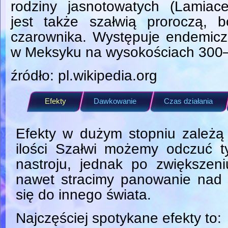
rodziny jasnotowatych (Lamiac
jest także szałwią proroczą, b
czarownika. Występuje endemicz
w Meksyku na wysokościach 300
źródło: pl.wikipedia.org
Efekty
Dawkowanie
Czas działania
Efekty w dużym stopniu zależą
ilości Szałwi możemy odczuć t
nastroju, jednak po zwiększen
nawet stracimy panowanie nad 
się do innego świata.
Najczęściej spotykane efekty to: