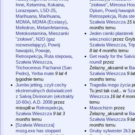
Inne
,
Ketamina
,
Kokaina
,
"ziołowe"
,
Mimosa Hosti
Lorazepam
,
LSD-25
,
Opium
,
Powój hawajsk
Marihuana
,
Marihuana
,
Retrospekcja
,
Ruta st
MDMA
,
MDMA (Ecstasy)
,
Szałwia Wieszcza
15 l
Mefedron
,
Metamfetamina
,
months
temu
Metoksetamina
,
Mieszanki
Jeden cienki plasterek
"ziołowe"
,
N2O (gaz
wieczności
przez
Gryb
rozweselający)
,
Powój
Szałwia Wieszcza
,
Tri
hawajski
,
Powoje
,
8 lat 4 months
temu
Retrospekcja
,
Ruta stepowa
,
Get ready for the Salvia
Szałwia Wieszcza
,
round!
przez
Trichocereus Pachanoi (San
Żelazny_aksamit
w
Bad
Pedro)
,
Yerba mate
9 lat 4
Szałwia Wieszcza
9 la
tygodnie
temu
months
temu
Jumbo jetting, czyli cechy
Tragedia mego życia
p
ekstremalnych doświadczeń
Tu jest tak cud...
w
Sza
z Salvią Divinorum (ekstrakty
Wieszcza
16 lat 4 mon
10-60x). A.D. 2008
przez
temu
misspill
w
Retrospekcja
,
Masochizm
przez
Szałwia Wieszcza
9 lat 3
Żelazny_aksamit
w
Bad
months
temu
Szałwia Wieszcza
9 la
[Szałwia Wieszcza]
months
temu
mozg.exe has stopped
Gruby sylwester 2k3
p