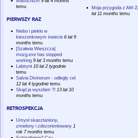
Masochizm
9 lat 4 months
temu
Moja przygoda z AM-2
lat 11 months
temu
pierwszy raz
Niebo i piekło w
kieszonkowym świecie
6 lat 9
months
temu
[Szałwia Wieszcza]
mozg.exe has stopped
working
9 lat 3 months
temu
Labirynt
10 lat 2 tygodnie
temu
Salvia Divinorum - odległy cel
12 lat 4 tygodnie
temu
Skąd ja wyszłam ?!
13 lat 10
months
temu
retrospekcja
Umysł skasztaniony,
zmielony i zdezorientowany
1
rok 7 months
temu
Schizofrenia? Czy