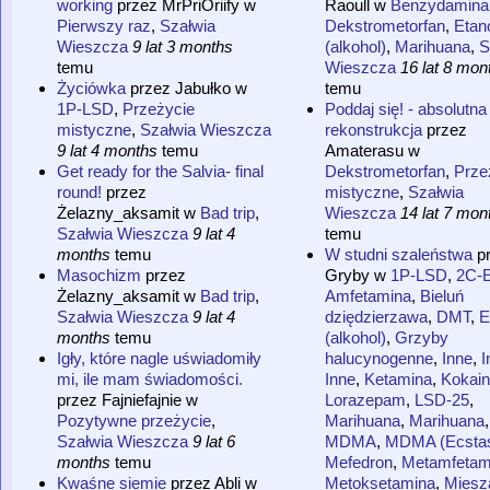
working
przez
MrPriOriify
w
Raoull
w
Benzydamina
Pierwszy raz
,
Szałwia
Dekstrometorfan
,
Etan
Wieszcza
9 lat 3 months
(alkohol)
,
Marihuana
,
S
temu
Wieszcza
16 lat 8 mon
Życiówka
przez
Jabułko
w
temu
1P-LSD
,
Przeżycie
Poddaj się! - absolutna
mistyczne
,
Szałwia Wieszcza
rekonstrukcja
przez
9 lat 4 months
temu
Amaterasu
w
Get ready for the Salvia- final
Dekstrometorfan
,
Prze
round!
przez
mistyczne
,
Szałwia
Żelazny_aksamit
w
Bad trip
,
Wieszcza
14 lat 7 mon
Szałwia Wieszcza
9 lat 4
temu
months
temu
W studni szaleństwa
p
Masochizm
przez
Gryby
w
1P-LSD
,
2C-
Żelazny_aksamit
w
Bad trip
,
Amfetamina
,
Bieluń
Szałwia Wieszcza
9 lat 4
dziędzierzawa
,
DMT
,
E
months
temu
(alkohol)
,
Grzyby
Igły, które nagle uświadomiły
halucynogenne
,
Inne
,
I
mi, ile mam świadomości.
Inne
,
Ketamina
,
Kokai
przez
Fajniefajnie
w
Lorazepam
,
LSD-25
,
Pozytywne przeżycie
,
Marihuana
,
Marihuana
,
Szałwia Wieszcza
9 lat 6
MDMA
,
MDMA (Ecsta
months
temu
Mefedron
,
Metamfetam
Kwaśne siemie
przez
Abli
w
Metoksetamina
,
Miesz