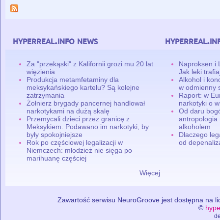
hyperreal.info news
hyperreal.in
Za "przekąski" z Kalifornii grozi mu 20 lat
Naproksen i 
więzienia
Jak leki traf
Produkcja metamfetaminy dla
Alkohol i ko
meksykańskiego kartelu? Są kolejne
w odmienny 
zatrzymania
Raport: w Eu
Żołnierz brygady pancernej handlował
narkotyki o w
narkotykami na dużą skalę
Od daru bogó
Przemycali dzieci przez granicę z
antropologia
Meksykiem. Podawano im narkotyki, by
alkoholem
były spokojniejsze
Dlaczego leg
Rok po częściowej legalizacji w
od depenaliza
Niemczech: młodzież nie sięga po
marihuanę częściej
Więcej
Zawartość serwisu NeuroGroove jest dostępna na lic
©
hype
de