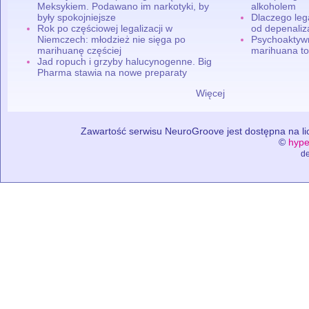
Meksykiem. Podawano im narkotyki, by
alkoholem
były spokojniejsze
Dlaczego leg
Rok po częściowej legalizacji w
od depenaliza
Niemczech: młodzież nie sięga po
Psychoaktyw
marihuanę częściej
marihuana to
Jad ropuch i grzyby halucynogenne. Big
Pharma stawia na nowe preparaty
Więcej
Zawartość serwisu NeuroGroove jest dostępna na lic
©
hype
de