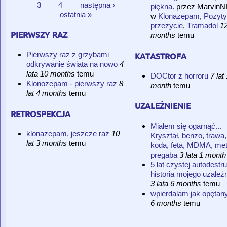
3
4
następna ›
piękna.
przez
MarvinN
ostatnia »
w
Klonazepam
,
Pozyt
przeżycie
,
Tramadol
12
pierwszy raz
months
temu
katastrofa
Pierwszy raz z grzybami —
odkrywanie świata na nowo
4
lata 10 months
temu
DOCtor z horroru
7 lat
Klonozepam - pierwszy raz
8
month
temu
lat 4 months
temu
uzależnienie
retrospekcja
Miałem się ogarnąć...
klonazepam, jeszcze raz
10
Kryształ, benzo, trawa,
lat 3 months
temu
koda, feta, MDMA, met
pregaba
3 lata 1 month
5 lat czystej autodestru
historia mojego uzależn
3 lata 6 months
temu
wpierdalam jak opętan
6 months
temu