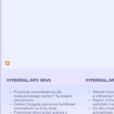
hyperreal.info news
hyperreal.in
Produkcja metamfetaminy dla
Alkohol i ko
meksykańskiego kartelu? Są kolejne
w odmienny 
zatrzymania
Raport: w Eu
Żołnierz brygady pancernej handlował
narkotyki o w
narkotykami na dużą skalę
Od daru bogó
Przemycali dzieci przez granicę z
antropologia