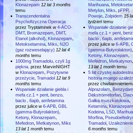
Klonazepam
12 lat 3 months
Marihuana
,
Metokseta
temu
Metylon
,
Miks
,
pFPP
,
Transcendentalna
Powoje
,
Zolpidem
15 la
Psychofizyczna Operacja
tydzień
temu
przez
Tryptaminek
w
4-ACO-
Wspaniałe działanie gie
DMT
,
Bromazepam
,
DMT
,
mefa cz.1 + pent, benz
Etanol (alkohol)
,
Klonazepam
,
baclo , 6apb, amfetami
Metoksetamina
,
Miks
,
N2O
przez
julice
w
6-APB
,
(gaz rozweselający)
12 lat 4
(gamma-Butyrolakton)
,
months
temu
Ketony
,
Klonazepam
,
1000mg Tramadolu, czyli 1g
Mefedron
,
Metkatynon
piękna.
przez
MarvinNIGHT
13 lat 1 month
temu
w
Klonazepam
,
Pozytywne
5 lat czystej autodestru
przeżycie
,
Tramadol
12 lat 9
historia mojego uzależn
months
temu
przez
chwilaimnieniem
Wspaniałe działanie giebla i
Alprazolam
,
Benzydam
mefa cz.1 + pent, benzo,
Dekstrometorfan
,
Dia
baclo , 6apb, amfetamina
Gałka muszkatołowa
,
przez
julice
w
6-APB
,
GBL
Ketamina
,
Klonazepa
(gamma-Butyrolakton)
,
Kodeina
,
LSD
,
Marihu
Ketony
,
Klonazepam
,
Morfina
,
Pseudoefedry
Mefedron
,
Metkatynon
,
Miks
Tramadol
,
Uzależnieni
13 lat 1 month
temu
6 months
temu