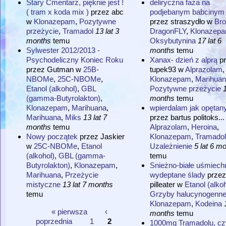
Stary Cmentarz, pięknie jest !
deliryczna faza na
( tram x koda mix )
przez
abc
podjebanym babcinym 
w
Klonazepam
,
Pozytywne
przez
straszydło
w
Br
przeżycie
,
Tramadol
13 lat 3
DragonFLY
,
Klonazep
months
temu
Oksybutynina
17 lat 6
Sylwester 2012/2013 -
months
temu
Psychodeliczny Koniec Roku
Xanax- dzień z alprą
p
przez
Gutman
w
25B-
tupek93
w
Alprazolam
,
NBOMe
,
25C-NBOMe
,
Klonazepam
,
Marihuan
Etanol (alkohol)
,
GBL
Pozytywne przeżycie
1
(gamma-Butyrolakton)
,
months
temu
Klonazepam
,
Marihuana
,
wpierdalam jak opętan
Marihuana
,
Miks
13 lat 7
przez
bartus politoks...
months
temu
Alprazolam
,
Heroina
,
Nowy początek
przez
Jaskier
Klonazepam
,
Tramadol
w
25C-NBOMe
,
Etanol
Uzależnienie
5 lat 6 m
(alkohol)
,
GBL (gamma-
temu
Butyrolakton)
,
Klonazepam
,
Snieżno-białe uśmiech
Marihuana
,
Przeżycie
wydeptane ślady
przez
mistyczne
13 lat 7 months
pilleater
w
Etanol (alkoh
temu
Grzyby halucynogenn
Klonazepam
,
Kodeina
« pierwsza
‹
months
temu
Strony
poprzednia
1
2
1000mg Tramadolu, czy