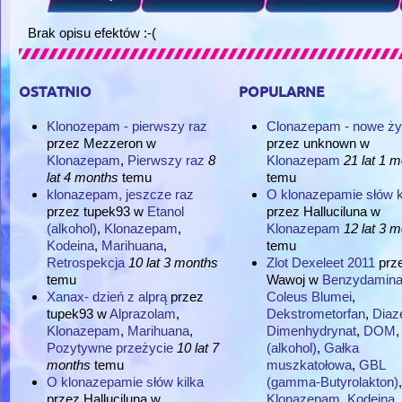
Brak opisu efektów :-(
ostatnio
popularne
Klonozepam - pierwszy raz
Clonazepam - nowe ży
przez
Mezzeron
w
przez
unknown
w
Klonazepam
,
Pierwszy raz
8
Klonazepam
21 lat 1 
lat 4 months
temu
temu
klonazepam, jeszcze raz
O klonazepamie słów k
przez
tupek93
w
Etanol
przez
Halluciluna
w
(alkohol)
,
Klonazepam
,
Klonazepam
12 lat 3 
Kodeina
,
Marihuana
,
temu
Retrospekcja
10 lat 3 months
Zlot Dexeleet 2011
prz
temu
Wawoj
w
Benzydamin
Xanax- dzień z alprą
przez
Coleus Blumei
,
tupek93
w
Alprazolam
,
Dekstrometorfan
,
Dia
Klonazepam
,
Marihuana
,
Dimenhydrynat
,
DOM
Pozytywne przeżycie
10 lat 7
(alkohol)
,
Gałka
months
temu
muszkatołowa
,
GBL
O klonazepamie słów kilka
(gamma-Butyrolakton)
,
przez
Halluciluna
w
Klonazepam
,
Kodeina
,