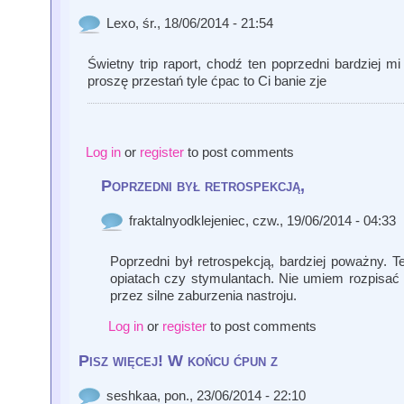
Lexo
, śr., 18/06/2014 - 21:54
Świetny trip raport, chodź ten poprzedni bardziej mi
proszę przestań tyle ćpac to Ci banie zje
Log in
or
register
to post comments
Poprzedni był retrospekcją,
fraktalnyodklejeniec
, czw., 19/06/2014 - 04:33
Poprzedni był retrospekcją, bardziej poważny. Ten
opiatach czy stymulantach. Nie umiem rozpisać s
przez silne zaburzenia nastroju.
Log in
or
register
to post comments
Pisz więcej! W końcu ćpun z
seshkaa
, pon., 23/06/2014 - 22:10