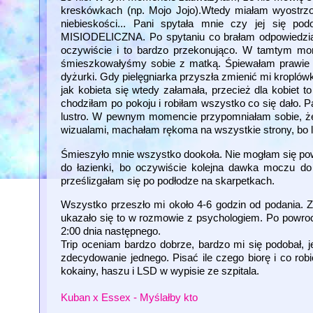
kreskówkach (np. Mojo Jojo).Wtedy miałam wyostrzone
niebieskości... Pani spytała mnie czy jej się po
MISIODELICZNA. Po spytaniu co brałam odpowiedział
oczywiście i to bardzo przekonująco. W tamtym mome
śmieszkowałyśmy sobie z matką. Śpiewałam prawie c
dyżurki. Gdy pielęgniarka przyszła zmienić mi kroplówkę
jak kobieta się wtedy załamała, przecież dla kobiet t
chodziłam po pokoju i robiłam wszystko co się dało. 
lustro. W pewnym momencie przypomniałam sobie, ż
wizualami, machałam rękoma na wszystkie strony, bo l
Śmieszyło mnie wszystko dookoła. Nie mogłam się pow
do łazienki, bo oczywiście kolejna dawka moczu do
prześlizgałam się po podłodze na skarpetkach.
Wszystko przeszło mi około 4-6 godzin od podania. Z
ukazało się to w rozmowie z psychologiem. Po powroc
2:00 dnia następnego.
Trip oceniam bardzo dobrze, bardzo mi się podobał, j
zdecydowanie jednego. Pisać ile czego biorę i co robi
kokainy, haszu i LSD w wypisie ze szpitala.
Kuban x Essex - Myślałby kto