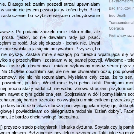
Dekstrometorfa
ie. Dlatego też zanim poszedł strzał upewniałam
Bad Trip, czyli 
 w sumie nie jestem pewna jak w końcu było. Bliżej
że zaskoczenie, bo szybsze wejście i zdecydowanie
Ego Death
Transcendental
Operacja
awsze. Po podaniu zaczęło mnie lekko mdlić, ale
Pie(rw)szy raz
rostu "jebło", bo nie dawałam rady już pisać.
ęłam to robić. Jak się okazało - jednak nie. Urwał
e mnie wołała, a ja się nie odzywałam. Przyszła, bo
 nie słyszę. Zastała mnie siedzącą po turecku wpatrującą się 
tylko się przechyliłam i zostałam w tej samej pozycji. Wiadomo - tel
am dwa zastrzyki dosercowo i miałam wykonany masaż serca przez
 Na OIOMie obudziłam się, ale nie nie otwierałam oczu, pod powieka
 rozmowy, ale nic nie rozumiałam. Myślałam cały czas, że to se
 powrotem, ja dalej. Wokół mnie było pełno kabli. Pamiętam mo
onej mocno staży nadal ich nie widać. Znowu straciłam przytomnoś
ałam nawet o tym gdzie ona jest. Spojrzałam w dół i pomyślałam sob
iechałam się bardzo szeroko, co wygląda u mnie całkiem przerażają
o korytarzu szła jakaś starsza pani wyciągnęłam rękę i jej dotknęł
 głowę i powiedziałam do pielęgniarza radośnie "Dzień dobry". Fac
zewam, że bardzo chciał walnąć facepalma.
j) przyszło stado pielęgniarek i lekarka dyżurna. Spytała czy ją pam
m głosem. Był zupełnie inny, lekko szyderczy. Taki, jakie są gło