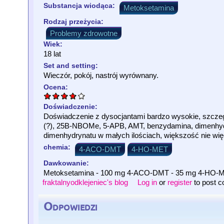
Substancja wiodąca:
Metoksetamina
Rodzaj przeżycia:
Problemy zdrowotne
Wiek:
18 lat
Set and setting:
Wieczór, pokój, nastrój wyrównany.
Ocena:
Doświadczenie:
Doświadczenie z dysocjantami bardzo wysokie, szczegól
(?), 25B-NBOMe, 5-APB, AMT, benzydamina, dimenhyd
dimenhydrynatu w małych ilościach, większość nie więc
chemia:
4-ACO-DMT
4-HO-MET
Dawkowanie:
Metoksetamina - 100 mg 4-ACO-DMT - 35 mg 4-HO-M
fraktalnyodklejeniec's blog
Log in
or
register
to post 
Odpowiedzi