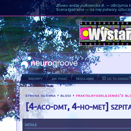
Znowu widzę pułkownika B. — olbrzymia ku
Scena teatralna — na niej potwory sztuczne
raporty
jak pisać
regulamin
O co tu chodzi
strona główna
›
blogi
›
fraktalnyodklejeniec's bl
you are here
[4-aco-dmt, 4-ho-met] szpit
detale