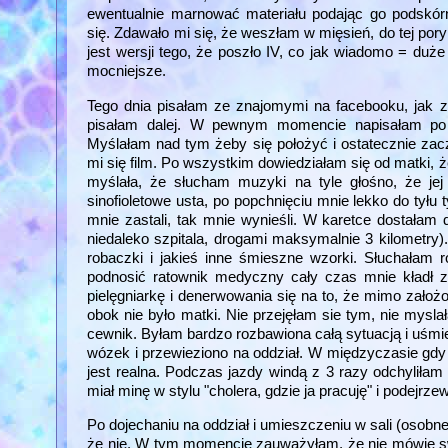
ewentualnie marnować materiału podając go podskórn
się. Zdawało mi się, że weszłam w mięsień, do tej pory
jest wersji tego, że poszło IV, co jak wiadomo = du
mocniejsze.
Tego dnia pisałam ze znajomymi na facebooku, jak z
pisałam dalej. W pewnym momencie napisałam po p
Myślałam nad tym żeby się położyć i ostatecznie zacz
mi się film. Po wszystkim dowiedziałam się od matki, ż
myślała, że słucham muzyki na tyle głośno, że jej
sinofioletowe usta, po popchnięciu mnie lekko do tyłu 
mnie zastali, tak mnie wynieśli. W karetce dostał
niedaleko szpitala, drogami maksymalnie 3 kilometry).
robaczki i jakieś inne śmieszne wzorki. Słuchałam
podnosić ratownik medyczny cały czas mnie kładł z
pielęgniarkę i denerwowania się na to, że mimo założ
obok nie było matki. Nie przejęłam sie tym, nie mysl
cewnik. Byłam bardzo rozbawiona całą sytuacją i uśm
wózek i przewieziono na oddział. W międzyczasie gdy p
jest realna. Podczas jazdy windą z 3 razy odchyliłam
miał minę w stylu "cholera, gdzie ja pracuję" i podejr
Po dojechaniu na oddział i umieszczeniu w sali (osobne
że nie. W tym momencie zauważyłam, że nie mówię swoi