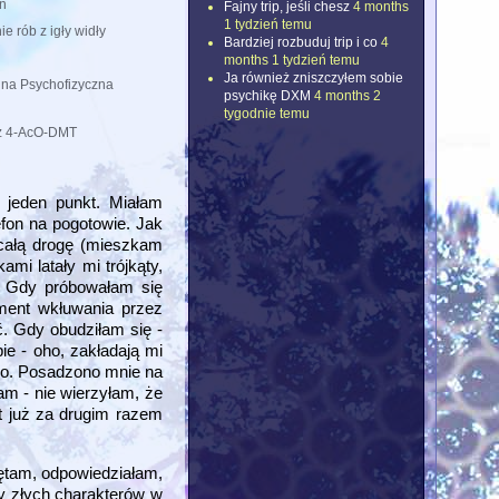
n
Fajny trip, jeśli chesz
4 months
1 tydzień temu
nie rób z igły widły
Bardziej rozbuduj trip i co
4
months 1 tydzień temu
Ja również zniszczyłem sobie
na Psychofizyczna
psychikę DXM
4 months 2
tygodnie temu
 z 4-AcO-DMT
w jeden punkt. Miałam
efon na pogotowie. Jak
 całą drogę (mieszkam
mi latały mi trójkąty,
n. Gdy próbowałam się
ment wkłuwania przez
ć. Gdy obudziłam się -
ie - oho, zakładają mi
co. Posadzono mnie na
am - nie wierzyłam, że
et już za drugim razem
iętam, odpowiedziałam,
sy złych charakterów w