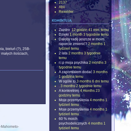
2137
Abli
Rexelder
komentują
Zazdro
12 godzin 41 min. temu
Dzięki
1 month 3 tygodnie temu
Dałoby radę jeszcze w moim
raporcie zmienić?
2 months 1
tydzień temu
a, bieluń (?), 25B-
2 lata
2 months 3 tygodnie
małych ilościach,
temu
r.i.p moja psychika
2 months 3
tygodnie temu
A zapomiałem dodać
3 months
1 godzina temu
W ogóle to
3 months 6 dni temu
.
3 months 2 tygodnie temu
A konkretniej
4 months 23
godziny temu
Moje przemyślenia
4 months 1
tydzień temu
Moje przemyślenia
4 months 1
tydzień temu
60 % moich
psychodelicznych
4 months 1
o-Mahometo-
tydzień temu