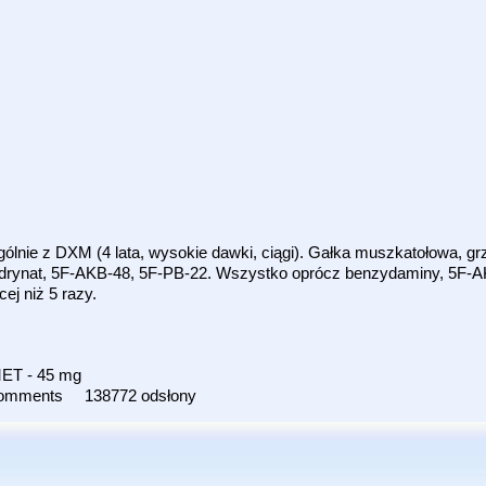
nie z DXM (4 lata, wysokie dawki, ciągi). Gałka muszkatołowa, grz
rynat, 5F-AKB-48, 5F-PB-22. Wszystko oprócz benzydaminy, 5F-AK
ej niż 5 razy.
ET - 45 mg
comments
138772 odsłony