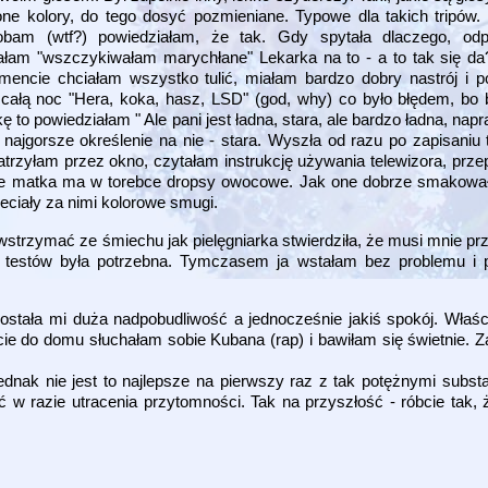
 kolory, do tego dosyć pozmieniane. Typowe dla takich tripów. Róż
dobam (wtf?) powiedziałam, że tak. Gdy spytała dlaczego, odp
am "wszczykiwałam marychłane" Lekarka na to - a to tak się da
ncie chciałam wszystko tulić, miałam bardzo dobry nastrój i po
ałą noc "Hera, koka, hasz, LSD" (god, why) co było błędem, bo 
 to powiedziałam " Ale pani jest ładna, stara, ale bardzo ładna, napr
o najgorsze określenie na nie - stara. Wyszła od razu po zapisaniu
Patrzyłam przez okno, czytałam instrukcję używania telewizora, prz
e matka ma w torebce dropsy owocowe. Jak one dobrze smakował
eciały za nimi kolorowe smugi.
strzymać ze śmiechu jak pielęgniarka stwierdziła, że musi mnie p
 testów była potrzebna. Tymczasem ja wstałam bez problemu i p
ostała mi duża nadpobudliwość a jednocześnie jakiś spokój. Właści
ie do domu słuchałam sobie Kubana (rap) i bawiłam się świetnie. Z
ednak nie jest to najlepsze na pierwszy raz z tak potężnymi subs
ć w razie utracenia przytomności. Tak na przyszłość - róbcie tak, 