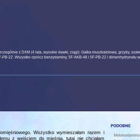
zególnie z DXM (4 lata, wysokie dawki, ciągi). Gałka muszkatołowa, grzyby, szałwi
PB-22. Wszystko oprócz benzydaminy, 5F-AKB-48 i 5F-PB-22 i dimenhydrynatu w 
podobne
omięśniowego. Wszystko wymieszałam razem i
Metoksetamin
emu z wejściem do mięśnia, tutaj nie chciałam