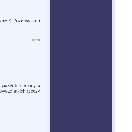
oinie :) Pozdrawiam i
Lexo
pisała trip raporty o
apywać takich rzeczy