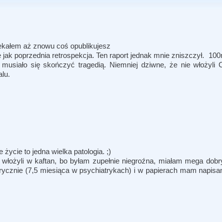
ekałem aż znowu coś opublikujesz
ne jak poprzednia retrospekcja. Ten raport jednak mnie zniszczył. 
siało się skończyć tragedią. Niemniej dziwne, że nie włożyli Ci
talu.
ycie to jedna wielka patologia. ;)
łożyli w kaftan, bo byłam zupełnie niegroźna, miałam mega dobry
rycznie (7,5 miesiąca w psychiatrykach) i w papierach mam napisa