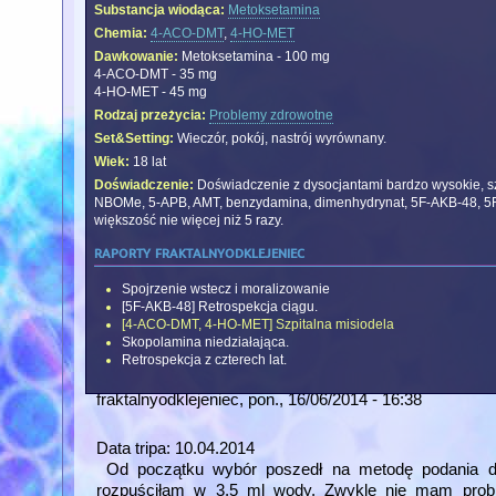
Substancja wiodąca:
Metoksetamina
Chemia:
4-ACO-DMT
,
4-HO-MET
Dawkowanie:
Metoksetamina - 100 mg
4-ACO-DMT - 35 mg
4-HO-MET - 45 mg
Rodzaj przeżycia:
Problemy zdrowotne
Set&Setting:
Wieczór, pokój, nastrój wyrównany.
Wiek:
18 lat
Doświadczenie:
Doświadczenie z dysocjantami bardzo wysokie, szc
NBOMe, 5-APB, AMT, benzydamina, dimenhydrynat, 5F-AKB-48, 5F-
większość nie więcej niż 5 razy.
raporty fraktalnyodklejeniec
Spojrzenie wstecz i moralizowanie
[5F-AKB-48] Retrospekcja ciągu.
[4-ACO-DMT, 4-HO-MET] Szpitalna misiodela
Skopolamina niedziałająca.
Retrospekcja z czterech lat.
fraktalnyodklejeniec
, pon., 16/06/2014 - 16:38
Data tripa: 10.04.2014
Od początku wybór poszedł na metodę podania d
rozpuściłam w 3,5 ml wody. Zwykle nie mam probl