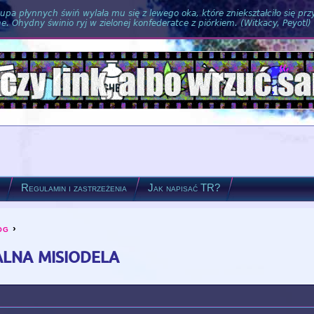
pa płynnych świń wylała mu się z lewego oka, które zniekształciło się pr
. Ohydny świnio ryj w zielonej konfederatce z piórkiem. (Witkacy, Peyotl)
?
Regulamin i zastrzeżenia
Jak napisać TR?
og
›
alna misiodela