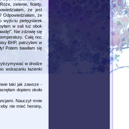
e, zielenie, fiolety,
owiedziałam, że jest
? Odpowiedziałam, że
 wyjściu pielęgniarek
byłam w sali tuż obok
awdę!". Nie zdziwię się
 temperatury. Całą noc
episy BHP, patrzyłam w
y! Potem bawiłam się
rzytrzymywać w drodze
o wskazaniu łazienki
wie taki jak zawsze -
asnęłam dopiero około
tancjami. Nauczył mnie
żeby nie mieć heroiny,