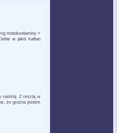
100mg metoksetaminy +
ebie w jakiś kaftan
 nastrój. Z resztą w
ne, że groźna jestem