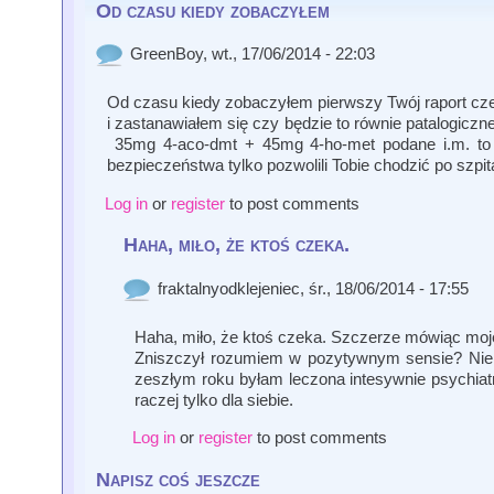
Od czasu kiedy zobaczyłem
GreenBoy
, wt., 17/06/2014 - 22:03
Od czasu kiedy zobaczyłem pierwszy Twój raport cz
i zastanawiałem się czy będzie to równie patalogicz
35mg 4-aco-dmt + 45mg 4-ho-met podane i.m. to mu
bezpieczeństwa tylko pozwolili Tobie chodzić po szpi
Log in
or
register
to post comments
Haha, miło, że ktoś czeka.
fraktalnyodklejeniec
, śr., 18/06/2014 - 17:55
Haha, miło, że ktoś czeka. Szczerze mówiąc moje ż
Zniszczył rozumiem w pozytywnym sensie? Nie w
zeszłym roku byłam leczona intesywnie psychiat
raczej tylko dla siebie.
Log in
or
register
to post comments
Napisz coś jeszcze