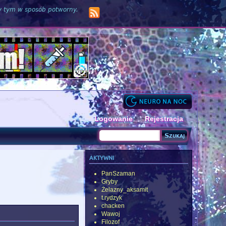
zy tym w sposób potworny.
Logowanie
Rejestracja
Szukaj
Formularz wyszukiwania
aktywni
PanSzaman
Gryby
Żelazny_aksamit
t.rydzyk
chacken
Wawoj
Filozof