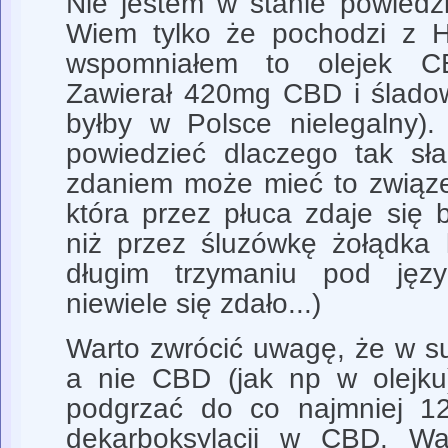
Nie jestem w stanie powiedz
Wiem tylko że pochodzi z Hi
wspomniałem to olejek C
Zawierał 420mg CBD i śladow
byłby w Polsce nielegalny).
powiedzieć dlaczego tak sła
zdaniem może mieć to związe
która przez płuca zdaje się 
niż przez śluzówkę żołądka 
długim trzymaniu pod jęz
niewiele się zdało...)
Warto zwrócić uwagę, że w 
a nie CBD (jak np w olejku)
podgrzać do co najmniej 1
dekarboksylacji w CBD. W