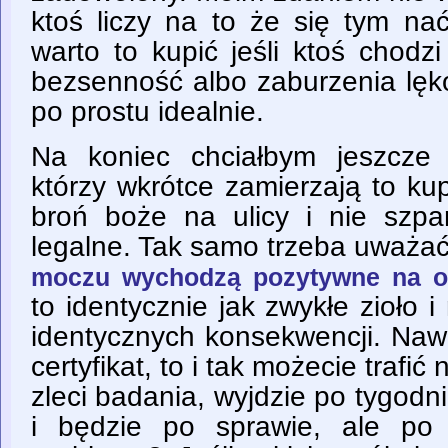
ktoś liczy na to że się tym na
warto to kupić jeśli ktoś chod
bezsenność albo zaburzenia lęk
po prostu idealnie.
Na koniec chciałbym jeszcze
którzy wkrótce zamierzają to kup
broń boże na ulicy i nie szp
legalne. Tak samo trzeba uważa
moczu wychodzą pozytywne na 
to identycznie jak zwykłe zioło
identycznych konsekwencji. Nawe
certyfikat, to i tak możecie trafić
zleci badania, wyjdzie po tygodni
i będzie po sprawie, ale po 