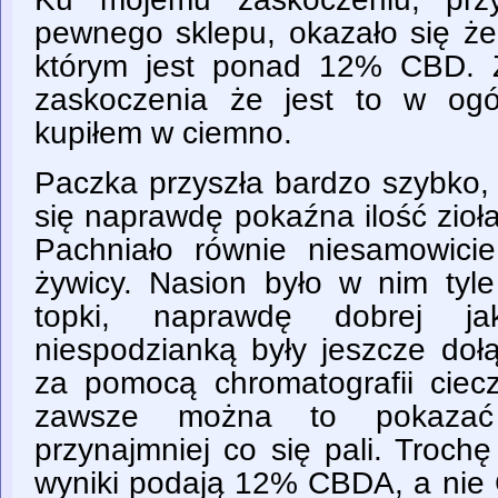
pewnego sklepu, okazało się że
którym jest ponad 12% CBD. Z
zaskoczenia że jest to w ogó
kupiłem w ciemno.
Paczka przyszła bardzo szybko,
się naprawdę pokaźna ilość zioła
Pachniało równie niesamowici
żywicy. Nasion było w nim tyl
topki, naprawdę dobrej jak
niespodzianką były jeszcze doł
za pomocą chromatografii ciec
zawsze można to pokazać 
przynajmniej co się pali. Troch
wyniki podają 12% CBDA, a nie 