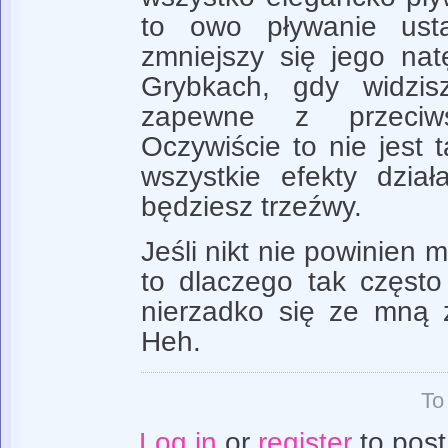
to owo pływanie usta
zmniejszy się jego nat
Grybkach, gdy widzis
zapewne z przeciws
Oczywiście to nie jest t
wszystkie efekty dział
będziesz trzeźwy.
Jeśli nikt nie powinien 
to dlaczego tak często
nierzadko się ze mną 
Heh.
To
Log in
or
register
to pos