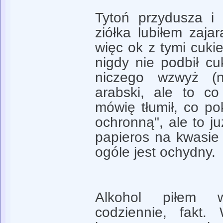
Tytoń przydusza i
ziółka lubiłem zajar
więc ok z tymi cuki
nigdy nie podbił cu
niczego wzwyż (
arabski, ale to co
mówię tłumił, co po
ochronną", ale to ju
papieros na kwasie
ogóle jest ochydny.
Alkohol piłem 
codziennie, fakt