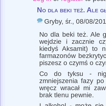
No dla beki też. Ale g
Gryby
, śr., 08/08/20
No dla beki też. Ale g
wejdzie i zacznie cz
kiedyś Aksamit) to n
farmazonów bezkrytycz
piszesz o czymś o czy
Co do tyksu - nig
zmniejszenia fazy po 
wręcz wracał mi zaws
brak tlenu pewnie.
I alkohol - może się 