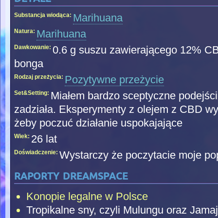
Substancja wiodąca:
Marihuana
Natura:
Marihuana
Dawkowanie:
0.6 g suszu zawierającego 12% CB
bonga
Rodzaj przeżycia:
Pozytywne przeżycie
Set&Setting:
Miałem bardzo sceptyczne podejście
zadziała. Eksperymenty z olejem z CBD wy
żeby poczuć działanie uspokajające
Wiek:
26 lat
Doświadczenie:
Wystarczy że poczytacie moje popr
raporty dreamspace
Konopie legalne w Polsce
Tropikalne sny, czyli Mulungu oraz Jama