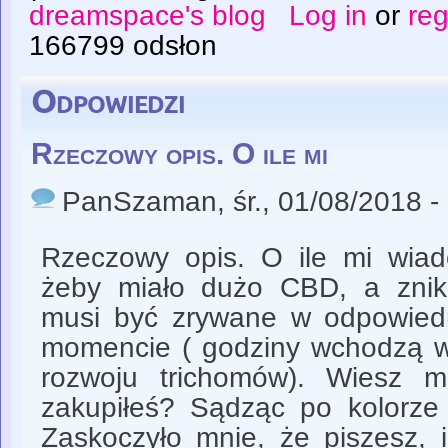
dreamspace's blog
Log in
or
reg
166799 odsłon
Odpowiedzi
Rzeczowy opis. O ile mi
PanSzaman
, śr., 01/08/2018 -
Rzeczowy opis. O ile mi wiado
żeby miało dużo CBD, a zni
musi być zrywane w odpowied
momencie ( godziny wchodzą w 
rozwoju trichomów). Wiesz m
zakupiłeś? Sądząc po kolorze 
Zaskoczyło mnie, że piszesz, i