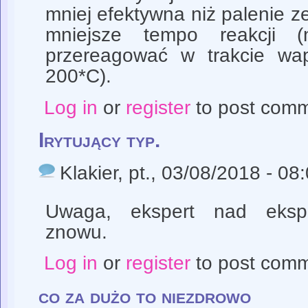
mniej efektywna niż palenie 
mniejsze tempo reakcji 
przereagować w trakcie wap
200*C).
Log in
or
register
to post com
Irytujący typ.
Klakier
, pt., 03/08/2018 - 08
Uwaga, ekspert nad eksp
znowu.
Log in
or
register
to post com
co za dużo to niezdrowo