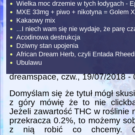
Wielka moc drzemie w tych łodygach - E
MXE 33mg + piwo + nikotyna = Golem X
Kakaowy mix
...I niech wam się nie wydaje, że parę c
Acodinowa destrukcja
Dziwny stan upojenia
African Dream Herb, czyli Entada Rheed
Ubulawu
dreamspace
, czw., 19/07/2018 -
Domyślam się że tytuł mógł skusi
z góry mówię że to nie clickba
Jeżeli zawartość THC w roślinie 
przekracza 0.2%, to możemy so
z nią robić co chcemy. 