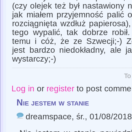
(czy olejek też był nastawiony
jak miałem przyjemność palić o
rozciągnięta wzdłuż papierosa)
tego wypalić, tak dobrze robił
temu i cóż, że ze Szwecji;-) Z
jest bardzo niedokładny, ale j
wystarczy;-)
To
Log in
or
register
to post comme
Nie jestem w stanie
dreamspace
, śr., 01/08/201