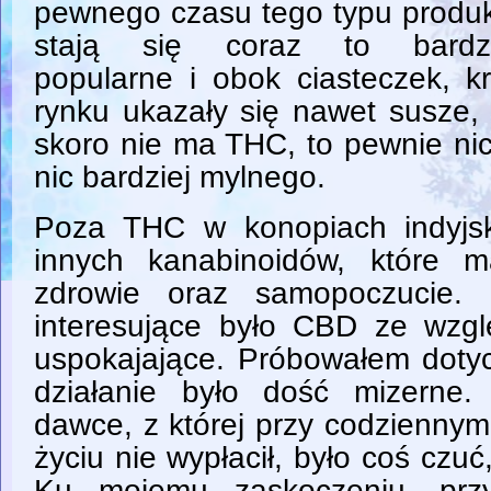
pewnego czasu tego typu produ
stają się coraz to bardzi
popularne i obok ciasteczek, k
rynku ukazały się nawet susze, 
skoro nie ma THC, to pewnie ni
nic bardziej mylnego.
Poza THC w konopiach indyjsk
innych kanabinoidów, które 
zdrowie oraz samopoczucie. 
interesujące było CBD ze wzgl
uspokajające. Próbowałem dotyc
działanie było dość mizerne
dawce, z której przy codzienny
życiu nie wypłacił, było coś czuć,
Ku mojemu zaskoczeniu, przy