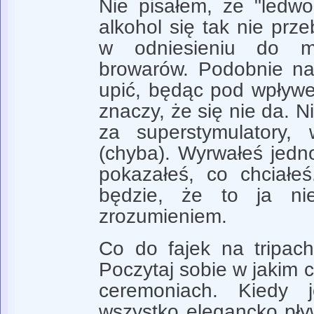
Nie pisałem, że "ledwo
alkohol się tak nie prze
w odniesieniu do 
browarów. Podobnie na 
upić, będąc pod wpływe
znaczy, że się nie da. N
za superstymulatory,
(chyba). Wyrwałeś jedno
pokazałeś, co chciałe
będzie, że to ja n
zrozumieniem.
Co do fajek na tripach,
Poczytaj sobie w jakim c
ceremoniach. Kiedy 
wszystko elegancko pływ