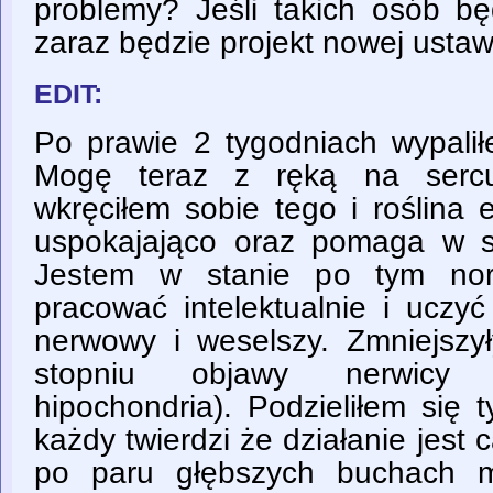
problemy? Jeśli takich osób bę
zaraz będzie projekt nowej ustawy
EDIT:
Po prawie 2 tygodniach wypalił
Mogę teraz z ręką na sercu
wkręciłem sobie tego i roślina e
uspokajająco oraz pomaga w sk
Jestem w stanie po tym norm
pracować intelektualnie i uczyć
nerwowy i weselszy. Zmniejsz
stopniu objawy nerwicy (
hipochondria). Podzieliłem się 
każdy twierdzi że działanie jest 
po paru głębszych buchach m