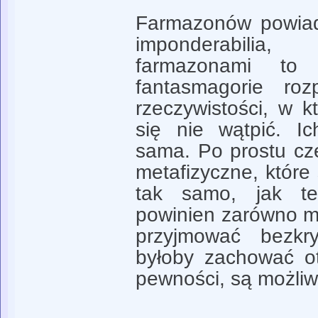
Farmazonów powiada
imponderabilia
farmazonami to 
fantasmagorie roz
rzeczywistości, w k
się nie wątpić. Ic
sama. Po prostu cz
metafizyczne, które
tak samo, jak te
powinien zarówno mo
przyjmować bezkry
byłoby zachować o
pewności, są możliw