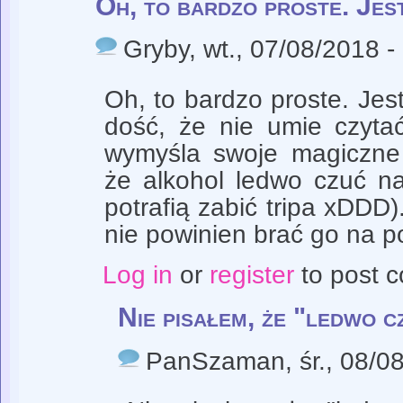
Oh, to bardzo proste. Jes
Gryby
, wt., 07/08/2018 -
Oh, to bardzo proste. Jes
dość, że nie umie czyta
wymyśla swoje magiczne 
że alkohol ledwo czuć na 
potrafią zabić tripa xDDD)
nie powinien brać go na 
Log in
or
register
to post 
Nie pisałem, że "ledwo c
PanSzaman
, śr., 08/