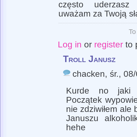
często uderzas
uważam za Twoją sł
To
Log in
or
register
to 
Troll Janusz
chacken
, śr., 0
Kurde no jaki t
Początek wypowie
nie zdziwiłem ale 
Januszu alkoholi
hehe