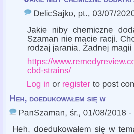
DelicSajko
, pt., 03/07/202
Jakie niby chemiczne doda
Szaman nie macie racji. Chod
rodzaj jarania. Żadnej magii 
https://www.remedyreview.co
cbd-strains/
Log in
or
register
to post co
Heh, doedukowałem się w
PanSzaman
, śr., 01/08/2018 -
Heh, doedukowałem się w temac