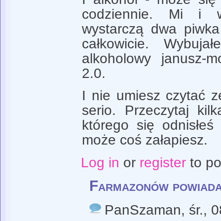
codziennie. Mi i 
wystarczą dwa piwka 
całkowicie. Wybuja
alkoholowy janusz-
2.0.
I nie umiesz czytać z
serio. Przeczytaj ki
którego się odnisłeś
może coś załapiesz.
Log in
or
register
to p
Farmazonów powiadas
PanSzaman
, śr.,