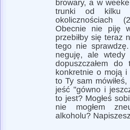
browary, a w weeke
trunki od kilku
okolicznościach 
Obecnie nie piję 
przebiłby się teraz n
tego nie sprawdzę
neguję, ale wtedy s
dopuszczałem do t
konkretnie o moją i
to Ty sam mówiłeś,
jeść "gówno i jeszcz
to jest? Mogłeś sob
nie mogłem zneut
alkoholu? Napiszesz