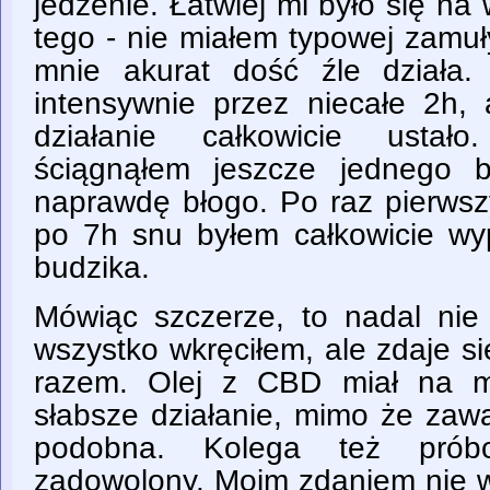
jedzenie. Łatwiej mi było się na
tego - nie miałem typowej zamuł
mnie akurat dość źle działa.
intensywnie przez niecałe 2h
działanie całkowicie ustał
ściągnąłem jeszcze jednego 
naprawdę błogo. Po raz pierwsz
po 7h snu byłem całkowicie wy
budzika.
Mówiąc szczerze, to nadal nie
wszystko wkręciłem, ale zdaje s
razem. Olej z CBD miał na m
słabsze działanie, mimo że zaw
podobna. Kolega też prób
zadowolony. Moim zdaniem nie w