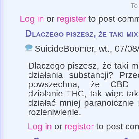
To
Log in
or
register
to post com
Dlaczego piszesz, że taki mix
SuicideBoomer
, wt., 07/0
Dlaczego piszesz, że taki mi
działania substancji? Prz
powszechna, że CBD po
działanie THC, tak więc t
działać mniej paranoiczni
rozleniwienie.
Log in
or
register
to post co