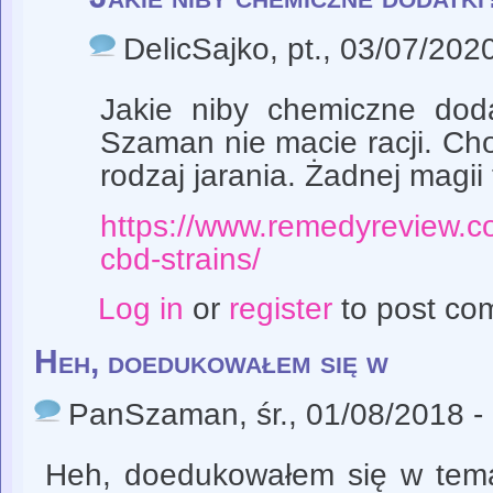
DelicSajko
, pt., 03/07/202
Jakie niby chemiczne doda
Szaman nie macie racji. Chod
rodzaj jarania. Żadnej magii 
https://www.remedyreview.co
cbd-strains/
Log in
or
register
to post co
Heh, doedukowałem się w
PanSzaman
, śr., 01/08/2018 -
Heh, doedukowałem się w temac