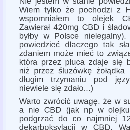
Nie jestem w stanie powiedz
Wiem tylko że pochodzi z Hi
wspomniałem to olejek C
Zawierał 420mg CBD i śladow
byłby w Polsce nielegalny).
powiedzieć dlaczego tak sła
zdaniem może mieć to związe
która przez płuca zdaje się 
niż przez śluzówkę żołądka 
długim trzymaniu pod jęz
niewiele się zdało...)
Warto zwrócić uwagę, że w 
a nie CBD (jak np w olejku)
podgrzać do co najmniej 1
dekarboksylacji w CBD. W