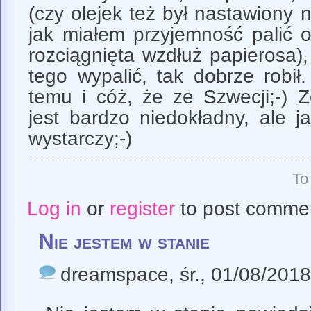
(czy olejek też był nastawiony
jak miałem przyjemność palić o
rozciągnięta wzdłuż papierosa)
tego wypalić, tak dobrze robił
temu i cóż, że ze Szwecji;-) Z
jest bardzo niedokładny, ale j
wystarczy;-)
To
Log in
or
register
to post comme
Nie jestem w stanie
dreamspace
, śr., 01/08/201