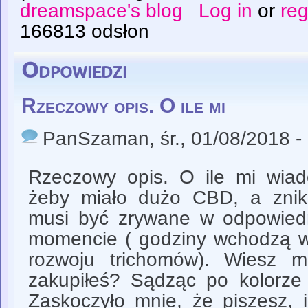
dreamspace's blog
Log in
or
reg
166813 odsłon
Odpowiedzi
Rzeczowy opis. O ile mi
PanSzaman
, śr., 01/08/2018 -
Rzeczowy opis. O ile mi wiado
żeby miało dużo CBD, a zni
musi być zrywane w odpowied
momencie ( godziny wchodzą w 
rozwoju trichomów). Wiesz m
zakupiłeś? Sądząc po kolorze 
Zaskoczyło mnie, że piszesz, i