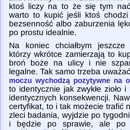
ktoś liczy na to że się tym na
warto to kupić jeśli ktoś chod
bezsenność albo zaburzenia lęk
po prostu idealnie.
Na koniec chciałbym jeszcze
którzy wkrótce zamierzają to kup
broń boże na ulicy i nie szp
legalne. Tak samo trzeba uważa
moczu wychodzą pozytywne na 
to identycznie jak zwykłe zioło
identycznych konsekwencji. Nawe
certyfikat, to i tak możecie trafić
zleci badania, wyjdzie po tygodni
i będzie po sprawie, ale po 