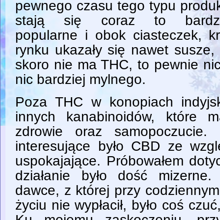
pewnego czasu tego typu produ
stają się coraz to bardzi
popularne i obok ciasteczek, k
rynku ukazały się nawet susze, 
skoro nie ma THC, to pewnie ni
nic bardziej mylnego.
Poza THC w konopiach indyjsk
innych kanabinoidów, które 
zdrowie oraz samopoczucie. 
interesujące było CBD ze wzgl
uspokajające. Próbowałem dotyc
działanie było dość mizerne
dawce, z której przy codzienny
życiu nie wypłacił, było coś czuć,
Ku mojemu zaskoczeniu, przy