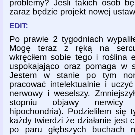
problemy? Jeśli takich osób bę
zaraz będzie projekt nowej ustawy
EDIT:
Po prawie 2 tygodniach wypalił
Mogę teraz z ręką na sercu
wkręciłem sobie tego i roślina e
uspokajająco oraz pomaga w sk
Jestem w stanie po tym norm
pracować intelektualnie i uczyć
nerwowy i weselszy. Zmniejsz
stopniu objawy nerwicy (
hipochondria). Podzieliłem się 
każdy twierdzi że działanie jest 
po paru głębszych buchach m