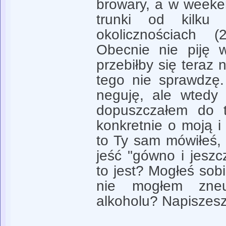
browary, a w weeke
trunki od kilku
okolicznościach 
Obecnie nie piję 
przebiłby się teraz n
tego nie sprawdzę
neguję, ale wtedy s
dopuszczałem do t
konkretnie o moją i
to Ty sam mówiłeś,
jeść "gówno i jeszcz
to jest? Mogłeś sob
nie mogłem zneut
alkoholu? Napiszesz