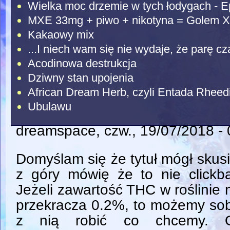
Wielka moc drzemie w tych łodygach - E
MXE 33mg + piwo + nikotyna = Golem X
Kakaowy mix
...I niech wam się nie wydaje, że parę c
Acodinowa destrukcja
Dziwny stan upojenia
African Dream Herb, czyli Entada Rheed
Ubulawu
dreamspace
, czw., 19/07/2018 -
Domyślam się że tytuł mógł skusi
z góry mówię że to nie clickba
Jeżeli zawartość THC w roślinie 
przekracza 0.2%, to możemy so
z nią robić co chcemy. 