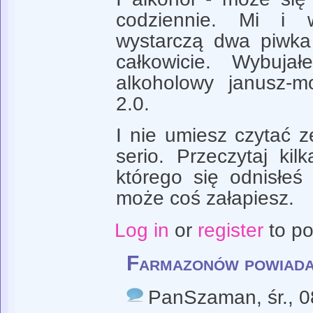
codziennie. Mi i 
wystarczą dwa piwka 
całkowicie. Wybuja
alkoholowy janusz-
2.0.
I nie umiesz czytać z
serio. Przeczytaj ki
którego się odnisłeś
może coś załapiesz.
Log in
or
register
to p
Farmazonów powiadas
PanSzaman
, śr.,