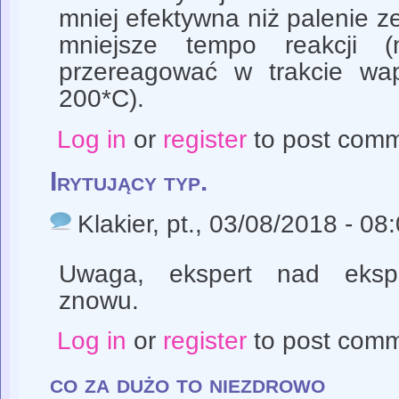
mniej efektywna niż palenie 
mniejsze tempo reakcji 
przereagować w trakcie wap
200*C).
Log in
or
register
to post com
Irytujący typ.
Klakier
, pt., 03/08/2018 - 08
Uwaga, ekspert nad eksp
znowu.
Log in
or
register
to post com
co za dużo to niezdrowo