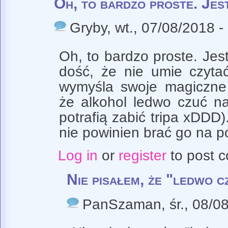
Oh, to bardzo proste. Jes
Gryby
, wt., 07/08/2018 -
Oh, to bardzo proste. Jes
dość, że nie umie czyta
wymyśla swoje magiczne 
że alkohol ledwo czuć na 
potrafią zabić tripa xDDD)
nie powinien brać go na 
Log in
or
register
to post 
Nie pisałem, że "ledwo c
PanSzaman
, śr., 08/