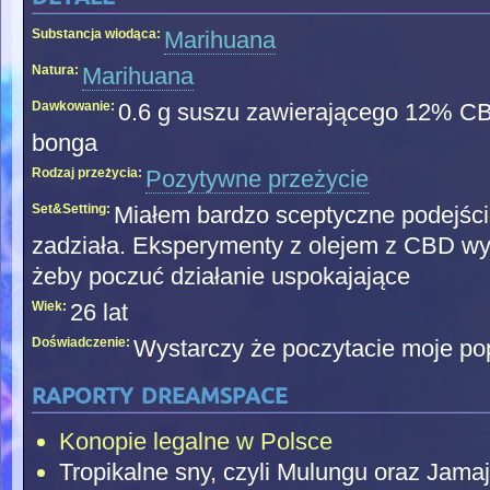
Substancja wiodąca:
Marihuana
Natura:
Marihuana
Dawkowanie:
0.6 g suszu zawierającego 12% CB
bonga
Rodzaj przeżycia:
Pozytywne przeżycie
Set&Setting:
Miałem bardzo sceptyczne podejście
zadziała. Eksperymenty z olejem z CBD wy
żeby poczuć działanie uspokajające
Wiek:
26 lat
Doświadczenie:
Wystarczy że poczytacie moje popr
raporty dreamspace
Konopie legalne w Polsce
Tropikalne sny, czyli Mulungu oraz Jama