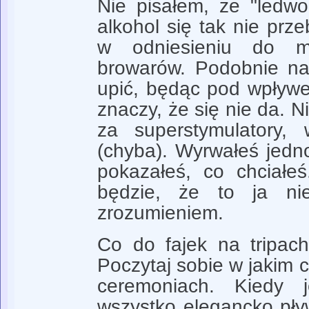
Nie pisałem, że "ledwo
alkohol się tak nie prze
w odniesieniu do 
browarów. Podobnie na 
upić, będąc pod wpływe
znaczy, że się nie da. N
za superstymulatory,
(chyba). Wyrwałeś jedno
pokazałeś, co chciałe
będzie, że to ja n
zrozumieniem.
Co do fajek na tripach,
Poczytaj sobie w jakim c
ceremoniach. Kiedy 
wszystko elegancko pływ