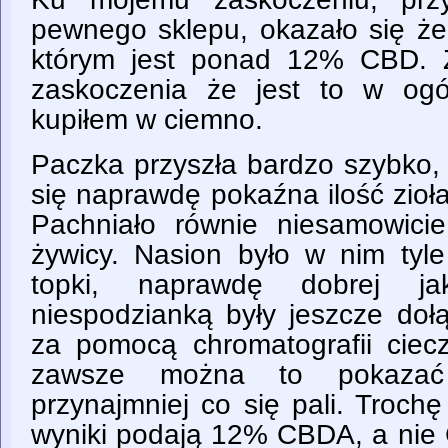
pewnego sklepu, okazało się że
którym jest ponad 12% CBD. Z
zaskoczenia że jest to w ogó
kupiłem w ciemno.
Paczka przyszła bardzo szybko,
się naprawdę pokaźna ilość zioła
Pachniało równie niesamowici
żywicy. Nasion było w nim tyl
topki, naprawdę dobrej jak
niespodzianką były jeszcze doł
za pomocą chromatografii ciec
zawsze można to pokazać 
przynajmniej co się pali. Troch
wyniki podają 12% CBDA, a nie 