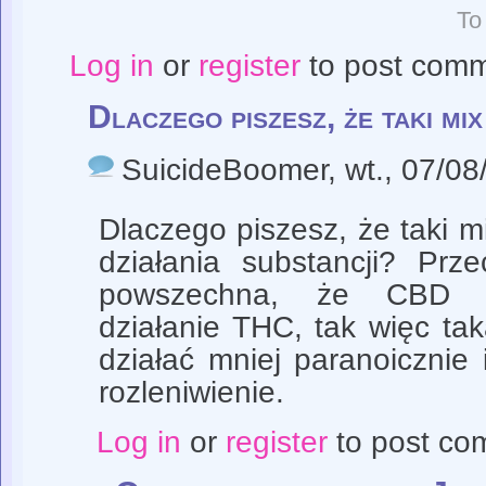
To
Log in
or
register
to post com
Dlaczego piszesz, że taki mix
SuicideBoomer
, wt., 07/0
Dlaczego piszesz, że taki mi
działania substancji? Prz
powszechna, że CBD po
działanie THC, tak więc t
działać mniej paranoiczni
rozleniwienie.
Log in
or
register
to post co