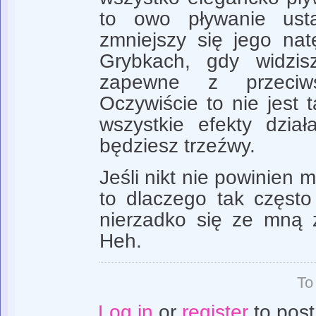
to owo pływanie usta
zmniejszy się jego nat
Grybkach, gdy widzis
zapewne z przeciws
Oczywiście to nie jest t
wszystkie efekty dział
będziesz trzeźwy.
Jeśli nikt nie powinien 
to dlaczego tak często
nierzadko się ze mną 
Heh.
To
Log in
or
register
to pos