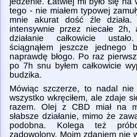
jedzenie. Łatwiej mi było się na
tego - nie miałem typowej zamuł
mnie akurat dość źle działa.
intensywnie przez niecałe 2h
działanie całkowicie ustał
ściągnąłem jeszcze jednego 
naprawdę błogo. Po raz pierwsz
po 7h snu byłem całkowicie wy
budzika.
Mówiąc szczerze, to nadal nie
wszystko wkręciłem, ale zdaje s
razem. Olej z CBD miał na m
słabsze działanie, mimo że zaw
podobna. Kolega też prób
zadowolony. Moim zdaniem nie w