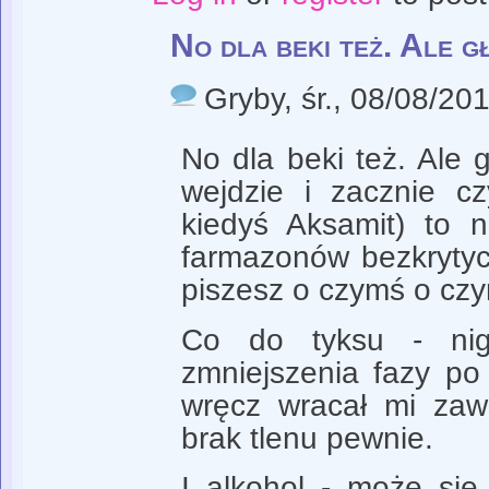
No dla beki też. Ale g
Gryby
, śr., 08/08/20
No dla beki też. Ale g
wejdzie i zacznie cz
kiedyś Aksamit) to n
farmazonów bezkrytycz
piszesz o czymś o czy
Co do tyksu - nig
zmniejszenia fazy po 
wręcz wracał mi zaws
brak tlenu pewnie.
I alkohol - może się 