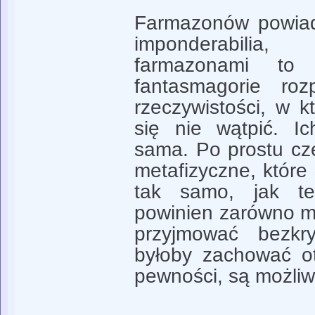
Farmazonów powiada
imponderabilia
farmazonami to 
fantasmagorie roz
rzeczywistości, w k
się nie wątpić. Ic
sama. Po prostu cz
metafizyczne, które
tak samo, jak te
powinien zarówno mo
przyjmować bezkry
byłoby zachować o
pewności, są możliw