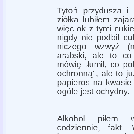
Tytoń przydusza i
ziółka lubiłem zajar
więc ok z tymi cuki
nigdy nie podbił cu
niczego wzwyż (
arabski, ale to co
mówię tłumił, co po
ochronną", ale to ju
papieros na kwasie
ogóle jest ochydny.
Alkohol piłem 
codziennie, fakt