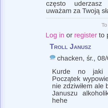
często uderzas
uważam za Twoją sł
To
Log in
or
register
to 
Troll Janusz
chacken
, śr., 0
Kurde no jaki t
Początek wypowie
nie zdziwiłem ale 
Januszu alkoholi
hehe