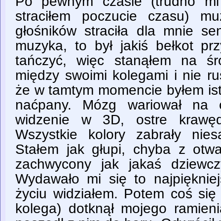
Po pewnym czasie (trudno mi
straciłem poczucie czasu) mu
głośników straciła dla mnie se
muzyka, to był jakiś bełkot pr
tańczyć, więc stanąłem na śr
między swoimi kolegami i nie r
że w tamtym momencie byłem ist
naćpany. Mózg wariował na c
widzenie w 3D, ostre krawęd
Wszystkie kolory zabrały nie
Stałem jak głupi, chyba z otwa
zachwycony jak jakaś dziewcz
Wydawało mi się to najpięknie
życiu widziałem. Potem coś się 
kolega) dotknął mojego ramien