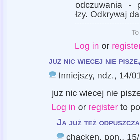
odczuwania - 
łzy. Odkrywaj dal
To
Log in
or
registe
juz nic wiecej nie pisze
Inniejszy
, ndz., 14/0
juz nic wiecej nie pisz
Log in
or
register
to p
Ja już też odpuszcza
chacken
, pon., 15