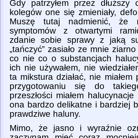
Gdy patrzyłem przez dłuższy 
kolegów one się zmieniały, defo
Muszę tutaj nadmienić, że n
symptomów z otwartymi ramio
zdanie sobie sprawy z jaką su
„tańczyć” zasiało ze mnie ziarn
co nie co o substancjach haluc
ich nie używałem, nie wiedziałe
ta mikstura działać, nie miałem
przygotowaniu się do takie
przeszłości miałem halucynacje
ona bardzo delikatne i bardziej b
prawdziwe haluny.
Mimo, że jasno i wyraźnie oz
zaczynam mieć coraz mocniejs