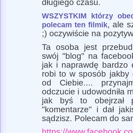
długiego czasu.
WSZYSTKIM którzy obe
, ale 
polecam ten filmik
;) oczywiście na pozyty
Ta osoba jest przebu
swój "blog" na faceboo
jak i naprawdę bardzo 
robi to w sposób jakby
od Ciebie.... przyna
odczucie i udowodniła mi
jak byś to obejrzał 
"komentarze" i dał jak
sądzisz. Polecam do s
https://www.facebook.co