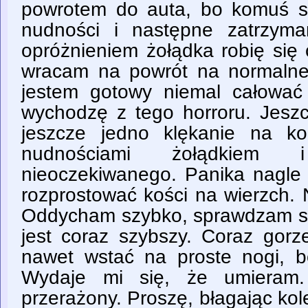
powrotem do auta, bo komuś si
nudności i następne zatrzyma
opróżnieniem żołądka robię się 
wracam na powrót na normalnej 
jestem gotowy niemal całować 
wychodzę z tego horroru. Jeszc
jeszcze jedno klękanie na k
nudnościami żołądkiem
nieoczekiwanego. Panika nagle 
rozprostować kości na wierzch. 
Oddycham szybko, sprawdzam so
jest coraz szybszy. Coraz gorz
nawet wstać na proste nogi, bo
Wydaje mi się, że umieram. 
przerażony. Proszę, błagając ko