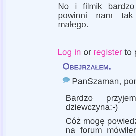
No i filmik bardz
powinni nam tak
małego.
Log in
or
register
to 
Obejrzałem.
PanSzaman
, po
Bardzo przyj
dziewczyna:-)
Cóż mogę powiedzie
na forum mówiłe