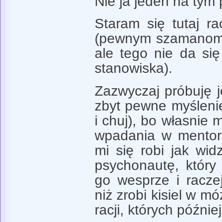
Nie ja jeden na tym
Staram się tutaj r
(pewnym szamanom) 
ale tego nie da si
stanowiska).
Zazwyczaj próbuję 
zbyt pewne myślenie
i chuj), bo własni
wpadania w mentors
mi się robi jak wi
psychonautę, który
go wesprze i racze
niż zrobi kisiel w m
racji, których późnie