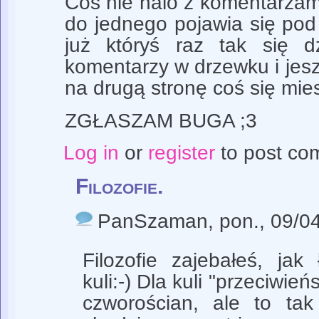
Coś nie halo z komentarzam
do jednego pojawia się pod
już któryś raz tak się dz
komentarzy w drzewku i jes
na drugą stronę coś się mie
ZGŁASZAM BUGA ;3
Log in
or
register
to post co
Filozofie.
PanSzaman
, pon., 09/0
Filozofie zajebałeś, ja
kuli:-) Dla kuli "przeciwie
czworościan, ale to tak