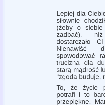
Lepiej dla Ciebi
siłownie chodzi
(żeby o siebie
zadbać), ni
dostarczało Ci
Nienawiść 
spowodować ra
trucizna dla d
starą mądrość l
"zgoda buduje, 
To, że życie p
potrafi i to bar
przepiękne. Ma