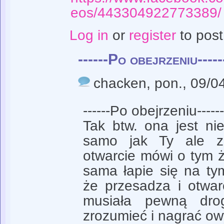
eos/443304922773389/
Log in
or
register
to pos
------Po obejrzeniu----
chacken
, pon., 09/0
------Po obejrzeniu------
Tak btw. ona jest ni
samo jak Ty ale 
otwarcie mówi o tym że
sama łapie się na ty
że przesadza i otwar
musiała pewną dro
zrozumieć i nagrać ow