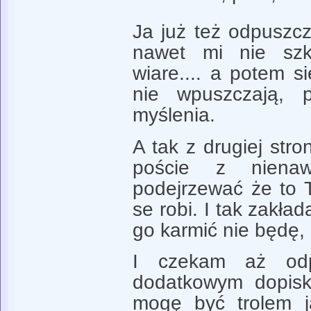
Ja już też odpuszcz
nawet mi nie szk
wiare.... a potem s
nie wpuszczają, 
myślenia.
A tak z drugiej stro
poście z nienaw
podejrzewać że to T
se robi. I tak zakł
go karmić nie będę,
I czekam aż odp
dodatkowym dopisk
mogę być trolem j