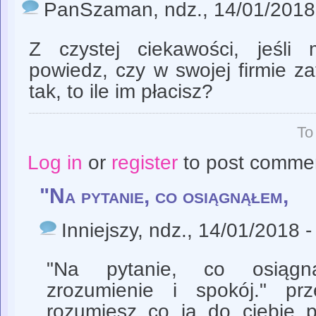
PanSzaman
, ndz., 14/01/2018
Z czystej ciekawości, jeśli 
powiedz, czy w swojej firmie zat
tak, to ile im płacisz?
To
Log in
or
register
to post comme
"Na pytanie, co osiągnąłem,
Inniejszy
, ndz., 14/01/2018 -
"Na pytanie, co osiąg
zrozumienie i spokój." pr
rozumiesz co ja do ciebie p