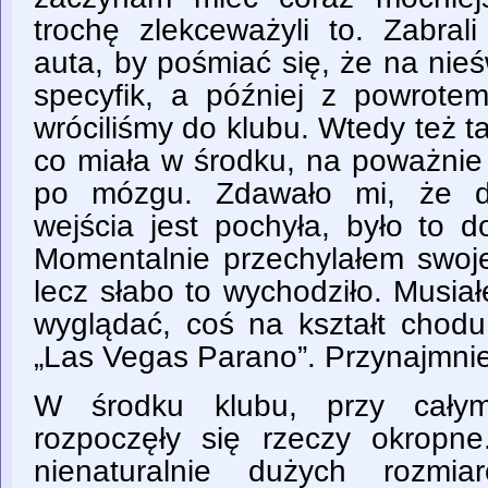
trochę zlekceważyli to. Zabr
auta, by pośmiać się, że na nie
specyfik, a później z powrotem
wróciliśmy do klubu. Wtedy też ta
co miała w środku, na poważnie
po mózgu. Zdawało mi, że d
wejścia jest pochyła, było to 
Momentalnie przechylałem swoje
lecz słabo to wychodziło. Musia
wyglądać, coś na kształt chod
„Las Vegas Parano”. Przynajmnie
W środku klubu, przy całym
rozpoczęły się rzeczy okropne
nienaturalnie dużych rozmia