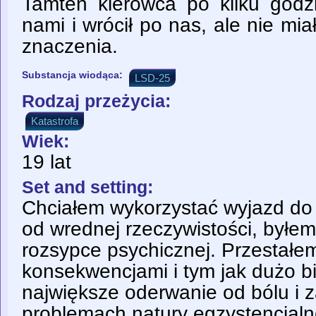
Tamten kierowca po kilku godzi
nami i wrócił po nas, ale nie mi
znaczenia.
Substancja wiodąca:
LSD-25
Rodzaj przeżycia:
Katastrofa
Wiek:
19 lat
Set and setting:
Chciałem wykorzystać wyjazd do 
od wrednej rzeczywistości, byłe
rozsypce psychicznej. Przestałe
konsekwencjami i tym jak dużo bio
największe oderwanie od bólu i 
problemach natury egzystencjaln