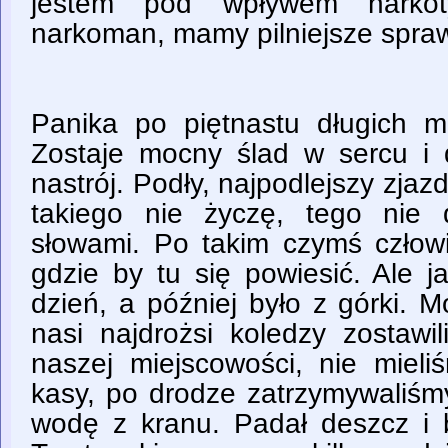
jestem pod wpływem narkot
narkoman, mamy pilniejsze spra
Panika po piętnastu długich mi
Zostaje mocny ślad w sercu i 
nastrój. Podły, najpodlejszy zja
takiego nie życzę, tego nie 
słowami. Po takim czymś człowi
gdzie by tu się powiesić. Ale 
dzień, a później było z górki. 
nasi najdrożsi koledzy zostawi
naszej miejscowości, nie mieli
kasy, po drodze zatrzymywaliśmy 
wodę z kranu. Padał deszcz i 