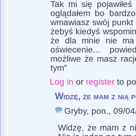
Tak mi się pojawiłeś 
oglądałem bo bardzo 
wmawiasz swój punkt 
żebyś kiedyś wspomina
że dla mnie nie ma 
oświecenie... powi
możliwe że masz racj
tym"
Log in
or
register
to p
Widzę, że mam z nią 
Gryby
, pon., 09/0
Widzę, że mam z ni