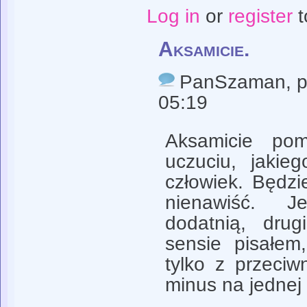
Log in
or
register
t
Aksamicie.
PanSzaman
, 
05:19
Aksamicie pom
uczuciu, jakie
człowiek. Będzi
nienawiść. 
dodatnią, dru
sensie pisałe
tylko z przeci
minus na jednej 