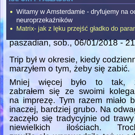
Witamy w Amsterdamie - dryfujemy na o
neuroprzekaźników
Matrix- jak z lęku przejść gładko do para
paszadian
, sob., 06/01/2018 - 2
Trip był w okresie, kiedy codzien
marzyłem o tym, żeby się zabić.
Mniej więcej było to tak, 
zabrałem się ze swoimi kolega
na imprezę. Tym razem miało b
inaczej, bardziej grubo. Na odw
zaczęło się tradycyjnie od traw
niewielkich ilościach. Troc