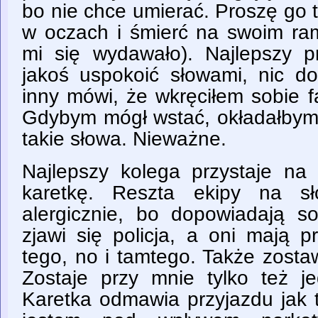
bo nie chce umierać. Proszę go ta
w oczach i śmierć na swoim ram
mi się wydawało). Najlepszy pr
jakoś uspokoić słowami, nic do
inny mówi, że wkręciłem sobie fa
Gdybym mógł wstać, okładałbym 
takie słowa. Nieważne.
Najlepszy kolega przystaje n
karetkę. Reszta ekipy na sł
alergicznie, bo dopowiadają s
zjawi się policja, a oni mają p
tego, no i tamtego. Także zosta
Zostaje przy mnie tylko też je
Karetka odmawia przyjazdu jak t