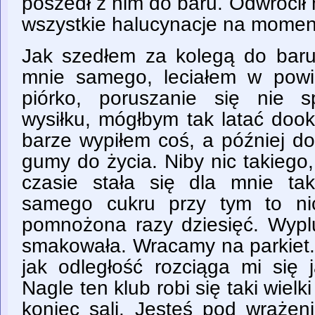
poszedł z nim do baru. Odwrócił
wszystkie halucynacje na moment
Jak szedłem za kolegą do baru
mnie samego, leciałem w powie
piórko, poruszanie się nie 
wysiłku, mógłbym tak latać dook
barze wypiłem coś, a później do
gumy do życia. Niby nic takiego
czasie stała się dla mnie ta
samego cukru przy tym to nic
pomnożona razy dziesięć. Wypl
smakowała. Wracamy na parkiet. 
jak odległość rozciąga mi się 
Nagle ten klub robi się taki wielk
koniec sali. Jesteś pod wrażen