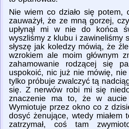
Nie wiem co działo się potem, 
zauważył, że ze mną gorzej, czy
upłynął mi w nie do końca ś
wyszliśmy z klubu i zawineliśmy 
słyszę jak koledzy mówią, że ź
wzrokiem ale moim głównym zm
zahamowanie rodzącej się pan
uspokoić, nic już nie mówię, ni
tylko próbuje zwalczyć tą nadcią
się. Z nerwów robi mi się nied
znaczenie ma to, że w aucie 
Wymiotuje przez okno co z dzisi
dosyć żenujące, wtedy miałem t
zatrzymał, coś tam zwymiot