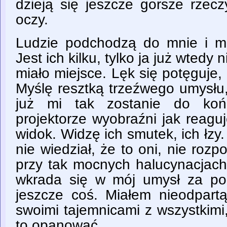
dzieją się jeszcze gorsze rzec
oczy.
Ludzie podchodzą do mnie i m
Jest ich kilku, tylko ja już wtedy
miało miejsce. Lęk się potęguje,
Myślę resztką trzeźwego umysłu
już mi tak zostanie do koń
projektorze wyobraźni jak reagu
widok. Widzę ich smutek, ich łzy
nie wiedział, że to oni, nie roz
przy tak mocnych halucynacjach.
wkrada się w mój umysł za pom
jeszcze coś. Miałem nieodpartą
swoimi tajemnicami z wszystkimi
to opanować.