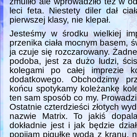
zmuliło ale wprowadziło też w o
leci feta. Niestety diler dał cia
pierwszej klasy, nie klepał.
Jesteśmy w środku wielkiej i
przenika ciała mocnym basem, św
ja czuje się rozczarowany. Żadnej 
podoba, jest za dużo ludzi, śc
kolegami po całej imprezie k
dodatkowego. Obchodzimy prz
końcu spotykamy koleżankę koleg
ten sam sposób co my. Prowadzi
Ostatnie czterdzieści złotych wyd
nazwie Matrix. To jakiś dopa
dokładnie jest i jak będzie dzi
popijam pigułkę wodą z kranu, n