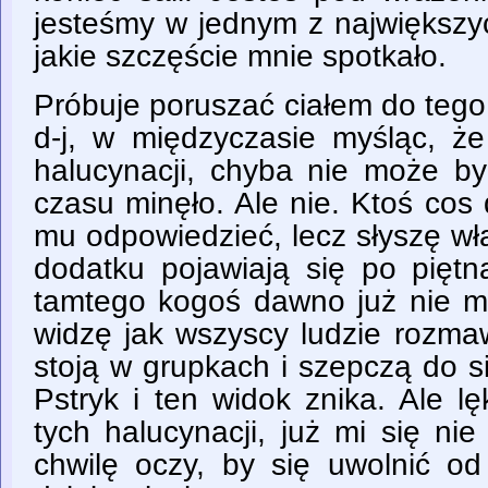
jesteśmy w jednym z największy
jakie szczęście mnie spotkało.
Próbuje poruszać ciałem do tego
d-j, w międzyczasie myśląc, że
halucynacji, chyba nie może być
czasu minęło. Ale nie. Ktoś cos
mu odpowiedzieć, lecz słyszę wł
dodatku pojawiają się po piętn
tamtego kogoś dawno już nie m
widzę jak wszyscy ludzie rozma
stoją w grupkach i szepczą do s
Pstryk i ten widok znika. Ale l
tych halucynacji, już mi się n
chwilę oczy, by się uwolnić o