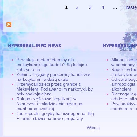
1
2
3
4
…
nastę
Strony
hyperreal.info news
hyperreal.in
Produkcja metamfetaminy dla
Alkohol i ko
meksykańskiego kartelu? Są kolejne
w odmienny 
zatrzymania
Raport: w Eu
Żołnierz brygady pancernej handlował
narkotyki o w
narkotykami na dużą skalę
Od daru bogó
Przemycali dzieci przez granicę z
antropologia
Meksykiem. Podawano im narkotyki, by
alkoholem
były spokojniejsze
Dlaczego leg
Rok po częściowej legalizacji w
od depenaliza
Niemczech: młodzież nie sięga po
Psychoaktyw
marihuanę częściej
marihuana to
Jad ropuch i grzyby halucynogenne. Big
Pharma stawia na nowe preparaty
Więcej