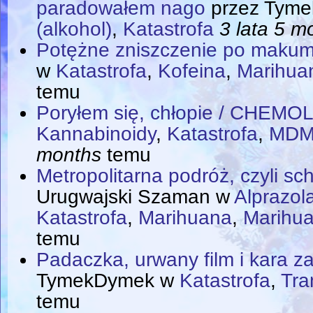
paradowałem nago
przez
Tyme
(alkohol)
,
Katastrofa
3 lata 5 m
Potężne zniszczenie po makum
w
Katastrofa
,
Kofeina
,
Marihua
temu
Poryłem się, chłopie / CHEMO
Kannabinoidy
,
Katastrofa
,
MDMA
months
temu
Metropolitarna podróż, czyli sc
Urugwajski Szaman
w
Alprazol
Katastrofa
,
Marihuana
,
Marihu
temu
Padaczka, urwany film i kara z
TymekDymek
w
Katastrofa
,
Tra
temu