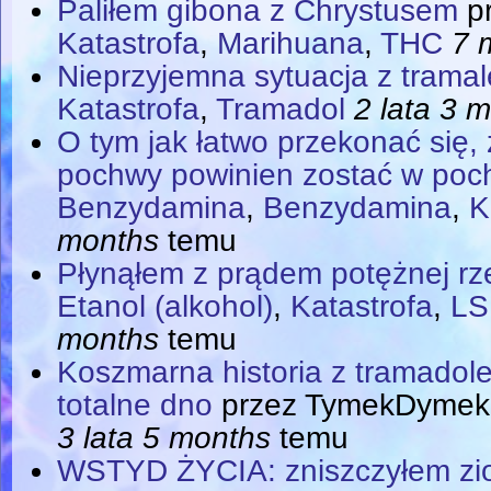
Paliłem gibona z Chrystusem
p
Katastrofa
,
Marihuana
,
THC
7 
Nieprzyjemna sytuacja z trama
Katastrofa
,
Tramadol
2 lata 3 
O tym jak łatwo przekonać się, ż
pochwy powinien zostać w poc
Benzydamina
,
Benzydamina
,
K
months
temu
Płynąłem z prądem potężnej rz
Etanol (alkohol)
,
Katastrofa
,
LS
months
temu
Koszmarna historia z tramadol
totalne dno
przez
TymekDymek
3 lata 5 months
temu
WSTYD ŻYCIA: zniszczyłem zio