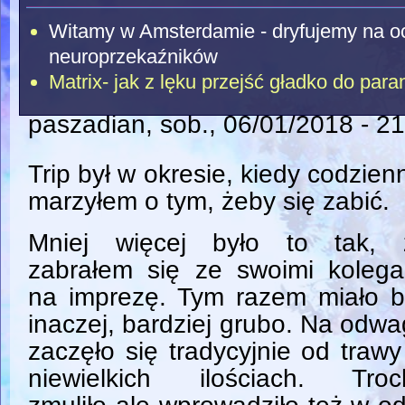
Witamy w Amsterdamie - dryfujemy na o
neuroprzekaźników
Matrix- jak z lęku przejść gładko do para
paszadian
, sob., 06/01/2018 - 2
Trip był w okresie, kiedy codzien
marzyłem o tym, żeby się zabić.
Mniej więcej było to tak, 
zabrałem się ze swoimi kolega
na imprezę. Tym razem miało b
inaczej, bardziej grubo. Na odw
zaczęło się tradycyjnie od traw
niewielkich ilościach. Troc