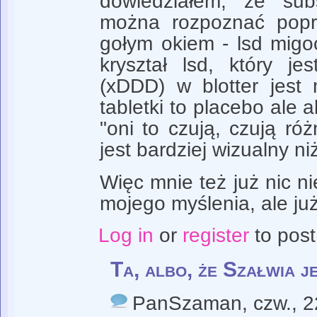
dowiedziałem, że sub
można rozpoznać popr
gołym okiem - lsd migo
kryształ lsd, który
(xDDD) w blotter jest n
tabletki to placebo ale 
"oni to czują, czują róż
jest bardziej wizualny ni
Więc mnie też już nic ni
mojego myślenia, ale już
Log in
or
register
to pos
Ta, albo, że Szałwia j
PanSzaman
, czw., 