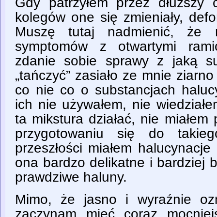
Gdy patrzyłem przez dłuższy 
kolegów one się zmieniały, defo
Muszę tutaj nadmienić, że n
symptomów z otwartymi ramio
zdanie sobie sprawy z jaką su
„tańczyć” zasiało ze mnie ziarn
co nie co o substancjach haluc
ich nie używałem, nie wiedziałe
ta mikstura działać, nie miałem
przygotowaniu się do takie
przeszłości miałem halucynacje
ona bardzo delikatne i bardziej b
prawdziwe haluny.
Mimo, że jasno i wyraźnie oz
zaczynam mieć coraz mocniejs