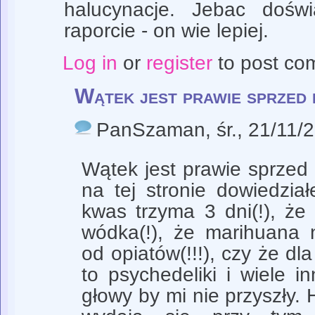
halucynacje. Jebac dośw
raporcie - on wie lepiej.
Log in
or
register
to post co
Wątek jest prawie sprzed
PanSzaman
, śr., 21/11/
Wątek jest prawie sprzed
na tej stronie dowiedział
kwas trzyma 3 dni(!), ż
wódka(!), że marihuana n
od opiatów(!!!), czy że dl
to psychedeliki i wiele i
głowy by mi nie przyszły.