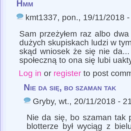
Hmm
kmt1337
, pon., 19/11/2018 -
Sam przeżyłem raz albo dwa 
dużych skupiskach ludzi w tym
skąd wniosek że się nie da..
społeczną to ona się lubi uakt
Log in
or
register
to post com
Nie da się, bo szaman tak
Gryby
, wt., 20/11/2018 - 2
Nie da się, bo szaman tak 
blotterze był wyciąg z bie