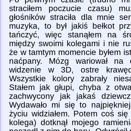
straciłem poczucie czasu) mu
głośników straciła dla mnie se
muzyka, to był jakiś bełkot pr
tańczyć, więc stanąłem na śr
między swoimi kolegami i nie r
że w tamtym momencie byłem ist
naćpany. Mózg wariował na c
widzenie w 3D, ostre krawęd
Wszystkie kolory zabrały nie
Stałem jak głupi, chyba z otwa
zachwycony jak jakaś dziewcz
Wydawało mi się to najpięknie
życiu widziałem. Potem coś się 
kolega) dotknął mojego ramien