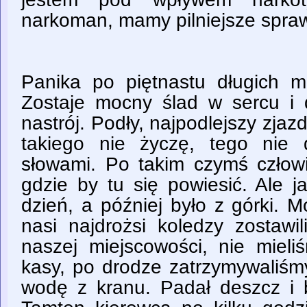
narkoman, mamy pilniejsze spra
Panika po piętnastu długich mi
Zostaje mocny ślad w sercu i 
nastrój. Podły, najpodlejszy zja
takiego nie życzę, tego nie 
słowami. Po takim czymś człowi
gdzie by tu się powiesić. Ale 
dzień, a później było z górki. 
nasi najdrożsi koledzy zostawi
naszej miejscowości, nie mieli
kasy, po drodze zatrzymywaliśmy 
wodę z kranu. Padał deszcz i 