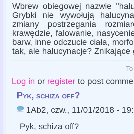
Wbrew obiegowej nazwie "hal
Grybki nie wywołują halucynac
zmiany postrzegania rozmia
krawędzie, falowanie, nasycenie
barw, inne odczucie ciała, morfo
tak, ale halucynacje? Znikające 
To
Log in
or
register
to post comme
Pyk, schiza off?
1Ab2
, czw., 11/01/2018 - 19
Pyk, schiza off?