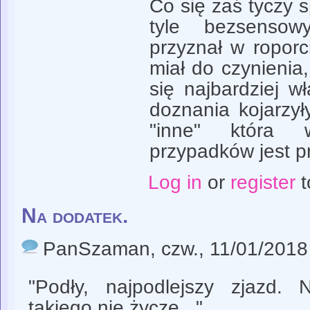
Co się zaś tyczy sp
tyle bezsenso
przyznał w roporc
miał do czynienia
się najbardziej w
doznania kojarzył
"inne" która 
przypadków jest 
Log in
or
register
t
Na dodatek.
PanSzaman
, czw., 11/01/2018
"Podły, najpodlejszy zjazd.
takiego nie życzę..."