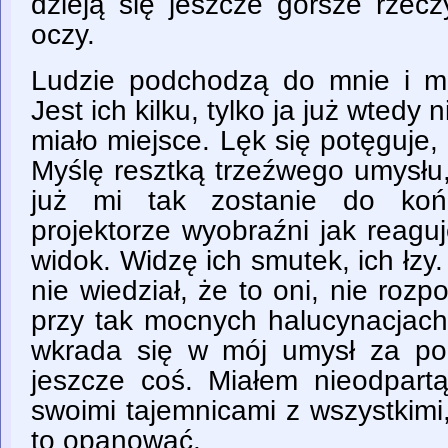
dzieją się jeszcze gorsze rzec
oczy.
Ludzie podchodzą do mnie i m
Jest ich kilku, tylko ja już wtedy
miało miejsce. Lęk się potęguje,
Myślę resztką trzeźwego umysłu
już mi tak zostanie do koń
projektorze wyobraźni jak reagu
widok. Widzę ich smutek, ich łzy
nie wiedział, że to oni, nie roz
przy tak mocnych halucynacjach.
wkrada się w mój umysł za pom
jeszcze coś. Miałem nieodpartą
swoimi tajemnicami z wszystkimi
to opanować.