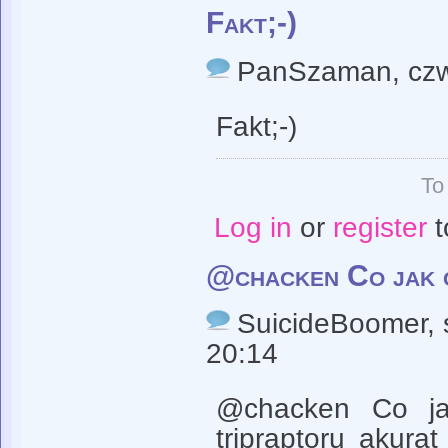
Fakt;-)
PanSzaman
, cz
Fakt;-)
To
Log in
or
register
t
@chacken Co jak c
SuicideBoomer
,
20:14
@chacken Co jak
tripraptoru akura