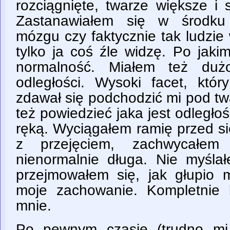
rozciągnięte, twarze większe i 
Zastanawiałem się w środku
mózgu czy faktycznie tak ludzie
tylko ja coś źle widzę. Po jaki
normalność. Miałem też duż
odległości. Wysoki facet, któ
zdawał się podchodzić mi pod tw
też powiedzieć jaka jest odległ
ręką. Wyciągałem ramię przed s
z przejęciem, zachwycałem
nienormalnie długa. Nie myśla
przejmowałem się, jak głupio
moje zachowanie. Kompletnie b
mnie.
Po pewnym czasie (trudno mi