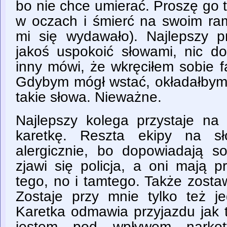
bo nie chce umierać. Proszę go ta
w oczach i śmierć na swoim ram
mi się wydawało). Najlepszy pr
jakoś uspokoić słowami, nic do
inny mówi, że wkręciłem sobie fa
Gdybym mógł wstać, okładałbym 
takie słowa. Nieważne.
Najlepszy kolega przystaje n
karetkę. Reszta ekipy na sł
alergicznie, bo dopowiadają s
zjawi się policja, a oni mają p
tego, no i tamtego. Także zosta
Zostaje przy mnie tylko też je
Karetka odmawia przyjazdu jak t
jestem pod wpływem narkot