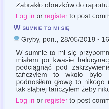
Zabrakło obrazków do raportu.
Log in
or
register
to post com
W sumnie to mi się
Gryby
, pon., 28/05/2018 - 1
W sumnie to mi się przypomni
miałem po kwasie halucynac
podciągnąć pod zakrzywieni
tańczyłem to wkoło było 
podnosiłem głowę to nikogo 
tak słąbiej tańczyłem żeby nik
Log in
or
register
to post com