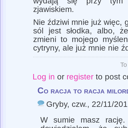
wydają się przy tym 
zjawiskiem.
Nie ździwi mnie już więc, 
sól jest słodka, albo, ż
zmieni to mojego myślen
cytryny, ale już mnie nie źd
To
Log in
or
register
to post 
Co racja to racja milor
Gryby
, czw., 22/11/201
W sumie masz rację. 