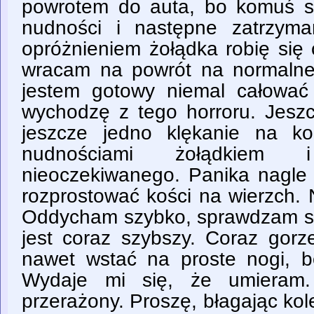
powrotem do auta, bo komuś si
nudności i następne zatrzyma
opróżnieniem żołądka robię się 
wracam na powrót na normalnej 
jestem gotowy niemal całować 
wychodzę z tego horroru. Jeszc
jeszcze jedno klękanie na k
nudnościami żołądkiem
nieoczekiwanego. Panika nagle 
rozprostować kości na wierzch. 
Oddycham szybko, sprawdzam so
jest coraz szybszy. Coraz gorz
nawet wstać na proste nogi, bo
Wydaje mi się, że umieram. 
przerażony. Proszę, błagając ko