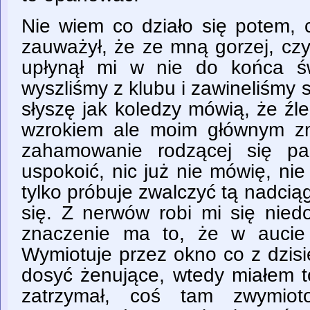
Nie wiem co działo się potem, 
zauważył, że ze mną gorzej, czy
upłynął mi w nie do końca ś
wyszliśmy z klubu i zawineliśmy 
słyszę jak koledzy mówią, że ź
wzrokiem ale moim głównym zm
zahamowanie rodzącej się pan
uspokoić, nic już nie mówię, ni
tylko próbuje zwalczyć tą nadcią
się. Z nerwów robi mi się nied
znaczenie ma to, że w aucie 
Wymiotuje przez okno co z dzisi
dosyć żenujące, wtedy miałem t
zatrzymał, coś tam zwymiot