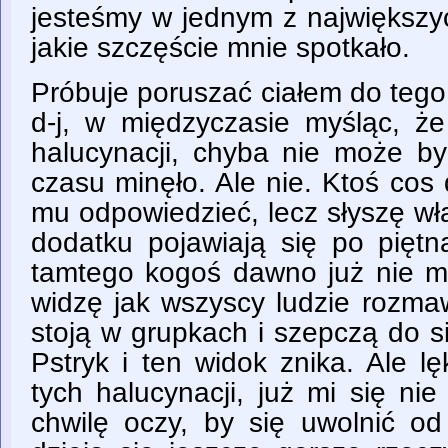
jesteśmy w jednym z największy
jakie szczęście mnie spotkało.
Próbuje poruszać ciałem do tego
d-j, w międzyczasie myśląc, że
halucynacji, chyba nie może być
czasu minęło. Ale nie. Ktoś cos
mu odpowiedzieć, lecz słyszę wł
dodatku pojawiają się po piętn
tamtego kogoś dawno już nie m
widzę jak wszyscy ludzie rozma
stoją w grupkach i szepczą do s
Pstryk i ten widok znika. Ale l
tych halucynacji, już mi się n
chwilę oczy, by się uwolnić o