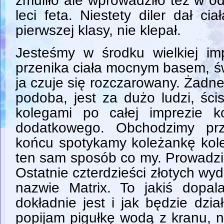
zmuliło ale wprowadziło też w o
leci feta. Niestety diler dał cia
pierwszej klasy, nie klepał.
Jesteśmy w środku wielkiej i
przenika ciała mocnym basem, św
ja czuje się rozczarowany. Żadnej 
podoba, jest za dużo ludzi, śc
kolegami po całej imprezie k
dodatkowego. Obchodzimy prz
końcu spotykamy koleżankę koleg
ten sam sposób co my. Prowadzi
Ostatnie czterdzieści złotych wyd
nazwie Matrix. To jakiś dopa
dokładnie jest i jak będzie dzi
popijam pigułkę wodą z kranu, n