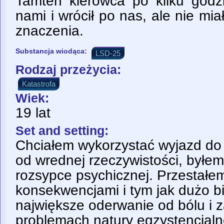
Tamten kierowca po kilku godzi
nami i wrócił po nas, ale nie mi
znaczenia.
Substancja wiodąca:
LSD-25
Rodzaj przeżycia:
Katastrofa
Wiek:
19 lat
Set and setting:
Chciałem wykorzystać wyjazd do 
od wrednej rzeczywistości, byłe
rozsypce psychicznej. Przestałe
konsekwencjami i tym jak dużo bio
największe oderwanie od bólu i 
problemach natury egzystencjaln