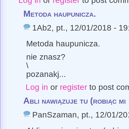
Log in
or
register
to post com
Metoda haupunicza.
1Ab2
, pt., 12/01/2018 - 19
Metoda haupunicza.
nie znasz?
\
pozanakj...
Log in
or
register
to post co
Abli nawiązuje tu (robiąc mi
PanSzaman
, pt., 12/01/2