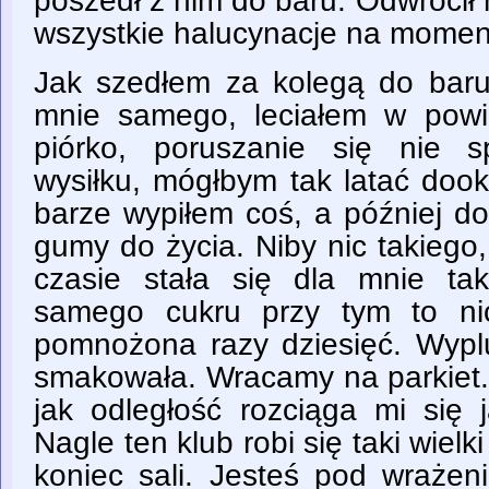
poszedł z nim do baru. Odwrócił
wszystkie halucynacje na moment
Jak szedłem za kolegą do baru
mnie samego, leciałem w powie
piórko, poruszanie się nie 
wysiłku, mógłbym tak latać dook
barze wypiłem coś, a później do
gumy do życia. Niby nic takiego
czasie stała się dla mnie ta
samego cukru przy tym to nic
pomnożona razy dziesięć. Wypl
smakowała. Wracamy na parkiet. 
jak odległość rozciąga mi się 
Nagle ten klub robi się taki wielk
koniec sali. Jesteś pod wrażen