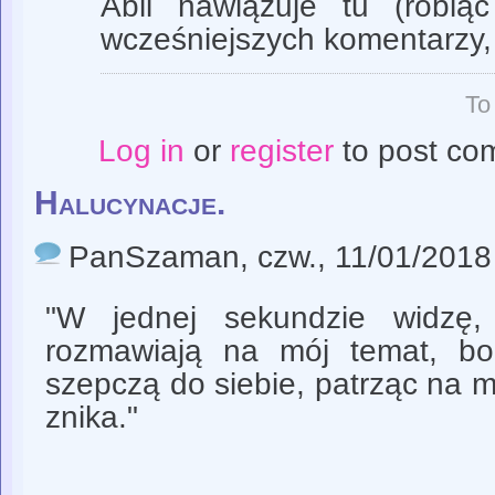
Abli nawiązuje tu (robiąc
wcześniejszych komentarzy,
To
Log in
or
register
to post co
Halucynacje.
PanSzaman
, czw., 11/01/2018
"W jednej sekundzie widzę,
rozmawiają na mój temat, bo
szepczą do siebie, patrząc na mn
znika."