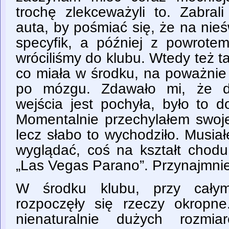
trochę zlekceważyli to. Zabr
auta, by pośmiać się, że na nie
specyfik, a później z powrotem
wróciliśmy do klubu. Wtedy też ta
co miała w środku, na poważnie
po mózgu. Zdawało mi, że d
wejścia jest pochyła, było to 
Momentalnie przechylałem swoje
lecz słabo to wychodziło. Musia
wyglądać, coś na kształt chod
„Las Vegas Parano”. Przynajmnie
W środku klubu, przy całym
rozpoczęły się rzeczy okropne
nienaturalnie dużych rozmia