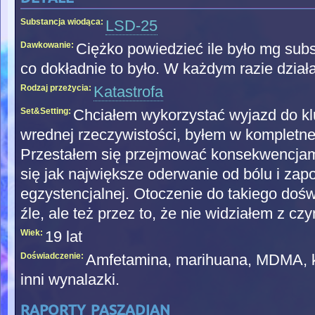
Substancja wiodąca:
LSD-25
Dawkowanie:
Ciężko powiedzieć ile było mg subst
co dokładnie to było. W każdym razie dział
Rodzaj przeżycia:
Katastrofa
Set&Setting:
Chciałem wykorzystać wyjazd do kl
wrednej rzeczywistości, byłem w kompletne
Przestałem się przejmować konsekwencjami 
się jak największe oderwanie od bólu i za
egzystencjalnej. Otoczenie do takiego do
źle, ale też przez to, że nie widziałem z cz
Wiek:
19 lat
Doświadczenie:
Amfetamina, marihuana, MDMA, ko
inni wynalazki.
raporty paszadian