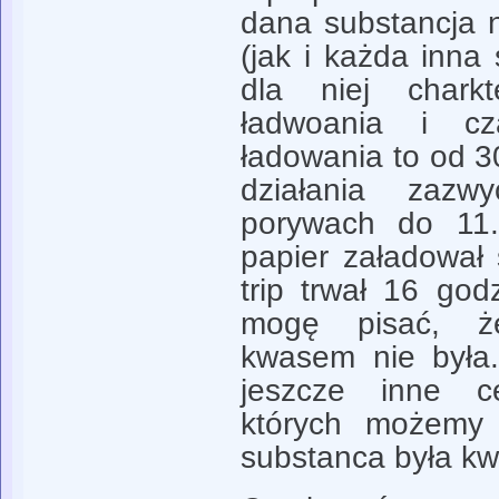
dana substancja 
(jak i każda inna
dla niej charkt
ładwoania i cz
ładowania to od 3
działania zaz
porywach do 11.
papier załadował
trip trwał 16 godz
mogę pisać, ż
kwasem nie była.
jeszcze inne c
których możemy 
substanca była k