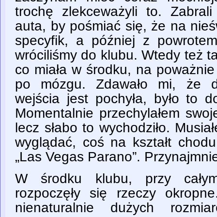
trochę zlekceważyli to. Zabr
auta, by pośmiać się, że na nie
specyfik, a później z powrotem
wróciliśmy do klubu. Wtedy też ta
co miała w środku, na poważnie
po mózgu. Zdawało mi, że d
wejścia jest pochyła, było to 
Momentalnie przechylałem swoje
lecz słabo to wychodziło. Musia
wyglądać, coś na kształt chod
„Las Vegas Parano”. Przynajmnie
W środku klubu, przy całym
rozpoczęły się rzeczy okropne
nienaturalnie dużych rozmia