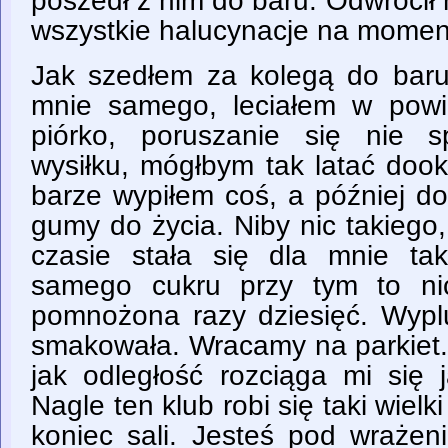
poszedł z nim do baru. Odwrócił
wszystkie halucynacje na moment
Jak szedłem za kolegą do baru
mnie samego, leciałem w powie
piórko, poruszanie się nie 
wysiłku, mógłbym tak latać dook
barze wypiłem coś, a później do
gumy do życia. Niby nic takiego
czasie stała się dla mnie ta
samego cukru przy tym to nic
pomnożona razy dziesięć. Wypl
smakowała. Wracamy na parkiet. 
jak odległość rozciąga mi się 
Nagle ten klub robi się taki wielk
koniec sali. Jesteś pod wrażen