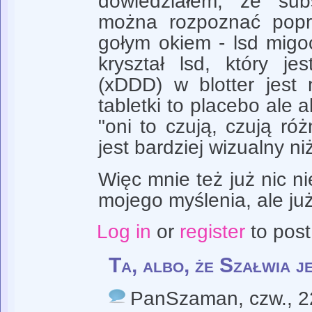
dowiedziałem, że sub
można rozpoznać popr
gołym okiem - lsd migo
kryształ lsd, który
(xDDD) w blotter jest n
tabletki to placebo ale 
"oni to czują, czują róż
jest bardziej wizualny ni
Więc mnie też już nic ni
mojego myślenia, ale już
Log in
or
register
to pos
Ta, albo, że Szałwia j
PanSzaman
, czw., 