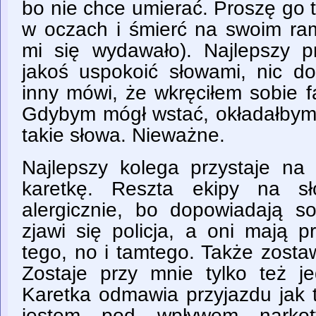
bo nie chce umierać. Proszę go ta
w oczach i śmierć na swoim ram
mi się wydawało). Najlepszy pr
jakoś uspokoić słowami, nic do
inny mówi, że wkręciłem sobie fa
Gdybym mógł wstać, okładałbym 
takie słowa. Nieważne.
Najlepszy kolega przystaje n
karetkę. Reszta ekipy na sł
alergicznie, bo dopowiadają s
zjawi się policja, a oni mają p
tego, no i tamtego. Także zosta
Zostaje przy mnie tylko też je
Karetka odmawia przyjazdu jak t
jestem pod wpływem narkot