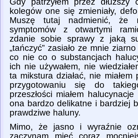
Gdy patrzyłem przez dłuższy 
kolegów one się zmieniały, defo
Muszę tutaj nadmienić, że n
symptomów z otwartymi ramio
zdanie sobie sprawy z jaką su
„tańczyć” zasiało ze mnie ziarn
co nie co o substancjach haluc
ich nie używałem, nie wiedziałe
ta mikstura działać, nie miałem
przygotowaniu się do takie
przeszłości miałem halucynacje
ona bardzo delikatne i bardziej b
prawdziwe haluny.
Mimo, że jasno i wyraźnie oz
zaczynam mieć coraz mocniejs