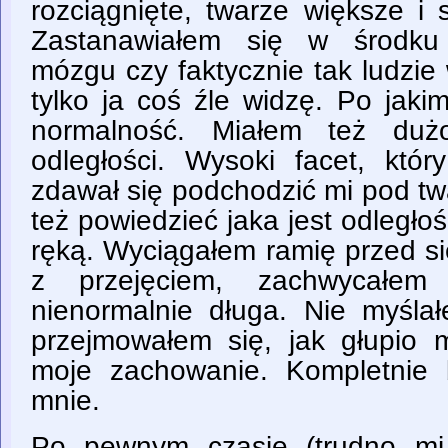
rozciągnięte, twarze większe i 
Zastanawiałem się w środku
mózgu czy faktycznie tak ludzie
tylko ja coś źle widzę. Po jaki
normalność. Miałem też duż
odległości. Wysoki facet, któ
zdawał się podchodzić mi pod tw
też powiedzieć jaka jest odległ
ręką. Wyciągałem ramię przed s
z przejęciem, zachwycałem
nienormalnie długa. Nie myśla
przejmowałem się, jak głupio
moje zachowanie. Kompletnie b
mnie.
Po pewnym czasie (trudno mi