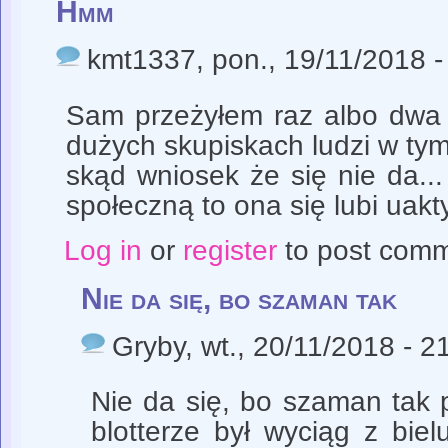
Hmm
kmt1337
, pon., 19/11/2018 -
Sam przeżyłem raz albo dwa 
dużych skupiskach ludzi w tym
skąd wniosek że się nie da..
społeczną to ona się lubi uakt
Log in
or
register
to post com
Nie da się, bo szaman tak
Gryby
, wt., 20/11/2018 - 2
Nie da się, bo szaman tak 
blotterze był wyciąg z bie