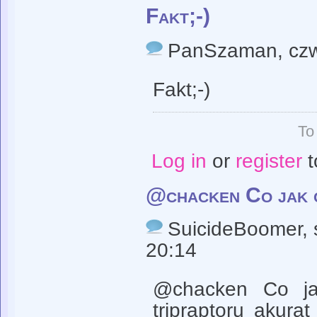
Fakt;-)
PanSzaman
, cz
Fakt;-)
To
Log in
or
register
t
@chacken Co jak c
SuicideBoomer
,
20:14
@chacken Co jak
tripraptoru akura