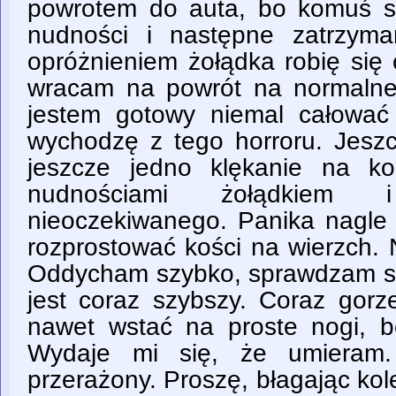
powrotem do auta, bo komuś si
nudności i następne zatrzyma
opróżnieniem żołądka robię się 
wracam na powrót na normalnej 
jestem gotowy niemal całować 
wychodzę z tego horroru. Jeszc
jeszcze jedno klękanie na k
nudnościami żołądkiem
nieoczekiwanego. Panika nagle 
rozprostować kości na wierzch. 
Oddycham szybko, sprawdzam so
jest coraz szybszy. Coraz gorz
nawet wstać na proste nogi, bo
Wydaje mi się, że umieram. 
przerażony. Proszę, błagając ko