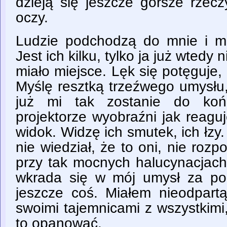
dzieją się jeszcze gorsze rzec
oczy.
Ludzie podchodzą do mnie i m
Jest ich kilku, tylko ja już wtedy
miało miejsce. Lęk się potęguje,
Myślę resztką trzeźwego umysłu
już mi tak zostanie do koń
projektorze wyobraźni jak reagu
widok. Widzę ich smutek, ich łzy
nie wiedział, że to oni, nie roz
przy tak mocnych halucynacjach.
wkrada się w mój umysł za pom
jeszcze coś. Miałem nieodpartą
swoimi tajemnicami z wszystkimi
to opanować.