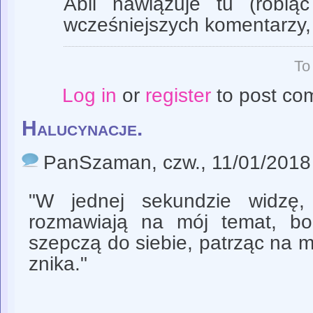
Abli nawiązuje tu (robiąc
wcześniejszych komentarzy,
To
Log in
or
register
to post co
Halucynacje.
PanSzaman
, czw., 11/01/2018
"W jednej sekundzie widzę,
rozmawiają na mój temat, bo
szepczą do siebie, patrząc na mn
znika."