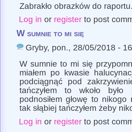
Zabrakło obrazków do raportu.
Log in
or
register
to post com
W sumnie to mi się
Gryby
, pon., 28/05/2018 - 1
W sumnie to mi się przypomni
miałem po kwasie halucynac
podciągnąć pod zakrzywieni
tańczyłem to wkoło było 
podnosiłem głowę to nikogo 
tak słąbiej tańczyłem żeby nik
Log in
or
register
to post com