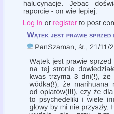
halucynacje. Jebac dośw
raporcie - on wie lepiej.
Log in
or
register
to post co
Wątek jest prawie sprzed
PanSzaman
, śr., 21/11/
Wątek jest prawie sprzed
na tej stronie dowiedział
kwas trzyma 3 dni(!), ż
wódka(!), że marihuana n
od opiatów(!!!), czy że dl
to psychedeliki i wiele i
głowy by mi nie przyszły.