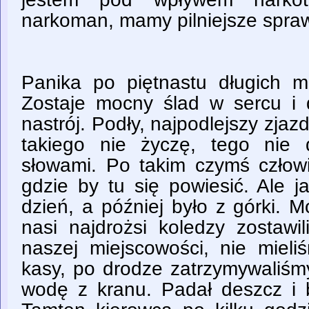
narkoman, mamy pilniejsze spra
Panika po piętnastu długich mi
Zostaje mocny ślad w sercu i 
nastrój. Podły, najpodlejszy zja
takiego nie życzę, tego nie 
słowami. Po takim czymś człowi
gdzie by tu się powiesić. Ale 
dzień, a później było z górki. 
nasi najdrożsi koledzy zostawi
naszej miejscowości, nie mieli
kasy, po drodze zatrzymywaliśmy 
wodę z kranu. Padał deszcz i 