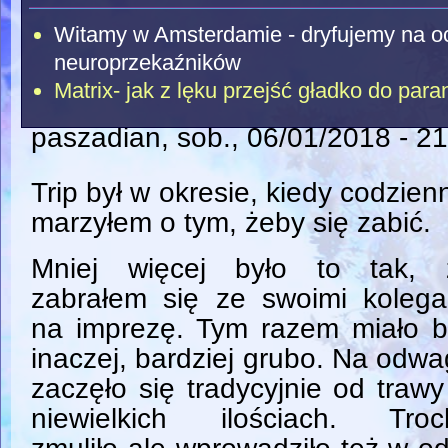
Witamy w Amsterdamie - dryfujemy na o
neuroprzekaźników
Matrix- jak z lęku przejść gładko do para
paszadian
, sob., 06/01/2018 - 2
Trip był w okresie, kiedy codzien
marzyłem o tym, żeby się zabić.
Mniej więcej było to tak, 
zabrałem się ze swoimi kolega
na imprezę. Tym razem miało b
inaczej, bardziej grubo. Na odw
zaczęło się tradycyjnie od traw
niewielkich ilościach. Troc