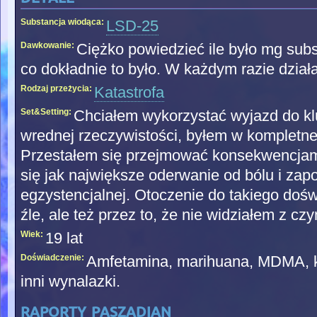
Substancja wiodąca:
LSD-25
Dawkowanie:
Ciężko powiedzieć ile było mg subst
co dokładnie to było. W każdym razie dział
Rodzaj przeżycia:
Katastrofa
Set&Setting:
Chciałem wykorzystać wyjazd do kl
wrednej rzeczywistości, byłem w kompletne
Przestałem się przejmować konsekwencjami 
się jak największe oderwanie od bólu i za
egzystencjalnej. Otoczenie do takiego do
źle, ale też przez to, że nie widziałem z cz
Wiek:
19 lat
Doświadczenie:
Amfetamina, marihuana, MDMA, ko
inni wynalazki.
raporty paszadian