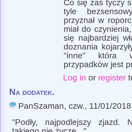
Co się zaś tyczy sp
tyle bezsenso
przyznał w roporc
miał do czynienia
się najbardziej w
doznania kojarzył
"inne" która 
przypadków jest 
Log in
or
register
t
Na dodatek.
PanSzaman
, czw., 11/01/2018
"Podły, najpodlejszy zjazd.
takiego nie życzę..."