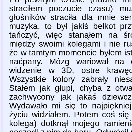
straciłem poczucie czasu) mu
głośników straciła dla mnie se
muzyka, to był jakiś bełkot pr
tańczyć, więc stanąłem na śr
między swoimi kolegami i nie r
że w tamtym momencie byłem ist
naćpany. Mózg wariował na c
widzenie w 3D, ostre krawęd
Wszystkie kolory zabrały nie
Stałem jak głupi, chyba z otwa
zachwycony jak jakaś dziewcz
Wydawało mi się to najpięknie
życiu widziałem. Potem coś się 
kolega) dotknął mojego ramien