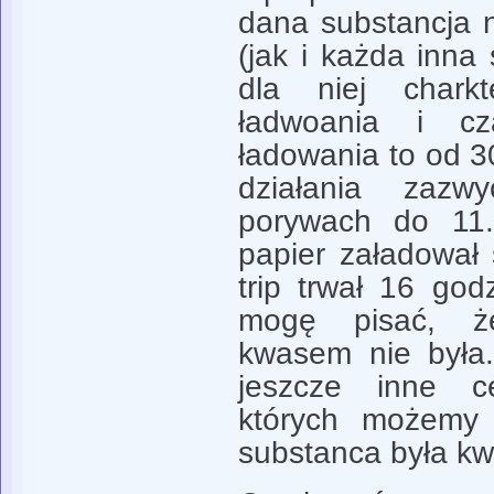
dana substancja 
(jak i każda inna
dla niej charkt
ładwoania i cz
ładowania to od 3
działania zaz
porywach do 11.
papier załadował
trip trwał 16 godz
mogę pisać, ż
kwasem nie była.
jeszcze inne c
których możemy 
substanca była k