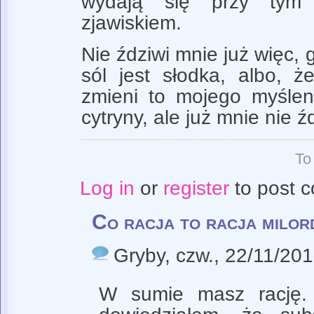
wydają się przy tym 
zjawiskiem.
Nie ździwi mnie już więc, 
sól jest słodka, albo, ż
zmieni to mojego myślen
cytryny, ale już mnie nie źd
To
Log in
or
register
to post 
Co racja to racja milor
Gryby
, czw., 22/11/201
W sumie masz rację. 