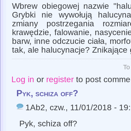
Wbrew obiegowej nazwie "hal
Grybki nie wywołują halucynac
zmiany postrzegania rozmia
krawędzie, falowanie, nasycenie
barw, inne odczucie ciała, morfo
tak, ale halucynacje? Znikające 
To
Log in
or
register
to post comme
Pyk, schiza off?
1Ab2
, czw., 11/01/2018 - 19
Pyk, schiza off?