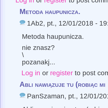
Log in
or
register
to post com
Metoda haupunicza.
1Ab2
, pt., 12/01/2018 - 19
Metoda haupunicza.
nie znasz?
\
pozanakj...
Log in
or
register
to post co
Abli nawiązuje tu (robiąc mi
PanSzaman
, pt., 12/01/2