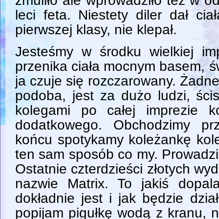
zmuliło ale wprowadziło też w o
leci feta. Niestety diler dał cia
pierwszej klasy, nie klepał.
Jesteśmy w środku wielkiej i
przenika ciała mocnym basem, św
ja czuje się rozczarowany. Żadnej 
podoba, jest za dużo ludzi, śc
kolegami po całej imprezie k
dodatkowego. Obchodzimy prz
końcu spotykamy koleżankę koleg
ten sam sposób co my. Prowadzi
Ostatnie czterdzieści złotych wyd
nazwie Matrix. To jakiś dopa
dokładnie jest i jak będzie dzi
popijam pigułkę wodą z kranu, n