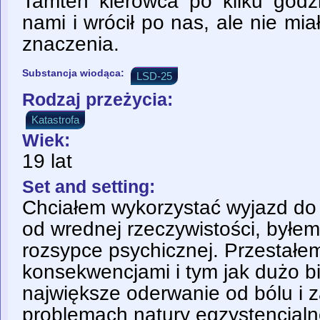
Tamten kierowca po kilku godzi
nami i wrócił po nas, ale nie mi
znaczenia.
Substancja wiodąca:
LSD-25
Rodzaj przeżycia:
Katastrofa
Wiek:
19 lat
Set and setting:
Chciałem wykorzystać wyjazd do 
od wrednej rzeczywistości, byłe
rozsypce psychicznej. Przestałe
konsekwencjami i tym jak dużo bio
największe oderwanie od bólu i 
problemach natury egzystencjaln