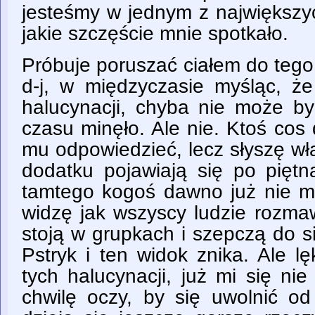
jesteśmy w jednym z największy
jakie szczęście mnie spotkało.
Próbuje poruszać ciałem do tego
d-j, w międzyczasie myśląc, że
halucynacji, chyba nie może być
czasu minęło. Ale nie. Ktoś cos
mu odpowiedzieć, lecz słyszę wł
dodatku pojawiają się po piętn
tamtego kogoś dawno już nie m
widzę jak wszyscy ludzie rozma
stoją w grupkach i szepczą do s
Pstryk i ten widok znika. Ale l
tych halucynacji, już mi się n
chwilę oczy, by się uwolnić o