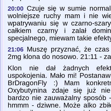
Czuje się w sumie normaln
20:00
wolniejsze ruchy mam i nie wie
wpatrywaniu się w czarno-szary 
całkiem czarny i zalał domi
specjalnego, miewam takie efekt
Muszę przyznać, że czas 
21:06
2mg klona do nosowo. 21:11 - z
Klon nie dał żadnych efekt
uspokojenia. Mało mi! Postanaw
BrDragonFly :) Mam konkret
Oxybutynina zdaje się już nie
bardzo nie zauważalny sposób - 
hmmm - dziwne. Może alko zbił