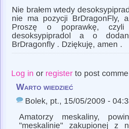
Nie brałem wtedy desoksypiprad
nie ma pozycji BrDragonFly, a
Proszę o poprawkę, czyli
desoksypipradol a o doda
BrDragonfly . Dziękuję, amen .
Log in
or
register
to post comme
Warto wiedzieć
Bolek
, pt., 15/05/2009 - 04:
Amatorzy meskaliny, powi
"meskalinie" zakupionej z 