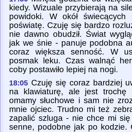
kiedy. Wizuale przybierają na si
powidoki. W okół świecących 
poświatę. Czuję się bardzo rozl
nie dawno obudził. Świat wyglą
jak we śnie - panuje podobna au
coraz większa senność. W us
posmak leku. Czas walnąć herb
coby postawiło lepiej na nogi.
Czuję się coraz bardziej u
18:05
na klawiaturę, ale jest troch
omamy słuchowe i sam nie zro
mnie ojciec. Trudno mi też zebr
zapalić szluga - nie chce mi si
senne, podobne jak po kodzie. C