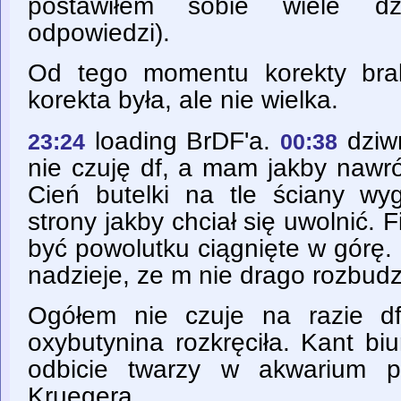
postawiłem sobie wiele d
odpowiedzi).
Od tego momentu korekty brak
korekta była, ale nie wielka.
loading BrDF'a.
dziw
23:24
00:38
nie czuję df, a mam jakby nawró
Cień butelki na tle ściany wy
strony jakby chciał się uwolnić. F
być powolutku ciągnięte w górę.
nadzieje, ze m nie drago rozbudz
Ogółem nie czuje na razie df
oxybutynina rozkręciła. Kant biu
odbicie twarzy w akwarium p
Kruegera.