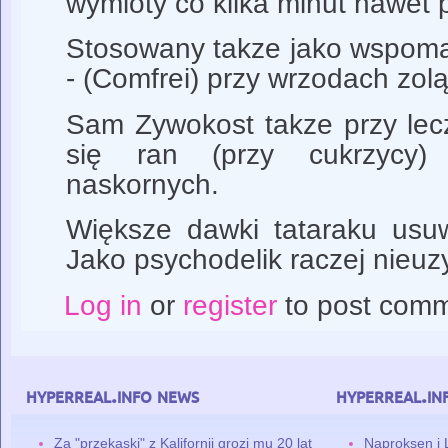
wymioty co kilka minut nawet p
Stosowany takze jako wspom
- (Comfrei) przy wrzodach zol
Sam Zywokost takze przy lec
się ran (przy cukrzycy
naskornych.
Większe dawki tataraku usu
Jako psychodelik raczej nieuz
Log in
or
register
to post com
hyperreal.info news
hyperreal.in
Za "przekąski" z Kalifornii grozi mu 20 lat
Naproksen i 