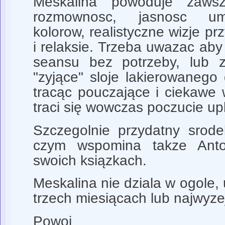
Meskalina powoduje zawsz
rozmownosc, jasnosc umy
kolorow, realistyczne wizje p
i relaksie. Trzeba uwazac ab
seansu bez potrzeby, lub z
"zyjące" sloje lakierowanego
tracąc pouczające i ciekawe 
traci się wowczas poczucie u
Szczegolnie przydatny srod
czym wspomina takze Ant
swoich ksiązkach.
Meskalina nie dziala w ogole, 
trzech miesiącach lub najwyze
Powoj