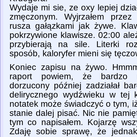
Wydaje mi sie, ze oxy lepiej dzia
zmęczonym. Wyjrzałem przez 
rusza gałązkami jak żywe. Klaw
pokrzywione klawisze. 02:00 ależ
przybierają na sile. Literki r
sposób, kaloryfer mieni się tęcz
Koniec zapisu na żywo. Hmmm,
raport powiem, że bardzo
dorzucony później zadziałał bar
delirycznego wydźwieku w tej k
notatek może świadczyć o tym, i
stanie dalej pisać. Nic nie pami
tym co napisałem. Kojarzę wszy
Zdaję sobie sprawę, że jedna