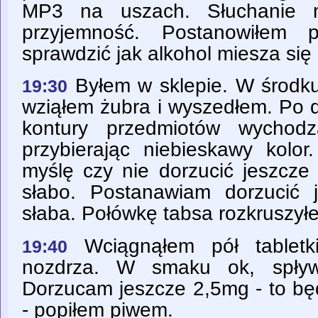
MP3 na uszach. Słuchanie m
przyjemność. Postanowiłem 
sprawdzić jak alkohol miesza się
Byłem w sklepie. W środku
19:30
wziąłem żubra i wyszedłem. Po 
kontury przedmiotów wychod
przybierając niebieskawy kolor
myślę czy nie dorzucić jeszcze
słabo. Postanawiam dorzucić
słaba. Połówkę tabsa rozkruszył
Wciągnąłem pół tabletk
19:40
nozdrza. W smaku ok, spływ
Dorzucam jeszcze 2,5mg - to bę
- popiłem piwem.