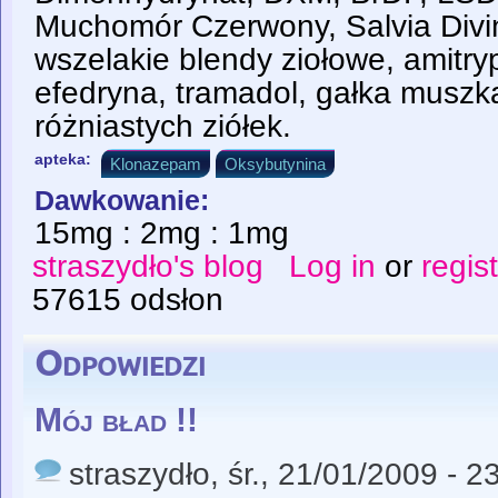
Muchomór Czerwony, Salvia Divi
wszelakie blendy ziołowe, amitryp
efedryna, tramadol, gałka muszk
różniastych ziółek.
apteka:
Klonazepam
Oksybutynina
Dawkowanie:
15mg : 2mg : 1mg
straszydło's blog
Log in
or
regis
57615 odsłon
Odpowiedzi
Mój bład !!
straszydło
, śr., 21/01/2009 - 2