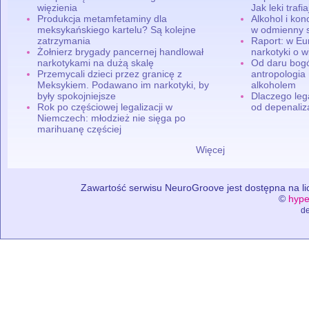
więzienia
Jak leki traf
Produkcja metamfetaminy dla
Alkohol i ko
meksykańskiego kartelu? Są kolejne
w odmienny 
zatrzymania
Raport: w Eu
Żołnierz brygady pancernej handlował
narkotyki o w
narkotykami na dużą skalę
Od daru bogó
Przemycali dzieci przez granicę z
antropologia
Meksykiem. Podawano im narkotyki, by
alkoholem
były spokojniejsze
Dlaczego leg
Rok po częściowej legalizacji w
od depenaliza
Niemczech: młodzież nie sięga po
marihuanę częściej
Więcej
Zawartość serwisu NeuroGroove jest dostępna na lic
©
hype
de