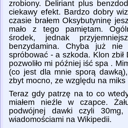
zrobiony. Deliriant plus benzdo
ciekawy efekt. Bardzo dobry wi
czasie brałem Oksybutyninę jesz
mało z tego pamiętam. Ogólni
środek, jednak przyjemniej
benzydamina. Chyba już nie 
spróbować - a szkoda. Klon zbił
pozwoliło mi później iść spa . 
(co jest dla mnie sporą dawką),
zbyt mocno, ze względu na miks 
Teraz gdy patrzę na to co wtedy
miałem nieźle w czapce. Żał
podwójnej dawki czyli 30mg,
wiadomościami na Wikipedii.