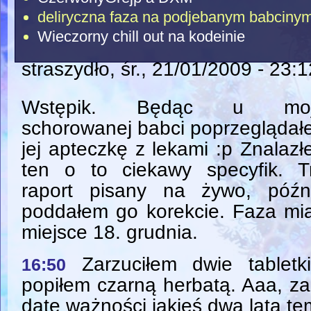
deliryczna faza na podjebanym babcinym
Wieczorny chill out na kodeinie
straszydło
, śr., 21/01/2009 - 23:1
Wstępik. Będąc u moj
schorowanej babci poprzegląda
jej apteczkę z lekami :p Znalaz
ten o to ciekawy specyfik. Tr
raport pisany na żywo, późni
poddałem go korekcie. Faza mi
miejsce 18. grudnia.
Zarzuciłem dwie tabletki
16:50
popiłem czarną herbatą. Aaa, za
datę ważności jakieś dwa lata te