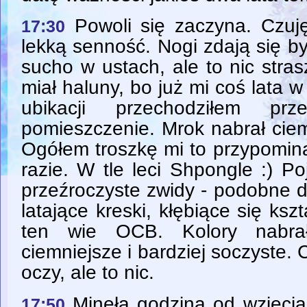
Powoli się zaczyna. Czuj
17:30
lekką senność. Nogi zdają się być
sucho w ustach, ale to nic stra
miał haluny, bo już mi coś lata w
ubikacji przechodziłem pr
pomieszczenie. Mrok nabrał ciem
Ogółem troszkę mi to przypomin
razie. W tle leci Shpongle :) Po
przeźroczyste zwidy - podobne 
latające kreski, kłębiące się kszt
ten wie OCB. Kolory nabrał
ciemniejsze i bardziej soczyste.
oczy, ale to nic.
Minęła godzina od wzięci
17:50