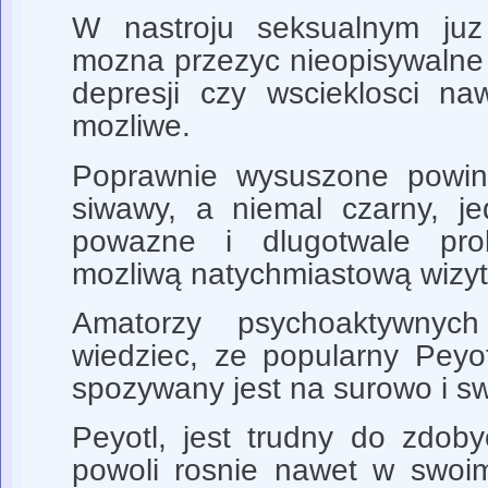
W nastroju seksualnym juz
mozna przezyc nieopisywalne
depresji czy wscieklosci na
mozliwe.
Poprawnie wysuszone powinn
siwawy, a niemal czarny, j
powazne i dlugotwale pr
mozliwą natychmiastową wizytą
Amatorzy psychoaktywnych
wiedziec, ze popularny Peyot
spozywany jest na surowo i sw
Peyotl, jest trudny do zdob
powoli rosnie nawet w swoi