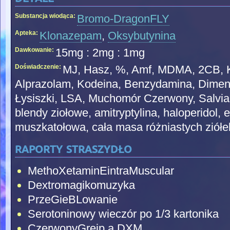
Substancja wiodąca:
Bromo-DragonFLY
Apteka:
Klonazepam
,
Oksybutynina
Dawkowanie:
15mg : 2mg : 1mg
Doświadczenie:
MJ, Hasz, %, Amf, MDMA, 2CB, 
Alprazolam, Kodeina, Benzydamina, Dimen
Łysiszki, LSA, Muchomór Czerwony, Salvia 
blendy ziołowe, amitryptylina, haloperidol, 
muszkatołowa, cała masa różniastych ziółe
raporty straszydło
MethoXetaminEintraMuscular
Dextromagikomuzyka
PrzeGieBLowanie
Serotoninowy wieczór po 1/3 kartonika
CzerwonyGrejp a DXM