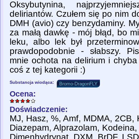
Oksybutynina, najprzyjemni
deliriantów. Czułem się po nim 
DMH (avio) czy benzydaminy. My
za małą dawkę - mój błąd, bo m
leku, albo lek był przetermino
prawdopodobnie - słabszy. Pi
mnie ochota na delirium i chyba
coś z tej kategorii :)
Substancja wiodąca:
Bromo-DragonFLY
Ocena:
Doświadczenie:
MJ, Hasz, %, Amf, MDMA, 2CB,
Diazepam, Alprazolam, Kodeina
Dimenhydrynat, DXM, BrDF, LSD,