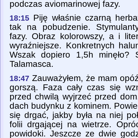
podczas aviomarinowej fazy.
Piję właśnie czarną herba
18:15
tak na pobudzenie. Stymulanty
fazy. Obraz kolorowszy, a i liter
wyraźniejsze. Konkretnych halu
Wszak dopiero 1,5h minęło? 
Talamasca.
Zauważyłem, że mam opóźn
18:47
gorszą. Faza cały czas się wz
przed chwilą wyjrzeć przed dom
dach budynku z kominem. Powie
się drgać, jakby była na niej p
folii drgającej na wietrze. Op
powidoki. Jeszcze ze dwie godz