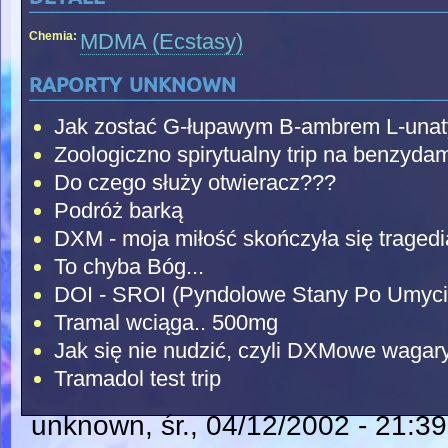
Chemia:
MDMA (Ecstasy)
raporty unknown
Jak zostać G-łupawym B-ambrem L-unaty
Zoologiczno spirytualny trip na benzydam
Do czego służy otwieracz???
Podróż barką
DXM - moja miłość skończyła się tragedi
To chyba Bóg...
DOI - SROI (Pyndolowe Stany Po Umyci
Tramal wciąga.. 500mg
Jak się nie nudzić, czyli DXMowe wagary
Tramadol test trip
unknown
, śr., 04/12/2002 - 21:39