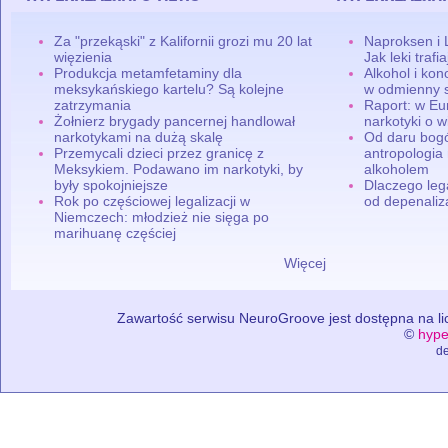
Za "przekąski" z Kalifornii grozi mu 20 lat
Naproksen i 
więzienia
Jak leki traf
Produkcja metamfetaminy dla
Alkohol i ko
meksykańskiego kartelu? Są kolejne
w odmienny 
zatrzymania
Raport: w Eu
Żołnierz brygady pancernej handlował
narkotyki o w
narkotykami na dużą skalę
Od daru bogó
Przemycali dzieci przez granicę z
antropologia
Meksykiem. Podawano im narkotyki, by
alkoholem
były spokojniejsze
Dlaczego leg
Rok po częściowej legalizacji w
od depenaliza
Niemczech: młodzież nie sięga po
marihuanę częściej
Więcej
Zawartość serwisu NeuroGroove jest dostępna na lic
©
hype
de