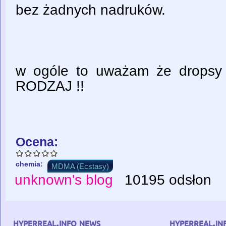
bez żadnych nadruków.
w ogóle to uważam że dropsy 
RODZAJ !!
Ocena:
chemia:
MDMA (Ecstasy)
unknown's blog
10195 odsłon
hyperreal.info news
hyperreal.in