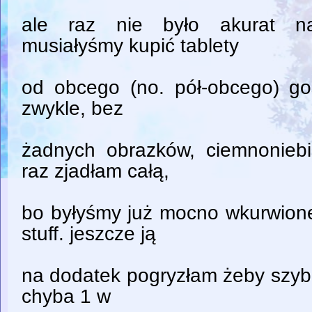
ale raz nie było akurat n
musiałyśmy kupić tablety
od obcego (no. pół-obcego) goś
zwykle, bez
żadnych obrazków, ciemnoniebi
raz zjadłam całą,
bo byłyśmy już mocno wkurwion
stuff. jeszcze ją
na dodatek pogryzłam żeby szybci
chyba 1 w