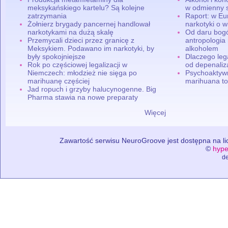
meksykańskiego kartelu? Są kolejne
w odmienny 
zatrzymania
Raport: w Eu
Żołnierz brygady pancernej handlował
narkotyki o w
narkotykami na dużą skalę
Od daru bogó
Przemycali dzieci przez granicę z
antropologia
Meksykiem. Podawano im narkotyki, by
alkoholem
były spokojniejsze
Dlaczego leg
Rok po częściowej legalizacji w
od depenaliza
Niemczech: młodzież nie sięga po
Psychoaktyw
marihuanę częściej
marihuana to
Jad ropuch i grzyby halucynogenne. Big
Pharma stawia na nowe preparaty
Więcej
Zawartość serwisu NeuroGroove jest dostępna na lic
©
hype
de