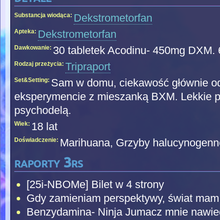
Substancja wiodąca:
Dekstrometorfan
Apteka:
Dekstrometorfan
Dawkowanie:
30 tabletek Acodinu- 450mg DXM.
Rodzaj przeżycia:
Tripraport
Set&Setting:
Sam w domu, ciekawość głównie o
eksperymencie z mieszanką BXM. Lekkie 
psychodelą.
Wiek:
18 lat
Doświadczenie:
Marihuana, Grzyby halucynogenn
raporty 3rs
[25i-NBOMe] Bilet w 4 strony
Gdy zamieniam perspektywy, świat mam w
Benzydamina- Ninja Jumacz mnie nawie