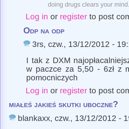
doing drugs clears your mind. 
Log in
or
register
to post co
Odp na odp
3rs
, czw., 13/12/2012 - 19
I tak z DXM najopłacalniej
w paczce za 5,50 - 6zł z m
pomocniczych
Log in
or
register
to post co
miałeś jakieś skutki uboczne?
blankaxx
, czw., 13/12/2012 - 