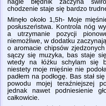
nagle błędnik zaczyna świro
chodzenie staje się bardzo trudn
Minęło około 1,5h- Moje mięśn
posłuszeństwa. Kontrola nóg w
a utrzymanie pozycji pionow
niemożliwe, w dodatku zaczynają
o aromacie chipsów zjedzonych
sączy się muzyka, bas staje si
wtedy na łóżku schylam się by
niestety moje mięśnie nie podoła
padłem na podłogę. Bas stał się
powodu mojej teraźniejszej po
jednak nawet podniesienie g
całkowicie.