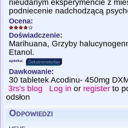
nieudanym eksperymencie z mie
podniecenie nadchodzącą psych
Ocena:
Doświadczenie:
Marihuana, Grzyby halucynogen
Etanol.
apteka:
Dekstrometorfan
Dawkowanie:
30 tabletek Acodinu- 450mg DX
3rs's blog
Log in
or
register
to p
odsłon
Odpowiedzi
hehe