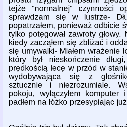
tejże "normalnej" czynności o
sprawdzam się w lustrze- Dł
popatrzałem, ponieważ odbicie ś
tylko potęgował zawroty głowy. 
kiedy zacząłem się zbliżać i odda
się umywalki- Miałem wrażenie l
który był nieskończenie dług
prędkością lecę w przód w stan
wydobywająca się z głośnik
sztucznie i niezrozumiale. 
pokoju, wyłączyłem komputer 
padłem na łóżko przesypiając już