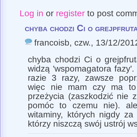
Log in
or
register
to post com
chyba chodzi Ci o grejpfruta
francoisb
, czw., 13/12/201
chyba chodzi Ci o grejpfru
widzą 'wspomagatora fazy'.
razie 3 razy, zawsze popr
więc nie mam czy ma to 
przeżycia (zaszkodzić nie 
pomóc to czemu nie). al
witaminy, których nigdy za
którzy niszczą swój ustrój 