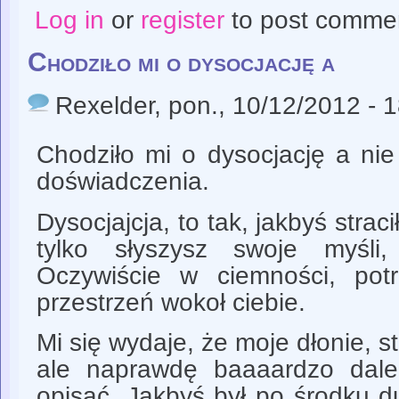
Log in
or
register
to post comme
Chodziło mi o dysocjację a
Rexelder
, pon., 10/12/2012 - 
Chodziło mi o dysocjację a ni
doświadczenia.
Dysocjajcja, to tak, jakbyś stracił
tylko słyszysz swoje myśli
Oczywiście w ciemności, potr
przestrzeń wokoł ciebie.
Mi się wydaje, że moje dłonie, s
ale naprawdę baaaardzo dale
opisać, Jakbyś był po środku du