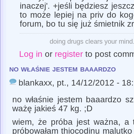
inaczej'. +jeśli będziesz jeszc
to może lepiej na priv do ko
forum, bo tu się już śmietnik zro
doing drugs clears your mind. 
Log in
or
register
to post com
no właśnie jestem baaardzo
blankaxx
, pt., 14/12/2012 - 18
no właśnie jestem baaardzo sz
ważę jakieś 47 kg. ;D
wiem, że próba jest ważna, a t
próbowałam thiocodinu malutko b