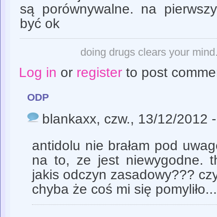
są porównywalne. na pierwsz
być ok
doing drugs clears your mind. 
Log in
or
register
to post comme
odp
blankaxx
, czw., 13/12/2012 
antidolu nie brałam pod uwag
na to, ze jest niewygodne. t
jakis odczyn zasadowy??? czy
chyba że coś mi się pomyliło..