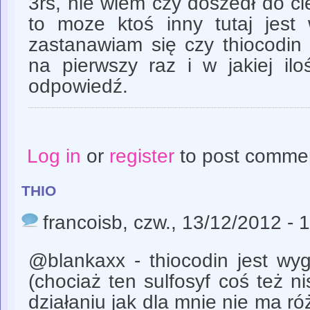
3rs, nie wiem czy doszedł do cie
to moze ktoś inny tutaj jes
zastanawiam się czy thiocodin 
na pierwszy raz i w jakiej ilo
odpowiedź.
Log in
or
register
to post comme
thio
francoisb
, czw., 13/12/2012 - 
@blankaxx - thiocodin jest wyg
(chociaż ten sulfosyf coś też 
działaniu jak dla mnie nie ma ró