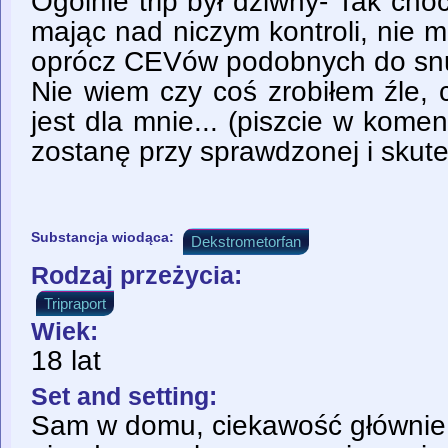
Ogólnie trip był dziwny- Tak cho
mając nad niczym kontroli, nie
oprócz CEVów podobnych do sn
Nie wiem czy coś zrobiłem źle,
jest dla mnie... (piszcie w kom
zostanę przy sprawdzonej i skute
Substancja wiodąca:
Dekstrometorfan
Rodzaj przeżycia:
Tripraport
Wiek:
18 lat
Set and setting:
Sam w domu, ciekawość głównie