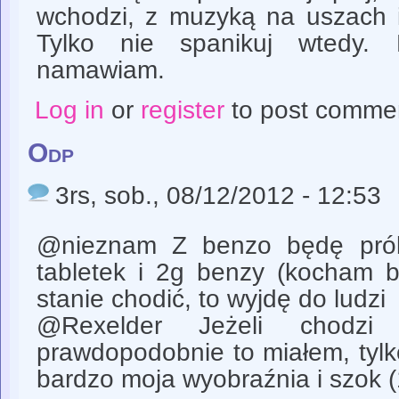
wchodzi, z muzyką na uszach 
Tylko nie spanikuj wtedy.
namawiam.
Log in
or
register
to post comme
Odp
3rs
, sob., 08/12/2012 - 12:53
@nieznam Z benzo będę próbo
tabletek i 2g benzy (kocham b
stanie chodić, to wyjdę do ludzi
@Rexelder Jeżeli chod
prawdopodobnie to miałem, tylk
bardzo moja wyobraźnia i szok (