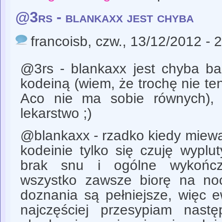
@3rs - blankaxx jest chyba
francoisb
, czw., 13/12/2012 - 
@3rs - blankaxx jest chyba ba
kodeiną (wiem, że trochę nie ten
Aco nie ma sobie równych), 
lekarstwo ;)
@blankaxx - rzadko kiedy miew
kodeinie tylko się czuję wyplut
brak snu i ogólne wykończ
wszystko zawsze biorę na no
doznania są pełniejsze, więc 
najczęściej przesypiam nast