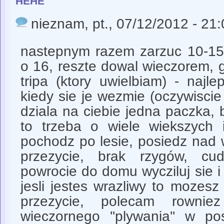
nieznam
, pt., 07/12/2012 - 21
nastepnym razem zarzuc 10-15 
o 16, reszte dowal wieczorem,
tripa (ktory uwielbiam) - najl
kiedy sie je wezmie (oczywisci
dziala na ciebie jedna paczka, b
to trzeba o wiele wiekszych il
pochodz po lesie, posiedz nad
przezycie, brak rzygów, cu
powrocie do domu wycziluj sie i
jesli jestes wrazliwy to mozesz
przezycie, polecam rowni
wieczornego ''plywania'' w pos