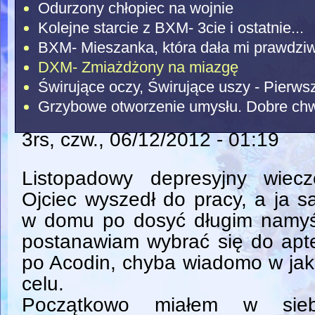
Odurzony chłopiec na wojnie
Kolejne starcie z BXM- 3cie i ostatnie...
BXM- Mieszanka, która dała mi prawdzi
DXM- Zmiażdżony na miazgę
Świrujące oczy, Świrujące uszy - Pierw
Grzybowe otworzenie umysłu. Dobre chw
3rs
, czw., 06/12/2012 - 01:19
Listopadowy depresyjny wieczó
Ojciec wyszedł do pracy, a ja 
w domu po dosyć długim namyś
postanawiam wybrać się do apt
po Acodin, chyba wiadomo w ja
celu.
Początkowo miałem w sieb