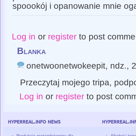
spoookój i opanowanie mnie oga
Log in
or
register
to post comme
Blanka
onetwoonetwokeepit
, ndz., 
Przeczytaj mojego tripa, podp
Log in
or
register
to post com
hyperreal.info news
hyperreal.in
Produkcja metamfetaminy dla
Alkohol i ko