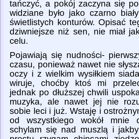
tańczyć, a pokój zaczyna się p
widziane było jako czarno bia
świetlistych konturów. Opisać teg
dziwniejsze niż sen, nie miał j
celu.
Pojawiają się nudności- pierws
czasu, ponieważ nawet nie słys
oczy i z wielkim wysiłkiem sia
wiruje, choćby ktoś mi przelec
jednak po dłuższej chwili uspokaj
muzyka, ale nawet jej nie ro
sobie leci i już. Wstaję i ostrożn
od wszystkiego wokół mnie d
schylam się nad muszlą i jakby
prostu rzygam chipsami zjedz