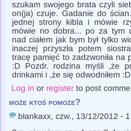
szukam swojego brata czyli sie
on(ja) czuje. Gadanie do ścia
jednej strony kibla i mówie rzy
mówie no dobra... po za tym u
nad ciałem jak bym był tylko w
inaczej przyszła potem siostr
tracę pamięć to zadzwoniła na 
:D Pozdr. rodzina myśli ,że p
drinkami i ,że się odwodniłem :D
Log in
or
register
to post comme
może ktoś pomoże?
blankaxx
, czw., 13/12/2012 - 