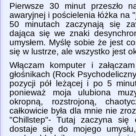
Pierwsze 30 minut przeszło n
awaryjnej i pościelenia łóżka na 
50 minutach zaczynają się za
dająca się we znaki desynchron
umysłem. Myślę sobie że jest coś
się w lustrze, ale wszystko jest o
Włączam komputer i załączam
głośnikach (Rock Psychodeliczny
pozycji pół leżącej i po 5 min
ponieważ moja ulubiona muz
okropną, rozstrojoną, chaot
całkowicie była dla mnie nie zr
"Chillstep"- Tutaj zaczyna si
dostaje się do mojego umysłu,