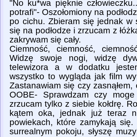
"No ku*wa pięknie człowieczku.
potrafi"- Oszołomiony na podłod
po cichu. Zbieram się jednak w 
się na podłodze i zrzucam z łóżka
zakrywam się cały.
Ciemność, ciemność, ciemność
Widzę swoje nogi, widzę dyw
telewizora a w dodatku jeste
wszystko to wygląda jak film w
Zastanawiam się czy zasnąłem, 
OOBE- Sprawdzam czy moge s
zrzucam tylko z siebie kołdrę. 
kątem oka, jednak już teraz 
powiekach, które zamykają się
surrealnym pokoju, słyszę muzy