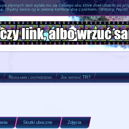
pa płynnych świń wylała mu się z lewego oka, które zniekształciło się pr
. Ohydny świnio ryj w zielonej konfederatce z piórkiem. (Witkacy, Peyotl)
?
Regulamin i zastrzeżenia
Jak napisać TR?
ania
Skutki uboczne
Zdjęcia