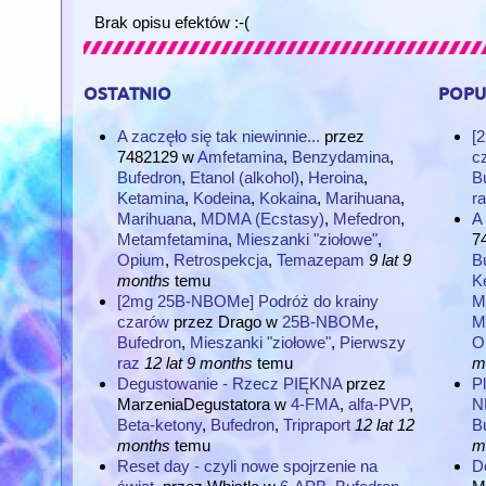
Brak opisu efektów :-(
ostatnio
popu
A zaczęło się tak niewinnie...
przez
[
7482129
w
Amfetamina
,
Benzydamina
,
c
Bufedron
,
Etanol (alkohol)
,
Heroina
,
B
Ketamina
,
Kodeina
,
Kokaina
,
Marihuana
,
r
Marihuana
,
MDMA (Ecstasy)
,
Mefedron
,
A 
Metamfetamina
,
Mieszanki "ziołowe"
,
7
Opium
,
Retrospekcja
,
Temazepam
9 lat 9
B
months
temu
K
[2mg 25B-NBOMe] Podróż do krainy
M
czarów
przez
Drago
w
25B-NBOMe
,
M
Bufedron
,
Mieszanki "ziołowe"
,
Pierwszy
O
raz
12 lat 9 months
temu
m
Degustowanie - Rzecz PIĘKNA
przez
Pl
MarzeniaDegustatora
w
4-FMA
,
alfa-PVP
,
N
Beta-ketony
,
Bufedron
,
Tripraport
12 lat 12
B
months
temu
m
Reset day - czyli nowe spojrzenie na
D