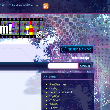
zy tym w sposób potworny.
Logowanie
Rejestracja
Szukaj
Formularz wyszukiwania
aktywni
PanSzaman
Gryby
Żelazny_aksamit
t.rydzyk
chacken
Wawoj
Filozof