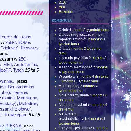
2137
Abli
Rexelder
komentują
Dzięki
1 month 3 tygodnie temu
Dałoby radę jeszcze w moim
odróż do krainy
raporcie zmienić?
2 months 1
w
25B-NBOMe
,
tydzień temu
 "ziołowe"
,
Pierwszy
2 lata
2 months 2 tygodnie
emu
temu
r.i.p moja psychika
2 months 3
zczurh
w
25C-
tygodnie temu
O-MET
,
Amfetamina
,
A zapomiałem dodać
2 months
eoPP
,
Tytoń
15 lat 5
4 tygodnie temu
W ogóle to
3 months 4 dni temu
winnie...
przez
.
3 months 1 tydzień temu
A konkretniej
3 months 4
ina
,
Benzydamina
,
tygodnie temu
kohol)
,
Heroina
,
Moje przemyślenia
4 months 6
Kokaina
,
Marihuana
,
dni temu
cstasy)
,
Mefedron
,
Moje przemyślenia
4 months 6
szanki "ziołowe"
,
dni temu
a
,
Temazepam
9 lat 9
60 % moich
psychodelicznych
4 months 1
tydzień temu
ecz PIĘKNA
przez
Fajny trip, jeśli chesz
4 months