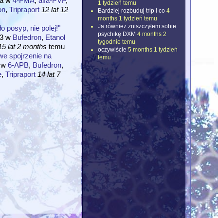
a
w
4-FMA
,
alfa-PVP
,
1 tydzień temu
on
,
Tripraport
12 lat 12
Bardziej rozbuduj trip i co
4
months 1 tydzień temu
Ja również zniszczyłem sobie
o posyp, nie polej!"
psychikę DXM
4 months 2
3
w
Bufedron
,
Etanol
tygodnie temu
15 lat 2 months
temu
oczywiście
5 months 1 tydzień
we spojrzenie na
temu
w
6-APB
,
Bufedron
,
e
,
Tripraport
14 lat 7