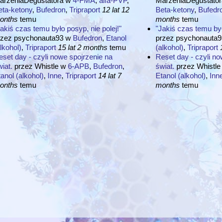
arzeniaDegustatora
w
4-FMA
,
alfa-PVP
,
MarzeniaDegustator
eta-ketony
,
Bufedron
,
Tripraport
12 lat 12
Beta-ketony
,
Bufedr
onths
temu
months
temu
akiś czas temu było posyp, nie polej!"
"Jakiś czas temu był
rzez
psychonauta93
w
Bufedron
,
Etanol
przez
psychonauta9
lkohol)
,
Tripraport
15 lat 2 months
temu
(alkohol)
,
Tripraport
set day - czyli nowe spojrzenie na
Reset day - czyli no
iat.
przez
Whistle
w
6-APB
,
Bufedron
,
świat.
przez
Whistle
anol (alkohol)
,
Inne
,
Tripraport
14 lat 7
Etanol (alkohol)
,
Inn
onths
temu
months
temu