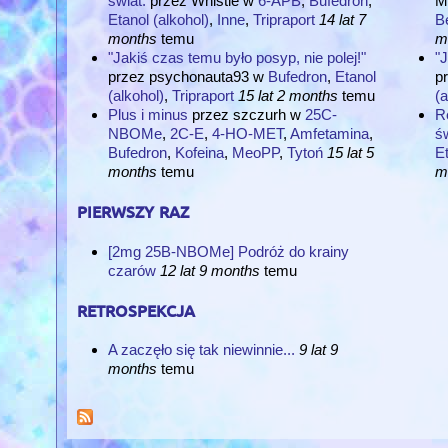
świat.
przez
Whistle
w
6-APB
,
Bufedron
,
M
Etanol (alkohol)
,
Inne
,
Tripraport
14 lat 7
B
months
temu
m
"Jakiś czas temu było posyp, nie polej!"
"J
przez
psychonauta93
w
Bufedron
,
Etanol
p
(alkohol)
,
Tripraport
15 lat 2 months
temu
(a
Plus i minus
przez
szczurh
w
25C-
Re
NBOMe
,
2C-E
,
4-HO-MET
,
Amfetamina
,
św
Bufedron
,
Kofeina
,
MeoPP
,
Tytoń
15 lat 5
Et
months
temu
m
pierwszy raz
[2mg 25B-NBOMe] Podróż do krainy
czarów
12 lat 9 months
temu
retrospekcja
A zaczęło się tak niewinnie...
9 lat 9
months
temu