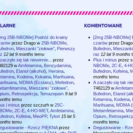
larne
komentowane
2mg 25B-NBOMe] Podróż do krainy
[2mg 25B-NBOMe] P
zarów
przez
Drago
w
25B-NBOMe
,
czarów
przez
Drago
ufedron
,
Mieszanki "ziołowe"
,
Pierwszy
Bufedron
,
Mieszanki
az
12 lat 9 months
temu
raz
12 lat 9 months
t
zaczęło się tak niewinnie...
przez
Plus i minus
przez
s
482129
w
Amfetamina
,
Benzydamina
,
NBOMe
,
2C-E
,
4-H
ufedron
,
Etanol (alkohol)
,
Heroina
,
Bufedron
,
Kofeina
,
M
etamina
,
Kodeina
,
Kokaina
,
Marihuana
,
months
temu
arihuana
,
MDMA (Ecstasy)
,
Mefedron
,
A zaczęło się tak nie
etamfetamina
,
Mieszanki "ziołowe"
,
7482129
w
Amfetam
pium
,
Retrospekcja
,
Temazepam
9 lat 9
Bufedron
,
Etanol (al
onths
temu
Ketamina
,
Kodeina
,
us i minus
przez
szczurh
w
25C-
Marihuana
,
MDMA (E
BOMe
,
2C-E
,
4-HO-MET
,
Amfetamina
,
Metamfetamina
,
Mie
ufedron
,
Kofeina
,
MeoPP
,
Tytoń
15 lat 5
Opium
,
Retrospekcj
onths
temu
months
temu
egustowanie - Rzecz PIĘKNA
przez
Degustowanie - Rz