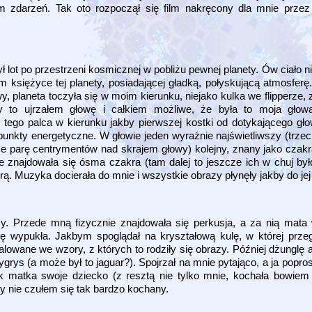
 zdarzeń. Tak oto rozpoczął się film nakręcony dla mnie przez
lot po przestrzeni kosmicznej w pobliżu pewnej planety. Ów ciało n
 księżyce tej planety, posiadającej gładką, połyskującą atmosferę. 
 planeta toczyła się w moim kierunku, niejako kulka we flipperze,
to ujrzałem głowę i całkiem możliwe, że była to moja głowa,
o tego palca w kierunku jakby pierwszej kostki od dotykającego gł
nkty energetyczne. W głowie jeden wyraźnie najświetliwszy (trzec
że parę centrymentów nad skrajem głowy) kolejny, znany jako czak
ie znajdowała się ósma czakra (tam dalej to jeszcze ich w chuj był
 Muzyka docierała do mnie i wszystkie obrazy płynęły jakby do jej
 Przede mną fizycznie znajdowała się perkusja, a za nią mata 
ę wypukła. Jakbym spoglądał na kryształową kulę, w której przeg
alowane we wzory, z których to rodziły się obrazy. Później dżunglę
tygrys (a może był to jaguar?). Spojrzał na mnie pytająco, a ja popr
k matka swoje dziecko (z resztą nie tylko mnie, kochała bowiem k
 nie czułem się tak bardzo kochany.