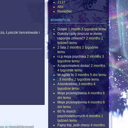
2137
Abli
Rexelder
komentują
Dzięki
1 month 3 tygodnie temu
a, Łysiczki lancetowate i
Dałoby radę jeszcze w moim
raporcie zmienić?
2 months 1
tydzień temu
2 lata
2 months 2 tygodnie
temu
r.i.p moja psychika
2 months 3
tygodnie temu
A zapomiałem dodać
2 months
4 tygodnie temu
W ogóle to
3 months 5 dni temu
.
3 months 2 tygodnie temu
A konkretniej
3 months 4
tygodnie temu
Moje przemyślenia
4 months 6
dni temu
Moje przemyślenia
4 months 6
dni temu
60 % moich
psychodelicznych
4 months 1
tydzień temu
Fajny trip, jeśli chesz
4 months
su w nieeuklidesowej