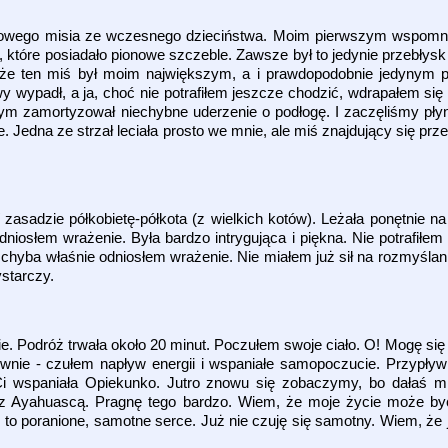
owego misia ze wczesnego dzieciństwa. Moim pierwszym wspomni
 które posiadało pionowe szczeble. Zawsze był to jedynie przebły
 że ten miś był moim największym, a i prawdopodobnie jedynym p
ypadł, a ja, choć nie potrafiłem jeszcze chodzić, wdrapałem się na
ym zamortyzował niechybne uderzenie o podłogę. I zaczęliśmy pły
. Jedna ze strzał leciała prosto we mnie, ale miś znajdujący się prz
sadzie półkobietę-półkota (z wielkich kotów). Leżała ponętnie na
dniosłem wrażenie. Była bardzo intrygująca i piękna. Nie potrafiłem
chyba właśnie odniosłem wrażenie. Nie miałem już sił na rozmyślani
ystarczy.
Podróż trwała około 20 minut. Poczułem swoje ciało. O! Mogę się
wnie - czułem napływ energii i wspaniałe samopoczucie. Przypływ s
 wspaniała Opiekunko. Jutro znowu się zobaczymy, bo dałaś mi 
z Ayahuascą. Pragnę tego bardzo. Wiem, że moje życie może być
w to poranione, samotne serce. Już nie czuję się samotny. Wiem, że 