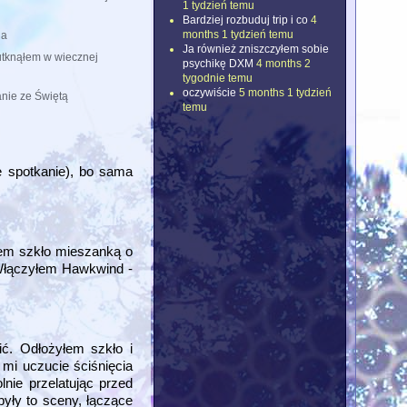
1 tydzień temu
Bardziej rozbuduj trip i co
4
months 1 tydzień temu
ia
Ja również zniszczyłem sobie
tknąłem w wiecznej
psychikę DXM
4 months 2
tygodnie temu
oczywiście
5 months 1 tydzień
nie ze Świętą
temu
e spotkanie), bo sama
łem szkło mieszanką o
. Włączyłem Hawkwind -
ć. Odłożyłem szkło i
 mi uczucie ściśnięcia
nie przelatując przed
były to sceny, łączące