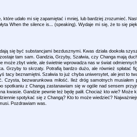
 które udało mi się zapamiętać i mniej, lub bardziej zrozumieć. N
yta When the silence is... (speaking). Wydaje mi się, że to się pię
ją się być substancjami bezdusznymi. Kwas działa dookoła szys
k zostaje tam sam. Gandzia, Grzyby, Szałwia, czy Changa mają duch
Nie może zbyt wiele, ale świetnie wprowadza nas w świat odmiennyc
a. Grzyby to skrzaty. Potrafią bardzo dużo, ale również spłatać fi
yś tacy beznamiętni. Szałwia to już chyba uniwersytet, ale jest to t
ść. Czysta, bezwarunkowa miłość. Ileż dróg samotnych musiałem p
po spotkaniu z Changą zastanawiam się w ogóle nad sensem przyj
ę na kwasie. Gandzie pewnie też będę palił. Chociaż kto wie? Może 
dziennie spotykać się z Changą? Kto to może wiedzieć? Najważniej
ć musi. Pozdrawiam was.