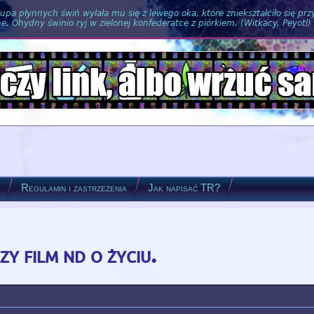
pa płynnych świń wylała mu się z lewego oka, które zniekształciło się pr
. Ohydny świnio ryj w zielonej konfederatce z piórkiem. (Witkacy, Peyotl)
?
Regulamin i zastrzeżenia
Jak napisać TR?
y film nd o życiu.