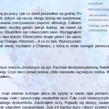
przestrzeni
Mroczna energ
ę po pracy i jak co dzień poszedłem na gralnię. Po
Jak ponownie u
, żebym się raczej nikogo dzisiaj nie spodziewał,
teraźniejszości.
owania rzeczywistości poprzez afirmację. Całkiem
Changa: spotka
iałem resztkę gandzi (jakąś dupkę), ale nawet za
Uzdrowicielką
nkę. Obudziłem się i otworzyłem piwo. Wyciągnąłem
m dwa buszki. Otworzyłem drugie piwko i po upiciu
a się Changa. Hmmmm... A co mi tam. Wykorzystam
ak wtedy myślałem o Chandze, z którą to miało nastąpić pierwsz
m kolorze, zmielonym na pył. Pachniał dimetylotryptaminą. Nabi
gi. Czyli nieco ponad połowę zbitki stanowiła zacniejsza roślina
liłem...
je właśnie ściśnięte płuca nie byłyby w stanie nijak pomieści
suwając ciało i opuszczając swobodnie ręce. Cały czas towarzyszyło
dnego dyskomfortu. Zamknąłem oczy. Pojawiły się obrazy, swawol
ie zdążyłem zarejestrować, było ich bardzo dużo i dosyć szybkie 