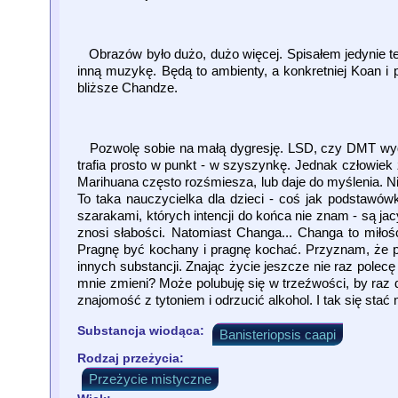
Obrazów było dużo, dużo więcej. Spisałem jedynie te,
inną muzykę. Będą to ambienty, a konkretniej Koan i pł
bliższe Chandze.
Pozwolę sobie na małą dygresję. LSD, czy DMT wyda
trafia prosto w punkt - w szyszynkę. Jednak człowie
Marihuana często rozśmiesza, lub daje do myślenia. 
To taka nauczycielka dla dzieci - coś jak podstawówk
szarakami, których intencji do końca nie znam - są jac
znosi słabości. Natomiast Changa... Changa to miło
Pragnę być kochany i pragnę kochać. Przyznam, że 
innych substancji. Znając życie jeszcze nie raz polec
mnie zmieni? Może polubuję się w trzeźwości, by raz 
znajomość z tytoniem i odrzucić alkohol. I tak się sta
Substancja wiodąca:
Banisteriopsis caapi
Rodzaj przeżycia:
Przeżycie mistyczne