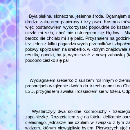
Była piękna, słoneczna, jesienna środa. Ogarnąłem si
drodze zakupiłem papierosy i trzy piwa. Kosmos mówił
więc postanowiłem wykorzystać popołudnie do kształt
nieźle mi szło, choć nie ustrzegłem się błędów... M
bardzo nie chciało mi się palić. Przysnąłem na godzi
też jeden z kilku pogandziowych przepałków i złapałe
połowy spojrzałem na sreberko, w którym znajdował
resztkę gandzi, by ją wymieszać z nową zabawką (t
podobno ciężko się pali.
Wyciągnąłem sreberko z suszem roślinnym o ziemisty
proporcjach względnie dwóch do trzech gandzi do Chan
LSD, przygasiłem światła i rozsiadłem się w fotelu. Odpa
Wystarczyły dwa solidne kocmołuchy - trzeciego mo
zapalniczkę. Rozgościłem się na fotelu, delikatnie o
cielesnego, jednakże nie czułem w związku z tym ża
widzem, którym niewątpliwie byłem. Pierwszych ujęć n