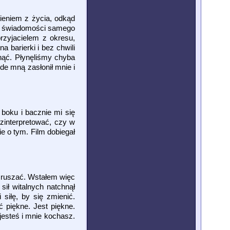
eniem z życia, odkąd
sk świadomości samego
rzyjacielem z okresu,
 barierki i bez chwili
nąć. Płynęliśmy chyba
ede mną zasłonił mnie i
 boku i bacznie mi się
 zinterpretować, czy w
e o tym. Film dobiegał
 ruszać. Wstałem więc
ił witalnych natchnął
siłę, by się zmienić.
 piękne. Jest piękne.
jesteś i mnie kochasz.