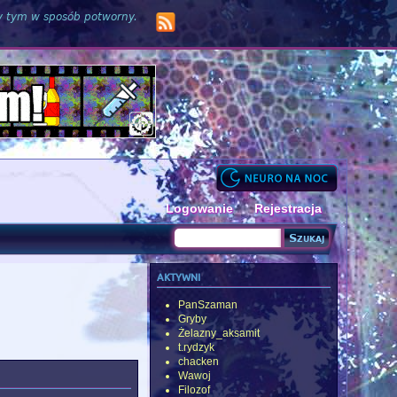
zy tym w sposób potworny.
Logowanie
Rejestracja
Szukaj
Formularz wyszukiwania
aktywni
PanSzaman
Gryby
Żelazny_aksamit
t.rydzyk
chacken
Wawoj
Filozof