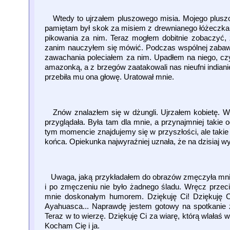
Wtedy to ujrzałem pluszowego misia. Mojego plusz
pamiętam był skok za misiem z drewnianego łóżeczka,
pikowania za nim. Teraz mogłem dobitnie zobaczyć,
zanim nauczyłem się mówić. Podczas wspólnej zabawy w
zawachania poleciałem za nim. Upadłem na niego, cz
amazonką, a z brzegów zaatakowali nas nieufni indianie
przebiła mu ona głowę. Uratował mnie.
Znów znalazłem się w dżungli. Ujrzałem kobietę. W za
przyglądała. Była tam dla mnie, a przynajmniej takie o
tym momencie znajdujemy się w przyszłości, ale takie 
końca. Opiekunka najwyraźniej uznała, że na dzisiaj w
Uwaga, jaką przykładałem do obrazów zmęczyła mnie. 
i po zmęczeniu nie było żadnego śladu. Wręcz przeci
mnie doskonałym humorem. Dziękuję Ci! Dziękuję Ci
Ayahuasca... Naprawdę jestem gotowy na spotkanie 
Teraz w to wierzę. Dziękuję Ci za wiarę, którą wlałaś 
Kocham Cię i ja.