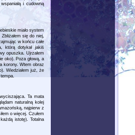
 wspaniałą i cudowną
iebieskie miało system
Zbliżałem się do niej,
 zajmując w końcu całe
 którą dotykał jakiś
owy opuszka. Ujrzałem
ie oko). Poza głową, a
ra korony. Wtem obraz
o). Wiedziałem już, że
 tempa.
wyciszająca. Ta mata
lądam naturalną kolej
 amazońską, najpierw z
osiłem o więcej. Czułem
ażdą istotę). Totalna