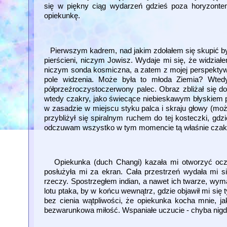
się w piękny ciąg wydarzeń gdzieś poza horyzontem
opiekunkę.
Pierwszym kadrem, nad jakim zdołałem się skupić był 
pierścieni, niczym Jowisz. Wydaje mi się, że widziałem
niczym sonda kosmiczna, a zatem z mojej perspektywy,
pole widzenia. Może była to młoda Ziemia? Wtedy 
półprzeźroczystoczerwony palec. Obraz zbliżał się d
wtedy czakry, jako świecące niebieskawym błyskiem pu
w zasadzie w miejscu styku palca i skraju głowy (mo
przybliżył się spiralnym ruchem do tej kosteczki, gdz
odczuwam wszystko w tym momencie tą właśnie czakrą.
Opiekunka (duch Changi) kazała mi otworzyć oczy.
posłużyła mi za ekran. Cała przestrzeń wydała mi si
rzeczy. Spostrzegłem indian, a nawet ich twarze, wym
lotu ptaka, by w końcu wewnątrz, gdzie objawił mi się 
bez cienia wątpliwości, że opiekunka kocha mnie, ja
bezwarunkowa miłość. Wspaniałe uczucie - chyba nigdy