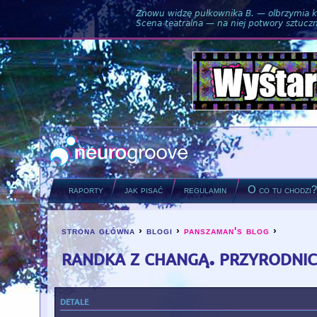
Znowu widzę pułkownika B. — olbrzymia ku
Scena teatralna — na niej potwory sztuczne
raporty
jak pisać
regulamin
O co tu chodzi
strona główna
›
blogi
›
panszaman's blog
›
you are here
randka z changą. przyrodnicz
detale