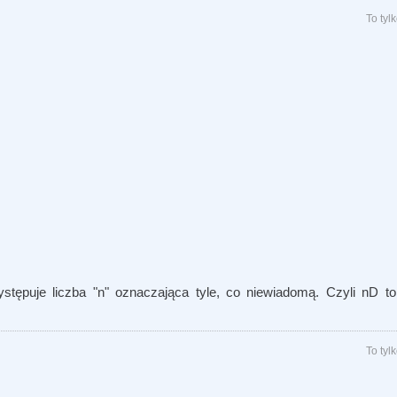
To ty
ępuje liczba "n" oznaczająca tyle, co niewiadomą. Czyli nD to 
To ty