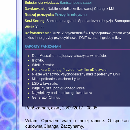
Substancja wiodąca:
Banisteriopsis caapi
Dawkowanie:
Nabite szkiełko zmiksowanej Changi z MJ.
Rodzaj przeżycia:
Przeżycie mistyczne
Set&Setting:
Samotnie na gralni. Spontaniczna decyzja. Samopoc
Wiek:
31 lat
Doświadczenie:
Duże. Z psychedelików i dysocjantów (reszta w t
jakieś inne grzyby psylocybinowe, DMT, czasami grube miksy
raporty panszaman
Don Mescalito - najlepszy tatuażysta w mieście.
Istotyto.
Wielki Kreator.
Randka z Changą. Przyrodniczy film nD o życiu.
Niezłe wariactwo. Psychodeliczny miks z potężnym DMT.
Miłe spotkanie z duchem Łysic.
LSD w krysztale.
Wigilijny szał popigulonego Misia.
Największy bad trip starego kwasiarza.
Generator Chmur.
PanSzaman
, czw., 28/09/2017 - 08:35
Witam. Opowiem wam o mojej randce. O spotkaniu,
cudowną Changą. Zaczynamy.