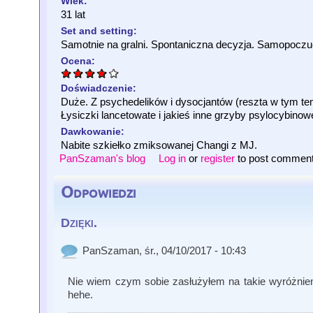
Wiek:
31 lat
Set and setting:
Samotnie na gralni. Spontaniczna decyzja. Samopoczu
Ocena:
Doświadczenie:
Duże. Z psychedelików i dysocjantów (reszta w tym t
Łysiczki lancetowate i jakieś inne grzyby psylocybin
Dawkowanie:
Nabite szkiełko zmiksowanej Changi z MJ.
PanSzaman's blog
Log in
or
register
to post commen
Odpowiedzi
Dzięki.
PanSzaman
, śr., 04/10/2017 - 10:43
Nie wiem czym sobie zasłużyłem na takie wyróżnien
hehe.