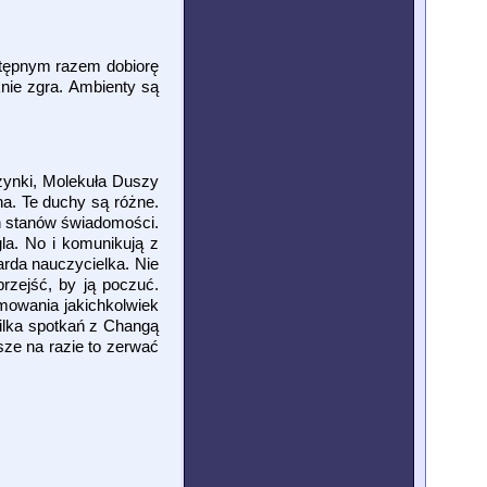
astępnym razem dobiorę
knie zgra. Ambienty są
zynki, Molekuła Duszy
a. Te duchy są różne.
h stanów świadomości.
gla. No i komunikują z
warda nauczycielka. Nie
rzejść, by ją poczuć.
mowania jakichkolwiek
kilka spotkań z Changą
sze na razie to zerwać