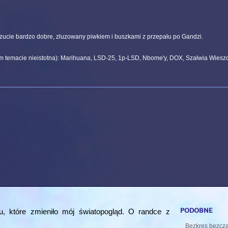
zucie bardzo dobre, zluzowany piwkiem i buszkami z przepału po Gandzi.
ym temacie nieistotna): Marihuana, LSD-25, 1p-LSD, Nbome'y, DOX, Szałwia Wieszcz
podobne
 które zmieniło mój światopogląd. O randce z
Bezkres bezcza