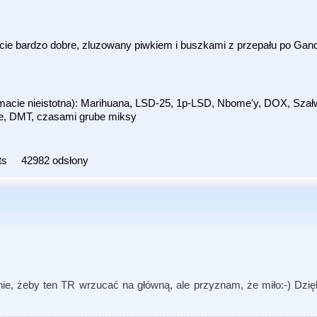
cie bardzo dobre, zluzowany piwkiem i buszkami z przepału po Gand
emacie nieistotna): Marihuana, LSD-25, 1p-LSD, Nbome'y, DOX, Szał
owe, DMT, czasami grube miksy
ts
42982 odsłony
ie, żeby ten TR wrzucać na główną, ale przyznam, że miło:-) Dzię