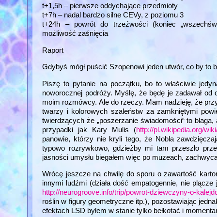
t+1,5h – pierwsze oddychające przedmioty
t+7h – nadal bardzo silne CEVy, z poziomu 3
t+24h – powrót do trzeźwości (koniec „wszechświa
możliwość zaśnięcia
Raport
Gdybyś mógł puścić Szopenowi jeden utwór, co by to b
Piszę to pytanie na początku, bo to właściwie jedy
noworocznej podróży. Myślę, że będę je zadawał od 
moim rozmówcy. Ale do rzeczy. Mam nadzieję, że przy
twarzy i kolorowych szaleństw za zamkniętymi powi
twierdzących że „poszerzanie świadomości“ to blaga
przypadki jak Kary Mulis (
http://pl.wikipedia.org/wi
panowie, którzy nie kryli tego, że Nobla zawdzięcza
typowo rozrywkowo, gdzieżby mi tam przeszło przez
jasności umysłu biegałem więc po muzeach, zachwycałe
Wrócę jeszcze na chwilę do sporu o zawartość karton
innymi ludźmi (działa dość empatogennie, nie plącze 
http://neurogroove.info/trip/powrot-dziewczyny-o-kal
roślin w figury geometryczne itp.), pozostawiając je
efektach LSD byłem w stanie tylko bełkotać i momenta