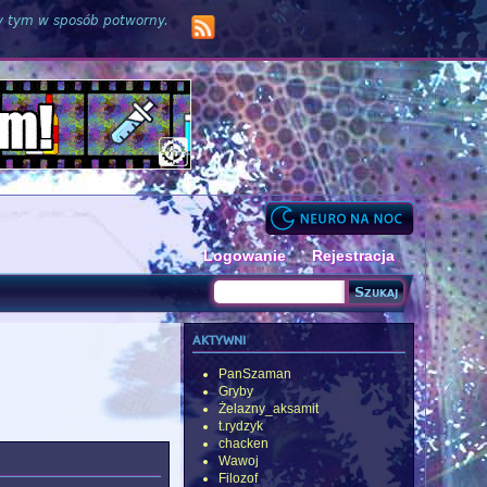
zy tym w sposób potworny.
Logowanie
Rejestracja
Szukaj
Formularz wyszukiwania
aktywni
PanSzaman
Gryby
Żelazny_aksamit
t.rydzyk
chacken
Wawoj
Filozof