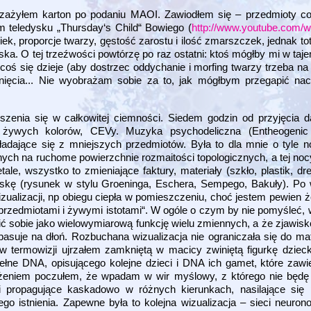
 zażyłem karton po podaniu MAOI. Zawiodłem się – przedmioty c
m teledysku „Thursday‘s Child“ Bowiego (
http://www.youtube.com
ek, proporcje twarzy, gęstość zarostu i ilość zmarszczek, jednak tot
ka. O tej trzeźwości powtórzę po raz ostatni: ktoś mógłby mi w taje
 coś się dzieje (aby dostrzec oddychanie i morfing twarzy trzeba na
ięcia... Nie wyobrażam sobie za to, jak mógłbym przegapić nach
szenia się w całkowitej ciemności. Siedem godzin od przyjęcia 
e żywych kolorów, CEVy. Muzyka psychodeliczna (Entheogenic 
adające się z mniejszych przedmiotów. Była to dla mnie o tyle n
ch na ruchome powierzchnie rozmaitości topologicznych, a tej nocy 
ale, wszystko to zmieniające faktury, materiały (szkło, plastik, dr
skę (rysunek w stylu Groeninga, Eschera, Sempego, Bakuły). Po
zualizacji, np obiegu ciepła w pomieszczeniu, choć jestem pewien ż
y przedmiotami i żywymi istotami“. W ogóle o czym by nie pomyśleć
ć sobie jako wielowymiarową funkcję wielu zmiennych, a że zjawisko
pasuje na dłoń. Rozbuchana wizualizacja nie ograniczała się do m
w termowizji ujrzałem zamkniętą w macicy zwiniętą figurkę dziec
 pełne DNA, opisującego kolejne dzieci i DNA ich gamet, które zaw
rażeniem poczułem, że wpadam w wir myślowy, z którego nie będę
ki propagujące kaskadowo w różnych kierunkach, nasilające się
o istnienia. Zapewne była to kolejna wizualizacja – sieci neuro