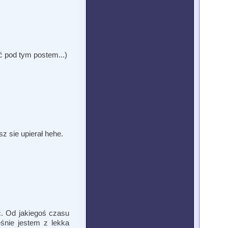
ć pod tym postem...)
z sie upierał hehe.
. Od jakiegoś czasu
śnie jestem z lekka