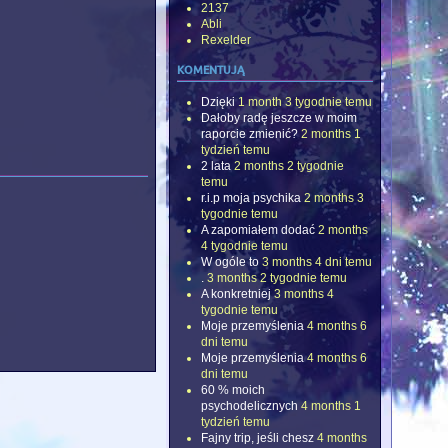
2137
Abli
Rexelder
komentują
Dzięki
1 month 3 tygodnie temu
Dałoby radę jeszcze w moim
raporcie zmienić?
2 months 1
tydzień temu
2 lata
2 months 2 tygodnie
temu
r.i.p moja psychika
2 months 3
tygodnie temu
A zapomiałem dodać
2 months
4 tygodnie temu
W ogóle to
3 months 4 dni temu
.
3 months 2 tygodnie temu
A konkretniej
3 months 4
tygodnie temu
Moje przemyślenia
4 months 6
dni temu
Moje przemyślenia
4 months 6
dni temu
60 % moich
psychodelicznych
4 months 1
tydzień temu
Fajny trip, jeśli chesz
4 months