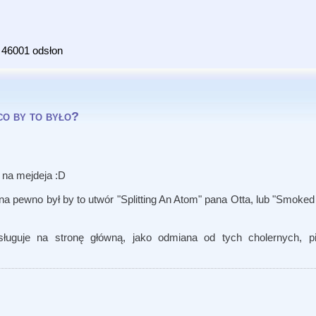
46001 odsłon
co by to było?
ł na mejdeja :D
 na pewno był by to utwór "Splitting An Atom" pana Otta, lub "Smok
guje na stronę główną, jako odmiana od tych cholernych, pie