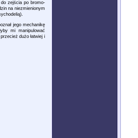
k do zejścia po bromo-
godzin na niezmienionym
sychodelią).
poznał jego mechanikę
iłyby mi manipulować
przecież dużo łatwiej i