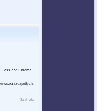
ed Glass and Chrome".
rwszorazozjadłych,
Salvinoria