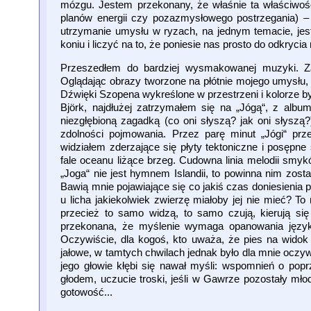
mózgu. Jestem przekonany, że właśnie ta właściwość
planów energii czy pozazmysłowego postrzegania) –
utrzymanie umysłu w ryzach, na jednym temacie, jes
koniu i liczyć na to, że poniesie nas prosto do odkryci
Przeszedłem do bardziej wysmakowanej muzyki. Zac
Oglądając obrazy tworzone na płótnie mojego umysłu, 
Dźwięki Szopena wykreślone w przestrzeni i kolorze był
Björk, najdłużej zatrzymałem się na „Jógą“, z albu
niezgłębioną zagadką (co oni słyszą? jak oni słyszą
zdolności pojmowania. Przez parę minut „Jógi“ prz
widziałem zderzające się płyty tektoniczne i posępn
fale oceanu liżące brzeg. Cudowna linia melodii smyk
„Joga“ nie jest hymnem Islandii, to powinna nim zost
Bawią mnie pojawiające się co jakiś czas doniesieni
u licha jakiekolwiek zwierzę miałoby jej nie mieć? To 
przecież to samo widzą, to samo czują, kierują się 
przekonana, że myślenie wymaga opanowania języka
Oczywiście, dla kogoś, kto uważa, że pies na wi
jałowe, w tamtych chwilach jednak było dla mnie oczyw
jego głowie kłębi się nawał myśli: wspomnień o pop
głodem, uczucie troski, jeśli w Gawrze pozostały mł
gotowość...