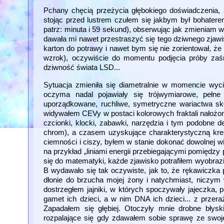
Pchany chęcią przeżycia głębokiego doświadczenia,
stojąc przed lustrem czułem się jakbym był bohatere
patrz: minuta i 59 sekund), obserwując jak zmieniam wi
dawała mi nawet przestraszyć się tego dziwnego zjawis
karton do potrawy i nawet bym się nie zorientował, że
wzrok), oczywiście do momentu podjęcia próby zaśn
dziwność świata LSD...
Sytuacja zmieniła się diametralnie w momencie wyci
oczyma nadal pojawiały się trójwymiarowe, pełn
uporządkowane, ruchliwe, symetryczne wariactwa skł
widywałem CEVy w postaci kolorowych fraktali nałożony
czcionki, klocki, zabawki, narzędzia i tym podobne det
chrom), a czasem uzyskujące charakterystyczną kre
ciemności i ciszy, byłem w stanie dokonać dowolnej wi
na przykład „liniami energii przebiegającymi pomiędz
się do matematyki, każde zjawisko potrafiłem wyobrazi
B wydawało się tak oczywiste, jak to, że rękawiczka 
dłonie do brzucha mojej żony i natychmiast, niczym 
dostrzegłem jajniki, w których spoczywały jajeczka,
gamet ich dzieci, a w nim DNA ich dzieci... z prze
Zapadałem się głębiej. Otoczyły mnie drobne błys
rozpalające się gdy zdawałem sobie sprawę ze swojeg