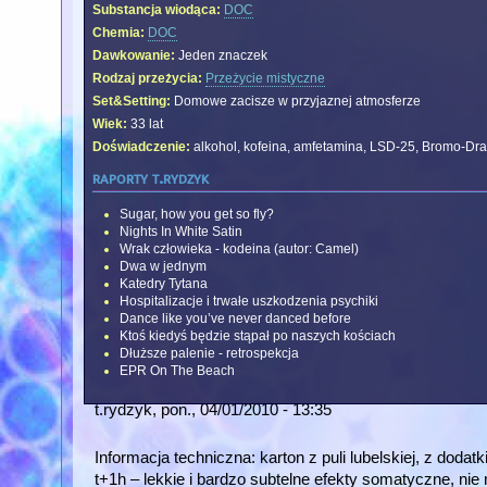
Substancja wiodąca:
DOC
Chemia:
DOC
Dawkowanie:
Jeden znaczek
Rodzaj przeżycia:
Przeżycie mistyczne
Set&Setting:
Domowe zacisze w przyjaznej atmosferze
Wiek:
33 lat
Doświadczenie:
alkohol, kofeina, amfetamina, LSD-25, Bromo-Dr
raporty t.rydzyk
Sugar, how you get so fly?
Nights In White Satin
Wrak człowieka - kodeina (autor: Camel)
Dwa w jednym
Katedry Tytana
Hospitalizacje i trwałe uszkodzenia psychiki
Dance like you’ve never danced before
Ktoś kiedyś będzie stąpał po naszych kościach
Dłuższe palenie - retrospekcja
EPR On The Beach
t.rydzyk
, pon., 04/01/2010 - 13:35
Informacja techniczna: karton z puli lubelskiej, z doda
t+1h – lekkie i bardzo subtelne efekty somatyczne, n