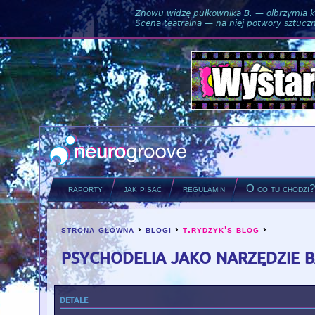
Znowu widzę pułkownika B. — olbrzymia ku
Scena teatralna — na niej potwory sztuczne
raporty
jak pisać
regulamin
O co tu chodzi
strona główna
›
blogi
›
t.rydzyk's blog
›
you are here
psychodelia jako narzędzie 
detale