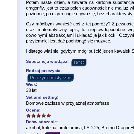
Potem nastał dzień, a zawarta na kartonie substancja
dragonfly, jest to czas pełen cudowności: nie ma już wi
poziomie, po czym nagle urywa się, bez charakterystyc
Czy mógłbym wynieść coś z tej podróży? Z pewnością
oraz matematyczny opis, to nieprawdopodobne wrę
dowolnymi abstrakcjami i układać je jak klocki. Oczywi
przyjemniej jest dać pochłonąć się muzyce.
I dlatego właśnie, gdybym mógł puścić jeden kawałek
Substancja wiodąca:
DOC
Rodzaj przeżycia:
Przeżycie mistyczne
Wiek:
33 lat
Set and setting:
Domowe zacisze w przyjaznej atmosferze
Ocena:
Doświadczenie:
alkohol, kofeina, amfetamina, LSD-25, Bromo-DragonF