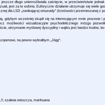
 jeszcze długo uniemożliwiała zaśnięcie, w przeciwieństwie jedna
zuali, jest za to euforia. Euforyczne działanie utrzymuje się wiele 
znej dla LSD „zanikającej sinusoidy“ (trzeźwości przemieszanej z p
, gdybym wcześniej skupił się na interesującym mnie procesie i 
cz możliwości wizualizacyjne psychodelicznego mózgu pozwol
ście, utrzymanie myślowej dyscypliny i wątku jest bardzo trudne, bo 
 Szopenowi, na pewno wybrałbym „Jógę“.
LY, szałwia wieszcza, marihuana