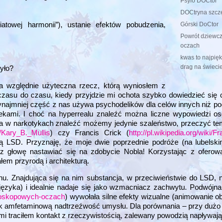
Psylo DOCtor
DOCtryna szczę
towej harmonii”), ustanie efektów pobudzenia,
Górski DoCtor
Powrót dziewc
oczach
kwas to najpięk
drag na świeci
yło?
na względnie użyteczna rzecz, którą wyniosłem z
czasu do czasu, kiedy przyjdzie mi ochota szybko dowiedzieć si
najmniej część z nas używa psychodelików dla celów innych niż po
ekami. I choć na hyperrealu znaleźć można liczne wypowiedzi o
, a w narkotykach znaleźć możemy jedynie szaleństwo, przeczyć t
ki/Kary_B._Mullis
) czy Francis Crick (
http://pl.wikipedia.org/wiki/F
ją LSD. Przyznaję, że moje dwie poprzednie podróże (na lubelski
 głowę nastawiać się na zdobycie Nobla! Korzystając z oferowa
m przyrodą i architekturą.
u. Znajdująca się na nim substancja, w przeciwieństwie do LSD, ni
języka) i idealnie nadaje się jako wzmacniacz zachwytu. Podwójna
ejdoskopowych-oczach
) wywołała silne efekty wizualne (animowanie o
dnak amfetaminową nadtrzeźwość umysłu. Dla porównania – przy duż
mi traciłem kontakt z rzeczywistością, zalewany powodzią napływają