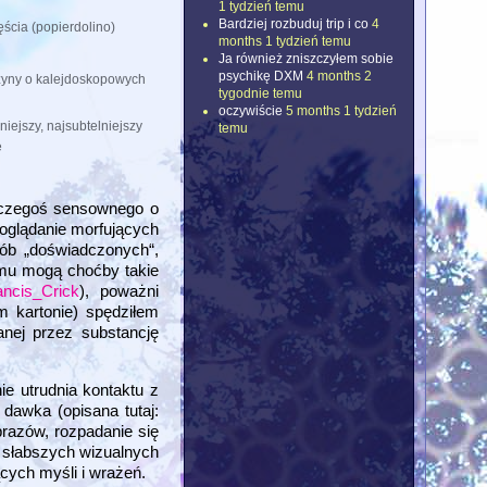
1 tydzień temu
Bardziej rozbuduj trip i co
4
ścia (popierdolino)
months 1 tydzień temu
Ja również zniszczyłem sobie
psychikę DXM
4 months 2
zyny o kalejdoskopowych
tygodnie temu
oczywiście
5 months 1 tydzień
niejszy, najsubtelniejszy
temu
e
ę czegoś sensownego o
oglądanie morfujących
sób „doświadczonych“,
emu mogą choćby takie
rancis_Crick
), poważni
m kartonie) spędziłem
nej przez substancję
e utrudnia kontaktu z
 dawka (opisana tutaj:
brazów, rozpadanie się
o słabszych wizualnych
cych myśli i wrażeń.