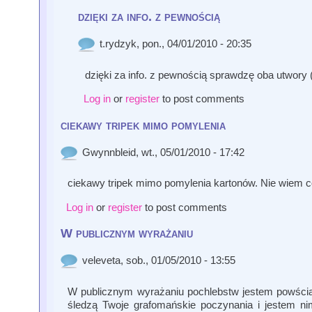
dzięki za info. z pewnością
t.rydzyk
, pon., 04/01/2010 - 20:35
dzięki za info. z pewnością sprawdzę oba utwory 
Log in
or
register
to post comments
ciekawy tripek mimo pomylenia
Gwynnbleid
, wt., 05/01/2010 - 17:42
ciekawy tripek mimo pomylenia kartonów. Nie wiem co t
Log in
or
register
to post comments
W publicznym wyrażaniu
veleveta
, sob., 01/05/2010 - 13:55
W publicznym wyrażaniu pochlebstw jestem powścią
śledzą Twoje grafomańskie poczynania i jestem ni