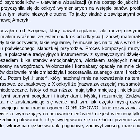
 psychodelików – ułatwianie wizualizacji (a nie dostęp do jakic
 przyczyniła się do odkryć wymienianych na wstępie panów, pro
t w tym stanie niezwykle trudne. To jakby siadać z zawiązanymi
a nowej Ameryki.
ząłem od Szopena, który dawał regularne, ale raczej niesymet
miałem wrażenie, że jestem od krok od odkrycia (i znów!) matemat
y takie oczywiste, takie regularne, że musiał być na to jakiś wzór! 
mu poświęconego islandzkiej przyrodzie. Proces kompozycji muzy
?), a połączenie tradycyjnych instrumentów z syntetycznymi dźwi
eszedłem kilka stanów emocjonalnych, widziałem stojących nier
e sosny na wzgórzach. Wiolonczele i kontrabasy opadały na mnie ci
ów dosłownie mnie zmiażdżyła i pozostawiła zalanego łzami i rozbit
ać... Potem był „Hunter“, który natchnął mnie na rozważania na tem
a prasowe, że „naukowcy z X odkryli że [nazwa zwierzęcia] ma sam
niedorzeczne. Istoty od nas niższe mają tylko mniejszą „intelektual
tymi samymi popędami i instynktami. Myślą i rozumieją. Zadziwia
, nie zastanawiając się wcale nad tym, jak często myślą używ
dok swojego pana macha ogonem ODRUCHOWO, takie rozważania w
iste że wyruszający na polowanie niedźwiedź nie jest wiedziony tylk
rzednich polowaniach, chęć wylegiwania się na słońcu przemiesz
ode, wkurw na ciężkie warunki pogodowe, zachwyt wiosną, marzenie 