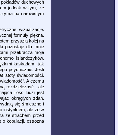
hś pokładów duchowych
blem jednak w tym, że
 oczyma na narowistym
ryczne wizualizacje.
ycznej formuły piękna.
Potem przyszła kolej na
ki pozostaje dla mnie
ękami przekracza moje
uchomo Islandczyków,
ężkimi kaskadami, jak
ego psychicznie. Jeśli
at istoty świadomości.
oświadomość“. A czemu
ną rozdzielczość“, ale
jąca ilość ludzi jest
ając okrągłych zdań.
ydają się śmieszne i
o instynktem, ale że w
ana ze strachem przed
o kopulacji, ostrożna