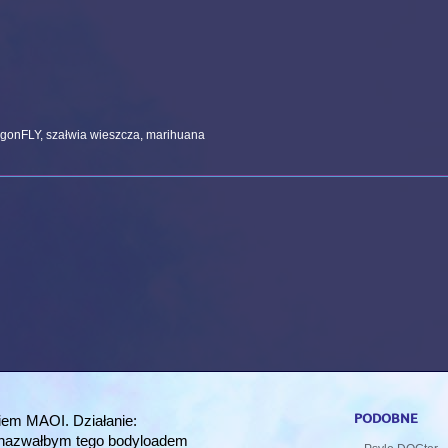
agonFLY, szałwia wieszcza, marihuana
podobne
tkiem MAOI. Działanie:
ie nazwałbym tego bodyloadem