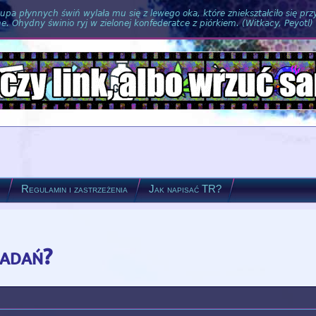
pa płynnych świń wylała mu się z lewego oka, które zniekształciło się pr
. Ohydny świnio ryj w zielonej konfederatce z piórkiem. (Witkacy, Peyotl)
?
Regulamin i zastrzeżenia
Jak napisać TR?
badań?