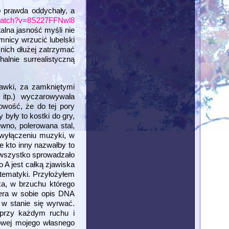
o prawda oddychały, a
/watch?v=8S227FFNwl8
alna jasność myśli nie
mnicy wrzucić lubelski
 nich dłużej zatrzymać
alnie surrealistyczną
dawki, za zamkniętymi
itp.) wyczarowywała
owość, że do tej pory
były to kostki do gry,
ewno, polerowana stal,
 wyłączeniu muzyki, w
e kto inny nazwałby to
, wszystko sprowadzało
 A jest całką zjawiska
atematyki. Przyłożyłem
ka, w brzuchu którego
iera w sobie opis DNA
 w stanie się wyrwać.
 przy każdym ruchu i
nowej mojego własnego