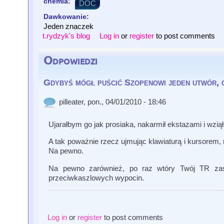
chemia:
DOC
Dawkowanie:
Jeden znaczek
t.rydzyk's blog
Log in
or
register
to post comments
Odpowiedzi
Gdybyś mógł puścić Szopenowi jeden utwór, 
pilleater
, pon., 04/01/2010 - 18:46
Ujarałbym go jak prosiaka, nakarmił ekstazami i wzią
A tak poważnie rzecz ujmując klawiaturą i kursorem,
Na pewno.
Na pewno zarównież, po raz wtóry Twój TR zasłu
przeciwkaszlowych wypocin.
Log in
or
register
to post comments