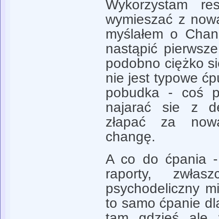
Wykorzystam res
wymieszać z now
myślałem o Chand
nastąpić pierwsz
podobno ciężko się
nie jest typowe ć
pobudka - coś p
najarać sie z dec
złapać za now
changę.
A co do ćpania - 
raporty, zwłas
psychodeliczny mi
to samo ćpanie dl
tam gdzieś ale 