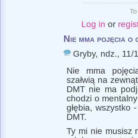
To
Log in
or
regis
Nie mma pojęcia o 
Gryby
, ndz., 11/
Nie mma pojęci
szałwią na zewnątr
DMT nie ma podja
chodzi o mentalny
głębia, wszystko -
DMT.
Ty mi nie musisz 