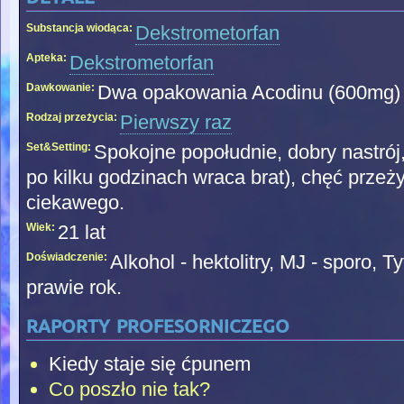
Substancja wiodąca:
Dekstrometorfan
Apteka:
Dekstrometorfan
Dawkowanie:
Dwa opakowania Acodinu (600mg)
Rodzaj przeżycia:
Pierwszy raz
Set&Setting:
Spokojne popołudnie, dobry nastró
po kilku godzinach wraca brat), chęć przeż
ciekawego.
Wiek:
21 lat
Doświadczenie:
Alkohol - hektolitry, MJ - sporo, 
prawie rok.
raporty profesorniczego
Kiedy staje się ćpunem
Co poszło nie tak?