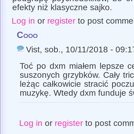
efekty niż klasyczne sajko.
Log in
or
register
to post comme
Cooo
Vist
, sob., 10/11/2018 - 09:1
Toć po dxm miałem lepsze c
suszonych grzybków. Cały tri
leżąc całkowicie stracić poczu
muzykę. Wtedy dxm funduje św
Log in
or
register
to post com