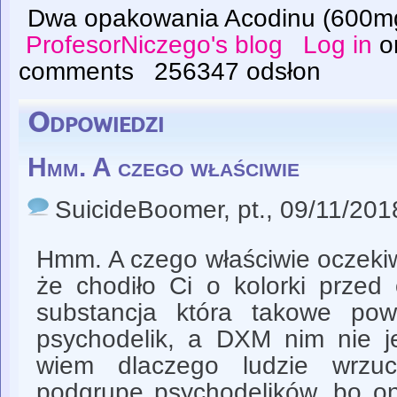
Dwa opakowania Acodinu (600m
ProfesorNiczego's blog
Log in
o
comments
256347 odsłon
Odpowiedzi
Hmm. A czego właściwie
SuicideBoomer
, pt., 09/11/201
Hmm. A czego właściwie oczeki
że chodiło Ci o kolorki przed 
substancja która takowe pow
psychodelik, a DXM nim nie je
wiem dlaczego ludzie wrzuc
podgrupę psychodelików, bo on