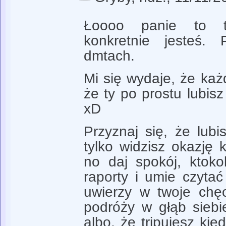
Łoooo panie to t
konkretnie jesteś.
dmtach.
Mi się wydaje, że każ
że ty po prostu lubisz
xD
Przyznaj się, że lubi
tylko widzisz okazję 
no daj spokój, ktoko
raporty i umie czyta
uwierzy w twoje chęc
podróży w głąb sieb
albo, że tripujesz ki