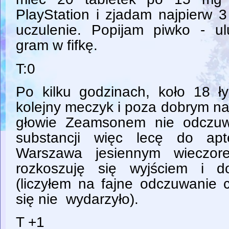
PlayStation i zjadam najpierw 
uczulenie. Popijam piwko - u
gram w fifkę.
T:0
Po kilku godzinach, koło 18 
kolejny meczyk i poza dobrym na
głowie Zeamsonem nie odczu
substancji więc lecę do ap
Warszawa jesiennym wieczor
rozkoszuję się wyjściem i d
(liczyłem na fajne odczuwanie 
się nie wydarzyło).
T +1