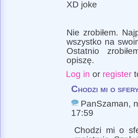
XD joke
Nie zrobiłem. Naj
wszystko na swoim
Ostatnio zrobiłe
opiszę.
Log in
or
register
t
Chodzi mi o sfer
PanSzaman
, 
17:59
Chodzi mi o sf