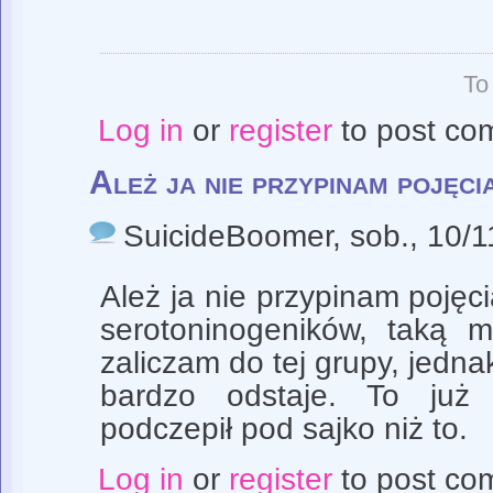
To
Log in
or
register
to post co
Ależ ja nie przypinam pojęci
SuicideBoomer
, sob., 10/
Ależ ja nie przypinam pojęci
serotoninogeników, taką m
zaliczam do tej grupy, jedna
bardzo odstaje. To ju
podczepił pod sajko niż to.
Log in
or
register
to post co