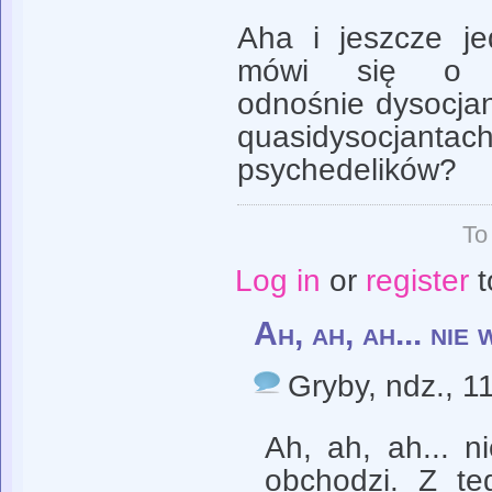
Aha i jeszcze j
mówi się o qu
odnośnie dysocjan
quasidysocjan
psychedelików?
To
Log in
or
register
t
Ah, ah, ah... nie 
Gryby
, ndz., 1
Ah, ah, ah... n
obchodzi. Z te