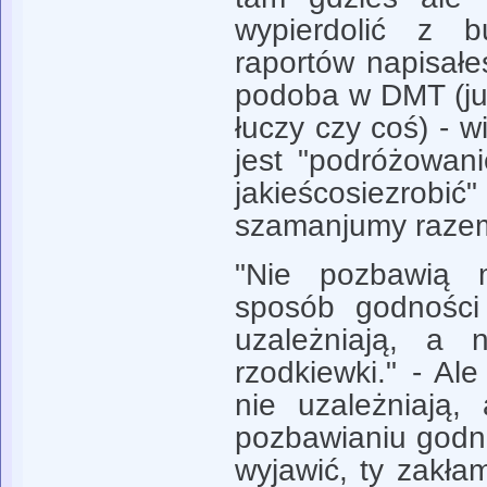
wypierdolić z 
raportów napisałeś
podoba w DMT (ju
łuczy czy coś) - wi
jest "podróżowan
jakieścosiezro
szamanjumy razem
"Nie pozbawią
sposób godności
uzależniają, a
rzodkiewki." - Ale
nie uzależniają,
pozbawianiu godn
wyjawić, ty zakła