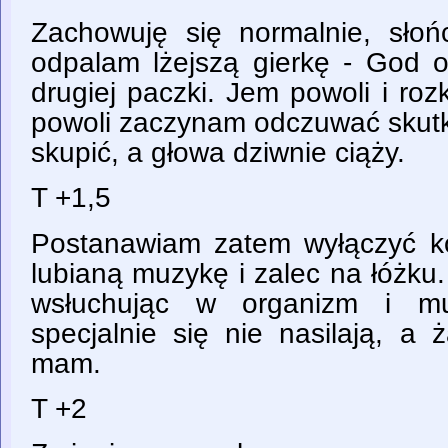
Zachowuję się normalnie, słoń
odpalam lżejszą gierkę - God 
drugiej paczki. Jem powoli i roz
powoli zaczynam odczuwać skutki 
skupić, a głowa dziwnie ciąży.
T +1,5
Postanawiam zatem wyłączyć ko
lubianą muzykę i zalec na łóżku
wsłuchując w organizm i mu
specjalnie się nie nasilają, a 
mam.
T +2