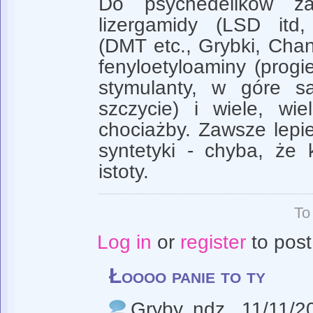
Do psychedelików za
lizergamidy (LSD itd,
(DMT etc., Grybki, Chang
fenyloetyloaminy (prog
stymulanty, w góre s
szczycie) i wiele, wie
chociażby. Zawsze lepie
syntetyki - chyba, że 
istoty.
To
Log in
or
register
to pos
Łoooo panie to ty
Gryby
, ndz., 11/11/2