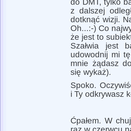
do DMT, tylko ba
z dalszej odleg
dotknąć wizji. 
Oh...:-) Co najw
że jest to subiek
Szałwia jest b
udowodnij mi tę
mnie żądasz do
się wykaż).
Spoko. Oczywiś
i Ty odkrywasz 
Ćpałem. W chuj
raz w czerwcu n