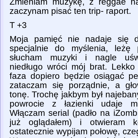
Zmieniam muzykę, z reggae na 
zaczynam pisać ten trip- raport.
T +3
Moja pamięć nie nadaje się d
specjalnie do myślenia, leżę
słucham muzyki i nagle uśw
niedługo wróci mój brat. Lekko
faza dopiero będzie osiągać pe
zataczam się porządnie, a gł
tonę. Trochę jakbym był najeban
powrocie z łazienki udaje m
Włączam serial (padło na iZombi
już oglądałem) i otwieram k
ostatecznie wypijam połowę, cze