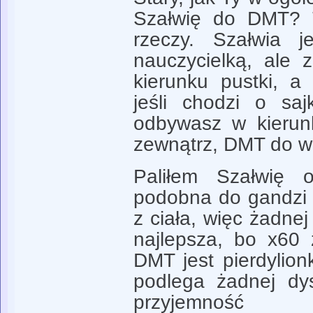
Szałwię do DMT? T
rzeczy. Szałwia 
nauczycielką, ale
kierunku pustki, a
jeśli chodzi o sa
odbywasz w kierun
zewnątrz, DMT do w
Paliłem Szałwię
podobna do gandzi 
z ciała, więc żadnej
najlepsza, bo x60 
DMT jest pierdylion
podlega żadnej dys
przyjemność 