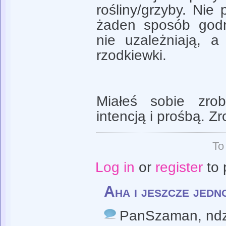
rośliny/grzyby. Ni
żaden sposób godn
nie uzależniają, 
rzodkiewki.
Miałeś sobie zro
intencją i prośbą. Zr
To
Log in
or
register
to 
Aha i jeszcze jedn
PanSzaman
, nd