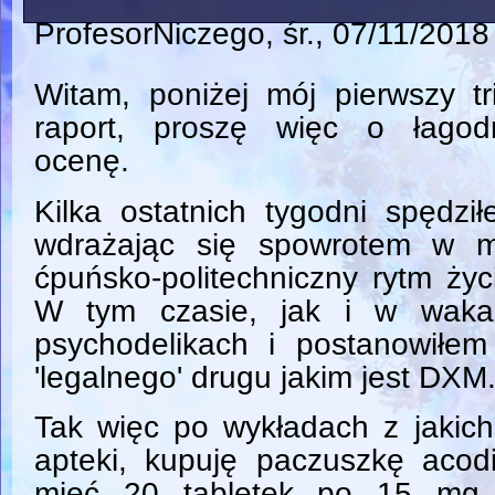
ProfesorNiczego
, śr., 07/11/2018
Witam, poniżej mój pierwszy tr
raport, proszę więc o łagod
ocenę.
Kilka ostatnich tygodni spędzi
wdrażając się spowrotem w m
ćpuńsko-politechniczny rytm życ
W tym czasie, jak i w waka
psychodelikach i postanowiłe
'legalnego' drugu jakim jest DXM
Tak więc po wykładach z jakich
apteki, kupuję paczuszkę acodi
mieć 20 tabletek po 15 mg 