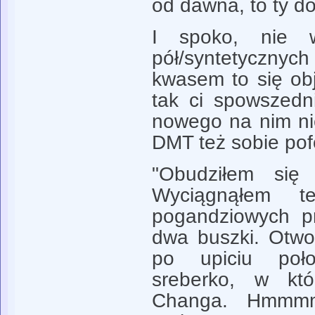
od dawna, to ty d
I spoko, nie w
pół/syntetyczny
kwasem to się ob
tak ci spowszedn
nowego na nim nie
DMT też sobie pof
"Obudziłem się 
Wyciągnąłem t
pogandziowych p
dwa buszki. Otwo
po upiciu poł
sreberko, w któ
Changa. Hmmmm