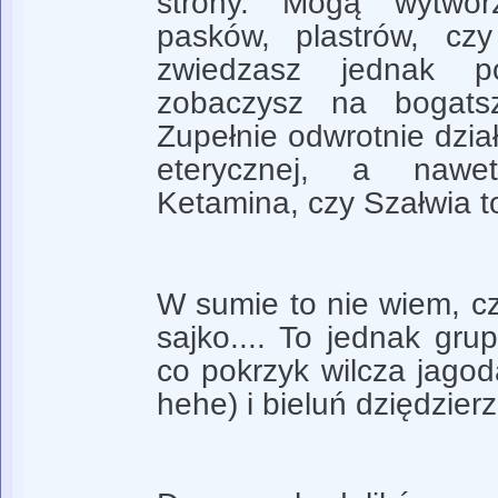
strony. Mogą wytwor
pasków, plastrów, cz
zwiedzasz jednak p
zobaczysz na bogatsz
Zupełnie odwrotnie dział
eterycznej, a nawe
Ketamina, czy Szałwia t
W sumie to nie wiem, c
sajko.... To jednak gru
co pokrzyk wilcza jagod
hehe) i bieluń dziędzier