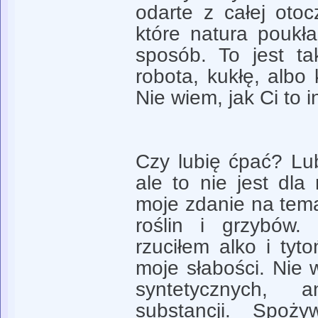
odarte z całej otoc
które natura poukł
sposób. To jest ta
robota, kukłę, albo 
Nie wiem, jak Ci to i
Czy lubię ćpać? Lu
ale to nie jest dl
moje zdanie na tema
roślin i grzybów
rzuciłem alko i tyt
moje słabości. Ni
syntetycznych, a
substancji. Spoż