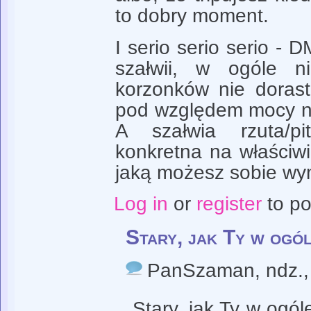
to dobry moment.
I serio serio serio - 
szałwii, w ogóle n
korzonków nie doras
pod względem mocy na
A szałwia rzuta/pi
konkretna na właściwi
jaką możesz sobie wym
Log in
or
register
to p
Stary, jak Ty w ogó
PanSzaman
, ndz.
Stary, jak Ty w og