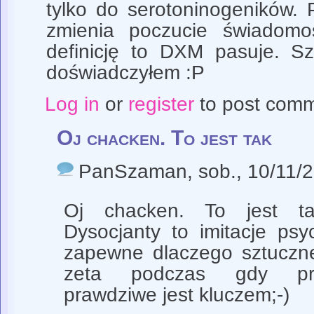
tylko do serotoninogeników. 
zmienia poczucie świadomo
definicję to DXM pasuje. S
doświadczyłem :P
Log in
or
register
to post com
Oj chacken. To jest tak
PanSzaman
, sob., 10/11/
Oj chacken. To jest tak
Dysocjanty to imitacje psy
zapewne dlaczego sztuczn
zeta podczas gdy praw
prawdziwe jest kluczem;-)