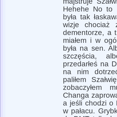
majstruje Szał
Hehehe No to d
była tak łaska
wizje chociaż 
dementorze, a t
miałem i w ogól
była na sen. Al
szczęścia, a
przedarłeś na 
na nim dotrze
paliłem Szałwi
zobaczyłem mu
Changa zaprowa
a jeśli chodzi o 
w pałacu. Gryb