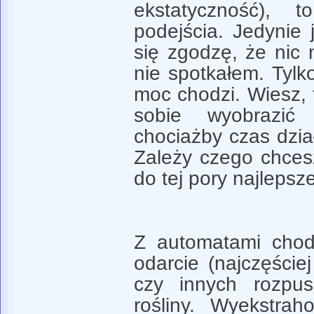
ekstatyczność),
podejścia. Jedynie 
się zgodzę, że nic 
nie spotkałem. Tylk
moc chodzi. Wiesz,
sobie wyobrazić
chociażby czas dział
Zależy czego chcesz
do tej pory najlepsz
Z automatami chodz
odarcie (najczęści
czy innych rozpus
rośliny. Wyekstra