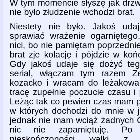
W tym momencie słyszę jak drzwi s
nie było złudzenie wchodzi brat.
Niestety nie było. Jakoś uda
sprawiać wrażenie ogarniętego
nici, bo nie pamiętam poprzedn
brat zje kolację i pójdzie w ko
Gdy jakoś udaje się dożyć t
serial, włączam tym razem Z
kozacko i wracam do leżakow
tracę zupełnie poczucie czasu i
Leżąc tak co pewien czas mam p
w których dochodzi do mnie w j
jednak nie mam wciąż żadnych C
nic nie zapamiętuję. Po
nieskończoności walki z