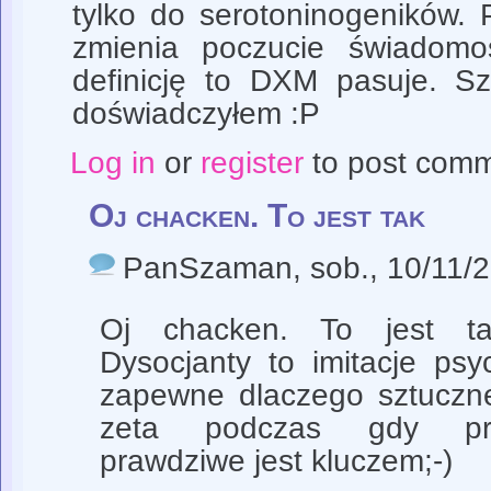
tylko do serotoninogeników. 
zmienia poczucie świadomo
definicję to DXM pasuje. S
doświadczyłem :P
Log in
or
register
to post com
Oj chacken. To jest tak
PanSzaman
, sob., 10/11/
Oj chacken. To jest tak
Dysocjanty to imitacje psy
zapewne dlaczego sztuczn
zeta podczas gdy praw
prawdziwe jest kluczem;-)