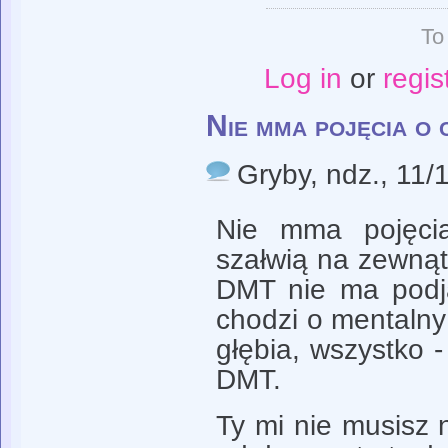
To
Log in
or
regis
Nie mma pojęcia o 
Gryby
, ndz., 11/
Nie mma pojęci
szałwią na zewnątr
DMT nie ma podja
chodzi o mentalny
głębia, wszystko -
DMT.
Ty mi nie musisz 