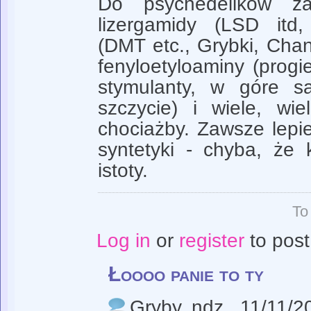
Do psychedelików za
lizergamidy (LSD itd,
(DMT etc., Grybki, Chang
fenyloetyloaminy (prog
stymulanty, w góre s
szczycie) i wiele, wie
chociażby. Zawsze lepie
syntetyki - chyba, że 
istoty.
To
Log in
or
register
to pos
Łoooo panie to ty
Gryby
, ndz., 11/11/2