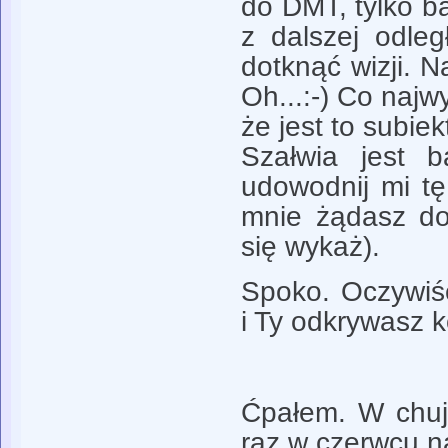
do DMT, tylko ba
z dalszej odleg
dotknąć wizji. 
Oh...:-) Co najw
że jest to subiek
Szałwia jest b
udowodnij mi tę
mnie żądasz do
się wykaż).
Spoko. Oczywiś
i Ty odkrywasz 
Ćpałem. W chuj
raz w czerwcu n