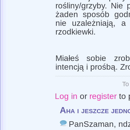
rośliny/grzyby. Ni
żaden sposób godn
nie uzależniają, 
rzodkiewki.
Miałeś sobie zro
intencją i prośbą. Zr
To
Log in
or
register
to 
Aha i jeszcze jedn
PanSzaman
, nd