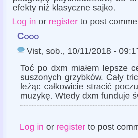
efekty niż klasyczne sajko.
Log in
or
register
to post comme
Cooo
Vist
, sob., 10/11/2018 - 09:1
Toć po dxm miałem lepsze c
suszonych grzybków. Cały tri
leżąc całkowicie stracić poczu
muzykę. Wtedy dxm funduje św
Log in
or
register
to post com