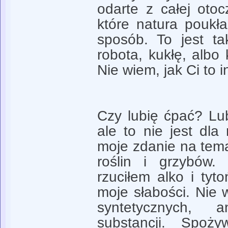
odarte z całej otoc
które natura poukł
sposób. To jest ta
robota, kukłę, albo 
Nie wiem, jak Ci to i
Czy lubię ćpać? Lu
ale to nie jest dl
moje zdanie na tema
roślin i grzybów
rzuciłem alko i tyt
moje słabości. Ni
syntetycznych, a
substancji. Spoż