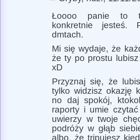
Łoooo panie to t
konkretnie jesteś.
dmtach.
Mi się wydaje, że każ
że ty po prostu lubisz
xD
Przyznaj się, że lubi
tylko widzisz okazję 
no daj spokój, ktoko
raporty i umie czyta
uwierzy w twoje chęc
podróży w głąb sieb
albo, że tripujesz ki