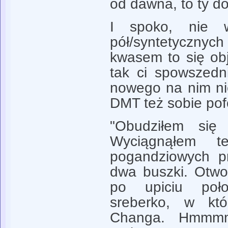
od dawna, to ty d
I spoko, nie w
pół/syntetyczny
kwasem to się ob
tak ci spowszedn
nowego na nim nie
DMT też sobie pof
"Obudziłem się 
Wyciągnąłem t
pogandziowych p
dwa buszki. Otwo
po upiciu poł
sreberko, w któ
Changa. Hmmmm