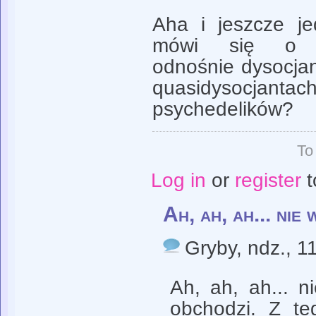
Aha i jeszcze j
mówi się o qu
odnośnie dysocjan
quasidysocjan
psychedelików?
To
Log in
or
register
t
Ah, ah, ah... nie 
Gryby
, ndz., 1
Ah, ah, ah... n
obchodzi. Z te