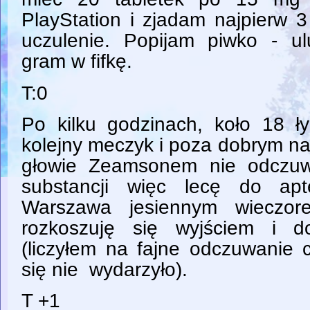
PlayStation i zjadam najpierw 
uczulenie. Popijam piwko - u
gram w fifkę.
T:0
Po kilku godzinach, koło 18 
kolejny meczyk i poza dobrym na
głowie Zeamsonem nie odczu
substancji więc lecę do ap
Warszawa jesiennym wieczor
rozkoszuję się wyjściem i d
(liczyłem na fajne odczuwanie 
się nie wydarzyło).
T +1