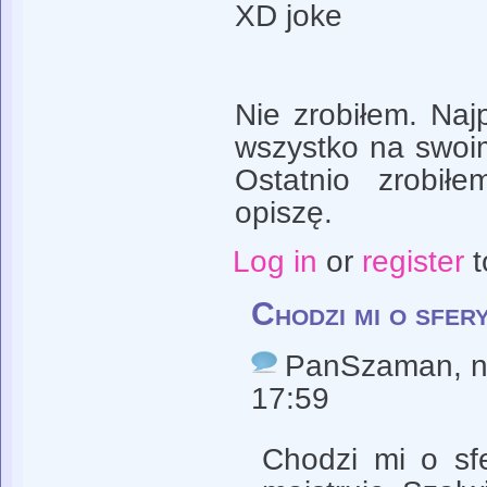
XD joke
Nie zrobiłem. Naj
wszystko na swoim
Ostatnio zrobiłe
opiszę.
Log in
or
register
t
Chodzi mi o sfer
PanSzaman
, 
17:59
Chodzi mi o sf