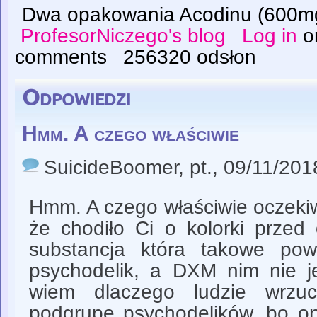
Dwa opakowania Acodinu (600m
ProfesorNiczego's blog
Log in
o
comments
256320 odsłon
Odpowiedzi
Hmm. A czego właściwie
SuicideBoomer
, pt., 09/11/201
Hmm. A czego właściwie oczeki
że chodiło Ci o kolorki przed 
substancja która takowe pow
psychodelik, a DXM nim nie je
wiem dlaczego ludzie wrzuc
podgrupę psychodelików, bo on