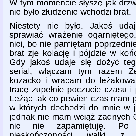
W tym momencie słyszę jak drzwi s
nie było złudzenie wchodzi brat.
Niestety nie było. Jakoś uda
sprawiać wrażenie ogarniętego
nici, bo nie pamiętam poprzedn
brat zje kolację i pójdzie w ko
Gdy jakoś udaje się dożyć t
serial, włączam tym razem Z
kozacko i wracam do leżakow
tracę zupełnie poczucie czasu i
Leżąc tak co pewien czas mam p
w których dochodzi do mnie w j
jednak nie mam wciąż żadnych C
nic nie zapamiętuję. Po
nieskończoności walki z