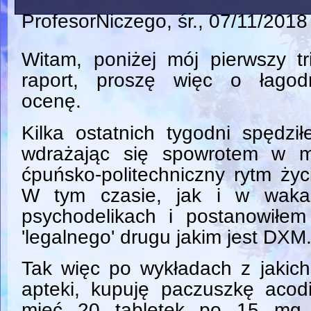
ProfesorNiczego
, śr., 07/11/2018
Witam, poniżej mój pierwszy tr
raport, proszę więc o łagod
ocenę.
Kilka ostatnich tygodni spędzi
wdrażając się spowrotem w m
ćpuńsko-politechniczny rytm życ
W tym czasie, jak i w waka
psychodelikach i postanowiłe
'legalnego' drugu jakim jest DXM
Tak więc po wykładach z jakich
apteki, kupuję paczuszkę acodi
mieć 20 tabletek po 15 mg 