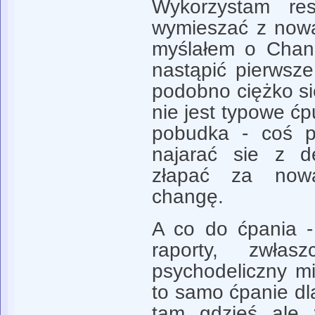
Wykorzystam res
wymieszać z now
myślałem o Chand
nastąpić pierwsz
podobno ciężko się
nie jest typowe ć
pobudka - coś p
najarać sie z dec
złapać za now
changę.
A co do ćpania - 
raporty, zwłas
psychodeliczny mi
to samo ćpanie dl
tam gdzieś ale 