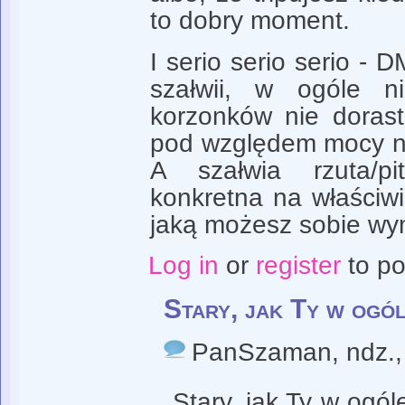
to dobry moment.
I serio serio serio - 
szałwii, w ogóle n
korzonków nie doras
pod względem mocy na
A szałwia rzuta/pi
konkretna na właściwi
jaką możesz sobie wym
Log in
or
register
to p
Stary, jak Ty w ogó
PanSzaman
, ndz.
Stary, jak Ty w og