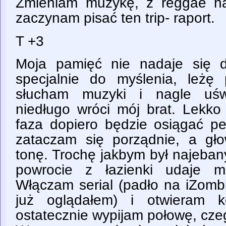
Zmieniam muzykę, z reggae na 
zaczynam pisać ten trip- raport.
T +3
Moja pamięć nie nadaje się d
specjalnie do myślenia, leżę
słucham muzyki i nagle uśw
niedługo wróci mój brat. Lekko
faza dopiero będzie osiągać pe
zataczam się porządnie, a gł
tonę. Trochę jakbym był najeban
powrocie z łazienki udaje m
Włączam serial (padło na iZombi
już oglądałem) i otwieram k
ostatecznie wypijam połowę, cze