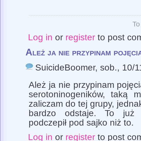
To
Log in
or
register
to post co
Ależ ja nie przypinam pojęci
SuicideBoomer
, sob., 10/
Ależ ja nie przypinam pojęci
serotoninogeników, taką m
zaliczam do tej grupy, jedna
bardzo odstaje. To ju
podczepił pod sajko niż to.
Log in
or
register
to post co