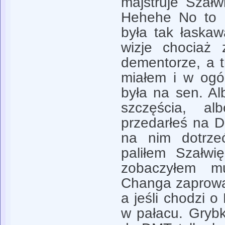
majstruje Szał
Hehehe No to d
była tak łaska
wizje chociaż 
dementorze, a t
miałem i w ogól
była na sen. Al
szczęścia, a
przedarłeś na 
na nim dotrze
paliłem Szałwi
zobaczyłem mu
Changa zaprowa
a jeśli chodzi o 
w pałacu. Gryb