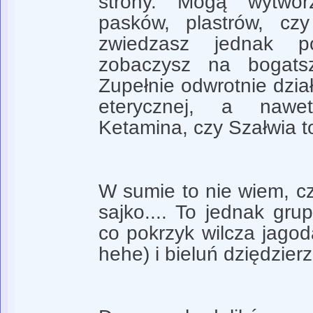
strony. Mogą wytwor
pasków, plastrów, cz
zwiedzasz jednak p
zobaczysz na bogatsz
Zupełnie odwrotnie dział
eterycznej, a nawe
Ketamina, czy Szałwia t
W sumie to nie wiem, c
sajko.... To jednak gru
co pokrzyk wilcza jagod
hehe) i bieluń dziędzier