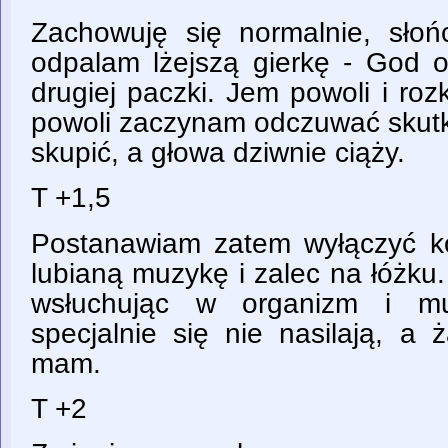
Zachowuję się normalnie, słoń
odpalam lżejszą gierkę - God 
drugiej paczki. Jem powoli i roz
powoli zaczynam odczuwać skutki 
skupić, a głowa dziwnie ciąży.
T +1,5
Postanawiam zatem wyłączyć ko
lubianą muzykę i zalec na łóżku
wsłuchując w organizm i mu
specjalnie się nie nasilają, a 
mam.
T +2