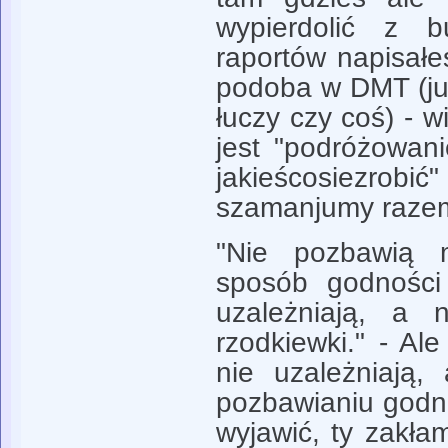
wypierdolić z 
raportów napisałeś
podoba w DMT (ju
łuczy czy coś) - wi
jest "podróżowan
jakieścosiezro
szamanjumy razem
"Nie pozbawią
sposób godności
uzależniają, a
rzodkiewki." - Ale
nie uzależniają,
pozbawianiu godn
wyjawić, ty zakła