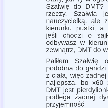
Szałwię do DMT? T
rzeczy. Szałwia 
nauczycielką, ale
kierunku pustki, a
jeśli chodzi o sa
odbywasz w kierun
zewnątrz, DMT do w
Paliłem Szałwię
podobna do gandzi 
z ciała, więc żadnej
najlepsza, bo x60 
DMT jest pierdylion
podlega żadnej dys
przyjemność 