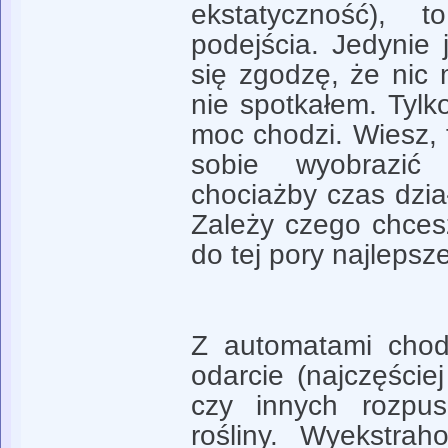
ekstatyczność),
podejścia. Jedynie 
się zgodzę, że nic 
nie spotkałem. Tylk
moc chodzi. Wiesz,
sobie wyobrazić
chociażby czas dział
Zależy czego chcesz
do tej pory najlepsz
Z automatami chodz
odarcie (najczęści
czy innych rozpus
rośliny. Wyekstra