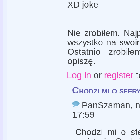
XD joke
Nie zrobiłem. Naj
wszystko na swoim
Ostatnio zrobiłe
opiszę.
Log in
or
register
t
Chodzi mi o sfer
PanSzaman
, 
17:59
Chodzi mi o sf