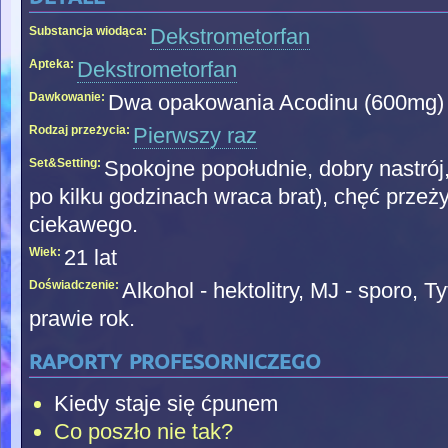
Substancja wiodąca:
Dekstrometorfan
Apteka:
Dekstrometorfan
Dawkowanie:
Dwa opakowania Acodinu (600mg)
Rodzaj przeżycia:
Pierwszy raz
Set&Setting:
Spokojne popołudnie, dobry nastró
po kilku godzinach wraca brat), chęć przeż
ciekawego.
Wiek:
21 lat
Doświadczenie:
Alkohol - hektolitry, MJ - sporo, 
prawie rok.
raporty profesorniczego
Kiedy staje się ćpunem
Co poszło nie tak?