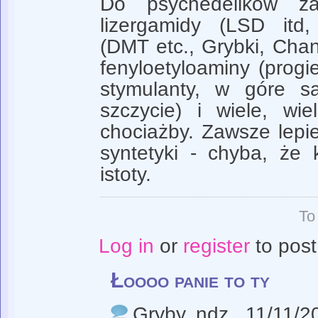
Do psychedelików za
lizergamidy (LSD itd,
(DMT etc., Grybki, Chang
fenyloetyloaminy (prog
stymulanty, w góre s
szczycie) i wiele, wie
chociażby. Zawsze lepie
syntetyki - chyba, że 
istoty.
To
Log in
or
register
to pos
Łoooo panie to ty
Gryby
, ndz., 11/11/2