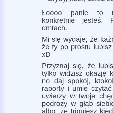
Łoooo panie to t
konkretnie jesteś.
dmtach.
Mi się wydaje, że każ
że ty po prostu lubisz
xD
Przyznaj się, że lubi
tylko widzisz okazję 
no daj spokój, ktoko
raporty i umie czyta
uwierzy w twoje chęc
podróży w głąb sieb
albo, że tripujesz ki