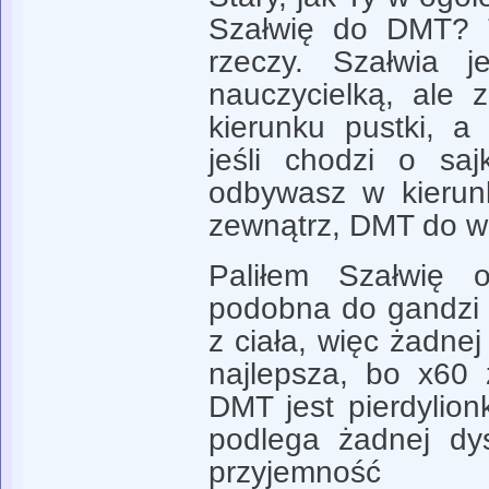
Szałwię do DMT? T
rzeczy. Szałwia 
nauczycielką, ale
kierunku pustki, a
jeśli chodzi o sa
odbywasz w kierun
zewnątrz, DMT do w
Paliłem Szałwię
podobna do gandzi 
z ciała, więc żadnej
najlepsza, bo x60 
DMT jest pierdylion
podlega żadnej dys
przyjemność 