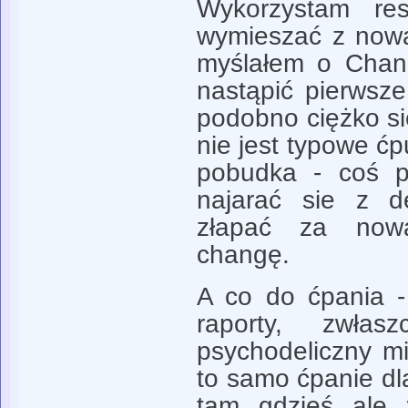
Wykorzystam res
wymieszać z now
myślałem o Chand
nastąpić pierwsz
podobno ciężko się
nie jest typowe ć
pobudka - coś p
najarać sie z dec
złapać za now
changę.
A co do ćpania - 
raporty, zwłas
psychodeliczny mi
to samo ćpanie dl
tam gdzieś ale 