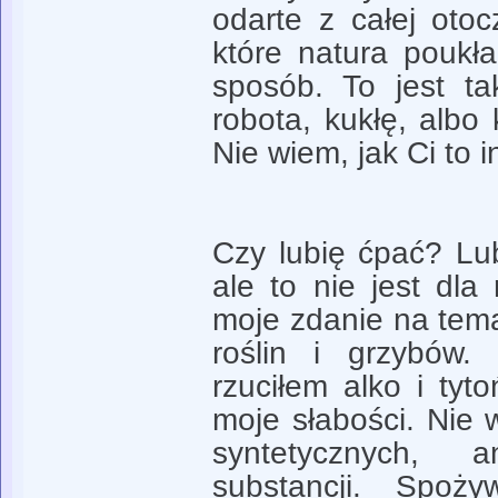
odarte z całej otoc
które natura poukł
sposób. To jest ta
robota, kukłę, albo 
Nie wiem, jak Ci to i
Czy lubię ćpać? Lu
ale to nie jest dl
moje zdanie na tema
roślin i grzybów
rzuciłem alko i tyt
moje słabości. Ni
syntetycznych, a
substancji. Spoż