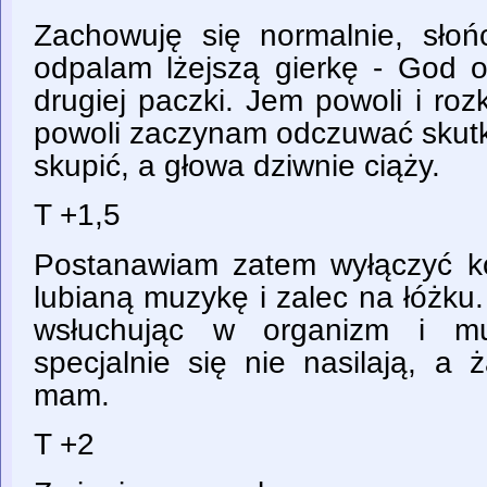
Zachowuję się normalnie, słoń
odpalam lżejszą gierkę - God 
drugiej paczki. Jem powoli i roz
powoli zaczynam odczuwać skutki 
skupić, a głowa dziwnie ciąży.
T +1,5
Postanawiam zatem wyłączyć ko
lubianą muzykę i zalec na łóżku
wsłuchując w organizm i mu
specjalnie się nie nasilają, a 
mam.
T +2