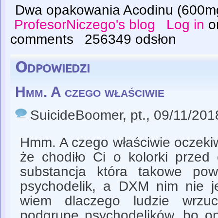
Dwa opakowania Acodinu (600m
ProfesorNiczego's blog
Log in
o
comments
256349 odsłon
Odpowiedzi
Hmm. A czego właściwie
SuicideBoomer
, pt., 09/11/201
Hmm. A czego właściwie oczeki
że chodiło Ci o kolorki przed 
substancja która takowe pow
psychodelik, a DXM nim nie je
wiem dlaczego ludzie wrzuc
podgrupę psychodelików, bo on