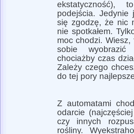
ekstatyczność),
podejścia. Jedynie 
się zgodzę, że nic 
nie spotkałem. Tylk
moc chodzi. Wiesz,
sobie wyobrazić
chociażby czas dział
Zależy czego chcesz
do tej pory najlepsz
Z automatami chodz
odarcie (najczęści
czy innych rozpus
rośliny. Wyekstra