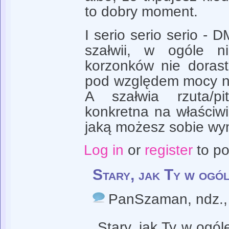
to dobry moment.
I serio serio serio - 
szałwii, w ogóle n
korzonków nie doras
pod względem mocy na
A szałwia rzuta/pi
konkretna na właściwi
jaką możesz sobie wym
Log in
or
register
to p
Stary, jak Ty w ogó
PanSzaman
, ndz.
Stary, jak Ty w og