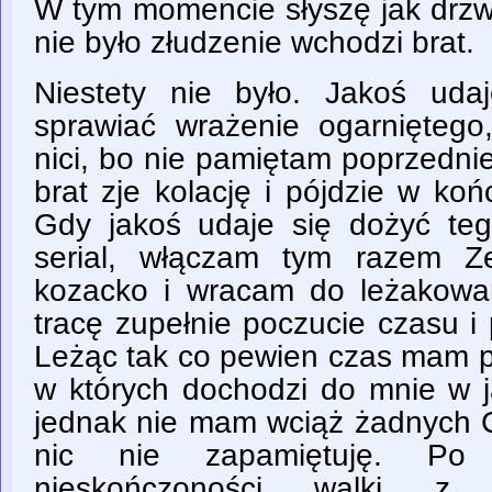
W tym momencie słyszę jak drzwi s
nie było złudzenie wchodzi brat.
Niestety nie było. Jakoś uda
sprawiać wrażenie ogarniętego
nici, bo nie pamiętam poprzedn
brat zje kolację i pójdzie w ko
Gdy jakoś udaje się dożyć t
serial, włączam tym razem Z
kozacko i wracam do leżakow
tracę zupełnie poczucie czasu i
Leżąc tak co pewien czas mam p
w których dochodzi do mnie w j
jednak nie mam wciąż żadnych C
nic nie zapamiętuję. Po
nieskończoności walki z