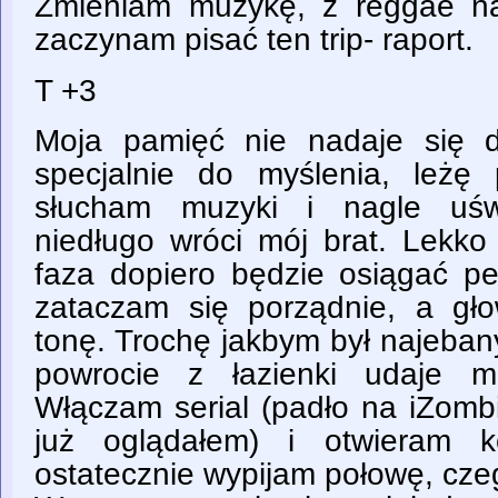
Zmieniam muzykę, z reggae na 
zaczynam pisać ten trip- raport.
T +3
Moja pamięć nie nadaje się d
specjalnie do myślenia, leżę
słucham muzyki i nagle uśw
niedługo wróci mój brat. Lekko
faza dopiero będzie osiągać pe
zataczam się porządnie, a gł
tonę. Trochę jakbym był najeban
powrocie z łazienki udaje m
Włączam serial (padło na iZombi
już oglądałem) i otwieram k
ostatecznie wypijam połowę, cze