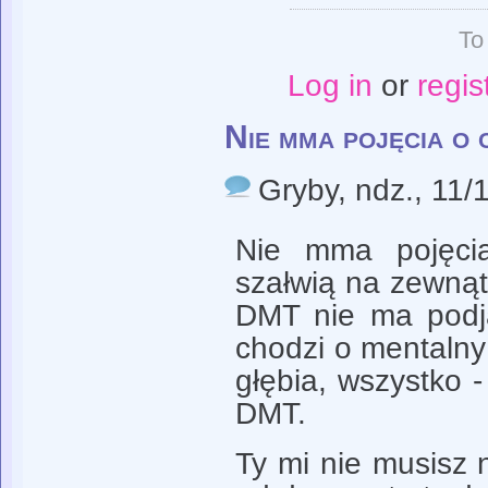
To
Log in
or
regis
Nie mma pojęcia o 
Gryby
, ndz., 11/
Nie mma pojęci
szałwią na zewnątr
DMT nie ma podja
chodzi o mentalny
głębia, wszystko -
DMT.
Ty mi nie musisz 