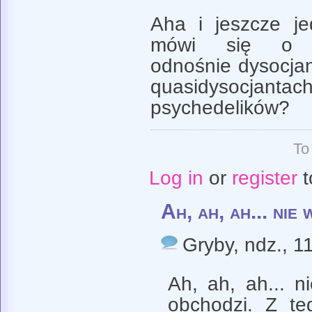
Aha i jeszcze j
mówi się o qu
odnośnie dysocjan
quasidysocjan
psychedelików?
To
Log in
or
register
t
Ah, ah, ah... nie 
Gryby
, ndz., 1
Ah, ah, ah... n
obchodzi. Z te