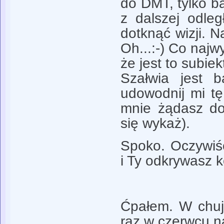
do DMT, tylko ba
z dalszej odleg
dotknąć wizji. 
Oh...:-) Co najw
że jest to subiek
Szałwia jest b
udowodnij mi tę
mnie żądasz do
się wykaż).
Spoko. Oczywiś
i Ty odkrywasz 
Ćpałem. W chuj
raz w czerwcu n