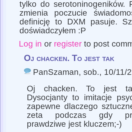
tylko do serotoninogeników. 
zmienia poczucie świadomo
definicję to DXM pasuje. S
doświadczyłem :P
Log in
or
register
to post com
Oj chacken. To jest tak
PanSzaman
, sob., 10/11/
Oj chacken. To jest tak
Dysocjanty to imitacje psy
zapewne dlaczego sztuczn
zeta podczas gdy praw
prawdziwe jest kluczem;-)