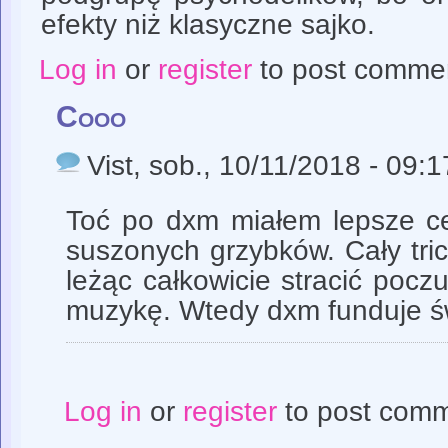
efekty niż klasyczne sajko.
Log in
or
register
to post comme
Cooo
Vist
, sob., 10/11/2018 - 09:1
Toć po dxm miałem lepsze c
suszonych grzybków. Cały tri
leżąc całkowicie stracić poczu
muzykę. Wtedy dxm funduje św
Log in
or
register
to post com