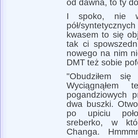
od dawna, to ty d
I spoko, nie w
pół/syntetyczny
kwasem to się ob
tak ci spowszedn
nowego na nim nie
DMT też sobie pof
"Obudziłem się 
Wyciągnąłem t
pogandziowych p
dwa buszki. Otwo
po upiciu poł
sreberko, w któ
Changa. Hmmmm