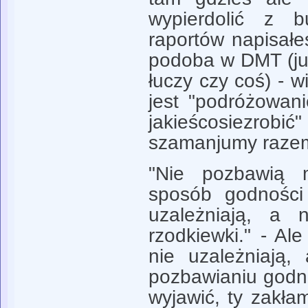
wypierdolić z 
raportów napisałeś
podoba w DMT (ju
łuczy czy coś) - wi
jest "podróżowan
jakieścosiezro
szamanjumy razem
"Nie pozbawią
sposób godności
uzależniają, a
rzodkiewki." - Ale
nie uzależniają,
pozbawianiu godn
wyjawić, ty zakła