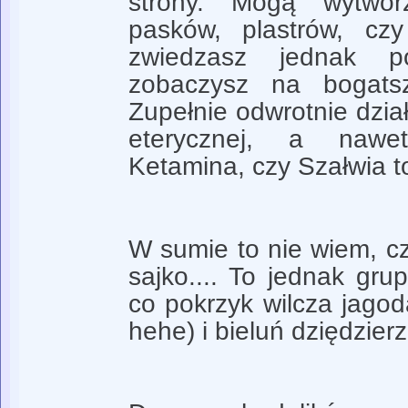
strony. Mogą wytwor
pasków, plastrów, cz
zwiedzasz jednak p
zobaczysz na bogatsz
Zupełnie odwrotnie dział
eterycznej, a nawe
Ketamina, czy Szałwia t
W sumie to nie wiem, c
sajko.... To jednak gru
co pokrzyk wilcza jagod
hehe) i bieluń dziędzier