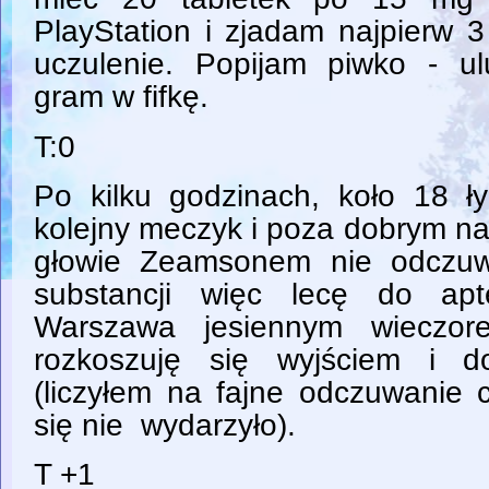
PlayStation i zjadam najpierw 
uczulenie. Popijam piwko - u
gram w fifkę.
T:0
Po kilku godzinach, koło 18 
kolejny meczyk i poza dobrym na
głowie Zeamsonem nie odczu
substancji więc lecę do ap
Warszawa jesiennym wieczor
rozkoszuję się wyjściem i d
(liczyłem na fajne odczuwanie 
się nie wydarzyło).
T +1