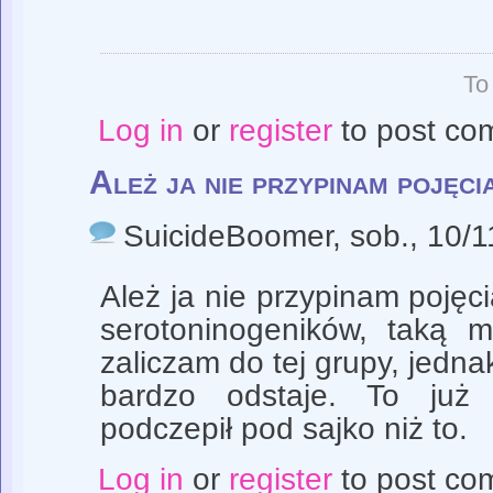
To
Log in
or
register
to post co
Ależ ja nie przypinam pojęci
SuicideBoomer
, sob., 10/
Ależ ja nie przypinam pojęci
serotoninogeników, taką m
zaliczam do tej grupy, jedna
bardzo odstaje. To ju
podczepił pod sajko niż to.
Log in
or
register
to post co