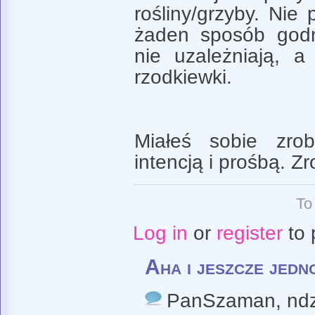
rośliny/grzyby. Ni
żaden sposób godn
nie uzależniają, 
rzodkiewki.
Miałeś sobie zro
intencją i prośbą. Zr
To
Log in
or
register
to 
Aha i jeszcze jedn
PanSzaman
, nd