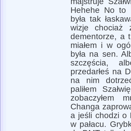
majstruje Szał
Hehehe No to d
była tak łaska
wizje chociaż 
dementorze, a t
miałem i w ogól
była na sen. Al
szczęścia, a
przedarłeś na 
na nim dotrze
paliłem Szałwi
zobaczyłem mu
Changa zaprowa
a jeśli chodzi o 
w pałacu. Gryb