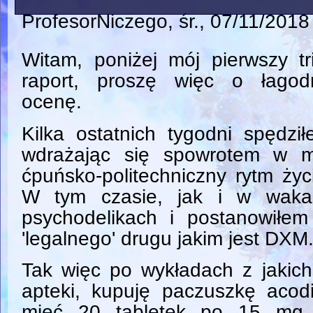
ProfesorNiczego
, śr., 07/11/2018
Witam, poniżej mój pierwszy tr
raport, proszę więc o łagod
ocenę.
Kilka ostatnich tygodni spędzi
wdrażając się spowrotem w m
ćpuńsko-politechniczny rytm życ
W tym czasie, jak i w waka
psychodelikach i postanowiłe
'legalnego' drugu jakim jest DXM
Tak więc po wykładach z jakich
apteki, kupuję paczuszkę acodi
mieć 20 tabletek po 15 mg 