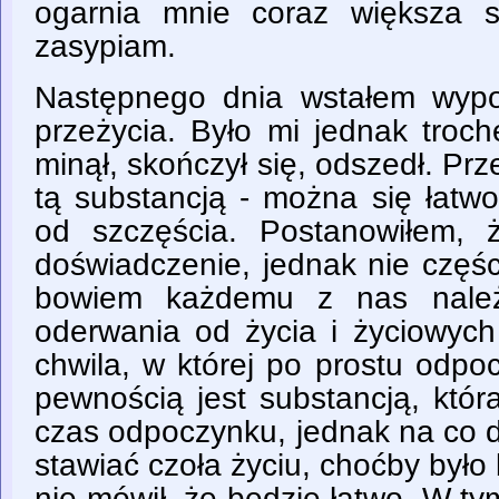
ogarnia mnie coraz większa 
zasypiam.
Następnego dnia wstałem wypo
przeżycia. Było mi jednak troc
minął, skończył się, odszedł. P
tą substancją - można się łatwo
od szczęścia. Postanowiłem, 
doświadczenie, jednak nie częśc
bowiem każdemu z nas należy
oderwania od życia i życiowych
chwila, w której po prostu odp
pewnością jest substancją, któ
czas odpoczynku, jednak na co 
stawiać czoła życiu, choćby było 
nie mówił, że będzie łatwo. W 