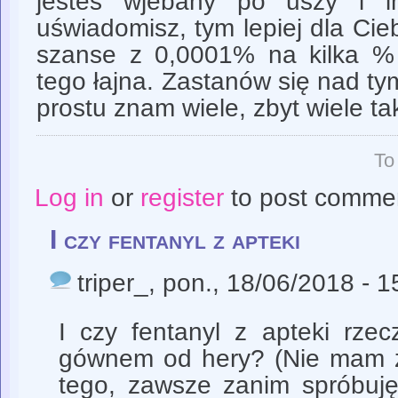
jesteś wjebany po uszy i i
uświadomisz, tym lepiej dla Cie
szanse z 0,0001% na kilka %
tego łajna. Zastanów się nad tym
prostu znam wiele, zbyt wiele taki
To
Log in
or
register
to post comme
I czy fentanyl z apteki
triper_
, pon., 18/06/2018 - 1
I czy fentanyl z apteki rzec
gównem od hery? (Nie mam z
tego, zawsze zanim spróbuję