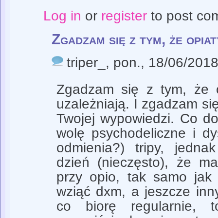
Log in
or
register
to post co
Zgadzam się z tym, że opiat
triper_
, pon., 18/06/2018
Zgadzam się z tym, że 
uzależniają. I zgadzam się
Twojej wypowiedzi. Co do
wolę psychodeliczne i dys
odmienia?) tripy, jedn
dzień (nieczęsto), że 
przy opio, tak samo ja
wziąć dxm, a jeszcze in
co biorę regularnie,