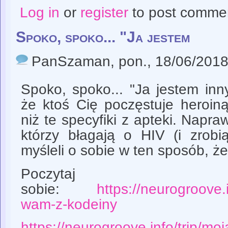
Log in
or
register
to post comme
Spoko, spoko... "Ja jestem
PanSzaman
, pon., 18/06/2018
Spoko, spoko... "Ja jestem inny
że ktoś Cię poczęstuje heroiną,
niż te specyfiki z apteki. Napra
którzy błagają o HIV (i zrobi
myśleli o sobie w ten sposób, ż
Poczytaj
sobie:
https://neurogroove.
wam-z-kodeiny
https://neurogroove.info/trip/moj