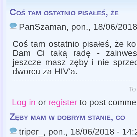
Coś tam ostatnio pisałeś, że
PanSzaman
, pon., 18/06/2018
Coś tam ostatnio pisałeś, że ko
Dam Ci taką radę - zainwest
jeszcze masz zęby i nie sprze
dworcu za HIV'a.
To
Log in
or
register
to post comme
Zęby mam w dobrym stanie, co
triper_
, pon., 18/06/2018 - 14: