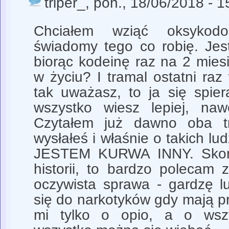
triper_
, pon., 18/06/2018 - 1
Chciałem wziąć oksykodo
świadomy tego co robię. Je
biorąc kodeinę raz na 2 mies
w życiu? I tramal ostatni ra
tak uważasz, to ja się spier
wszystko wiesz lepiej, naw
Czytałem już dawno oba tri
wysłałeś i właśnie o takich lu
JESTEM KURWA INNY. Skoro
historii, to bardzo polecam 
oczywista sprawa - gardzę lu
się do narkotyków gdy mają pr
mi tylko o opio, a o wszy