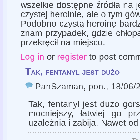
wszelkie dostępne źródła na j
czystej heroinie, ale o tym gów
Podobno czystą heroinę bardz
znam przypadek, gdzie chłopak 
przekręcił na miejscu.
Log in
or
register
to post com
Tak, fentanyl jest dużo
PanSzaman
, pon., 18/06/
Tak, fentanyl jest dużo gor
mocniejszy, łatwiej go pr
uzależnia i zabija. Nawet o