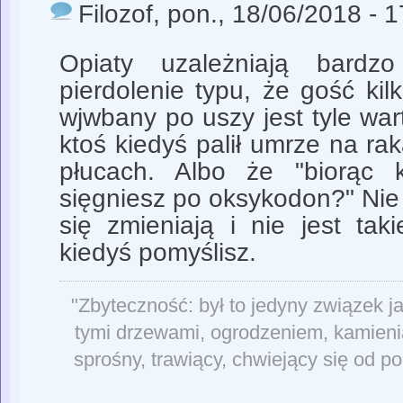
Filozof
, pon., 18/06/2018 - 
Opiaty uzależniają bardz
pierdolenie typu, że gość kilk
wjwbany po uszy jest tyle wart
ktoś kiedyś palił umrze na r
płucach. Albo że "biorąc k
sięgniesz po oksykodon?" Nie
się zmieniają i nie jest tak
kiedyś pomyślisz.
"Zbyteczność: był to jedyny związek j
tymi drzewami, ogrodzeniem, kamieniami
sprośny, trawiący, chwiejący się od po