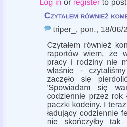
Log in
or
register
to pos
Czytałem również kom
triper_
, pon., 18/06/
Czytałem również ko
raportów wiem, że w
pracy i rodziny nie m
właśnie - czytaliśmy
zaczęło się pierdol
'Spowiadam się wa
codziennie przez rok 
paczki kodeiny. I teraz
ładujący codziennie f
nie skończyłby tak