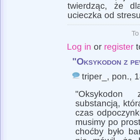
twierdząc, że dl
ucieczka od stres
To
Log in
or
register
t
"Oksykodon z pe
triper_
, pon., 
"Oksykodon 
substancją, któ
czas odpoczynk
musimy po prost
choćby było ba