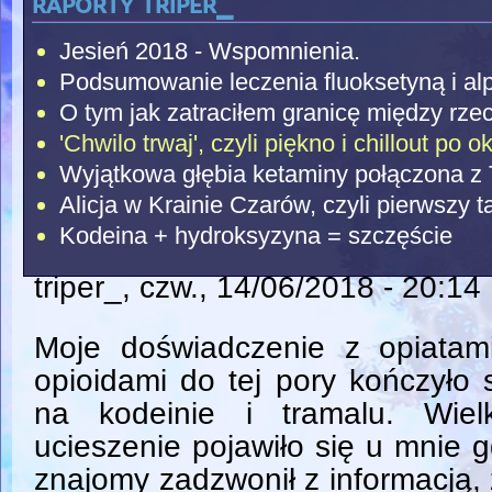
raporty triper_
Jesień 2018 - Wspomnienia.
Podsumowanie leczenia fluoksetyną i a
O tym jak zatraciłem granicę między rzec
'Chwilo trwaj', czyli piękno i chillout po 
Wyjątkowa głębia ketaminy połączona z
Alicja w Krainie Czarów, czyli pierwszy 
Kodeina + hydroksyzyna = szczęście
triper_
, czw., 14/06/2018 - 20:14
Moje doświadczenie z opiatami
opioidami do tej pory kończyło 
na kodeinie i tramalu. Wielk
ucieszenie pojawiło się u mnie 
znajomy zadzwonił z informacją,