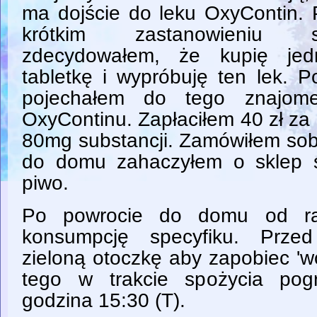
ma dojście do leku OxyContin.
krótkim zastanowieniu s
zdecydowałem, że kupię jed
tabletkę i wypróbuję ten lek. P
pojechałem do tego znajom
OxyContinu. Zapłaciłem 40 zł za 
80mg substancji. Zamówiłem sob
do domu zahaczyłem o sklep 
piwo.
Po powrocie do domu od ra
konsumpcję specyfiku. Przed
zieloną otoczkę aby zapobiec 'w
tego w trakcie spożycia pogr
godzina 15:30 (T).