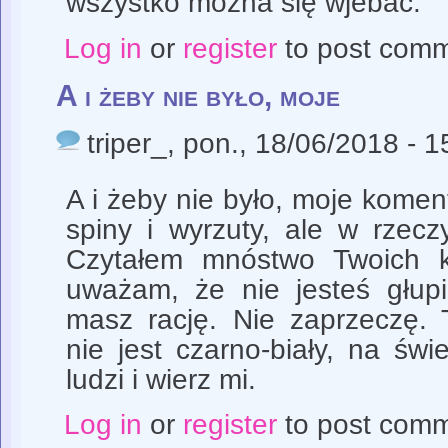
wszystko można się wjebać.
Log in
or
register
to post com
A i żeby nie było, moje
triper_
, pon., 18/06/2018 - 1
A i żeby nie było, moje kome
spiny i wyrzuty, ale w rzeczy
Czytałem mnóstwo Twoich k
uważam, że nie jesteś głupi
masz rację. Nie zaprzeczę. 
nie jest czarno-biały, na św
ludzi i wierz mi.
Log in
or
register
to post com