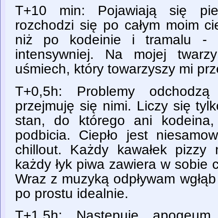
T+10 min: Pojawiają się pie
rozchodzi się po całym moim ci
niż po kodeinie i tramalu - 
intensywniej. Na mojej twarz
uśmiech, który towarzyszy mi prze
T+0,5h: Problemy odchodzą 
przejmuję się nimi. Liczy się tyl
stan, do którego ani kodeina,
podbicia. Ciepło jest niesamow
chillout. Każdy kawałek pizz
każdy łyk piwa zawiera w sobie 
Wraz z muzyką odpływam wgłąb s
po prostu idealnie.
T+1,5h: Następuje apogeum d