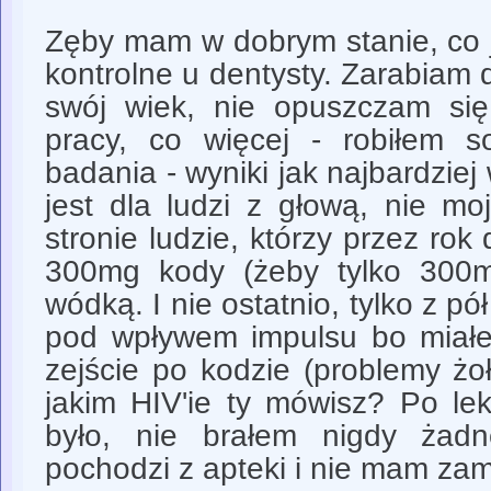
Zęby mam w dobrym stanie, co 
kontrolne u dentysty. Zarabiam 
swój wiek, nie opuszczam si
pracy, co więcej - robiłem 
badania - wyniki jak najbardzie
jest dla ludzi z głową, nie mo
stronie ludzie, którzy przez rok
300mg kody (żeby tylko 300mg
wódką. I nie ostatnio, tylko z pó
pod wpływem impulsu bo miał
zejście po kodzie (problemy ż
jakim HIV'ie ty mówisz? Po le
było, nie brałem nigdy żadn
pochodzi z apteki i nie mam za