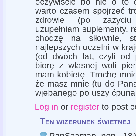
oczywiście bo nie o to 
warto czasem spojrzeć t
zdrowie (po zażyciu 
uzupełniam suplementy, re
chodzę na siłownie, s
najlepszych uczelni w kraj
(od dwóch lat, czyli od
biorę z własnej woli pie
mam kobietę. Trochę mnie
że masz mnie (tu do Pan
wjebanego po uszy ćpuna
Log in
or
register
to post 
Ten wizerunek świetnej
PanSzaman
, pon., 18