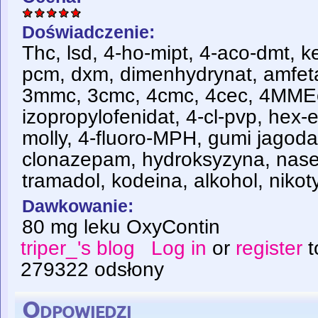
Doświadczenie:
Thc, lsd, 4-ho-mipt, 4-aco-dmt, k
pcm, dxm, dimenhydrynat, amfet
3mmc, 3cmc, 4cmc, 4cec, 4MME
izopropylofenidat, 4-cl-pvp, hex
molly, 4-fluoro-MPH, gumi jagoda
clonazepam, hydroksyzyna, nasen
tramadol, kodeina, alkohol, niko
Dawkowanie:
80 mg leku OxyContin
triper_'s blog
Log in
or
register
t
279322 odsłony
Odpowiedzi