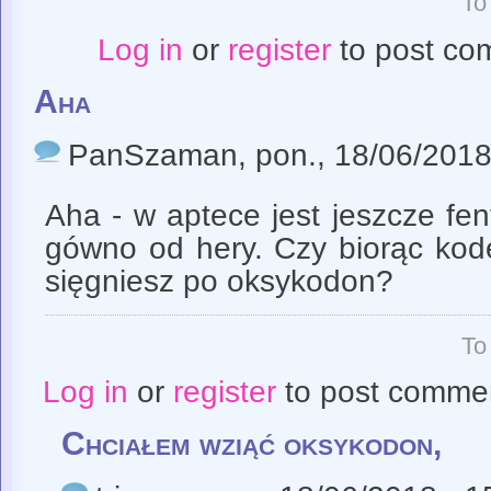
To
Log in
or
register
to post co
Aha
PanSzaman
, pon., 18/06/2018
Aha - w aptece jest jeszcze fen
gówno od hery. Czy biorąc kodę
sięgniesz po oksykodon?
To
Log in
or
register
to post comme
Chciałem wziąć oksykodon,