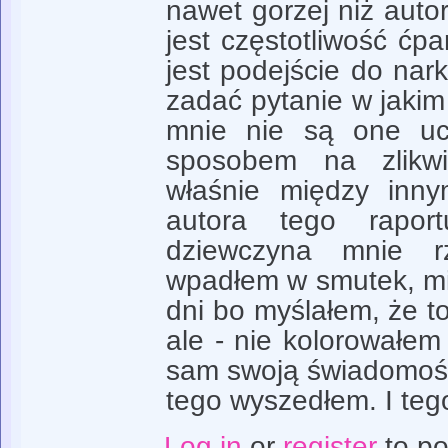
nawet gorzej niż auto
jest częstotliwość ćpa
jest podejście do nar
zadać pytanie w jakim 
mnie nie są one uc
sposobem na zlikwi
właśnie między inny
autora tego rapor
dziewczyna mnie rz
wpadłem w smutek, mi
dni bo myślałem, że to
ale - nie kolorowałem 
sam swoją świadomośc
tego wyszedłem. I teg
Log in
or
register
to p