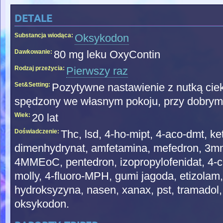
detale
Substancja wiodąca:
Oksykodon
Dawkowanie:
80 mg leku OxyContin
Rodzaj przeżycia:
Pierwszy raz
Set&Setting:
Pozytywne nastawienie z nutką ciek
spędzony we własnym pokoju, przy dobrym 
Wiek:
20 lat
Doświadczenie:
Thc, lsd, 4-ho-mipt, 4-aco-dmt, k
dimenhydrynat, amfetamina, mefedron, 3m
4MMEoC, pentedron, izopropylofenidat, 4-c
molly, 4-fluoro-MPH, gumi jagoda, etizola
hydroksyzyna, nasen, xanax, pst, tramadol, 
oksykodon.