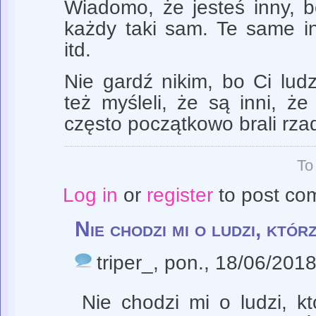
Wiadomo, że jesteś inny, b
każdy taki sam. Te same in
itd.
Nie gardź nikim, bo Ci ludz
też myśleli, że są inni, że
często początkowo brali rzad
To
Log in
or
register
to post co
Nie chodzi mi o ludzi, któr
triper_
, pon., 18/06/2018
Nie chodzi mi o ludzi, kt