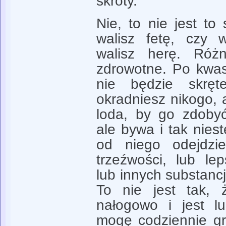
skróty.
Nie, to nie jest to
walisz fetę, czy 
walisz herę. Róż
zdrowotne. Po kwasi
nie będzie skręt
okradniesz nikogo, 
loda, by go zdobyć
ale bywa i tak niest
od niego odejdzi
trzeźwości, lub le
lub innych substancji
To nie jest tak, 
nałogowo i jest l
mogę codziennie gr