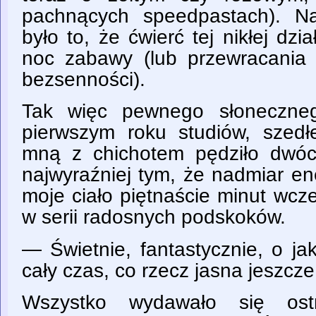
pachnących speedpastach). Na
było to, że ćwierć tej nikłej dzi
noc zabawy (lub przewracania
bezsenności).
Tak więc pewnego słoneczneg
pierwszym roku studiów, szed
mną z chichotem pędziło dwóc
najwyraźniej tym, że nadmiar ene
moje ciało piętnaście minut wcze
w serii radosnych podskoków.
— Świetnie, fantastycznie, o j
cały czas, co rzecz jasna jeszcz
Wszystko wydawało się ostrz