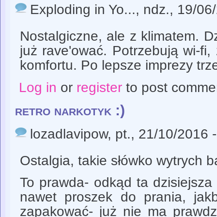
Exploding in Yo...
, ndz., 19/06
Nostalgiczne, ale z klimatem. Dz
już rave'ować. Potrzebują wi-fi, 
komfortu. Po lepsze imprezy trz
Log in
or
register
to post comme
retro narkotyk :)
lozadlavipow
, pt., 21/10/2016 
Ostalgia, takie słówko wytrych ba
To prawda- odkąd ta dzisiejsza
nawet proszek do prania, ja
zapakować- już nie ma prawdz