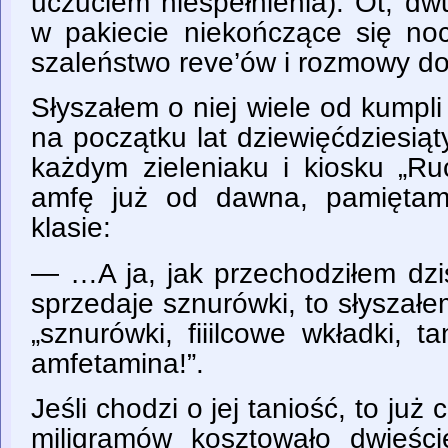
uczuciem niespełnienia). Ot, d
w pakiecie niekończące się no
szaleństwo reve’ów i rozmowy d
Słyszałem o niej wiele od kumpli 
na początku lat dziewięćdziesi
każdym zieleniaku i kiosku „Ru
amfę już od dawna, pamiętam 
klasie:
— …A ja, jak przechodziłem dziś
sprzedaje sznurówki, to słyszał
„sznurówki, fiiilcowe wkładki, t
amfetamina!”.
Jeśli chodzi o jej taniość, to już
miligramów kosztowało dwieście