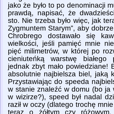
jako że było to po denominacji 
prawdą, napisać, że dwadzieśc
sto. Nie trzeba było więc, jak ter
Zygmuntem Starym”, aby dobrze 
Chrobrego dostawało się kawa
wielkości, jeśli pamięć mnie ni
pięć milimetrów, w której po ro
cieniuteńką warstwę białego 
jednak zbyt mało powiedziane! B
absolutnie najbielsza biel, jaką 
Przystawiając do speeda najbiels
w stanie znaleźć w domu (bo ja
w wizirze?), speed był nadal dzi
raził w oczy (dlatego trochę mnie
teraz o żółtym czy różowym, 