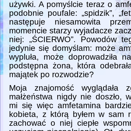
używki. A pomyślcie teraz o amf
podobnie poufale: „spidzik”, „f
następuje niesamowita pr
momencie starzy wyjadacze zacz
niej: „ŚCIERWO”. Powodów teg
jedynie się domyślam: może amf
wypluła, może doprowadziła na
podstępna żona, która odebrała
majątek po rozwodzie?
Moja znajomość wyglądała z
małżeństwa nigdy nie doszło, 
mi się więc amfetamina bardzie
kobieta, z którą byłem w sam ra
zachować o niej ciepłe wspom