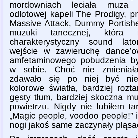
mordowniach leciała muza n
odlotowej kapeli The Prodigy, p
Massive Attack, Dummy Portish
muzuki tanecznej, która n
charakterystyczny sound lat
wejście w zawieruchę dance’o
amfetaminowego pobudzenia b
w sobie. Choć nie zmieniała
zdawało się po niej być niec
kolorowe światła, bardziej rozta
gęsty tłum, bardziej skoczna mu
powietrzu. Nigdy nie lubiłem ta
„Magic people, voodoo people!” 
nogi jakoś same zaczynały pląsa