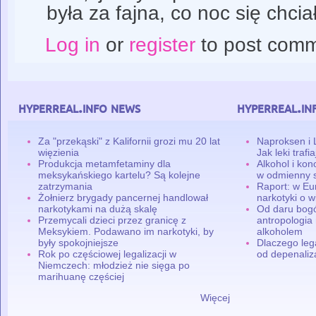
była za fajna, co noc się chcia
Log in
or
register
to post com
hyperreal.info news
hyperreal.in
Za "przekąski" z Kalifornii grozi mu 20 lat
Naproksen i 
więzienia
Jak leki traf
Produkcja metamfetaminy dla
Alkohol i ko
meksykańskiego kartelu? Są kolejne
w odmienny 
zatrzymania
Raport: w Eu
Żołnierz brygady pancernej handlował
narkotyki o w
narkotykami na dużą skalę
Od daru bogó
Przemycali dzieci przez granicę z
antropologia
Meksykiem. Podawano im narkotyki, by
alkoholem
były spokojniejsze
Dlaczego leg
Rok po częściowej legalizacji w
od depenaliza
Niemczech: młodzież nie sięga po
marihuanę częściej
Więcej