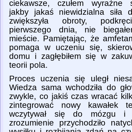
ciekawsze, czułem wyraźne s
jakby jakaś niewidzialna siła 
zwiększyła obroty, podkręc
pierwszego dnia, nie biegał
mieście. Pamiętając, że amfeta
pomaga w uczeniu się, skiero
domu i zagłębiłem się w zaku
teorii pola.
Proces uczenia się uległ niesa
Wiedza sama wchodziła do gło
zwykle, co jakiś czas wracać ki
zintegrować nowy kawałek t
wczytywał się do mózgu i u
zrozumienie przychodziło naty
wysiłku i rozbijania zdań na cz