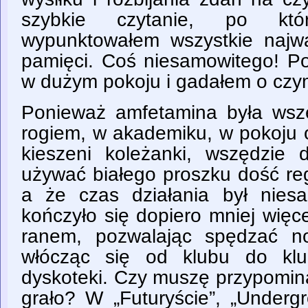
szybkie czytanie, po kt
wypunktowałem wszystkie najwa
pamięci. Coś niesamowitego! P
w dużym pokoju i gadałem o czym
Ponieważ amfetamina była wsz
rogiem, w akademiku, w pokoju o
kieszeni koleżanki, wszędzie
używać białego proszku dość re
a że czas działania był niesa
kończyło się dopiero mniej więce
ranem, pozwalając spędzać no
włócząc się od klubu do klu
dyskoteki. Czy muszę przypomina
grało? W „Futuryście”, „Undergr