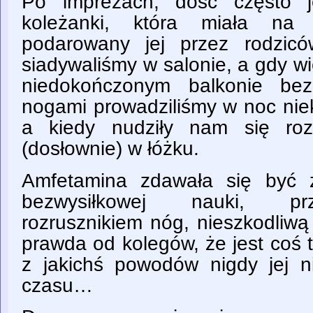
Po imprezach, dość często j
koleżanki, która miała na
podarowany jej przez rodzic
siadywaliśmy w salonie, a gdy wi
niedokończonym balkonie bez
nogami prowadziliśmy w noc nie
a kiedy nudziły nam się roz
(dosłownie) w łóżku.
Amfetamina zdawała się być 
bezwysiłkowej nauki, pr
rozrusznikiem nóg, nieszkodliw
prawda od kolegów, że jest coś t
z jakichś powodów nigdy jej 
czasu…