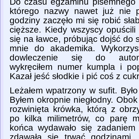
Do czasu egzaminu pisemnego z
którego nazwy nawet już nie 
godziny zaczęło mi się robić słab
cięższe. Kiedy wszyscy opuścili
się na ławce, próbując dojść do s
mnie do akademika. Wykorzyst
dowleczenie się do automa
wykręciłem numer kumpla i po
Kazał jeść słodkie i pić coś z cu
Leżałem wpatrzony w sufit. Było
Byłem okropnie niegłodny. Obok 
rozwinięta krówka, którą z obr
po kilka milimetrów, co parę m
końca wydawało się zadaniem
zdawała się trwać godzinami.