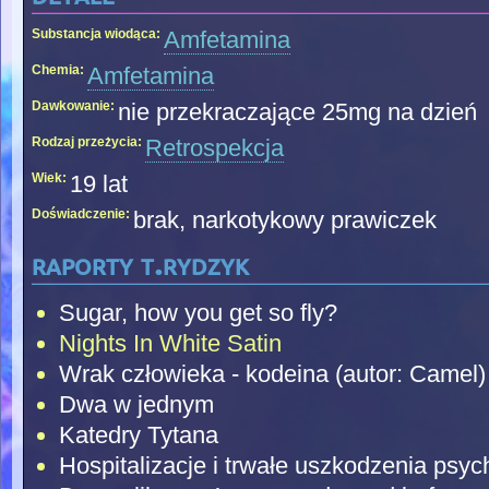
Substancja wiodąca:
Amfetamina
Chemia:
Amfetamina
Dawkowanie:
nie przekraczające 25mg na dzień
Rodzaj przeżycia:
Retrospekcja
Wiek:
19 lat
Doświadczenie:
brak, narkotykowy prawiczek
raporty t.rydzyk
Sugar, how you get so fly?
Nights In White Satin
Wrak człowieka - kodeina (autor: Camel)
Dwa w jednym
Katedry Tytana
Hospitalizacje i trwałe uszkodzenia psych