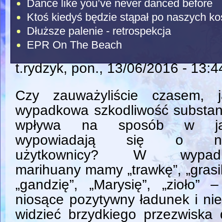
Dance like you’ve never danced before
Ktoś kiedyś będzie stąpał po naszych ko
Dłuższe palenie - retrospekcja
EPR On The Beach
t.rydzyk
, pon., 13/06/2016 - 13:4
Czy zauważyliście czasem, j
wypadkowa szkodliwość substan
wpływa na sposób w ja
wypowiadają się o ni
użytkownicy? W wypad
marihuany mamy „trawkę”, „grasi
„gandzię”, „Marysię”, „zioło” 
niosące pozytywny ładunek i nie
widzieć brzydkiego przezwiska 