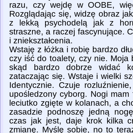
razu, czy wejdę w OOBE, więc
Rozglądając się, widzę obraz ja
z lekką psychodelą jak z horr
straszne, a raczej fascynujące. 
i zniekształcenia.
Wstaję z łóżka i robię bardzo d
czy iść do toalety, czy nie. Moja
skąd bardzo dobrze widać ko
zataczając się. Wstaje i wielki s
Identycznie. Czuje rozluźnienie
upośledzony cyborg. Nogi mam 
leciutko zgięte w kolanach, a c
zasadzie podnoszę jedną nogę 
czas jak jest, daje krok kilka
zmianę. Myślę sobie, no to tera