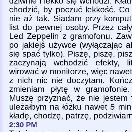
dziwnie i lekko się wchodzi. Kład
chodzić, by poczuć lekkość. Co 
nie aż tak. Siadam przy komput
list do pewnej osoby. Przez cał
Led Zeppelin z gramofonu. Zaws
po jakiejś używce (wyłączając a
się spać tylko). Piszę, piszę, pis
zaczynają wchodzić efekty, li
wirować w monitorze, więc nawet n
z nich nic nie doczytam. Kończę
zmieniam płytę w gramofonie.
Muszę przyznać, że nie jestem 
uleżałbym na łóżku nawet 5 minu
kładę, chodzę, patrzę, podziwiam
2:30 PM