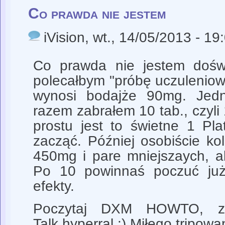
Co prawda nie jestem
iVision
, wt., 14/05/2013 - 19
Co prawda nie jestem doświ
polecałbym "próbę uczuleniow
wynosi bodajże 90mg. Jed
razem zabrałem 10 tab., czyli
prostu jest to świetne 1 Pl
zacząć. Później osobiście ko
450mg i pare mniejszaych, al
Po 10 powinnaś poczuć już 
efekty.
Poczytaj DXM HOWTO, zn
Talk.hyperral :) Miłego tripowa