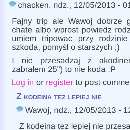
chacken
, ndz., 12/05/2013 - 0
Fajny trip ale Wawoj dobrze 
chate albo wprost powiedz rodz
umiem tripowac przy rodzini
szkoda, pomyśl o starszych ;)
I nie przesadzaj z akodine
zabrałem 25") to nie koda :P
Log in
or
register
to post comme
Z kodeina tez lepiej nie
Wawoj
, ndz., 12/05/2013 - 1
Z kodeina tez lepiej nie przes