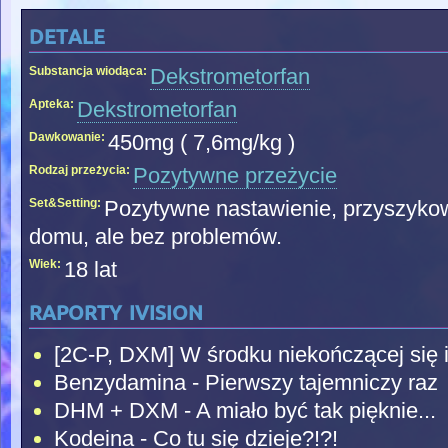
detale
Substancja wiodąca:
Dekstrometorfan
Apteka:
Dekstrometorfan
Dawkowanie:
450mg ( 7,6mg/kg )
Rodzaj przeżycia:
Pozytywne przeżycie
Set&Setting:
Pozytywne nastawienie, przyszykowa
domu, ale bez problemów.
Wiek:
18 lat
raporty ivision
[2C-P, DXM] W środku niekończącej się il
Benzydamina - Pierwszy tajemniczy raz
DHM + DXM - A miało być tak pięknie...
Kodeina - Co tu się dzieje?!?!