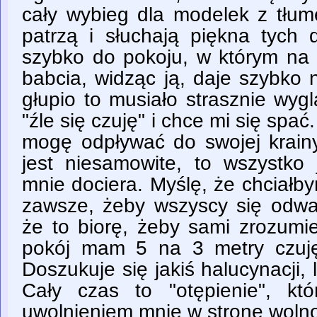
cały wybieg dla modelek z tłum
patrzą i słuchają piękna tych
szybko do pokoju, w którym na 
babcia, widząc ją, daje szybko 
głupio to musiało strasznie wyg
"źle się czuję" i chce mi się spać
mogę odpływać do swojej krainy 
jest niesamowite, to wszystko 
mnie dociera. Myślę, że chciałb
zawsze, żeby wszyscy się odwal
że to biorę, żeby sami zrozumie
pokój mam 5 na 3 metry czuję
Doszukuje się jakiś halucynacji, 
Cały czas to "otępienie", któ
uwolnieniem mnie w stronę woln