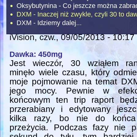
Oksybutynina - Co jeszcze można zabra
DXM - Inaczej niż zwykle, czyli 30 to da
DXM - Idziemy dalej...
iVision
, czw., 09/05/2013 - 10:17
Dawka: 450mg
Jest wieczór, 30 wziąłem ran
minęło wiele czasu, który odmie
moje pojmowanie na temat DXM
jego mocy. Pewnie w efekc
końcowym ten trip raport będz
przerabiany i edytowany jeszc
kilka razy, bo nie do końca
przeżycia. Podczas fazy nie 
sekund do tyłu, tym bardziej t