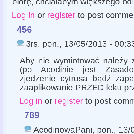
biorę, chciałabym większego odlo
Log in
or
register
to post comme
456
3rs
, pon., 13/05/2013 - 00:3
Aby nie wymiotować należy 
(po Acodinie jest Zasado
zjedzenie cytrusa bądź zapa
zaaplikowanie PRZED leku pr
Log in
or
register
to post com
789
AcodinowaPani
, pon., 13/