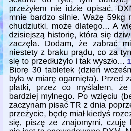
przeżyłem nie idzie opisać, DX
mnie bardzo silnie. Ważę 59kg 
chudziutki, może dlatego... A 
dzisiejszą historię, która się dzi
zaczęła. Dodam, że zabrać mi
niestety z braku prądu, co za tym
się to przedłużyło i tak wyszło...
1
Biorę 30 tabletek (dzień wcześn
była w miarę ogarnięta). Przed 
płatki, przez co myślałem, że 
bardziej mylnego. Po wzięciu (b
zaczynam pisać TR z dnia poprz
przeżycie, będę miał kiedyś rozez
się, piszę ze znajomymi, czuję 