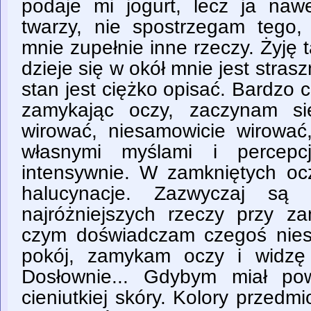
podaje mi jogurt, lecz ja nawe
twarzy, nie spostrzegam tego, 
mnie zupełnie inne rzeczy. Żyję t
dzieje się w okół mnie jest stras
stan jest ciężko opisać. Bardzo c
zamykając oczy, zaczynam si
wirować, niesamowicie wirowa
własnymi myślami i percepc
intensywnie. W zamkniętych ocz
halucynacje. Zazwyczaj są t
najróżniejszych rzeczy przy z
czym doświadczam czegoś nies
pokój, zamykam oczy i widzę 
Dosłownie... Gdybym miał pow
cieniutkiej skóry. Kolory przedm