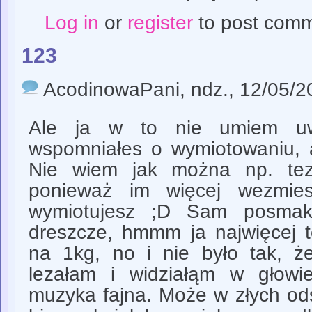
Log in
or
register
to post com
123
AcodinowaPani
, ndz., 12/05/2
Ale ja w to nie umiem uw
wspomniałes o wymiotowaniu, a
Nie wiem jak można np. tez
ponieważ im więcej wezmies
wymiotujesz ;D Sam posmak
dreszcze, hmmm ja najwięcej 
na 1kg, no i nie było tak, ż
lezałam i widziałąm w głowie 
muzyka fajna. Może w złych od