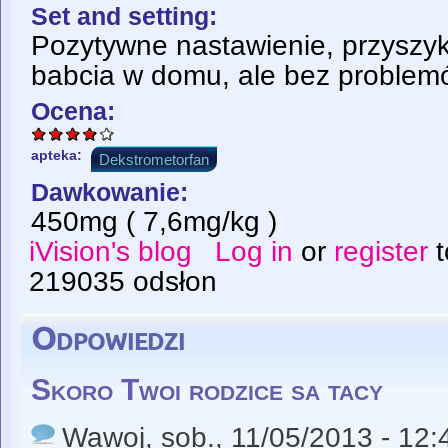
Set and setting:
Pozytywne nastawienie, przyszyk
babcia w domu, ale bez problem
Ocena:
apteka:
Dekstrometorfan
Dawkowanie:
450mg ( 7,6mg/kg )
iVision's blog
Log in
or
register
t
219035 odsłon
Odpowiedzi
Skoro Twoi rodzice sa tacy
Wawoj
, sob., 11/05/2013 - 12: