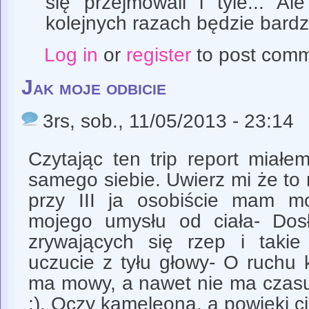
się przejmowali i tyle... A
kolejnych razach będzie bardz
Log in
or
register
to post com
Jak moje odbicie
3rs
, sob., 11/05/2013 - 23:14
Czytając ten trip report miał
samego siebie. Uwierz mi że to n
przy III ja osobiście mam m
mojego umysłu od ciała- Dos
zrywających się rzep i takie
uczucie z tyłu głowy- O ruchu
ma mowy, a nawet nie ma czasu
;). Oczy kameleona, a powieki cię