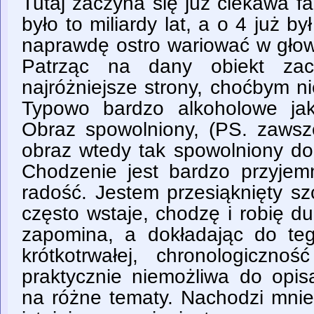
Tutaj zaczyna się już ciekawa f
było to miliardy lat, a o 4 już by
naprawdę ostro wariować w głowi
Patrząc na dany obiekt za
najróżniejsze strony, choćbym ni
Typowo bardzo alkoholowe jak
Obraz spowolniony, (PS. zaws
obraz wtedy tak spowolniony doc
Chodzenie jest bardzo przyjemn
radość. Jestem przesiąknięty sz
często wstaje, chodzę i robię du
zapomina, a dokładając do te
krótkotrwałej, chronologiczno
praktycznie niemożliwa do opis
na różne tematy. Nachodzi mnie 