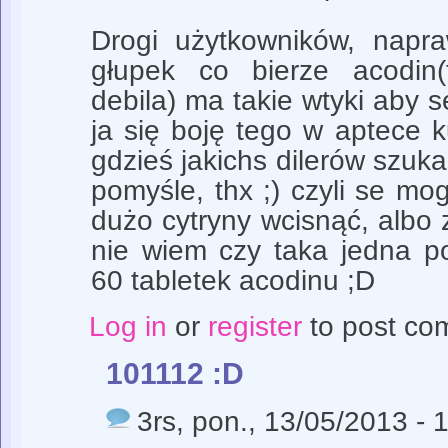
Drogi użytkowników, napra
głupek co bierze acodin(
debila) ma takie wtyki aby 
ja się boję tego w aptece 
gdzieś jakichs dilerów szuka
pomyśle, thx ;) czyli se mo
dużo cytryny wcisnąć, albo
nie wiem czy taka jedna p
60 tabletek acodinu ;D
Log in
or
register
to post co
101112 :D
3rs
, pon., 13/05/2013 - 