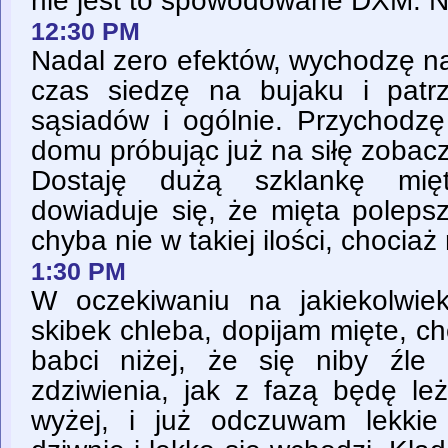
nie jest to spowodowane DXM. N
12:30 PM
Nadal zero efektów, wychodzę n
czas siedzę na bujaku i patr
sąsiadów i ogólnie. Przychod
domu próbując już na siłę zobacz
Dostaję dużą szklankę mięt
dowiaduje się, że mięta poleps
chyba nie w takiej ilości, chociaż
1:30 PM
W oczekiwaniu na jakiekolwiek
skibek chleba, dopijam mięte, c
babci niżej, że się niby źle
zdziwienia, jak z fazą będę le
wyżej, i już odczuwam lekkie