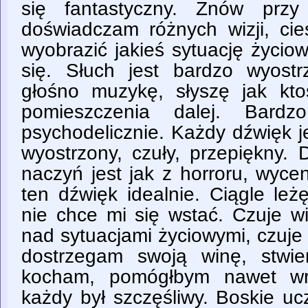
się fantastyczny. Znów przy
doświadczam różnych wizji, cie
wyobrazić jakieś sytuację życiow
się. Słuch jest bardzo wyos
głośno muzykę, słyszę jak k
pomieszczenia dalej. Bardz
psychodelicznie. Każdy dźwięk jes
wyostrzony, czuły, przepiękny. 
naczyń jest jak z horroru, wyce
ten dźwięk idealnie. Ciągle leż
nie chce mi się wstać. Czuje w
nad sytuacjami życiowymi, czuje 
dostrzegam swoją winę, stwie
kocham, pomógłbym nawet wr
każdy był szczęśliwy. Boskie uc