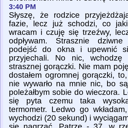
3:40 PM
Słyszę, że rodzice przyjeżdżaj
fazie, lecz już schodzi, co j
wracam i czuję się trzeźwy, lecz 
odpływam. Strasznie dziwne
podejść do okna i upewnić si
przyjechali. No nic, wchodzę
strasznej gorączki. Nie mam poj
dostałem ogromnej gorączki, to,
nie wywarło na mnie nic, bo s
poleżałbym sobie do wieczora. 
się pyta czemu taka wysoka
termometr. Ledwo go wkładam
wychodzi (20 sekund) i wyciągam
się nagrzać. Patrze - 37, w rz