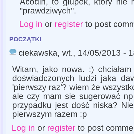
Acodin, to głupek, który nie
"prawdziwych".
Log in
or
register
to post com
początki
ciekawska
, wt., 14/05/2013 - 
Witam, jako nowa. :) chciałam
doświadczonych ludzi jaka daw
'pierwszy raz'? wiem że wszyst
ale czy mam sie sugerować np
przypadku jest dość niska? Nie
pierwszym razem :p
Log in
or
register
to post comme