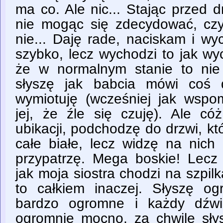
ma co. Ale nic... Stając przed 
nie mogąc się zdecydować, cz
nie... Daję rade, naciskam i wy
szybko, lecz wychodzi to jak wyc
że w normalnym stanie to ni
słyszę jak babcia mówi coś d
wymiotuję (wcześniej jak wspo
jej, że źle się czuję). Ale có
ubikacji, podchodzę do drzwi, kt
całe białe, lecz widzę na nich 
przypatrzę. Mega boskie! Lecz 
jak moja siostra chodzi na szpi
to całkiem inaczej. Słyszę o
bardzo ogromne i każdy dźwi
ogromnie mocno, za chwilę słys