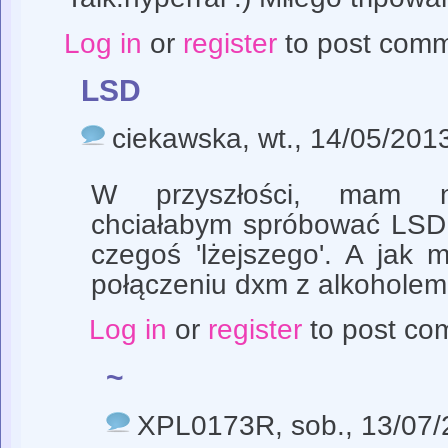
Log in
or
register
to post com
LSD
ciekawska
, wt., 14/05/201
W przyszłości, mam nad
chciałabym spróbować LSD
czegoś 'lżejszego'. A jak
połączeniu dxm z alkoholem
Log in
or
register
to post co
~
XPL0173R
, sob., 13/07