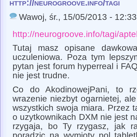
http://neurogroove.info/tagi
Wawoj
, śr., 15/05/2013 - 12:33
http://neurogroove.info/tagi/apt
Tutaj masz opisane dawkowan
uczuleniowa. Poza tym lepszy
pytan jest forum hyperreal i F
nie jest trudne.
Co do AkodinowejPani, to rz
wrazenie niezbyt ogarnietej, ale
wszystkich swoja miara. Przez ta
o uzytkownikach DXM nie jest n
rzygaja, bo Ty rzygasz, jak r
poradzic na wymioty pol tablet