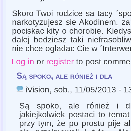
Skoro Twoi rodzice sa tacy ´sp
narkotyzujesz sie Akodinem, za
pociskac kity o chorobie. Kiedys 
dalej bedziesz taki niefrasobli
nie chce ogladac Cie w ´Interwen
Log in
or
register
to post comme
Są spoko, ale rónież i dla
iVision
, sob., 11/05/2013 - 1
Są spoko, ale rónież i d
jakiejkolwiek postaci to tema
przy tym, że po prostu pije a