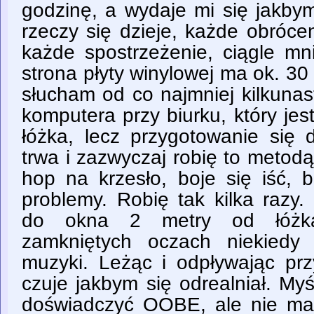
godzinę, a wydaje mi się jakbym 
rzeczy się dzieje, każde obróceni
każde spostrzeżenie, ciągle mn
strona płyty winylowej ma ok. 30 
słucham od co najmniej kilkunas
komputera przy biurku, który je
łóżka, lecz przygotowanie się 
trwa i zazwyczaj robię to metodą
hop na krzesło, boje się iść, 
problemy. Robię tak kilka razy
do okna 2 metry od łóżka.
zamkniętych oczach niekiedy
muzyki. Leżąc i odpływając pr
czuje jakbym się odrealniał. My
doświadczyć OOBE, ale nie ma