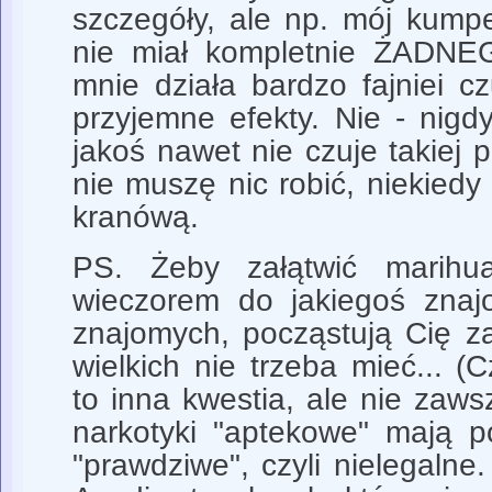
szczegóły, ale np. mój kumpe
nie miał kompletnie ŻADNEG
mnie działa bardzo fajniei c
przyjemne efekty. Nie - nigd
jakoś nawet nie czuje takiej p
nie muszę nic robić, niekied
kranówą.
PS. Żeby załątwić marihu
wieczorem do jakiegoś znaj
znajomych, począstują Cię z
wielkich nie trzeba mieć... (C
to inna kwestia, ale nie zawsz
narkotyki "aptekowe" mają 
"prawdziwe", czyli nielegalne.