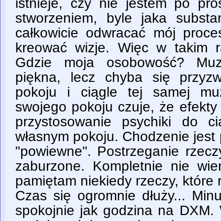
istnieje, czy nie jestem po p
stworzeniem, byle jaka substan
całkowicie odwracać mój proce
kreować wizje. Więc w takim r
Gdzie moja osobowość? Muzy
piękna, lecz chyba się przyz
pokoju i ciągle tej samej mu
swojego pokoju czuje, że efekty
przystosowanie psychiki do c
własnym pokoju. Chodzenie jest 
"powiewne". Postrzeganie rzeczy
zaburzone. Kompletnie nie wiem
pamiętam niekiedy rzeczy, które
Czas się ogromnie dłuży... Minu
spokojnie jak godzina na DXM. 