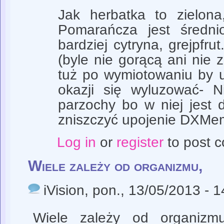
Jak herbatka to zielona
Pomarańcza jest średn
bardziej cytryna, grejpfru
(byle nie gorącą ani nie 
tuż po wymiotowaniu by u
okazji się wyluzować- N
parzochy bo w niej jest
zniszczyć upojenie DXMe
Log in
or
register
to post 
Wiele zależy od organizmu,
iVision
, pon., 13/05/2013 - 1
Wiele zależy od organizm