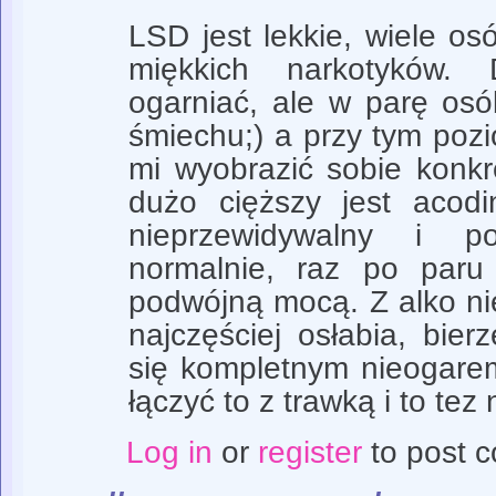
LSD jest lekkie, wiele os
miękkich narkotyków.
ogarniać, ale w parę os
śmiechu;) a przy tym pozi
mi wyobrazić sobie konkr
dużo cięższy jest acodi
nieprzewidywalny i po
normalnie, raz po paru
podwójną mocą. Z alko n
najczęściej osłabia, bier
się kompletnym nieogarem;
łączyć to z trawką i to tez
Log in
or
register
to post 