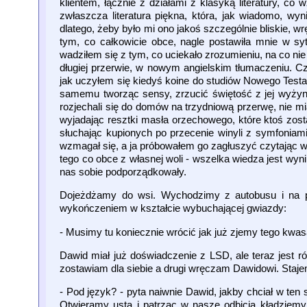
klientem, łącznie z działami z klasyką literatury, c
zwłaszcza literatura piękna, która, jak wiadomo, w
dlatego, żeby było mi ono jakoś szczególnie bliskie, w
tym, co całkowicie obce, nagle postawiła mnie w syt
wadziłem się z tym, co uciekało zrozumieniu, na co ni
długiej przerwie, w nowym angielskim tłumaczeniu. Cz
jak uczyłem się kiedyś koine do studiów Nowego Testam
samemu tworząc sensy, zrzucić świętość z jej wyży
rozjechali się do domów na trzydniową przerwę, nie mi
wyjadając resztki masła orzechowego, które ktoś zost
słuchając kupionych po przecenie winyli z symfoniam
wzmagał się, a ja próbowałem go zagłuszyć czytając wł
tego co obce z własnej woli - wszelka wiedza jest w
nas sobie podporządkowały.
Dojeżdżamy do wsi. Wychodzimy z autobusu i na 
wykończeniem w kształcie wybuchającej gwiazdy:
- Musimy tu koniecznie wrócić jak już zjemy tego kwas
Dawid miał już doświadczenie z LSD, ale teraz jest
zostawiam dla siebie a drugi wręczam Dawidowi. Staje
- Pod język? - pyta naiwnie Dawid, jakby chciał w t
Otwieramy usta i patrząc w nasze odbicia kładziemy k