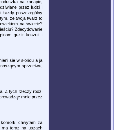
 poduszka na kanapie,
ziwiane przez ludzi i
 i każdy poszczególny
tym, że twoja twarz to
człowiekiem na świecie?
mieściu? Zdecydowanie
inam guzik koszuli i
eni się w słońcu a ja
eznoszącym sprzeciwu,
a. Z tych rzeczy rodzi
 prowadząc mnie przez
c komórki chwytam za
ry ma teraz na uszach