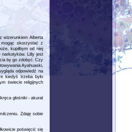
 z wizerunkiem Alberta
e mogąc skorzystać z
oże, kupiłbym od niej
narkotyków. Lilly jest
cia by go zdobyć. Czy
gotowywania Ayahuaski,
 wygląda odpowiedź na
e kiedyś trzeba było
m świecie religijnych
ręca głośniki - akurat
ilczeniu. Zdaję sobie
kowicie poświęcić się