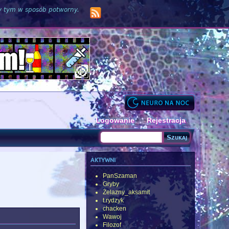
zy tym w sposób potworny.
Logowanie
Rejestracja
Szukaj
Formularz wyszukiwania
aktywni
PanSzaman
Gryby
Żelazny_aksamit
t.rydzyk
chacken
Wawoj
Filozof