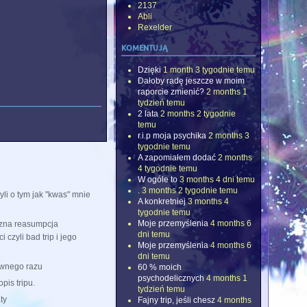
2137
Abli
Rexelder
komentują
Dzięki
1 month 3 tygodnie temu
Dałoby radę jeszcze w moim
raporcie zmienić?
2 months 1
tydzień temu
2 lata
2 months 2 tygodnie
temu
r.i.p moja psychika
2 months 3
tygodnie temu
A zapomiałem dodać
2 months
4 tygodnie temu
W ogóle to
3 months 4 dni temu
.
3 months 2 tygodnie temu
yli o tym jak "kwas" mnie
A konkretniej
3 months 4
tygodnie temu
Moje przemyślenia
4 months 6
czna reasumpcja
dni temu
czyli bad trip i jego
Moje przemyślenia
4 months 6
dni temu
ewnego razu
60 % moich
psychodelicznych
4 months 1
pis tripu.
tydzień temu
ty
Fajny trip, jeśli chesz
4 months