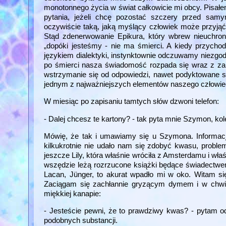
monotonnego życia w świat całkowicie mi obcy. Pisał
pytania, jeżeli chcę pozostać szczery przed samy
oczywiście taką, jaką myślący człowiek może przyjąć o
Stąd zdenerwowanie Epikura, który wbrew nieuchron
„dopóki jesteśmy - nie ma śmierci. A kiedy przychod
językiem dialektyki, instynktownie odczuwamy niezgod
po śmierci nasza świadomość rozpada się wraz z zam
wstrzymanie się od odpowiedzi, nawet podyktowane sz
jednym z najważniejszych elementów naszego człowie
W miesiąc po zapisaniu tamtych słów dzwoni telefon:
- Dalej chcesz te kartony? - tak pyta mnie Szymon, ko
Mówię, że tak i umawiamy się u Szymona. Informacj
kilkukrotnie nie udało nam się zdobyć kwasu, probl
jeszcze Lily, która właśnie wróciła z Amsterdamu i wł
wszędzie leżą rozrzucone książki będące świadectwem na
Lacan, Jünger, to akurat wpadło mi w oko. Witam si
Zaciągam się zachłannie gryzącym dymem i w chwil
miękkiej kanapie:
- Jesteście pewni, że to prawdziwy kwas? - pytam o
podobnych substancji.