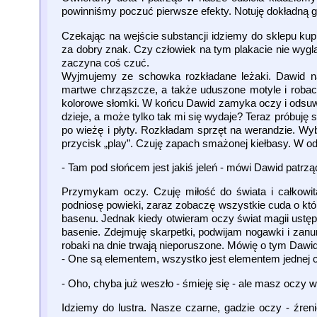
powinniśmy poczuć pierwsze efekty. Notuję dokładną g
Czekając na wejście substancji idziemy do sklepu kup
za dobry znak. Czy człowiek na tym plakacie nie wygląd
zaczyna coś czuć.
Wyjmujemy ze schowka rozkładane leżaki. Dawid nal
martwe chrząszcze, a także uduszone motyle i robac
kolorowe słomki. W końcu Dawid zamyka oczy i odsuwa
dzieje, a może tylko tak mi się wydaje? Teraz próbuj
po wieżę i płyty. Rozkładam sprzęt na werandzie. W
przycisk „play”. Czuję zapach smażonej kiełbasy. W o
- Tam pod słońcem jest jakiś jeleń - mówi Dawid patrz
Przymykam oczy. Czuję miłość do świata i całkowit
podniosę powieki, zaraz zobaczę wszystkie cuda o któ
basenu. Jednak kiedy otwieram oczy świat magii us
basenie. Zdejmuję skarpetki, podwijam nogawki i zan
robaki na dnie trwają nieporuszone. Mówię o tym Dawi
- One są elementem, wszystko jest elementem jednej 
- Oho, chyba już weszło - śmieję się - ale masz oczy wi
Idziemy do lustra. Nasze czarne, gadzie oczy - źren