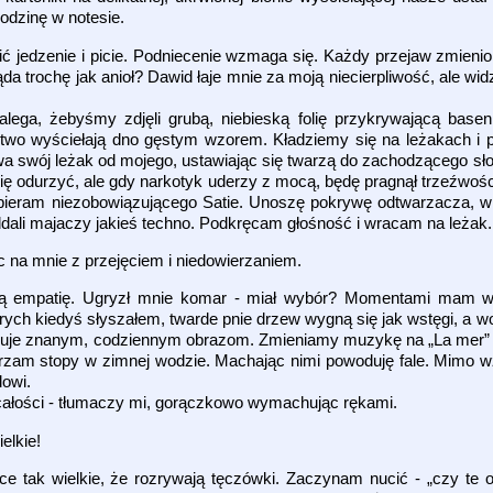
odzinę w notesie.
ić jedzenie i picie. Podniecenie wzmaga się. Każdy przejaw zmieni
a trochę jak anioł? Dawid łaje mnie za moją niecierpliwość, ale wid
ega, żebyśmy zdjęli grubą, niebieską folię przykrywającą base
two wyściełają dno gęstym wzorem. Kładziemy się na leżakach i 
 swój leżak od mojego, ustawiając się twarzą do zachodzącego słoń
ę się odurzyć, ale gdy narkotyk uderzy z mocą, będę pragnął trzeźw
ybieram niezobowiązującego Satie. Unoszę pokrywę odtwarzacza, 
ddali majaczy jakieś techno. Podkręcam głośność i wracam na leżak.
ąc na mnie z przejęciem i niedowierzaniem.
ą empatię. Ugryzł mnie komar - miał wybór? Momentami mam wraż
rych kiedyś słyszałem, twarde pnie drzew wygną się jak wstęgi, a 
tępuje znanym, codziennym obrazom. Zmieniamy muzykę na „La me
urzam stopy w zimnej wodzie. Machając nimi powoduję fale. Mimo w
dowi.
całości - tłumaczy mi, gorączkowo wymachując rękami.
elkie!
ice tak wielkie, że rozrywają tęczówki. Zaczynam nucić - „czy t