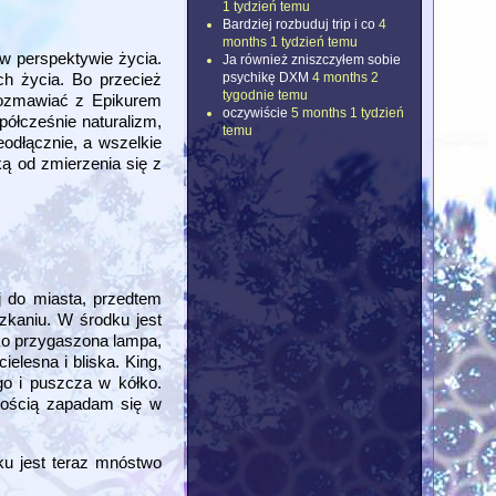
1 tydzień temu
Bardziej rozbuduj trip i co
4
months 1 tydzień temu
 w perspektywie życia.
Ja również zniszczyłem sobie
psychikę DXM
4 months 2
ch życia. Bo przecież
tygodnie temu
 rozmawiać z Epikurem
oczywiście
5 months 1 tydzień
półcześnie naturalizm,
temu
odłącznie, a wszelkie
ą od zmierzenia się z
j do miasta, przedtem
zkaniu. W środku jest
lko przygaszona lampa,
elesna i bliska. King,
go i puszcza w kółko.
nością zapadam się w
ku jest teraz mnóstwo