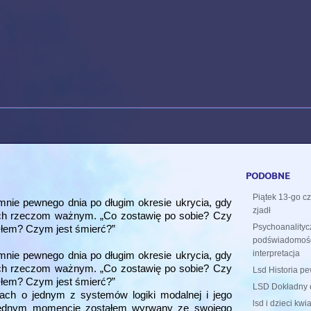
podobne
Piątek 13-go cz
mnie pewnego dnia po długim okresie ukrycia, gdy
zjadł
zch rzeczom ważnym. „Co zostawię po sobie? Czy
Psychoanality
yłem? Czym jest śmierć?”
podświadomości 
interpretacja
mnie pewnego dnia po długim okresie ukrycia, gdy
zch rzeczom ważnym. „Co zostawię po sobie? Czy
Lsd Historia p
yłem? Czym jest śmierć?”
LSD Dokładny o
kach o jednym z systemów logiki modalnej i jego
lsd i dzieci kwia
jednym momencie zostałem wyrwany ze swojego