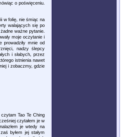
mówiąc o poświęceniu.
 w folię, nie śmiąc na
erty walających się po
 żadne ważne pytanie.
owały moje oczytanie i
e prowadziły mnie od
znięci, nadzy ślepcy
łych i słabych, przez
órego istnienia nawet
iej i zobaczmy, gdzie
i czytam Tao Te Ching
ześniej czytałem je w
nalazłem je wtedy na
 zaś byłem jej stałym