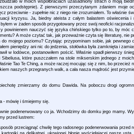
o wzbudzało w moich współbraciach uzasadniony strach o moją bied
yniszcza podstępnie). Z pierwszymi przeczytanym zdaniem moje oc
ręcz przeciwnie - zupełnie nic z niego nie zrozumiałem. To właśnie ś
uacji kryzysu. Ja, biedny ateista z całym balastem oświecenia i 
e byłem w żaden sposób przygotowany przez swój neoficki racjonaliz
y powinienem nauczyć się języka chińskiego tylko po to, by móc c
entu? A może czytać tak, jak przeważnie czyta się literaturę, nie p
n do mojego poziomu? Czytając przypominam sobie, jak pewnego 
ałem pieniędzy ani nic do jedzenia, stołówka była zamknięta i zamia
awił w lodówce, postanowiłem pościć. Właśnie spadł pierwszy śnie
i Sibeliusa, które puszczałem na stole mikserskim jednego z moich
aśnie Tao Te Ching, a może raczej mocując się z nim, bo przecież ni
ynikiem naszych przegranych walk, a cała nasza mądrość jest przym
piechotę zmierzamy do domu Dawida. Na poboczu drogi ogromny
a - mówię i śmiejemy się.
 równie podenerwowany co ja. Wchodzimy do domku jego mamy. Wyjm
my przed lustrem:
en sposób przeciągnąć chwilę tego radosnego podenerwowania przed 
artoniki na delikatnej, ukrwionej błonie wyściełającej nasze usta.