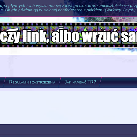
pa płynnych świń wylała mu się z lewego oka, które zniekształciło się pr
. Ohydny świnio ryj w zielonej konfederatce z piórkiem. (Witkacy, Peyotl)
?
Regulamin i zastrzeżenia
Jak napisać TR?