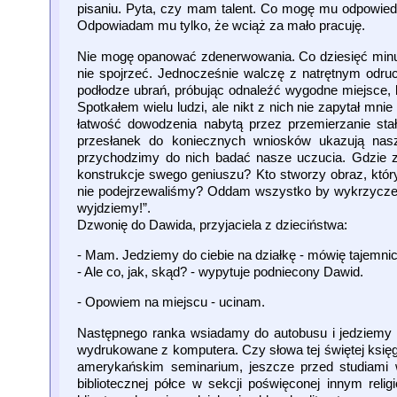
pisaniu. Pyta, czy mam talent. Co mogę mu odpowiedz
Odpowiadam mu tylko, że wciąż za mało pracuję.
Nie mogę opanować zdenerwowania. Co dziesięć minut pr
nie spojrzeć. Jednocześnie walczę z natrętnym odruch
podłodze ubrań, próbując odnaleźć wygodne miejsce,
Spotkałem wielu ludzi, ale nikt z nich nie zapytał mn
łatwość dowodzenia nabytą przez przemierzanie sta
przesłanek do koniecznych wniosków ukazują nasz
przychodzimy do nich badać nasze uczucia. Gdzie zna
konstrukcje swego geniuszu? Kto stworzy obraz, któr
nie podejrzewaliśmy? Oddam wszystko by wykrzyczeć p
wyjdziemy!”.
Dzwonię do Dawida, przyjaciela z dzieciństwa:
- Mam. Jedziemy do ciebie na działkę - mówię tajemni
- Ale co, jak, skąd? - wypytuje podniecony Dawid.
- Opowiem na miejscu - ucinam.
Następnego ranka wsiadamy do autobusu i jedziemy 
wydrukowane z komputera. Czy słowa tej świętej księ
amerykańskim seminarium, jeszcze przed studiami 
bibliotecznej półce w sekcji poświęconej innym reli