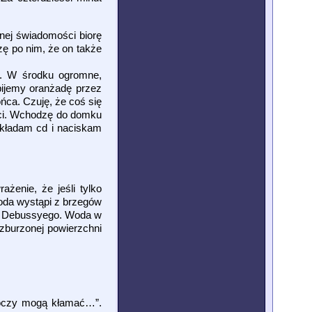
onej świadomości biorę
zę po nim, że on także
n. W środku ogromne,
pijemy oranżadę przez
ca. Czuję, że coś się
ości. Wchodzę do domku
wkładam cd i naciskam
enie, że jeśli tylko
woda wystąpi z brzegów
r” Debussyego. Woda w
zburzonej powierzchni
e oczy mogą kłamać…”.