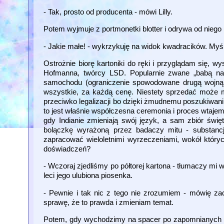
- Tak, prosto od producenta - mówi Lilly.
Potem wyjmuje z portmonetki blotter i odrywa od niego 
- Jakie małe! - wykrzykuję na widok kwadracików. Myś
Ostrożnie biorę kartoniki do ręki i przyglądam się, 
Hofmanna, twórcy LSD. Popularnie zwane „babą na
samochodu (ograniczenie spowodowane drugą wojną ś
wszystkie, za każdą cenę. Niestety sprzedać może mi 
przeciwko legalizacji bo dzięki żmudnemu poszukiwan
to jest właśnie współczesna ceremonia i proces wtaje
gdy Indianie zmieniają swój język, a sam zbiór św
bolączkę wyrażoną przez badaczy mitu - substancj
zapracować wieloletnimi wyrzeczeniami, wokół któryc
doświadczeń?
- Wczoraj zjedliśmy po półtorej kartona - tłumaczy mi
leci jego ulubiona piosenka.
- Pewnie i tak nic z tego nie zrozumiem - mówię za
sprawę, że to prawda i zmieniam temat.
Potem, gdy wychodzimy na spacer po zapomnianych m