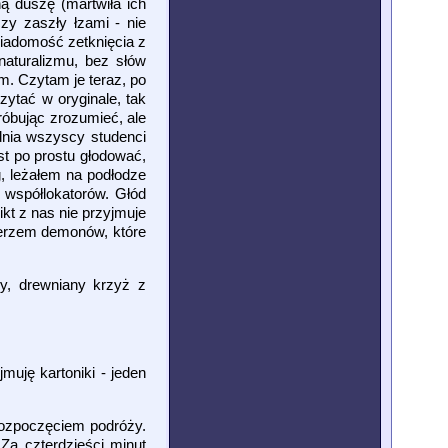
ną duszę (martwiła ich
zy zaszły łzami - nie
wiadomość zetknięcia z
naturalizmu, bez słów
m. Czytam je teraz, po
zytać w oryginale, tak
róbując zrozumieć, ale
dnia wszyscy studenci
st po prostu głodować,
g, leżałem na podłodze
 współlokatorów. Głód
kt z nas nie przyjmuje
ierzem demonów, które
, drewniany krzyż z
uję kartoniki - jeden
rozpoczęciem podróży.
 Za czterdzieści minut