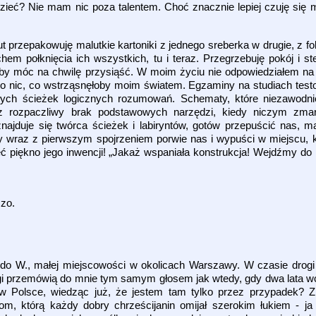
ieć? Nie mam nic poza talentem. Choć znacznie lepiej czuję się 
zepakowuję malutkie kartoniki z jednego sreberka w drugie, z folii
em połknięcia ich wszystkich, tu i teraz. Przegrzebuję pokój i st
 by móc na chwilę przysiąść. W moim życiu nie odpowiedziałem na
ie o nic, co wstrząsnęłoby moim światem. Egzaminy na studiach test
łych ścieżek logicznych rozumowań. Schematy, które niezawodni
 rozpaczliwy brak podstawowych narzędzi, kiedy niczym zmar
jduje się twórca ścieżek i labiryntów, gotów przepuścić nas, ma
y wraz z pierwszym spojrzeniem porwie nas i wypuści w miejscu, kt
iękno jego inwencji! „Jakaż wspaniała konstrukcja! Wejdźmy do n
czo.
do W., małej miejscowości w okolicach Warszawy. W czasie drog
gi przemówią do mnie tym samym głosem jak wtedy, gdy dwa lata wc
w Polsce, wiedząc już, że jestem tam tylko przez przypadek? Z
giom, którą każdy dobry chrześcijanin omijał szerokim łukiem - ja