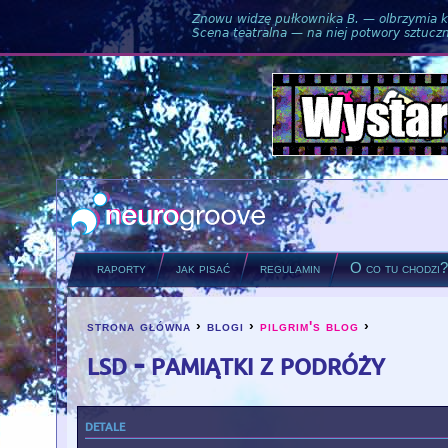
Znowu widzę pułkownika B. — olbrzymia ku
Scena teatralna — na niej potwory sztuczne
raporty
jak pisać
regulamin
O co tu chodzi
strona główna
›
blogi
›
pilgrim's blog
›
you are here
lsd - pamiątki z podróży
detale