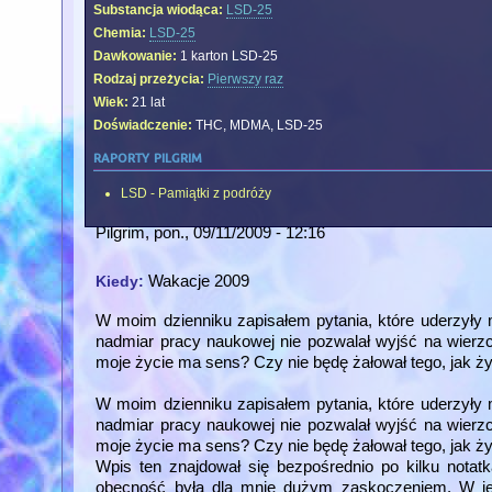
Substancja wiodąca:
LSD-25
Chemia:
LSD-25
Dawkowanie:
1 karton LSD-25
Rodzaj przeżycia:
Pierwszy raz
Wiek:
21 lat
Doświadczenie:
THC, MDMA, LSD-25
raporty pilgrim
LSD - Pamiątki z podróży
Pilgrim
, pon., 09/11/2009 - 12:16
Wakacje 2009
Kiedy:
W moim dzienniku zapisałem pytania, które uderzyły 
nadmiar pracy naukowej nie pozwalał wyjść na wier
moje życie ma sens? Czy nie będę żałował tego, jak ż
W moim dzienniku zapisałem pytania, które uderzyły 
nadmiar pracy naukowej nie pozwalał wyjść na wier
moje życie ma sens? Czy nie będę żałował tego, jak ż
Wpis ten znajdował się bezpośrednio po kilku notat
obecność była dla mnie dużym zaskoczeniem. W 