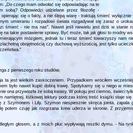
em: „Do czego mam odwołać się odpowiadając na te
m sobą? Odpowiedzi udzielane przez filozofię -
pierając się o fakty, a nie ślepą wiarę - traktują śmierć wyłącznie
nym umieraniu i rozpadowi świata rozgadywał się zaraz o uroka
zi śmierć - nie ma nas”. Nawet jeśli niewielu jest dziś w stanie
ę na takie postawienie sprawy. Być może, tak jak głosi to modny ws
ierającym mózgiem, jednak tu i teraz śmierć towarzyszy nam nie
lachetną obojętnością czy duchową wyższością, jest tylko ucieczk
czeństwa.”
lega z pierwszego roku studiów.
a ta jest wielkim zaskoczeniem. Przypadkiem wróciłem wcześnie
emem było nawet kupić dobrą trawę. Spotykamy się u niego w mies
aśnie ona przywiozła ze sobą kwasy. W pokoju jest ciemno, świeci ty
miętnej, łóżkowej lektury podczas której treść książki staje się ci
ę z Szymonem i Lily. Szymon niespiesznie skręca jointa, zapala 
ę potem czuję jak rozgrzana krew uderza w skronie. Z przyjem
dległym głosem, a z moich płuc wypływają resztki dymu. - Na ryn