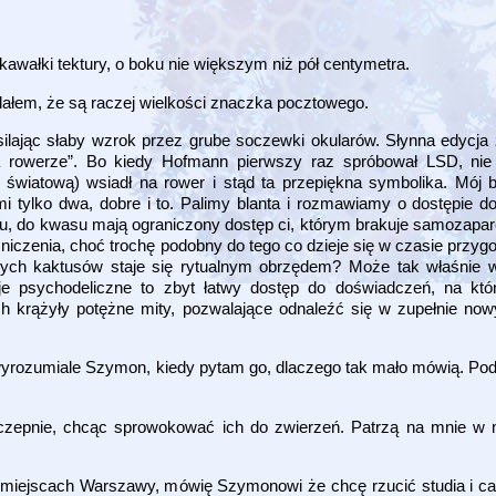
kawałki tektury, o boku nie większym niż pół centymetra.
lałem, że są raczej wielkości znaczka pocztowego.
wysilając słaby wzrok przez grube soczewki okularów. Słynna edycja
 rowerze”. Bo kiedy Hofmann pierwszy raz spróbował LSD, ni
wiatową) wsiadł na rower i stąd ta przepiękna symbolika. Mój b
tylko dwa, dobre i to. Palimy blanta i rozmawiamy o dostępie do 
iu, do kwasu mają ograniczony dostęp ci, którym brakuje samozapar
mniczenia, choć trochę podobny do tego co dzieje się w czasie przy
iętych kaktusów staje się rytualnym obrzędem? Może tak właśnie
e psychodeliczne to zbyt łatwy dostęp do doświadczeń, na któr
h krążyły potężne mity, pozwalające odnaleźć się w zupełnie nowy
 wyrozumiale Szymon, kiedy pytam go, dlaczego tak mało mówią. Podk
czepnie, chcąc sprowokować ich do zwierzeń. Patrzą na mnie w m
iejscach Warszawy, mówię Szymonowi że chcę rzucić studia i cał