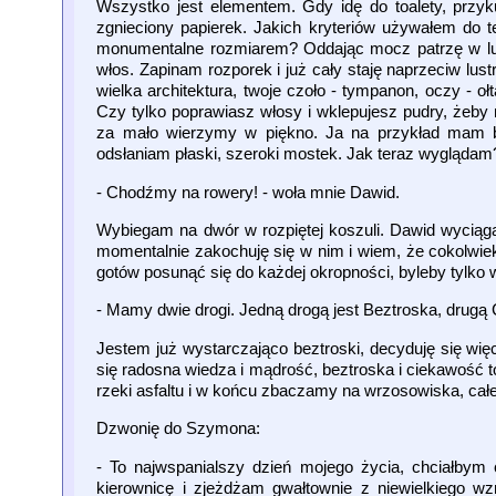
Wszystko jest elementem. Gdy idę do toalety, przy
zgnieciony papierek. Jakich kryteriów używałem do t
monumentalne rozmiarem? Oddając mocz patrzę w lust
włos. Zapinam rozporek i już cały staję naprzeciw lust
wielka architektura, twoje czoło - tympanon, oczy - ołt
Czy tylko poprawiasz włosy i wklepujesz pudry, żeb
za mało wierzymy w piękno. Ja na przykład mam ba
odsłaniam płaski, szeroki mostek. Jak teraz wyglądam
- Chodźmy na rowery! - woła mnie Dawid.
Wybiegam na dwór w rozpiętej koszuli. Dawid wyciąga
momentalnie zakochuję się w nim i wiem, że cokolwie
gotów posunąć się do każdej okropności, byleby tylko 
- Mamy dwie drogi. Jedną drogą jest Beztroska, drugą
Jestem już wystarczająco beztroski, decyduję się wię
się radosna wiedza i mądrość, beztroska i ciekawość
rzeki asfaltu i w końcu zbaczamy na wrzosowiska, całe
Dzwonię do Szymona:
- To najwspanialszy dzień mojego życia, chciałby
kierownicę i zjeżdżam gwałtownie z niewielkiego wz