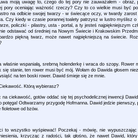
kuwa moją uwagę to, czego do tej pory nie zauważałem - obraz,
ej pory oceniając ważność rzeczy? Czy to co wielkie musi być pod
ro na odbicie swojej twarzy - w świecące oczy, w twardy zarost
ra. Czy kiedy w czasie porannej toalety patrzysz w lustro myślisz o 
arze, policzki - pilastry, usta - portal, a ty jesteś najpiękniejszym 
y nie odstawać od średniej na Nowym Świecie i Krakowskim Przed
rdzo piękną twarz, może nawet najpiękniejszą na świecie. Rozp
?
 właśnie wspaniałą, srebrną holenderkę i wraca do szopy. Rower mi
k się stanie, ten rower musi być mój. Wołam do Dawida głosem ni
wsiąść na ten boski rower. Dawid śmieje się ze mnie.
 Ciekawość. Którą wybierasz?
c na ciekawość, gotów oddać się tej psychodelicznej inwencji Dawid
 to potęga! Odtwarzamy przygodę Hofmanna. Dawid jedzie pierwszy,
 fioletowe od bzów.
m ci to wszystko wyśpiewać! Poczekaj - mówię, nie wypuszczają
niesienia, krzycząc z radości, tak głośno, że nawet Dawid, któ