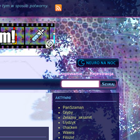
zy tym w sposób potworny.
Logowanie
Rejestracja
Szukaj
Formularz wyszukiwania
aktywni
PanSzaman
Gryby
Żelazny_aksamit
t.rydzyk
chacken
Wawoj
Filozof