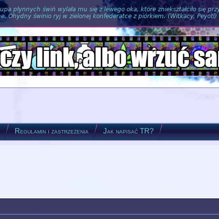
pa płynnych świń wylała mu się z lewego oka, które zniekształciło się pr
. Ohydny świnio ryj w zielonej konfederatce z piórkiem. (Witkacy, Peyotl)
?
Regulamin i zastrzeżenia
Jak napisać TR?