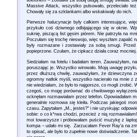
Massive Attack, wszystko pulsowało, przeleciało też
Chowały się za szklankami albo wskakiwały do nich.
Pierwsze halucynacje były całkiem interesujące, w
przykuło coś dziwnego odbijającego się w oknie. Wpa
suknię, piszącą list gęsim piórem. Nie patrzyła na m
Poczułam się trochę nieswojo, więc wyszłam zapalić na
były rozmazane i zostawiały za sobą smugi. Przed 
popieprzone. Czułam, że cipkacz działa coraz mocniej
Siedziałam na fotelu i badałam teren. Zauważyłam, na ś
poruszając je. Wszystko wirowało. Moją uwagę przykuł
przez dłuższą chwilę, zauważyłam, że dziewczyna ze
ogromny natłok myśli, wszystko nacierało na mnie z ze
nie wiedziałam, że było to najgorsze, co mogli zrobi
czegoś, co mogę porównać do chwilowego wyłączenia s
ocknęłam rozmawiałam przez telefon. Opowiadałam mojej
generalnie rozmowa się kleiła. Podczas jakiegoś mon
czasu. Zapytałam „M., jesteś?” i nie uzyskując odpow
sobie: o co k*rwa chodzi, przecież z nią rozmawiała
moi towarzysze i próbowałam puścić muzykę z laptop
kompa – udało mi się. Zarzucałam Fever Ray’a na zmi
to opisać, ale było to zupełnie nowe doświadczenie. Ta