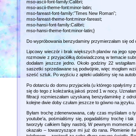
mso-ascii-font-family:Calibri;
mso-ascii-theme-font:minor-latin;
mso-fareast-font-family:"Times New Roman";
mso-fareast-theme-font:minor-fareast;
mso-hansi-font-family:Calibri;
mso-hansi-theme-font:minor-latin;}
Do wypróbowania benzydaminy przymierzałam się od daw
Lipcowy wieczór i brak większych planów na jego spę
rozmowie z przyjaciółką doświadczoną w temacie subst
dodałam jeszcze jedno. Około godziny 22 wstąpiłam
saszetki sprzedawane są podwójnie, więc mogłam wzią
sześć sztuk. Po wyjściu z apteki udaliśmy się na auto
Po dotarciu do domu przyjaciela (u którego spałyśmy z
się do tego z koleżanką jakoś przed 1 w nocy. Uznałam,
filtracji rozmieszałam uzyskaną benzydaminkę z odro
kolejne dwie doby czułam jeszcze to gówno na języku. 
Byłam trochę zdenerwowana, cały czas myślałam o tym
youtube’a, pośmialiśmy się, pogadaliśmy trochę i tak
tworzyły całkiem fajny nastrój. W pewnym momencie 
okazało – towarzyszące mi już do rana. Płomienie ś
telefonem – zostawił za sobą długą smugę światła. B