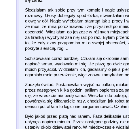
się zaraz.
Siedziałam tak sobie przy tym kompie i nagle usłysz
rozmowy. Głosy dobiegały spod łóżka, stwierdziłam w
głowę w dół. Nagle wy*ebałam stamtąd jak z procy i 
że musi ze mną porozmawiać i że przyszedł po mnie. 
obecność. Widziałam go jeszcze w różnych miejscach – 
za firanką i wychylał zza niej raz po raz. Byłam prz
to, że cały czas przypomina mi o swojej obecności, 
pokryte sierścią, rogi…
Schizowałam coraz bardziej. Czułam się okropnie samo
napisać smsa, wydawało mi się, że piszę go dwie go
moich przyjaciół. Widziałam ich, gadaliśmy o jakiś p
ogarniało mnie przerażenie, więc znowu zamykałam oc
Zaczęło świtać. Postanowiłam wyjść na balkon, miałam
przez następnych kilka godzin, paliłam papierosa za 
się, że wreszcie nie będę sama. Weszłam do pokoju, ż
powtórzyła się kilkanaście razy, chodziłam jak robot
sensu i potrafiłam to logicznie uargumentować. Czułam 
Było jakoś przed piątą nad ranem. Faza delikatnie u
upłynęła dopiero minuta. Przez następne godziny nie d
ustąpiły około dziewiątej rano. W międzyczasie widzia