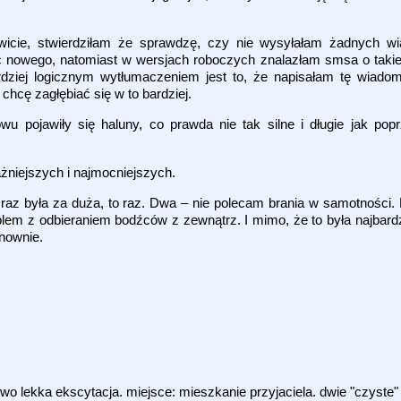
kowicie, stwierdziłam że sprawdzę, czy nie wysyłałam żadnych 
ic nowego, natomiast w wersjach roboczych znalazłam smsa o takie
rdziej logicznym wytłumaczeniem jest to, że napisałam tę wiad
 chcę zagłębiać się w to bardziej.
pojawiły się haluny, co prawda nie tak silne i długie jak poprz
ażniejszych i najmocniejszych.
z była za duża, to raz. Dwa – nie polecam brania w samotności. 
em z odbieraniem bodźców z zewnątrz. I mimo, że to była najbard
onownie.
wo lekka ekscytacja. miejsce: mieszkanie przyjaciela. dwie "czyste