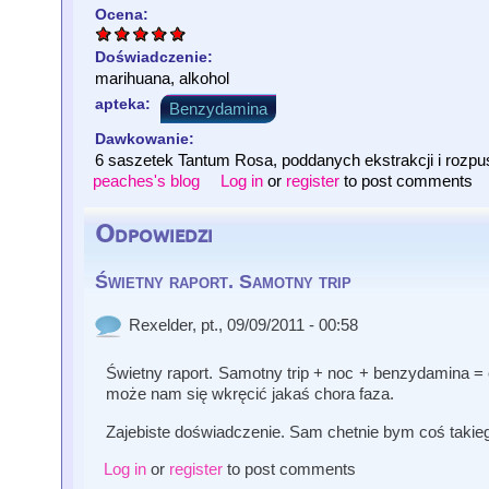
Ocena:
Doświadczenie:
marihuana, alkohol
apteka:
Benzydamina
Dawkowanie:
6 saszetek Tantum Rosa, poddanych ekstrakcji i rozpus
peaches's blog
Log in
or
register
to post comments
Odpowiedzi
Świetny raport. Samotny trip
Rexelder
, pt., 09/09/2011 - 00:58
Świetny raport. Samotny trip + noc + benzydamina = 
może nam się wkręcić jakaś chora faza.
Zajebiste doświadczenie. Sam chetnie bym coś takieg
Log in
or
register
to post comments