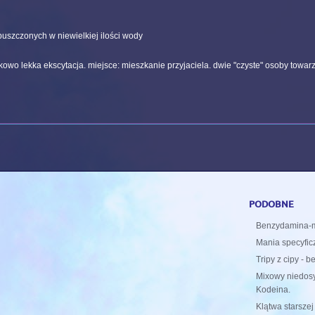
puszczonych w niewielkiej ilości wody
kowo lekka ekscytacja. miejsce: mieszkanie przyjaciela. dwie "czyste" osoby towar
podobne
Benzydamina-m
Mania specyfic
Tripy z cipy - 
Mixowy niedosy
Kodeina.
Klątwa starszej