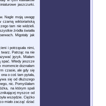
niaturowe jaszczurki.
mów. Nagle moją uwagę
w czarną wiktoriańską
zego tam nie widzieli.
zystkie źródła światła
barwach. Migotały jak
eni i potrząsała nimi,
 twarz. Patrząc na nie
kazywać język. Miałam
dą spać. Wtedy jeszcze
 tym momencie doznałam
m czasie, ale gdy się
 ona o coś tam pytała,
zywa się od dłuższego
anego, nic. Pomyślałam
óżka, na którym spali
 znikającej myszce od
była wszędzie. Ciężko
i co miało zacząć dziać