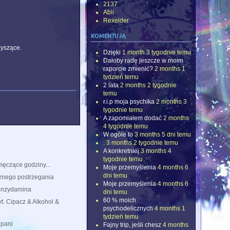
2137
Abli
Rexelder
komentują
zyszące.
Dzięki
1 month 3 tygodnie temu
Dałoby radę jeszcze w moim
raporcie zmienić?
2 months 1
tydzień temu
2 lata
2 months 2 tygodnie
temu
r.i.p moja psychika
2 months 3
tygodnie temu
A zapomiałem dodać
2 months
4 tygodnie temu
W ogóle to
3 months 5 dni temu
.
3 months 2 tygodnie temu
A konkretniej
3 months 4
tygodnie temu
ęczące godziny...
Moje przemyślenia
4 months 6
dni temu
znego postrzegania
Moje przemyślenia
4 months 6
benzydamina
dni temu
60 % moich
t. Cipacz & Alkohol &
psychodelicznych
4 months 1
tydzień temu
 pani
Fajny trip, jeśli chesz
4 months