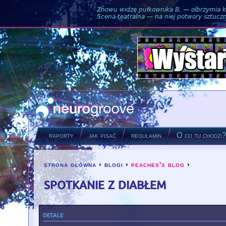
Znowu widzę pułkownika B. — olbrzymia ku
Scena teatralna — na niej potwory sztuczne
raporty
jak pisać
regulamin
O co tu chodzi
strona główna
›
blogi
›
peaches's blog
›
you are here
spotkanie z diabłem
detale