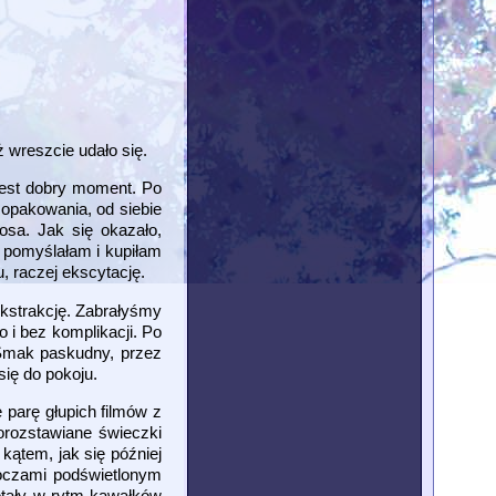
 wreszcie udało się.
jest dobry moment. Po
 opakowania, od siebie
osa. Jak się okazało,
 pomyślałam i kupiłam
, raczej ekscytację.
ekstrakcję. Zabrałyśmy
 i bez komplikacji. Po
 Smak paskudny, przez
się do pokoju.
parę głupich filmów z
porozstawiane świeczki
ątem, jak się później
 oczami podświetlonym
otały w rytm kawałków