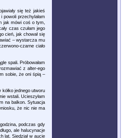
awiały się też jakieś
i powoli przechylałam
m jak mówi coś o tym,
cały czas czułam jego
o cień, jak chował się
zmawiać – wystarcza mu
czerwono-czarne ciało
ągle spali. Próbowałam
rozmawiać z alter-ego
m sobie, że oni śpią –
w kółko jednego utworu
nie wstali. Ucieszyłam
am na balkon. Sytuacja
wniosku, że nic nie ma
 godzina, podczas gdy
długo, ale halucynacje
 lat. Siedział w aucie