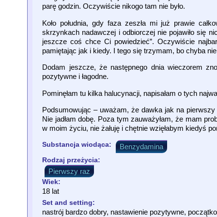
parę godzin. Oczywiście nikogo tam nie było.
Koło południa, gdy faza zeszła mi już prawie cał
skrzynkach nadawczej i odbiorczej nie pojawiło się n
jeszcze coś chce Ci powiedzieć”. Oczywiście najba
pamiętając jak i kiedy. I tego się trzymam, bo chyba nie
Dodam jeszcze, że następnego dnia wieczorem znowu 
pozytywne i łagodne.
Pominęłam tu kilka halucynacji, napisałam o tych najw
Podsumowując – uważam, że dawka jak na pierwszy ra
Nie jadłam dobę. Poza tym zauważyłam, że mam probl
w moim życiu, nie żałuję i chętnie wzięłabym kiedyś p
Substancja wiodąca:
Benzydamina
Rodzaj przeżycia:
Pierwszy raz
Wiek:
18 lat
Set and setting:
nastrój bardzo dobry, nastawienie pozytywne, początko