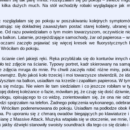
 kilka dużych much. Na stół wchodziły robaki wyglądające jak mi
ięc rozglądałam się po pokoju w poszukiwaniu kolejnych sympto
trując się dokładniej zauważyłam postać starej kobiety, ubranej 
nie. Od razu powiedziałam o tym moim towarzyszom, oczywiście nic
 balkon. Latarnie, przejeżdżające samochody, żar od papierosa – ws
oczami zaczęło pojawiać się więcej kresek we fluorystycznych 
. Wróciłam do pokoju.
cianie cień jakiejś ręki. Ręka przybliżała się do konturów innych ci
o też zdjęcie na ścianie. Typowy portret, kadr skierowany na samą
 zdjęcia mruga do mnie. Po chwili zaczęła robić różne miny, po
wnątrz. Było jakoś koło trzeciej i moi towarzysze stwierdzili, że i
ć. Wyszłam na balkon, usiadłam na krześle i zapaliłam papierosa. W
ię mózgu. Nie wiem ile tam siedziałam i co jeszcze robiłam w ty
 dobrej koleżance o fazie, mówiłam jej, że czuję się dość dziwnie,
ologu, opisującego to co widzę, zorientowałam się, że ona nie od
iedzi spojrzałam na telefon. Żadnego połączenia wykonanego, odebr
m! Wróciłam podenerwowana do pokoju. Usiadłam na podłodze obok ł
a. Po uporaniu się z chmarą owadów biegających po klawiaturze i
anę z Massive Attack. Muzyka wtapiała się w otoczenie, we mnie, 
k jakby dźwięki stanowiły swoisty soundtrack dla tego co się działo 