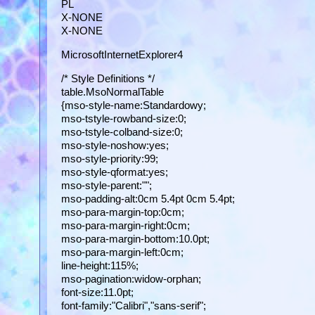
PL
X-NONE
X-NONE
MicrosoftInternetExplorer4
/* Style Definitions */
table.MsoNormalTable
{mso-style-name:Standardowy;
mso-tstyle-rowband-size:0;
mso-tstyle-colband-size:0;
mso-style-noshow:yes;
mso-style-priority:99;
mso-style-qformat:yes;
mso-style-parent:"";
mso-padding-alt:0cm 5.4pt 0cm 5.4pt;
mso-para-margin-top:0cm;
mso-para-margin-right:0cm;
mso-para-margin-bottom:10.0pt;
mso-para-margin-left:0cm;
line-height:115%;
mso-pagination:widow-orphan;
font-size:11.0pt;
font-family:"Calibri","sans-serif";