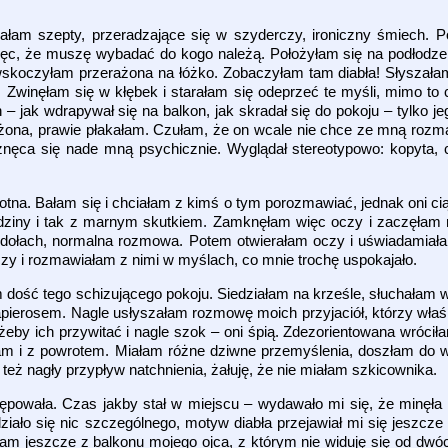
ałam szepty, przeradzające się w szyderczy, ironiczny śmiech. Poj
ięc, że muszę wybadać do kogo należą. Położyłam się na podłodze 
wskoczyłam przerażona na łóżko. Zobaczyłam tam diabła! Słyszała
Zwinęłam się w kłębek i starałam się odeprzeć te myśli, mimo to 
jak wdrapywał się na balkon, jak skradał się do pokoju – tylko jeg
erażona, prawie płakałam. Czułam, że on wcale nie chce ze mną ro
znęca się nade mną psychicznie. Wyglądał stereotypowo: kopyta, 
tna. Bałam się i chciałam z kimś o tym porozmawiać, jednak oni ci
dziny i tak z marnym skutkiem. Zamknęłam więc oczy i zaczęłam 
ierdołach, normalna rozmowa. Potem otwierałam oczy i uświadamiała
zy i rozmawiałam z nimi w myślach, co mnie trochę uspokajało.
 dość tego schizującego pokoju. Siedziałam na krześle, słuchałam 
papierosem. Nagle usłyszałam rozmowę moich przyjaciół, którzy właś
eby ich przywitać i nagle szok – oni śpią. Zdezorientowana wrócił
 tam i z powrotem. Miałam różne dziwne przemyślenia, doszłam do 
też nagły przypływ natchnienia, żałuję, że nie miałam szkicownika.
stępowała. Czas jakby stał w miejscu – wydawało mi się, że minęła
ziało się nic szczególnego, motyw diabła przejawiał mi się jeszcze 
łam jeszcze z balkonu mojego ojca, z którym nie widuję się od dwóch