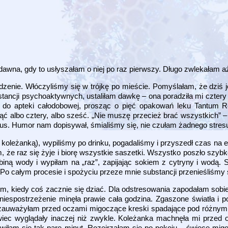
na, gdy to usłyszałam o niej po raz pierwszy. Długo zwlekałam aż
dzenie. Włóczyliśmy się w trójkę po mieście. Pomyślałam, że dziś 
ancji psychoaktywnych, ustaliłam dawkę – ona poradziła mi cztery
 do apteki całodobowej, prosząc o pięć opakowań leku Tantum R
ć albo cztery, albo sześć. „Nie muszę przecież brać wszystkich” –
bus. Humor nam dopisywał, śmialiśmy się, nie czułam żadnego stresu
 koleżanką), wypiliśmy po drinku, pogadaliśmy i przyszedł czas na 
 że raz się żyje i biorę wszystkie saszetki. Wszystko poszło szybko
biną wody i wypiłam na „raz”, zapijając sokiem z cytryny i wodą.
Po całym procesie i spożyciu przeze mnie substancji przenieśliśmy 
, kiedy coś zacznie się dziać. Dla odstresowania zapodałam sobie 
 niespostrzeżenie minęła prawie cała godzina. Zgaszone światła i 
zauważyłam przed oczami migoczące kreski spadające pod różnym k
wiec wyglądały inaczej niż zwykle. Koleżanka machnęła mi przed
awiłam się tak parę minut. Rozejrzałam się po pokoju – świece mig