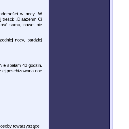
wiadomości w nocy. W
j treści: „Dlaazehm Ci
omość sama, nawet nie
edniej nocy, bardziej
Nie spałam 40 godzin.
ziej poschizowana noc
" osoby towarzyszące.