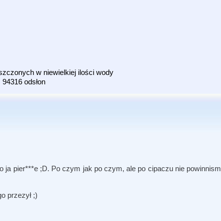
zczonych w niewielkiej ilości wody
94316 odsłon
o ja pier***e ;D. Po czym jak po czym, ale po cipaczu nie powinnis
o przezył ;)