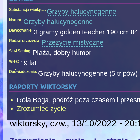
Substancja wiodąca:
Grzyby halucynogenne
Natura:
Grzyby halucynogenne
Dawkowanie:
3 gramy golden teacher 190 cm 84
Rodzaj przeżycia:
Przeżycie mistyczne
Set&Setting:
Plaża, dobry humor.
Wiek:
19 lat
Doświadczenie:
Grzyby halucynogenne (5 tripów)
raporty wiktorsky
Rola Boga, podróż poza czasem i przest
Zrozumieć życie
wiktorsky
, czw., 13/10/2022 - 20: