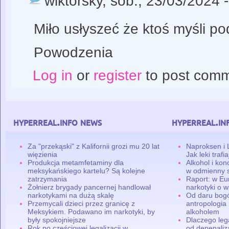
wiktorsky
, sob., 23/03/2024 
Miło usłyszeć że ktoś myśli p
Powodzenia
Log in
or
register
to post com
hyperreal.info news
hyperreal.in
Za "przekąski" z Kalifornii grozi mu 20 lat
Naproksen i 
więzienia
Jak leki traf
Produkcja metamfetaminy dla
Alkohol i ko
meksykańskiego kartelu? Są kolejne
w odmienny 
zatrzymania
Raport: w Eu
Żołnierz brygady pancernej handlował
narkotyki o w
narkotykami na dużą skalę
Od daru bogó
Przemycali dzieci przez granicę z
antropologia
Meksykiem. Podawano im narkotyki, by
alkoholem
były spokojniejsze
Dlaczego leg
Rok po częściowej legalizacji w
od depenaliza