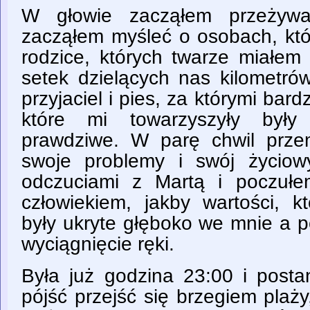
W głowie zacząłem przeżywa
zacząłem myśleć o osobach, któ
rodzice, których twarze miałe
setek dzielących nas kilometrów
przyjaciel i pies, za którymi bar
które mi towarzyszyły były
prawdziwe. W parę chwil prze
swoje problemy i swój życiowy
odczuciami z Martą i poczułe
człowiekiem, jakby wartości, k
były ukryte głęboko we mnie a p
wyciągnięcie ręki.
Była już godzina 23:00 i posta
pójść przejść się brzegiem plaż