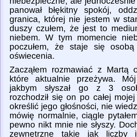
niebezpieczne, ale jednocześnie 
panował błękitny spokój, odd
granica, której nie jestem w sta
duszy czułem, że jest to medi
niebem. W tym momencie niebo
poczułem, że staje się osob
oświecenia.
Zacząłem rozmawiać z Martą o
które aktualnie przeżywa. Mój
jakbym słyszał go z 3 osob
rozchodził się on po całej mojej 
określić jego głośności, nie wied
mówię normalnie, ciągle pytałe
pewno nikt mnie nie słyszy. Doc
zewnętrzne takie jak liczby 