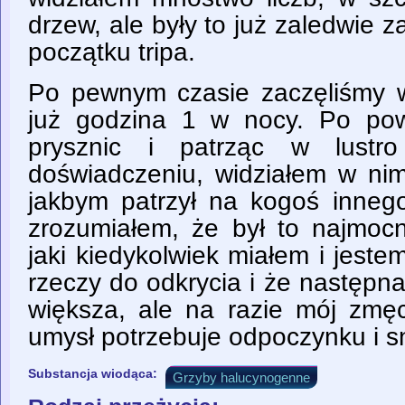
drzew, ale były to już zaledwie z
początku tripa.
Po pewnym czasie zaczęliśmy w
już godzina 1 w nocy. Po po
prysznic i patrząc w lustr
doświadczeniu, widziałem w nim
jakbym patrzył na kogoś innego
zrozumiałem, że był to najmocni
jaki kiedykolwiek miałem i jest
rzeczy do odkrycia i że następn
większa, ale na razie mój zm
umysł potrzebuje odpoczynku i s
Substancja wiodąca:
Grzyby halucynogenne