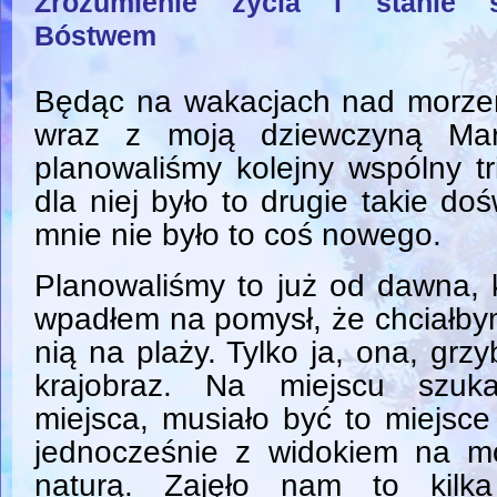
Zrozumienie życia i stanie s
Bóstwem
Będąc na wakacjach nad morze
wraz z moją dziewczyną Mar
planowaliśmy kolejny wspólny tr
dla niej było to drugie takie do
mnie nie było to coś nowego.
Planowaliśmy to już od dawna, k
wpadłem na pomysł, że chciałby
nią na plaży. Tylko ja, ona, grz
krajobraz. Na miejscu szuka
miejsca, musiało być to miejsce
jednocześnie z widokiem na m
naturą. Zajęło nam to kilk