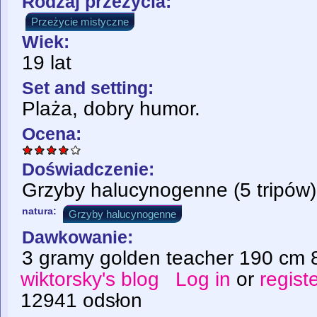
Rodzaj przeżycia:
Przeżycie mistyczne
Wiek:
19 lat
Set and setting:
Plaża, dobry humor.
Ocena:
Doświadczenie:
Grzyby halucynogenne (5 tripów)
natura:
Grzyby halucynogenne
Dawkowanie:
3 gramy golden teacher 190 cm 
wiktorsky's blog
Log in
or
regist
12941 odsłon