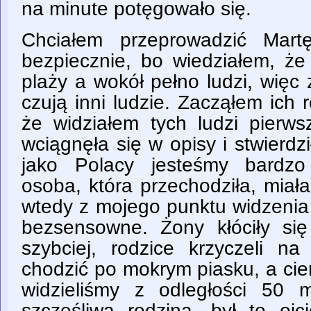
na minute potęgowało się.
Chciałem przeprowadzić Mart
bezpiecznie, bo wiedziałem, ż
plaży a wokół pełno ludzi, więc
czują inni ludzie. Zacząłem ich
że widziałem tych ludzi pierws
wciągnęła się w opisy i stwierdz
jako Polacy jesteśmy bardzo 
osoba, która przechodziła, miał
wtedy z mojego punktu widzenia 
bezsensowne. Żony kłóciły si
szybciej, rodzice krzyczeli n
chodzić po mokrym piasku, a cie
widzieliśmy z odległości 50 
szczęśliwa rodzina, był to oj