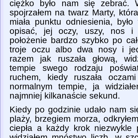
ciężko było nam się zebrać
spojrzałem na twarz Marty, która 
miała punktu odniesienia, było 
opisać, jej oczy, uszy, nos i
położenie bardzo szybko po całe
troje oczu albo dwa nosy i j
razem jak ruszała głową, wi
tempie swego rodzaju poświa
ruchem, kiedy ruszała oczam
normalnym tempie, ja widział
najmniej kilkanaście sekund.
Kiedy po godzinie udało nam si
plaży, brzegiem morza, odkryłe
ciepła a każdy krok niezwykle 
widziałem mnóstwo liczb, w szc