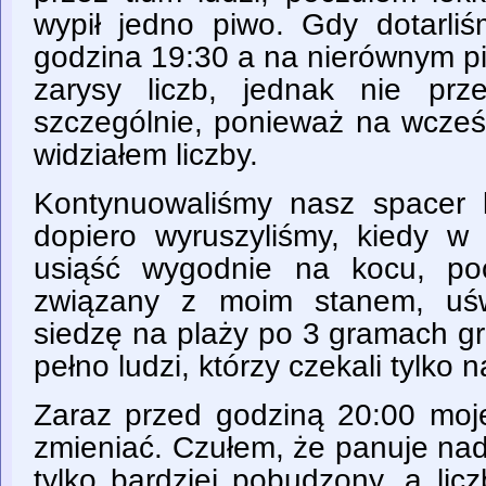
wypił jedno piwo. Gdy dotarliś
godzina 19:30 a na nierównym p
zarysy liczb, jednak nie prz
szczególnie, ponieważ na wcześn
widziałem liczby.
Kontynuowaliśmy nasz spacer 
dopiero wyruszyliśmy, kiedy 
usiąść wygodnie na kocu, poc
związany z moim stanem, uśw
siedzę na plaży po 3 gramach g
pełno ludzi, którzy czekali tylko 
Zaraz przed godziną 20:00 moje
zmieniać. Czułem, że panuje nad
tylko bardziej pobudzony, a lic