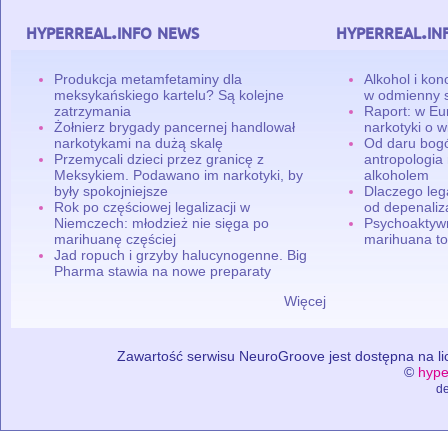
hyperreal.info news
hyperreal.in
Produkcja metamfetaminy dla
Alkohol i ko
meksykańskiego kartelu? Są kolejne
w odmienny 
zatrzymania
Raport: w Eu
Żołnierz brygady pancernej handlował
narkotyki o w
narkotykami na dużą skalę
Od daru bogó
Przemycali dzieci przez granicę z
antropologia
Meksykiem. Podawano im narkotyki, by
alkoholem
były spokojniejsze
Dlaczego leg
Rok po częściowej legalizacji w
od depenaliza
Niemczech: młodzież nie sięga po
Psychoaktyw
marihuanę częściej
marihuana to
Jad ropuch i grzyby halucynogenne. Big
Pharma stawia na nowe preparaty
Więcej
Zawartość serwisu NeuroGroove jest dostępna na lic
©
hype
de