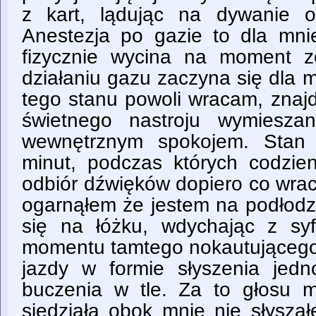
z kart, lądując na dywanie o
Anestezja po gazie to dla mn
fizycznie wycina na moment z
działaniu gazu zaczyna się dla
tego stanu powoli wracam, znajd
świetnego nastroju wymiesza
wewnętrznym spokojem. Stan 
minut, podczas których codzie
odbiór dźwięków dopiero co wra
ogarnąłem że jestem na podłodz
się na łóżku, wdychając z sy
momentu tamtego nokautująceg
jazdy w formie słyszenia jedn
buczenia w tle. Za to głosu m
siedziała obok mnie nie słysza