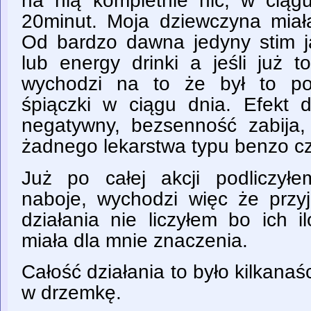
na nią kompletnie nic, w cią
20minut. Moja dziewczyna miał
Od bardzo dawna jedyny stim j
lub energy drinki a jeśli już 
wychodzi na to że był to po
śpiączki w ciągu dnia. Efekt 
negatywny, bezsenność zabija
żadnego lekarstwa typu benzo c
Już po całej akcji podliczył
naboje, wychodzi więc że przy
działania nie liczyłem bo ich 
miała dla mnie znaczenia.
Całość działania to było kilkanaś
w drzemkę.