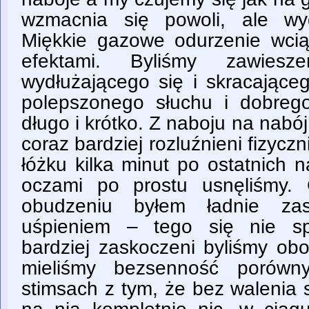
wzmacnia się powoli, ale wyd
Miękkie gazowe odurzenie wcią
efektami. Byliśmy zawies
wydłużającego się i skracające
polepszonego słuchu i dobreg
długo i krótko. Z naboju na nabój
coraz bardziej rozluźnieni fizyczn
łóżku kilka minut po ostatnich 
oczami po prostu usnęliśmy. 
obudzeniu byłem ładnie za
uśpieniem – tego się nie sp
bardziej zaskoczeni byliśmy ob
mieliśmy bezsenność porówn
stimsach z tym, że bez walenia