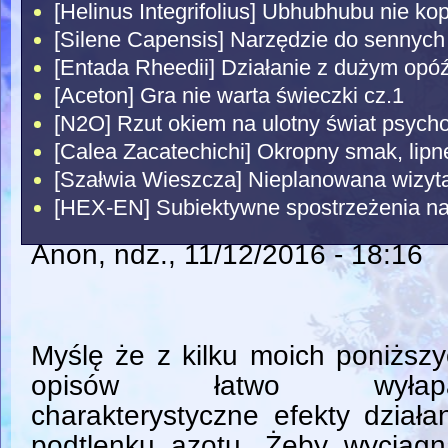
[Helinus Integrifolius] Ubhubhubu nie kop
[Silene Capensis] Narzędzie do sennych
[Entada Rheedii] Działanie z dużym opó
[Aceton] Gra nie warta świeczki cz.1
[N2O] Rzut okiem na ulotny świat psyc
[Calea Zacatechichi] Okropny smak, lipne
[Szałwia Wieszcza] Nieplanowana wizyt
[HEX-EN] Subiektywne spostrzeżenia na 
Anon
, ndz., 11/12/2016 - 18:16
Myślę że z kilku moich poniższ
opisów łatwo wyłap
charakterystyczne efekty działa
podtlenku azotu. Żeby wyciągn