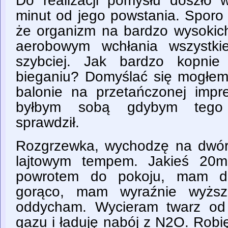
Do realizacji pomysłu doszło w
minut od jego powstania. Sporo
że organizm na bardzo wysokich
aerobowym wchłania wszystki
szybciej. Jak bardzo kopni
bieganiu? Domyślać się mogłem,
balonie na przetańczonej impre
byłbym sobą gdybym tego 
sprawdził.
Rozgrzewka, wychodzę na dwór
lajtowym tempem. Jakieś 20
powrotem do pokoju, mam dob
gorąco, mam wyraźnie wyższe
oddycham. Wycieram twarz od 
gazu i ładuję nabój z N2O. Rob