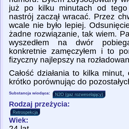
już po kilku minutach od tego 
nastrój zaczął wracać. Przez chw
wcale nie było lepiej. Odsunięc
żadne rozwiązanie, tak wiem. Pa
wyszedłem na dwór pobieg
konkretnie zamęczyłem i to p
fizyczny najlepszy na rozładowan
Całość działania to kilka minut
krótko porównując do pozostałych
Substancja wiodąca:
N2O (gaz rozweselający)
Rodzaj przeżycia:
Retrospekcja
Wiek:
24 lat