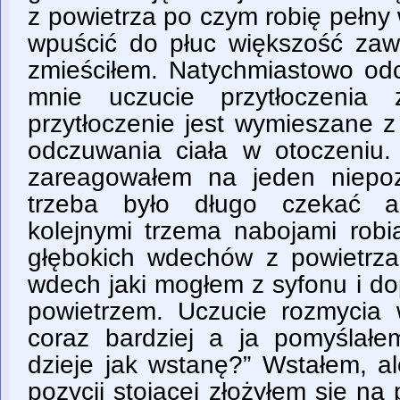
z powietrza po czym robię pełny
wpuścić do płuc większość zawar
zmieściłem. Natychmiastowo od
mnie uczucie przytłoczenia 
przytłoczenie jest wymieszane 
odczuwania ciała w otoczeniu
zareagowałem na jeden niepoz
trzeba było długo czekać a
kolejnymi trzema nabojami robi
głębokich wdechów z powietrza
wdech jaki mogłem z syfonu i do
powietrzem. Uczucie rozmycia 
coraz bardziej a ja pomyślał
dzieje jak wstanę?” Wstałem, al
pozycji stojącej złożyłem się n