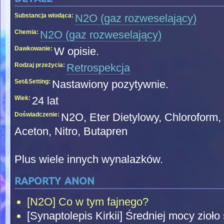
Substancja wiodąca:
N2O (gaz rozweselający)
Chemia:
N2O (gaz rozweselający)
Dawkowanie:
W opisie.
Rodzaj przeżycia:
Retrospekcja
Set&Setting:
Nastawiony pozytywnie.
Wiek:
24 lat
Doświadczenie:
N2O, Eter Dietylowy, Chloroform,
Aceton, Nitro, Butapren
Plus wiele innych wynalazków.
raporty anon
[N2O] Co w tym fajnego?
[Synaptolepis Kirkii] Średniej mocy zioło