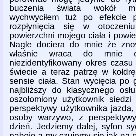
buczenia świata wokół m
wychwyciłem tuż po efekcie p
rozpłynięcia się w otoczeni
powierzchni mojego ciała i powie
Nagle dociera do mnie że zno
właśnie wraca do mnie cz
niezidentyfikowany okres czasu
świecie a teraz patrzę w kołdr
sensie ciała. Stan wycięcia po 
najbliższy do klasycznego os
oszołomiony użytkownik siedzi
perspektywy użytkownika jazda, 
osoby warzywo, z perspektywy
dzień. Jedziemy dalej, syfon sy
naboje a my czujemy się jak na