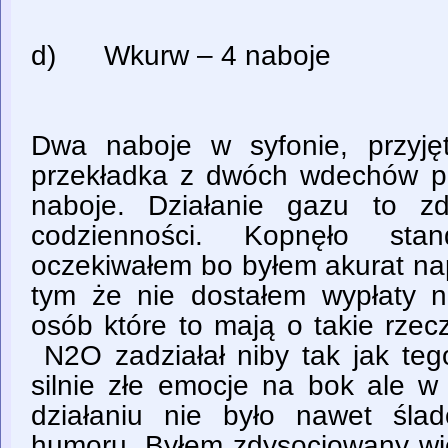
d) Wkurw – 4 naboje
Dwa naboje w syfonie, przyję
przekładka z dwóch wdechów po
naboje. Działanie gazu to z
codzienności. Kopnęło sta
oczekiwałem bo byłem akurat 
tym że nie dostałem wypłaty 
osób które to mają o takie rzec
N2O zadziałał niby tak jak teg
silnie złe emocje na bok ale w
działaniu nie było nawet śla
humoru. Byłem zdysocjowany wi