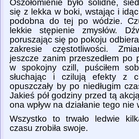
Oszołomienie było solidne, sie
się z lekka w boki, wstając i i
podobna do tej po wódzie. Cz
lekkie stępienie zmysłów. Dź
poruszając się po pokoju odbier
zakresie częstotliwości. Zmi
jeszcze zanim przeszedłem po p
w spokojny czill, puściłem so
słuchając i czilują efekty z 
opuszczały by po niedługim czas
Jakieś pół godziny przed tą akcją
ona wpływ na działanie tego nie
Wszystko to trwało ledwie kilk
czasu zrobiła swoje.