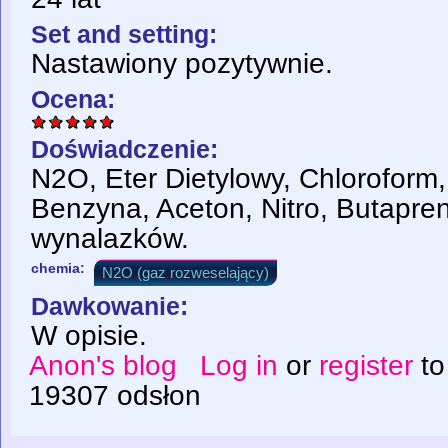
Set and setting:
Nastawiony pozytywnie.
Ocena:
Doświadczenie:
N2O, Eter Dietylowy, Chloroform,
Benzyna, Aceton, Nitro, Butapren
wynalazków.
chemia:
N2O (gaz rozweselający)
Dawkowanie:
W opisie.
Anon's blog
Log in
or
register
to
19307 odsłon