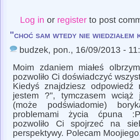
Log in
or
register
to post com
"choć sam wtedy nie wiedziałem k
budzek
, pon., 16/09/2013 - 11
Moim zdaniem miałeś olbrzym
pozwoliło Ci doświadczyć wszys
Kiedyś znajdziesz odpowiedź 
jestem ?", tymczasem wciąż 
(może podświadomie) bory
problemami życia ćpuna :
pozwoliło Ci spojrzeć na sie
perspektywy. Polecam Moojiego