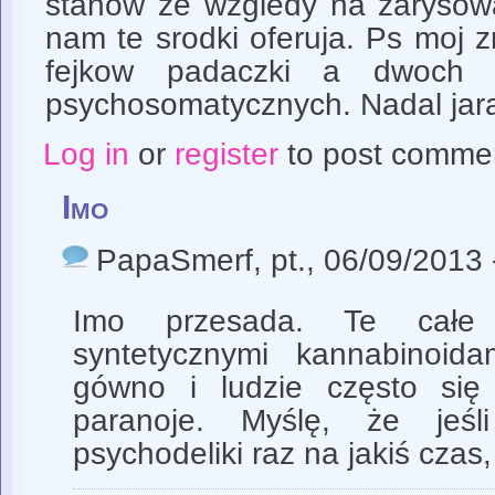
stanow ze wzgledy na zarysowa
nam te srodki oferuja. Ps moj 
fejkow padaczki a dwoch 
psychosomatycznych. Nadal jar
Log in
or
register
to post comme
Imo
PapaSmerf
, pt., 06/09/2013
Imo przesada. Te całe
syntetycznymi kannabinoida
gówno i ludzie często się 
paranoje. Myślę, że jeśl
psychodeliki raz na jakiś czas,