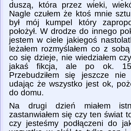
duszą, która przez wieki, wiek
Nagle czułem że ktoś mnie sztu
był mój kumpel który zaprop
położył. W drodze do innego po
jestem w ciele jakiegoś nastola
leżałem rozmyślałem co z sobą 
co się dzieje, nie wiedziałem czy
jakaś fikcja, ale po ok. 1
Przebudziłem się jeszcze ni
udając że wszystko jest ok, po
do domu.
Na drugi dzień miałem istn
zastanwiałem się czy ten świat to
czy jesteśmy podłączeni do jak