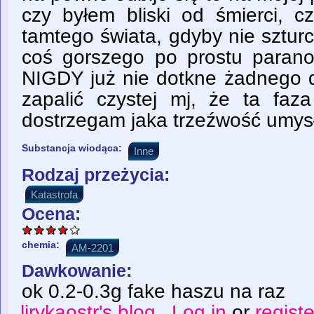
czy byłem bliski od śmierci, c
tamtego świata, gdyby nie szturch
coś gorszego po prostu parano
NIGDY już nie dotkne żadnego d
zapalić czystej mj, że ta faza
dostrzegam jaka trzeźwość umysłu
Substancja wiodąca:
Inne
Rodzaj przeżycia:
Katastrofa
Ocena:
chemia:
AM-2201
Dawkowanie:
ok 0.2-0.3g fake haszu na raz
lirykaostr's blog
Log in
or
registe