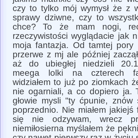
czy to tylko mój wymysł że z 
sprawy dziwne, czy to wszystk
chce? To że mam nogi, re
rzeczywistości wyglądacie jak n
moja fantazja. Od tamtej pory
przerwe z mj ale później zaczą
aż do ubiegłej niedzieli 20.
meega lolki na czterech fa
widziałem to już po ziomkach ż
nie ogarniali, a co dopiero ja.
głowie mysli "ty ćpunie, znów 
poprzednio. Nie miałem jakiejś 
się nie odzywam, wrecz pr
niemiłosierna myślałem że pękn
czy nawet pierwszy raz w życiu s