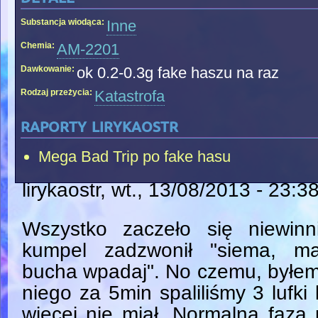
Substancja wiodąca:
Inne
Chemia:
AM-2201
Dawkowanie:
ok 0.2-0.3g fake haszu na raz
Rodzaj przeżycia:
Katastrofa
raporty lirykaostr
Mega Bad Trip po fake hasu
lirykaostr
, wt., 13/08/2013 - 23:3
Wszystko zaczeło się niewinni
kumpel zadzwonił "siema, m
bucha wpadaj". No czemu, byłe
niego za 5min spaliliśmy 3 lufki
więcej nie miał. Normalna faza