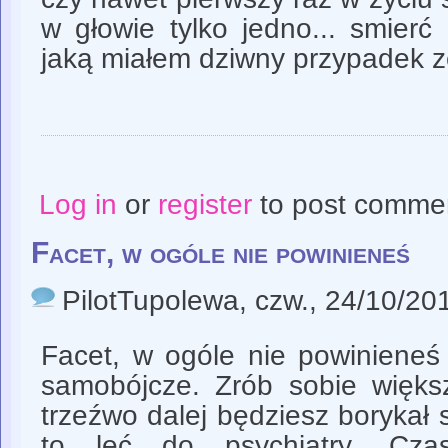
w głowie tylko jedno... smierć 
jaką miałem dziwny przypadek z
Log in
or
register
to post comme
Facet, w ogóle nie powinieneś
PilotTupolewa
, czw., 24/10/20
Facet, w ogóle nie powinieneś 
samobójcze. Zrób sobie więks
trzeźwo dalej będziesz borykał s
to leć do psychiatry. Cza