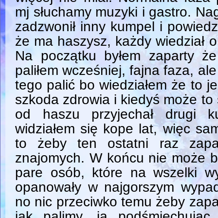
mj słuchamy muzyki i gastro. Na
zadzwonił inny kumpel i powiedz
że ma haszysz, każdy wiedział o
Na początku byłem zaparty że
paliłem wcześniej, fajna faza, ale
tego palić bo wiedziałem że to je
szkoda zdrowia i kiedyś może to 
od haszu przyjechał drugi k
widziałem się kope lat, więc s
to żeby ten ostatni raz zap
znajomych. W końcu nie może by
pare osób, które na wszelki 
opanowały w najgorszym wypad
no nic przeciwko temu żeby zapal
jak palimy, ja podśmiechując