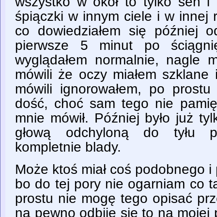
wszystko w okół to tylko sen i
śpiączki w innym ciele i w innej 
co dowiedziałem się później 
pierwsze 5 minut po ściągn
wyglądałem normalnie, nagle my
mówili że oczy miałem szklane 
mówili ignorowałem, po prostu
dość, choć sam tego nie pami
mnie mówił. Później było już tyl
głową odchyloną do tyłu pr
kompletnie blady.
Może ktoś miał coś podobnego i 
bo do tej pory nie ogarniam co t
prostu nie mogę tego opisać prz
na pewno odbije się to na mojej