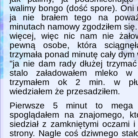
walimy bongo (dość spore). Oni n
ja nie brałem tego na poważ
minutach namowy zgodziłem się. 
więcej, więc nic nam nie żałow
pewną osobe, która sciągnę
trzymała ponad minutę cały dym 
"ja nie dam rady dłużej trzymać
stalo załadowałem mleko w 
trzymałem ok 2 min. w płu
wiedziałem że przesadziłem.
Pierwsze 5 minut to mega c
spoglądałem na znajomego, któ
siedział z zamkniętymi oczami i
strony. Nagle coś dziwnego sta