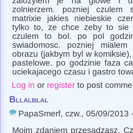
zalozylem je na glowe i 
zolnierzem. pozniej czulem 
matrixie jakies niebieskie cz
tylko to, ze chce zeby to sie
czulem to bol. po pol godzi
swiadomosc. pozniej mialem 
obrazu (jakbym byl w komiksie)
pastelowe. po godzinie faza ca
uciekajacego czasu i gastro tow
Log in
or
register
to post comme
Bllalblal
PapaSmerf
, czw., 05/09/2013 
Moim zdaniem przesadzasz. Cza