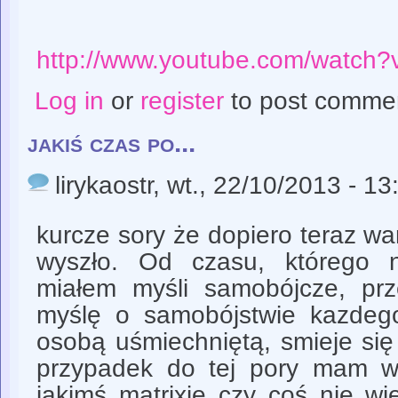
http://www.youtube.com/watc
Log in
or
register
to post comme
jakiś czas po...
lirykaostr
, wt., 22/10/2013 - 13
kurcze sory że dopiero teraz wa
wyszło. Od czasu, którego n
miałem myśli samobójcze, prz
myślę o samobójstwie kazdeg
osobą uśmiechniętą, smieje się
przypadek do tej pory mam w
jakimś matrixie czy coś nie wi