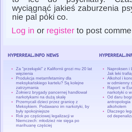
wyciągnąć jakieś zaburzenia psyc
nie pal póki co.
Log in
or
register
to post comme
hyperreal.info news
hyperreal.in
Za "przekąski" z Kalifornii grozi mu 20 lat
Naproksen i 
więzienia
Jak leki traf
Produkcja metamfetaminy dla
Alkohol i ko
meksykańskiego kartelu? Są kolejne
w odmienny 
zatrzymania
Raport: w Eu
Żołnierz brygady pancernej handlował
narkotyki o w
narkotykami na dużą skalę
Od daru bogó
Przemycali dzieci przez granicę z
antropologia
Meksykiem. Podawano im narkotyki, by
alkoholem
były spokojniejsze
Dlaczego leg
Rok po częściowej legalizacji w
od depenaliza
Niemczech: młodzież nie sięga po
marihuanę częściej