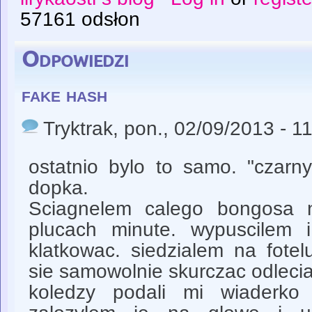
57161 odsłon
Odpowiedzi
fake hash
Tryktrak
, pon., 02/09/2013 - 1
ostatnio bylo to samo. "czarn
dopka.
Sciagnelem calego bongosa 
plucach minute. wypuscilem 
klatkowac. siedzialem na fotel
sie samowolnie skurczac odleci
koledzy podali mi wiaderko