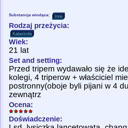
Substancja wiodąca:
Inne
Rodzaj przeżycia:
Katastrofa
Wiek:
21 lat
Set and setting:
Przed tripem wydawało się że id
kolegi, 4 triperow + właściciel mi
postronny(oboje byli pijani w 4 d
zewnątrz
Ocena:
Doświadczenie:
Lsd, lysiczka lancetowata, chan