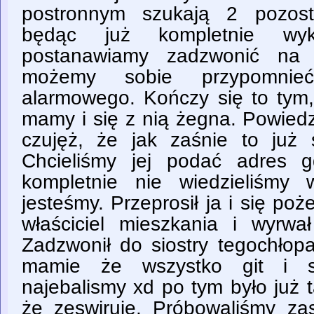
postronnym szukają 2 pozost
będąc już kompletnie wyko
postanawiamy zadzwonić na 
możemy sobie przypomnie
alarmowego. Kończy się to tym
mamy i się z nią żegna. Powiedzia
czujęż, że jak zaśnie to już 
Chcieliśmy jej podać adres 
kompletnie nie wiedzieliśmy 
jesteśmy. Przeprosił ja i się poże
właściciel mieszkania i wyrwa
Zadzwonił do siostry tegochłop
mamie że wszystko git i si
najebalismy xd po tym było już 
że zeswiruje. Próbowaliśmy za