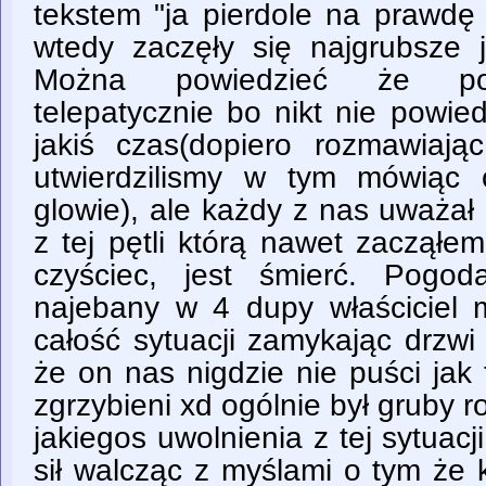
tekstem "ja pierdole na prawdę 
wtedy zaczęły się najgrubsze j
Można powiedzieć że por
telepatycznie bo nikt nie powie
jakiś czas(dopiero rozmawiaj
utwierdzilismy w tym mówiąc
glowie), ale każdy z nas uważał
z tej pętli którą nawet zacząłe
czyściec, jest śmierć. Pogo
najebany w 4 dupy właściciel 
całość sytuacji zamykając drzwi 
że on nas nigdzie nie puści jak
zgrzybieni xd ogólnie był gruby r
jakiegos uwolnienia z tej sytuacj
sił walcząc z myślami o tym że