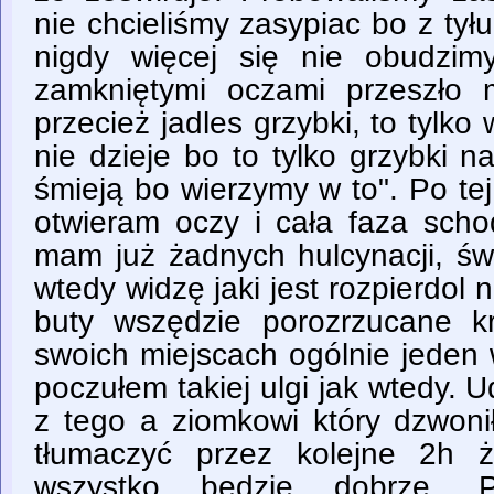
nie chcieliśmy zasypiac bo z tyłu
nigdy więcej się nie obudzim
zamkniętymi oczami przeszło 
przecież jadles grzybki, to tylko 
nie dzieje bo to tylko grzybki n
śmieją bo wierzymy w to". Po te
otwieram oczy i cała faza schod
mam już żadnych hulcynacji, świ
wtedy widzę jaki jest rozpierdol 
buty wszędzie porozrzucane krz
swoich miejscach ogólnie jeden 
poczułem takiej ulgi jak wtedy. 
z tego a ziomkowi który dzwon
tłumaczyć przez kolejne 2h ż
wszystko będzie dobrze. 