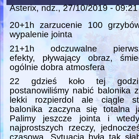
Asterix
, ndz., 27/10/2019 - 09:21
20+1h zarzucenie 100 grzybów
wypalenie jointa
21+1h odczuwalne pierws
efekty, pływający obraz, śmie
ogólnie dobra atmosfera
22 gdzieś koło tej godzi
postanowiliśmy nabić balonika z
lekki rozpierdol ale ciągle st
balonika zaczyna się totalna 
Palimy jeszcze jointa i wte
najprostszych rzeczy, jednocz
czasową. Sytuacja była tak sła