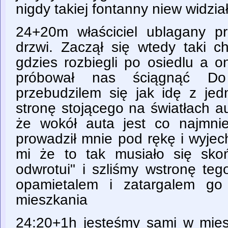
nigdy takiej fontanny niew widzi
24+20m właściciel ublagany p
drzwi. Zaczął się wtedy taki c
gdzies rozbiegli po osiedlu a o
próbował nas ściągnąć Do
przebudzilem się jak idę z je
stronę stojącego na światłach a
że wokół auta jest co najmni
prowadził mnie pod rękę i wyjec
mi że to tak musiało się sko
odwrotui" i szliśmy wstronę teg
opamietalem i zatargalem go
mieszkania
24:20+1h jesteśmy sami w miesz