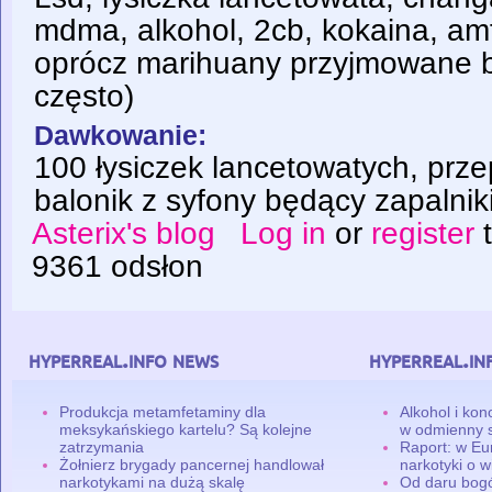
mdma, alkohol, 2cb, kokaina, am
oprócz marihuany przyjmowane ba
często)
Dawkowanie:
100 łysiczek lancetowatych, prze
balonik z syfony będący zapalniki
Asterix's blog
Log in
or
register
t
9361 odsłon
hyperreal.info news
hyperreal.in
Produkcja metamfetaminy dla
Alkohol i ko
meksykańskiego kartelu? Są kolejne
w odmienny 
zatrzymania
Raport: w Eu
Żołnierz brygady pancernej handlował
narkotyki o w
narkotykami na dużą skalę
Od daru bogó