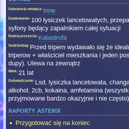
Substancja wiodąca:
Inne
Dawkowanie:
100 łysiczek lancetowatych, przepal
syfony będący zapalnikiem całej sytuacji
Rodzaj przeżycia:
Katastrofa
Set&Setting:
Przed tripem wydawało się że idealn
triperow + właściciel mieszkania i jeden pos
dupy). Ulewa na zewnątrz
Wiek:
21 lat
Doświadczenie:
Lsd, lysiczka lancetowata, chan
alkohol, 2cb, kokaina, amfetamina (wszyst
przyjmowane bardzo okazyjnie i nie często)
raporty asterix
Przygotować się na koniec