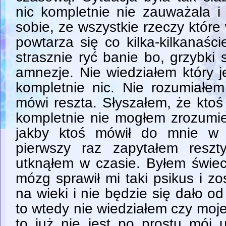
nic kompletnie nie zauważala i
sobie, ze wszystkie rzeczy któr
powtarza się co kilka-kilkanaśc
strasznie ryć banie bo, grzybki 
amnezje. Nie wiedziałem który j
kompletnie nic. Nie rozumiałe
mówi reszta. Słyszałem, że kto
kompletnie nie mogłem zrozumie
jakby ktoś mówił do mnie w 
pierwszy raz zapytałem resz
utknąłem w czasie. Byłem świec
mózg sprawił mi taki psikus i zos
na wieki i nie będzie się dało od
to wtedy nie wiedziałem czy moje 
to już nie jest po prostu mój 