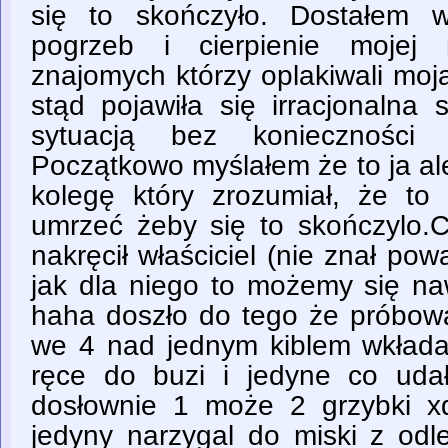
się to skończyło. Dostałem w
pogrzeb i cierpienie mojej 
znajomych którzy oplakiwali moj
stąd pojawiła się irracjonalna 
sytuacją bez konieczności ś
Początkowo myślałem że to ja al
kolegę który zrozumiał, że to 
umrzeć żeby się to skończylo.C
nakręcił właściciel (nie znał pow
jak dla niego to możemy się na
haha doszło do tego że próbowa
we 4 nad jednym kiblem wkładaj
ręce do buzi i jedyne co uda
dosłownie 1 może 2 grzybki x
jedyny narzygal do miski z odle