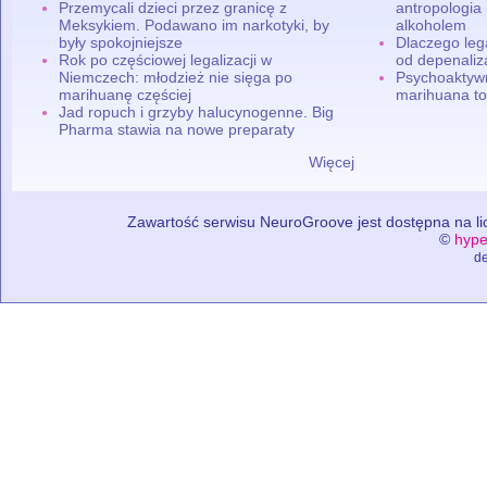
Przemycali dzieci przez granicę z
antropologia
Meksykiem. Podawano im narkotyki, by
alkoholem
były spokojniejsze
Dlaczego leg
Rok po częściowej legalizacji w
od depenaliza
Niemczech: młodzież nie sięga po
Psychoaktyw
marihuanę częściej
marihuana to
Jad ropuch i grzyby halucynogenne. Big
Pharma stawia na nowe preparaty
Więcej
Zawartość serwisu NeuroGroove jest dostępna na lic
©
hype
de