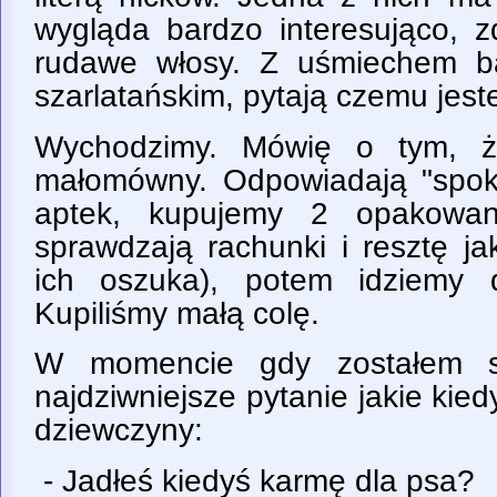
wygląda bardzo interesująco, z
rudawe włosy. Z uśmiechem ba
szarlatańskim, pytają czemu jest
Wychodzimy. Mówię o tym, że
małomówny. Odpowiadają "spok
aptek, kupujemy 2 opakowan
sprawdzają rachunki i resztę ja
ich oszuka), potem idziemy 
Kupiliśmy małą colę.
W momencie gdy zostałem 
najdziwniejsze pytanie jakie kie
dziewczyny:
- Jadłeś kiedyś karmę dla psa?