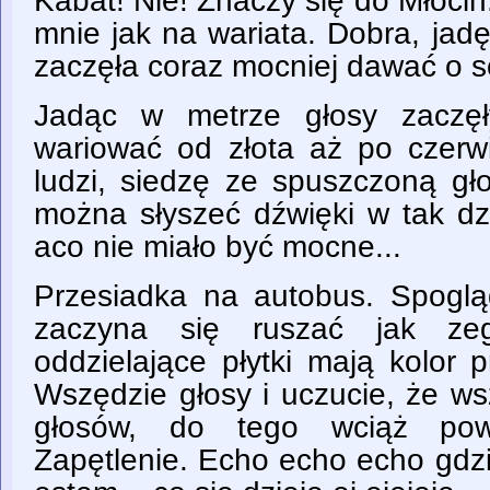
Kabat! Nie! Znaczy się do Młoci
mnie jak na wariata. Dobra, jadę
zaczęła coraz mocniej dawać o s
Jadąc w metrze głosy zaczęły
wariować od złota aż po czerw
ludzi, siedzę ze spuszczoną gł
można słyszeć dźwięki w tak dz
aco nie miało być mocne...
Przesiadka na autobus. Spogl
zaczyna się ruszać jak zeg
oddzielające płytki mają kolor 
Wszędzie głosy i uczucie, że ws
głosów, do tego wciąż powt
Zapętlenie. Echo echo echo gdz