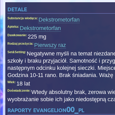
detale
Substancja wiodąca:
Dekstrometorfan
Apteka:
Dekstrometorfan
Dawkowanie:
225 mg
Rodzaj przeżycia:
Pierwszy raz
Set&Setting:
Negatywne myśli na temat niezdan
szkoły i braku przyjaciół. Samotność i przy
następnym odcinku kolejnej sieczki. Miejs
Godzina 10-11 rano. Brak śniadania. Ważę 
Wiek:
18 lat
Doświadczenie:
Wtedy absolutny brak, zerowa wi
wyobrażanie sobie ich jako niedostępną cz
raporty evangelion00_pl