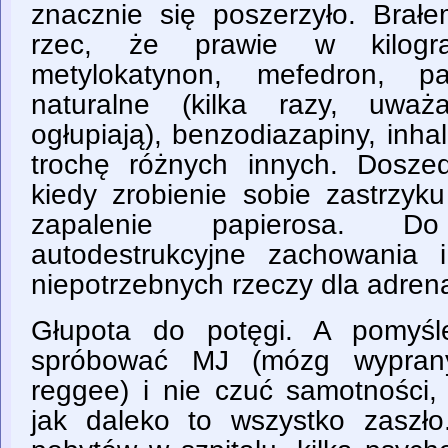
znacznie się poszerzyło. Bra
rzec, że prawie w kilogr
metylokatynon, mefedron, pa
naturalne (kilka razy, uwa
ogłupiają), benzodiazapiny, inhal
trochę różnych innych. Dosze
kiedy zrobienie sobie zastrzyk
zapalenie papierosa. 
autodestrukcyjne zachowania 
niepotrzebnych rzeczy dla adrena
Głupota do potęgi. A pomyśl
spróbować MJ (mózg wyprany
reggee) i nie czuć samotności
jak daleko to wszystko zaszł