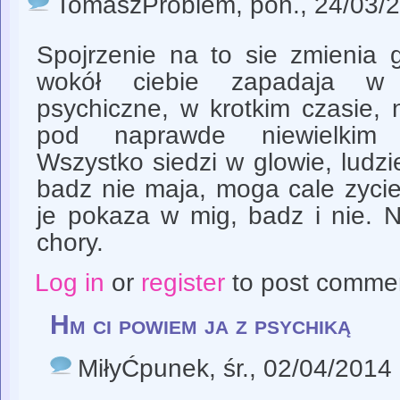
TomaszProblem
, pon., 24/03/
Spojrzenie na to sie zmienia g
wokół ciebie zapadaja w 
psychiczne, w krotkim czasie, 
pod naprawde niewielkim
Wszystko siedzi w glowie, ludz
badz nie maja, moga cale zycie
je pokaza w mig, badz i nie. Ni
chory.
Log in
or
register
to post comme
Hm ci powiem ja z psychiką
MiłyĆpunek
, śr., 02/04/2014