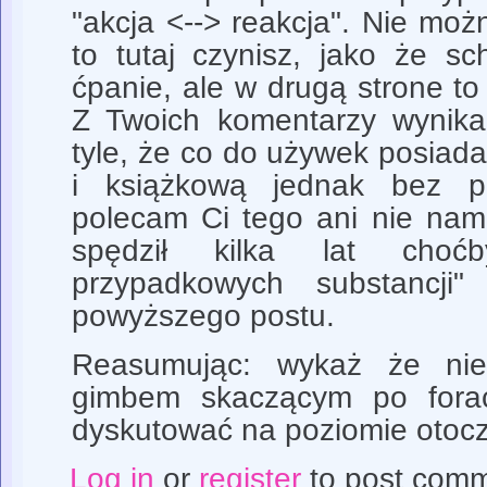
"akcja <--> reakcja". Nie moż
to tutaj czynisz, jako że s
ćpanie, ale w drugą strone to
Z Twoich komentarzy wynika
tyle, że co do używek posiad
i książkową jednak bez p
polecam Ci tego ani nie na
spędził kilka lat choć
przypadkowych substancji" 
powyższego postu.
Reasumując: wykaż że nie
gimbem skaczącym po fora
dyskutować na poziomie otocz
Log in
or
register
to post com