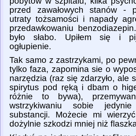
pobytów w szpitalu, kilka psycho
przed zawałowych stanów - p
utraty tożsamości i napady ag
przedawkowaniu benzodiazepin.
było słabo. Upiłem się i pi
ogłupienie.
Tak samo z zastrzykami, po pewn
tylko faza, zapomina sie o wyp
narzędzia (raz się zdarzyło, ale
spirytus pod ręką i dbam o hig
różnie to bywa), przemywan
wstrzykiwaniu sobie jedyni
substancji. Możecie mi wierzyć
dożylnie szkodzi mniej niż flaszka