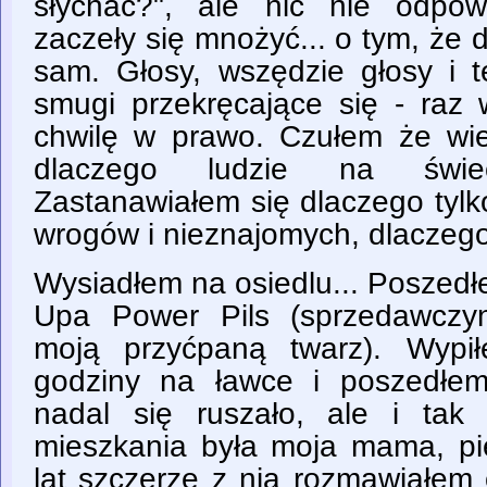
słychać?", ale nic nie odpow
zaczeły się mnożyć... o tym, że 
sam. Głosy, wszędzie głosy i te
smugi przekręcające się - raz
chwilę w prawo. Czułem że wi
dlaczego ludzie na świe
Zastanawiałem się dlaczego tylko
wrogów i nieznajomych, dlaczeg
Wysiadłem na osiedlu... Poszed
Upa Power Pils (sprzedawczyn
moją przyćpaną twarz). Wypił
godziny na ławce i poszedłe
nadal się ruszało, ale i ta
mieszkania była moja mama, pi
lat szczerze z nią rozmawiałem