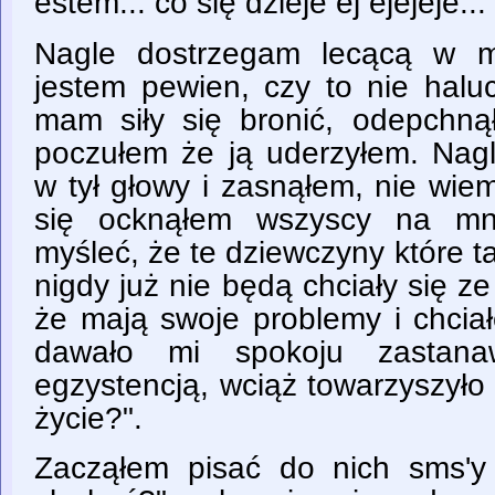
estem... co się dzieje ej ejejeje...
Nagle dostrzegam lecącą w m
jestem pewien, czy to nie halu
mam siły się bronić, odepchną
poczułem że ją uderzyłem. Nag
w tył głowy i zasnąłem, nie wie
się ocknąłem wszyscy na mni
myśleć, że te dziewczyny które t
nigdy już nie będą chciały się 
że mają swoje problemy i chciał
dawało mi spokoju zastana
egzystencją, wciąż towarzyszyło 
życie?".
Zacząłem pisać do nich sms'y