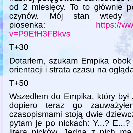
od 2 miesięcy. To to głównie p
czynów. Mój stan wtedy na
piosenka:
https://w
v=P9EfH3FBkvs
T+30
Dotarłem, szukam Empika obok "
orientacji i strata czasu na ogląda
T+50
Wszedłem do Empika, który był 
dopiero teraz go zauważyłe
czasopismami stoją dwie dziewc
pytam je po nickach: Y...? E...
literą nicków. Jedna z nich ma