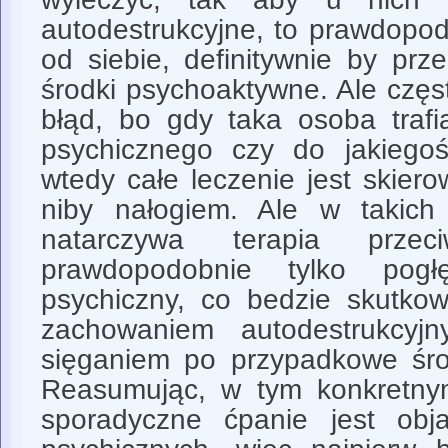
autodestrukcyjne, to prawdopod
od siebie, definitywnie by prz
środki psychoaktywne. Ale czę
błąd, bo gdy taka osoba trafi
psychicznego czy do jakiegoś
wtedy całe leczenie jest skier
niby nałogiem. Ale w takich
natarczywa terapia przec
prawdopodobnie tylko pog
psychiczny, co bedzie skutko
zachowaniem autodestrukcy
sięganiem po przypadkowe śro
Reasumując, w tym konkretny
sporadyczne ćpanie jest obj