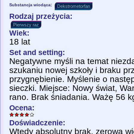
Substancja wiodąca:
Dekstrometorfan
Rodzaj przeżycia:
Pierwszy raz
Wiek:
18 lat
Set and setting:
Negatywne myśli na temat niez
szukaniu nowej szkoły i braku pr
przygnębienie. Myślenie o nastę
sieczki. Miejsce: Nowy świat, W
rano. Brak śniadania. Ważę 56 k
Ocena:
Doświadczenie:
Wtedy absolutny brak, zerowa w