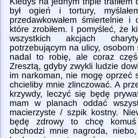
Kiedyś na jednym tripie trafiłem 
był ogień i tortury, myślał
przedawkowałem śmiertelnie i
które zrobiłem. I pomyśleć, że 
wszystkich akcjach chary
potrzebującym na ulicy, osobom 
nadal to robię, ale coraz częśc
Zresztą, gdyby zwykli ludzie do
im narkoman, nie mogę oprzeć s
chcieliby mnie zlinczować. A pr
krzywdy, leczyć się będę prywa
mam w planach oddać wszystk
macierzyste / szpik kostny. Nie
będę zdrowy to chcę komuś 
obchodzi mnie nagroda, niebo, 