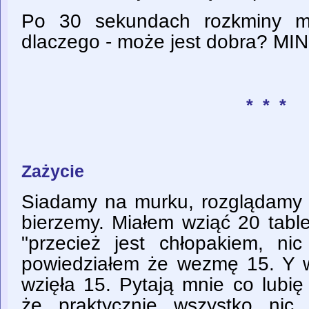
Po 30 sekundach rozkminy m
dlaczego - może jest dobra? M
* * *
Zażycie
Siadamy na murku, rozglądamy s
bierzemy. Miałem wziąć 20 table
"przecież jest chłopakiem, ni
powiedziałem że wezmę 15. Y w
wzięła 15. Pytają mnie co lubię
że praktycznie wszystko ni