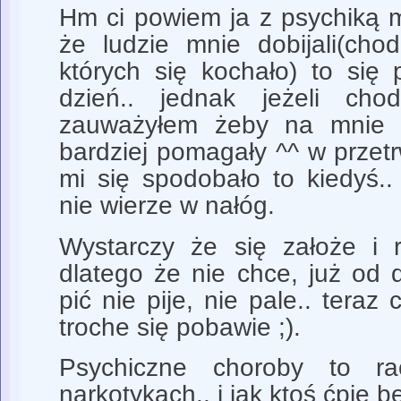
Hm ci powiem ja z psychiką 
że ludzie mnie dobijali(cho
których się kochało) to się
dzień.. jednak jeżeli ch
zauważyłem żeby na mnie źl
bardziej pomagały ^^ w przet
mi się spodobało to kiedyś..
nie wierze w nałóg.
Wystarczy że się założe i 
dlatego że nie chce, już od 
pić nie pije, nie pale.. tera
troche się pobawie ;).
Psychiczne choroby to ra
narkotykach.. i jak ktoś ćpie 