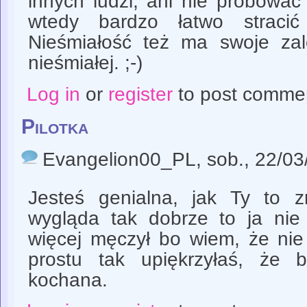
innych ludzi, ani nie próbować
wtedy bardzo łatwo stracić
Nieśmiałość też ma swoje zal
nieśmiałej. ;-)
Log in
or
register
to post comme
Pilotka
Evangelion00_PL
, sob., 22/0
Jesteś genialna, jak Ty to zr
wygląda tak dobrze to ja ni
więcej męczył bo wiem, że nie
prostu tak upiękrzyłaś, że 
kochana.