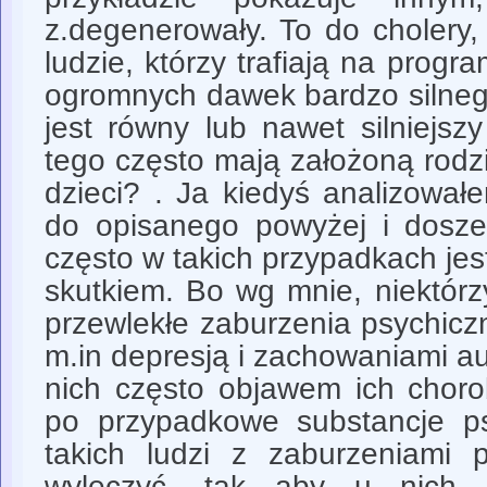
z.degenerowały. To do cholery,
ludzie, którzy trafiają na pro
ogromnych dawek bardzo silneg
jest równy lub nawet silniejsz
tego często mają założoną rodz
dzieci? . Ja kiedyś analizowa
do opisanego powyżej i dosz
często w takich przypadkach je
skutkiem. Bo wg mnie, niektórz
przewlekłe zaburzenia psychiczn
m.in depresją i zachowaniami au
nich często objawem ich chorob
po przypadkowe substancje p
takich ludzi z zaburzeniami 
wyleczyć, tak aby u nich z