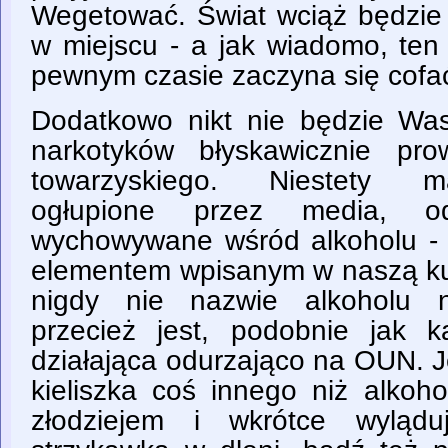
Wegetować. Świat wciąż będzie 
w miejscu - a jak wiadomo, ten 
pewnym czasie zaczyna się cofa
Dodatkowo nikt nie będzie Was
narkotyków błyskawicznie pr
towarzyskiego. Niestety 
ogłupione przez media, o
wychowywane wśród alkoholu - p
elementem wpisanym w naszą kul
nigdy nie nazwie alkoholu n
przecież jest, podobnie jak 
działająca odurzająco na OUN. J
kieliszka coś innego niż alkoh
złodziejem i wkrótce wyląd