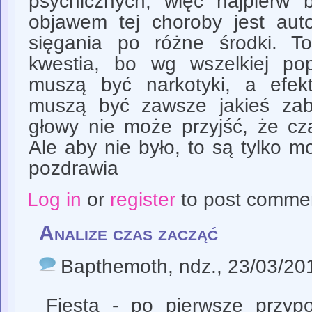
psychicznych, więc najpierw b
objawem tej choroby jest auto
sięgania po różne środki. T
kwestia, bo wg wszelkiej po
muszą być narkotyki, a efek
muszą być zawsze jakieś zab
głowy nie może przyjść, że cz
Ale aby nie było, to są tylko m
pozdrawia
Log in
or
register
to post comme
Analize czas zacząć
Bapthemoth
, ndz., 23/03/20
Fiesta - po pierwsze przyp