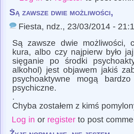
Są zawsze dwie możliwości,
Fiesta
, ndz., 23/03/2014 - 21:
Są zawsze dwie możliwości, cz
kura, albo czy najpierw było j
sięganie po środki psychoak
alkohol) jest objawem jakiś za
psychoaktywne mogą bardzo 
psychiczne.
.
Chyba zostałem z kimś pomylony.
Log in
or
register
to post comme
Żyję normalnie, nie jestem