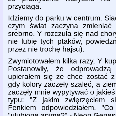
przyciąga.
Idziemy do parku w centrum. Si
czym świat zaczyna zmieniać 
srebrno. Y rozczula się nad cho
nie lubię tych ptaków, powiedz
przez nie trochę hajsu).
Zwymiotowałem kilka razy, Y kup
Postanowiły, że odprowadzą
upierałem się że chce zostać z
gdy kolory zaczęły szaleć, a zie
zaczęły mnie wypytywać o jakieś
typu: "Z jakim zwięrzęciem s
Fenkiem odpowiedziałem. "Co 
"ulubione anime?" - Neon Genesi