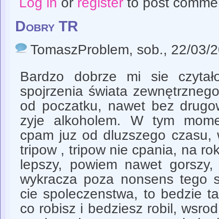
Log in
or
register
to post comme
Dobry TR
TomaszProblem
, sob., 22/03/
Bardzo dobrze mi sie czytał
spojrzenia świata zewnętrzneg
od poczatku, nawet bez drugo
zyje alkoholem. W tym momen
cpam juz od dluzszego czasu, 
tripow , tripow nie cpania, na rok
lepszy, powiem nawet gorszy, j
wykracza poza nonsens tego sw
cie spoleczenstwa, to bedzie t
co robisz i bedziesz robil, wsrod