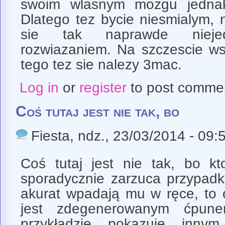
swoim wlasnym mozgu jednak
Dlatego tez bycie niesmialym,
sie tak naprawde niejed
rozwiazaniem. Na szczescie wsr
tego tez sie nalezy 3mac.
Log in
or
register
to post comme
Coś tutaj jest nie tak, bo
Fiesta
, ndz., 23/03/2014 - 09:
Coś tutaj jest nie tak, bo k
sporadycznie zarzuca przypadk
akurat wpadają mu w ręce, to 
jest zdegenerowanym ćpun
przykładzie pokazuje innym