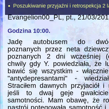
Poszukiwanie przyjaźni i retrospekcja 2 l
Evangelion00_PL
, pt., 21/03/20
Godzina 10:00.
Jadę autobusem do dwó
poznanych przez neta dziewcz
poznanych 2 dni wcześniej (
chwily gdy Y. powiedziała, że l
bawić się wszystkim - włączni
"antydepresantami" - wiedzi
Straciłem dawnych przyjaciół i
jeśli to dwaj geje gwałcici
samotności. Mam obawę, że ro
nastrój potęgowała samotność i 