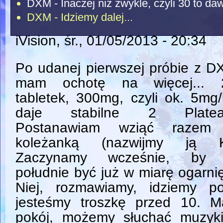
DXM - Inaczej niż zwykle, czyli 30 to da
DXM - Idziemy dalej...
iVision
, śr., 01/05/2013 - 20:34
Po udanej pierwszej próbie z 
mam ochotę na więcej... 
tabletek, 300mg, czyli ok. 5mg
daje stabilne 2 Platea
Postanawiam wziąć razem
koleżanką (nazwijmy ją K
Zaczynamy wcześnie, by
południe być już w miarę ogarni
Niej, rozmawiamy, idziemy p
jesteśmy troszkę przed 10. 
pokój, możemy słuchać muzyki