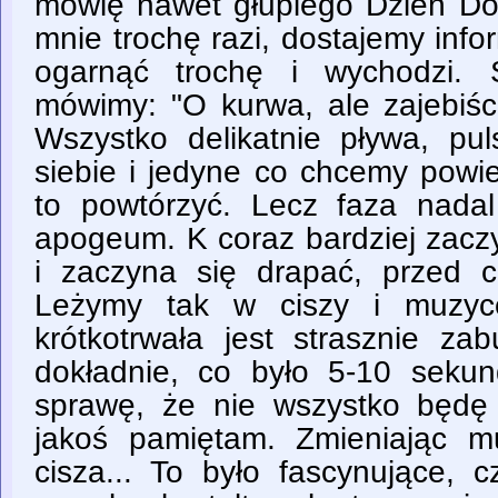
mówię nawet głupiego Dzień Dobr
mnie trochę razi, dostajemy inf
ogarnąć trochę i wychodzi. 
mówimy: "O kurwa, ale zajebiści
Wszystko delikatnie pływa, pul
siebie i jedyne co chcemy powie
to powtórzyć. Lecz faza nada
apogeum. K coraz bardziej zacz
i zaczyna się drapać, przed 
Leżymy tak w ciszy i muzyc
krótkotrwała jest strasznie za
dokładnie, co było 5-10 seku
sprawę, że nie wszystko będę 
jakoś pamiętam. Zmieniając m
cisza... To było fascynujące, 