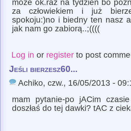
może ok.raz na tydzien bo późni
za człowiekiem i już bierz
spokoju:)no i biedny ten nasz a
jak nam go zabiorą..;((((
Log in
or
register
to post comme
Jeśli bierzesz60...
Achiko
, czw., 16/05/2013 - 09
mam pytanie-po jACim czasie
doszłaś do tej dawki? tAC z cie