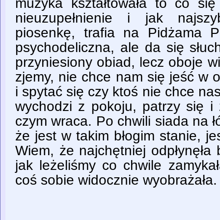
muzyka kształtowała to co się 
nieuzupełnienie i jak najsz
piosenkę, trafia na Pidżama 
psychodeliczna, ale da się słuc
przyniesiony obiad, lecz oboje w
zjemy, nie chce nam się jeść w 
i spytać się czy ktoś nie chce na
wychodzi z pokoju, patrzy się i
czym wraca. Po chwili siada na ł
że jest w takim błogim stanie, j
Wiem, że najchętniej odpłynęła 
jak leżeliśmy co chwile zamyka
coś sobie widocznie wyobrażała.