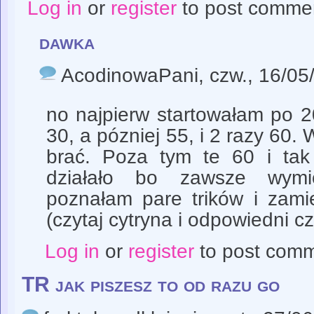
Log in
or
register
to post comme
dawka
AcodinowaPani
, czw., 16/05
no najpierw startowałam po 2
30, a pózniej 55, i 2 razy 60. 
brać. Poza tym te 60 i ta
działało bo zawsze wymi
poznałam pare trików i zam
(czytaj cytryna i odpowiedni cz
Log in
or
register
to post com
TR jak piszesz to od razu go