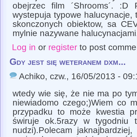
obejrzec film ´Shrooms´. :
wystepuja typowe halucynacje, tz
skonczonych obiektow, sa CEV
mylnie nazywane halucynacjami
Log in
or
register
to post comme
Gdy jest się weteranem dxm...
Achiko
, czw., 16/05/2013 - 09
wtedy wie się, że nie ma po tym
niewiadomo czego;)Wiem co m
przypadku to może kwestia prz
świruje ok.5razy w tygodniu t
nudzi).Polecam jaknajbardziej,