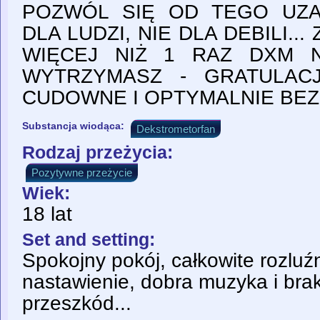
POZWÓL SIĘ OD TEGO UZA
DLA LUDZI, NIE DLA DEBILI...
WIĘCEJ NIŻ 1 RAZ DXM NA
WYTRZYMASZ - GRATULAC
CUDOWNE I OPTYMALNIE BEZP
Substancja wiodąca:
Dekstrometorfan
Rodzaj przeżycia:
Pozytywne przeżycie
Wiek:
18 lat
Set and setting:
Spokojny pokój, całkowite rozluź
nastawienie, dobra muzyka i brak
przeszkód...