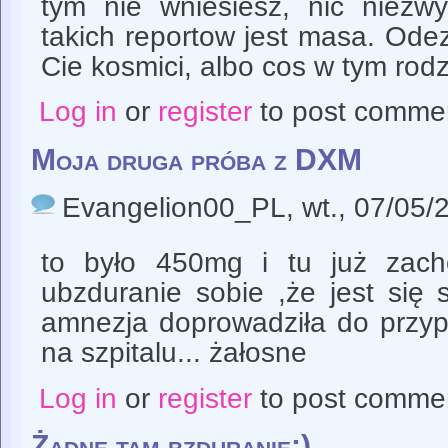
tym nie wniesiesz, nic niezwy
takich reportow jest masa. Odezw
Cie kosmici, albo cos w tym rodz
Log in
or
register
to post comme
Moja druga próba z DXM
Evangelion00_PL
, wt., 07/05/
to było 450mg i tu już zach
ubzduranie sobie ,że jest się 
amnezja doprowadziła do przypa
na szpitalu... żałosne
Log in
or
register
to post comme
Żadne tam bzduranie:)