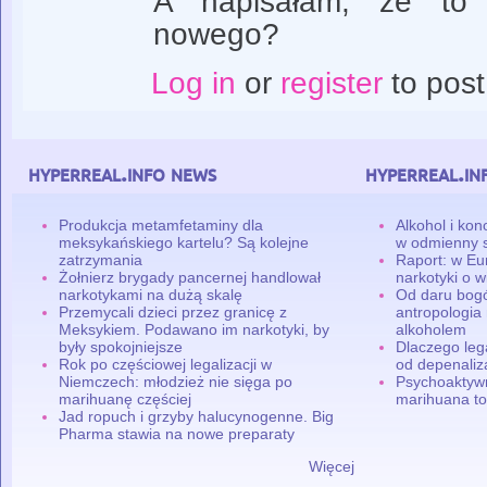
A napisałam, że to
nowego?
Log in
or
register
to pos
hyperreal.info news
hyperreal.in
Produkcja metamfetaminy dla
Alkohol i ko
meksykańskiego kartelu? Są kolejne
w odmienny 
zatrzymania
Raport: w Eu
Żołnierz brygady pancernej handlował
narkotyki o w
narkotykami na dużą skalę
Od daru bogó
Przemycali dzieci przez granicę z
antropologia
Meksykiem. Podawano im narkotyki, by
alkoholem
były spokojniejsze
Dlaczego leg
Rok po częściowej legalizacji w
od depenaliza
Niemczech: młodzież nie sięga po
Psychoaktyw
marihuanę częściej
marihuana to
Jad ropuch i grzyby halucynogenne. Big
Pharma stawia na nowe preparaty
Więcej