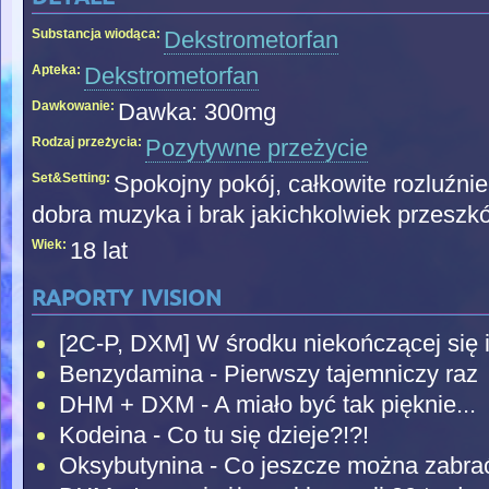
Substancja wiodąca:
Dekstrometorfan
Apteka:
Dekstrometorfan
Dawkowanie:
Dawka: 300mg
Rodzaj przeżycia:
Pozytywne przeżycie
Set&Setting:
Spokojny pokój, całkowite rozluźnie
dobra muzyka i brak jakichkolwiek przeszkó
Wiek:
18 lat
raporty ivision
[2C-P, DXM] W środku niekończącej się il
Benzydamina - Pierwszy tajemniczy raz
DHM + DXM - A miało być tak pięknie...
Kodeina - Co tu się dzieje?!?!
Oksybutynina - Co jeszcze można zabra