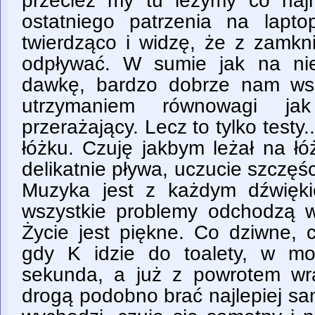
przecież my tu leżymy co naj
ostatniego patrzenia na lapt
twierdząco i widzę, że z zamkn
odpływać. W sumie jak na ni
dawkę, bardzo dobrze nam ws
utrzymaniem równowagi ja
przerażający. Lecz to tylko testy.
łóżku. Czuję jakbym leżał na ł
delikatnie pływa, uczucie szczęś
Muzyka jest z każdym dźwięki
wszystkie problemy odchodzą w
Życie jest piękne. Co dziwne, c
gdy K idzie do toalety, w mo
sekunda, a już z powrotem wr
drogą podobno brać najlepiej s