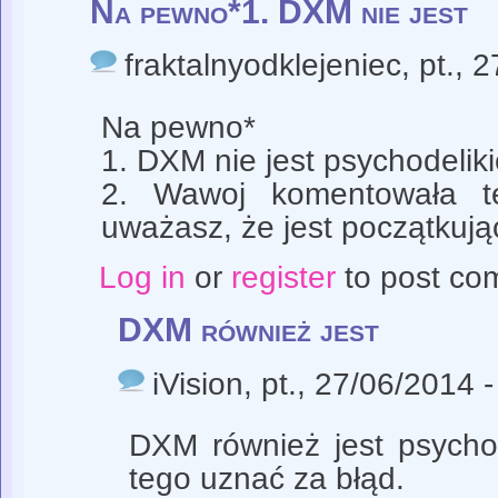
Na pewno*1. DXM nie jest
fraktalnyodklejeniec
, pt., 
Na pewno*
1. DXM nie jest psychodelik
2. Wawoj komentowała te
uważasz, że jest początkuj
Log in
or
register
to post co
DXM również jest
iVision
, pt., 27/06/2014 
DXM również jest psycho
tego uznać za błąd.