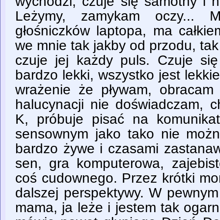
wychodzi, czuje się samotny i 
Leżymy, zamykam oczy... 
głośniczków laptopa, ma całkie
we mnie tak jakby od przodu, tak 
czuje jej każdy puls. Czuje się
bardzo lekki, wszystko jest lek
wrażenie że pływam, obracam 
halucynacji nie doświadczam, c
K, próbuje pisać na komunikat
sensownym jako tako nie możn
bardzo żywe i czasami zastanawi
sen, gra komputerowa, zajebiste
coś cudownego. Przez krótki mo
dalszej perspektywy. W pewnym
mama, ja leże i jestem tak ogar