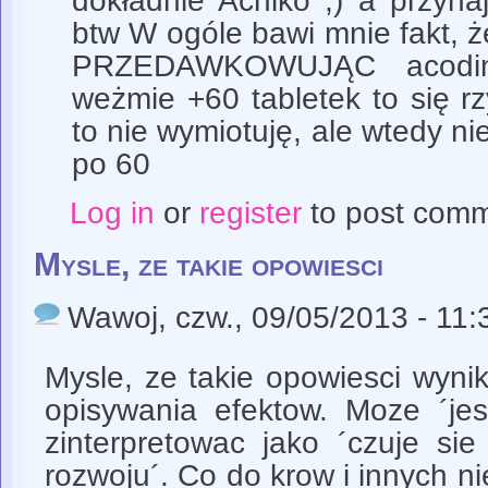
dokładnie Achiko ;) a przyn
btw W ogóle bawi mnie fakt, że
PRZEDAWKOWUJĄC acodin,
weżmie +60 tabletek to się rz
to nie wymiotuję, ale wtedy ni
po 60
Log in
or
register
to post com
Mysle, ze takie opowiesci
Wawoj
, czw., 09/05/2013 - 11:
Mysle, ze takie opowiesci wyni
opisywania efektow. Moze ´jes
zinterpretowac jako ´czuje sie
rozwoju´. Co do krow i innych 