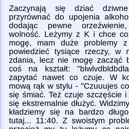
Zaczynają się dziać dziwn
przyrównać do upojenia alkohol
dodając pewne orzeźwienie,
wolność. Leżymy z K i chce coś
mogę, mam duże problemy z 
powiedzieć tysiące rzeczy, w
zdania, lecz nie mogę zacząć b
coś na kształt: "blwlvdbldbdla
zapytać nawet co czuje. W k
mową rąk w stylu - "Czuuujes c
się śmiać. Też czuje szczęście 
się ekstremalnie dłużyć. Widzim
kładziemy się na bardzo dług
tutaj... 11:40. Z swoistym pro