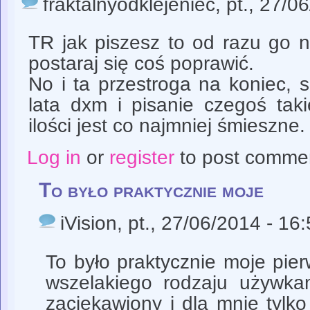
fraktalnyodklejeniec
, pt., 27/0
TR jak piszesz to od razu go ni
postaraj się coś poprawić.
No i ta przestroga na koniec,
lata dxm i pisanie czegoś taki
ilości jest co najmniej śmieszne.
Log in
or
register
to post comme
To było praktycznie moje
iVision
, pt., 27/06/2014 - 16
To było praktycznie moje pie
wszelakiego rodzaju używka
zaciekawiony i dla mnie tylk