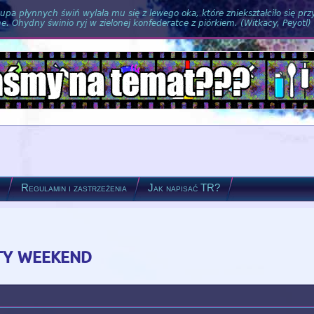
pa płynnych świń wylała mu się z lewego oka, które zniekształciło się pr
. Ohydny świnio ryj w zielonej konfederatce z piórkiem. (Witkacy, Peyotl)
?
Regulamin i zastrzeżenia
Jak napisać TR?
ty weekend