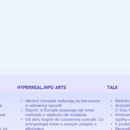
hyperreal.info arts
talk
Alkohol i konopie wpływają na kierowców
Mefedro
ne
w odmienny sposób
Arylcyk
Raport: w Europie pojawiają się nowe
2'-Oxo-
wał
narkotyki o większej sile działania
Amfetam
Od daru bogów do codziennej ucieczki. Co
ogólny v
antropologia mówi o naszym związku z
5-pods
, by
alkoholem
Benzodi