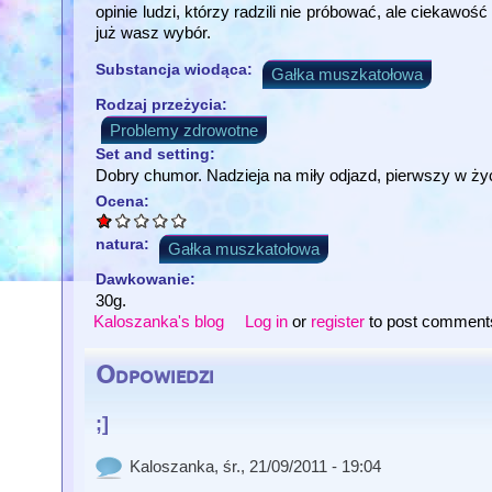
opinie ludzi, którzy radzili nie próbować, ale ciekaw
już wasz wybór.
Substancja wiodąca:
Gałka muszkatołowa
Rodzaj przeżycia:
Problemy zdrowotne
Set and setting:
Dobry chumor. Nadzieja na miły odjazd, pierwszy w życ
Ocena:
natura:
Gałka muszkatołowa
Dawkowanie:
30g.
Kaloszanka's blog
Log in
or
register
to post comment
Odpowiedzi
;]
Kaloszanka
, śr., 21/09/2011 - 19:04