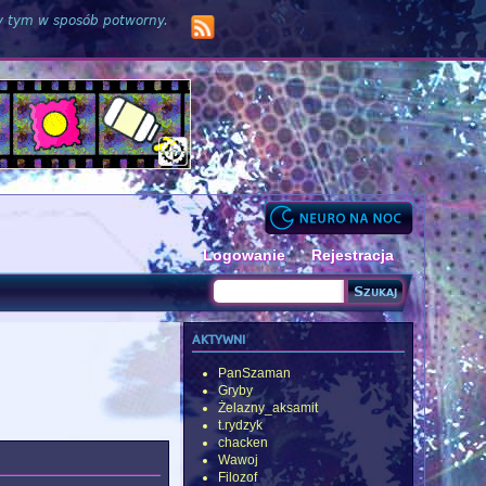
zy tym w sposób potworny.
Logowanie
Rejestracja
Szukaj
Formularz wyszukiwania
aktywni
PanSzaman
Gryby
Żelazny_aksamit
t.rydzyk
chacken
Wawoj
Filozof