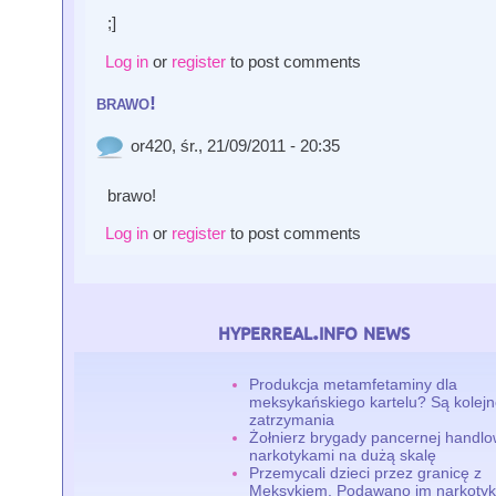
;]
Log in
or
register
to post comments
brawo!
or420
, śr., 21/09/2011 - 20:35
brawo!
Log in
or
register
to post comments
hyperreal.info news
Produkcja metamfetaminy dla
meksykańskiego kartelu? Są kolej
zatrzymania
Żołnierz brygady pancernej handlo
narkotykami na dużą skalę
Przemycali dzieci przez granicę z
Meksykiem. Podawano im narkotyki