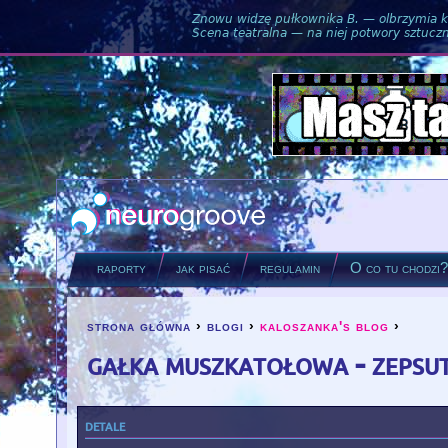
Znowu widzę pułkownika B. — olbrzymia ku
Scena teatralna — na niej potwory sztuczne
raporty
jak pisać
regulamin
O co tu chodzi
strona główna
›
blogi
›
kaloszanka's blog
›
you are here
gałka muszkatołowa - zepsu
detale