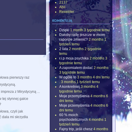
2137
Abli
Rexelder
komentują
Dzięki
1 month 3 tygodnie temu
Dałoby radę jeszcze w moim
raporcie zmienić?
2 months 1
tydzień temu
2 lata
2 months 2 tygodnie
temu
r.i.p moja psychika
2 months 3
tygodnie temu
A zapomiałem dodać
2 months
3 tygodnie temu
W ogóle to
3 months 4 dni temu
łowa pierwszy raz
.
3 months 1 tydzień temu
rystycyną.
A konkretniej
3 months 4
tygodnie temu
impreza z Mirystycyną ...
Moje przemyślenia
4 months 6
w tej słynnej gałce
dni temu
?
Moje przemyślenia
4 months 6
dni temu
owa, czyli jak
60 % moich
 dała mi skrzydła
psychodelicznych
4 months 1
tydzień temu
Fajny trip, jeśli chesz
4 months