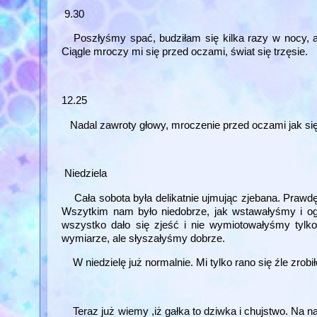
9.30
Poszłyśmy spać, budziłam się kilka razy w nocy, ale
Ciągle mroczy mi się przed oczami, świat się trzęsie.
12.25
Nadal zawroty głowy, mroczenie przed oczami jak się 
Niedziela
Cała sobota była delikatnie ujmując zjebana. Prawdę
Wszytkim nam było niedobrze, jak wstawałyśmy i ogó
wszystko dało się zjeść i nie wymiotowałyśmy tylk
wymiarze, ale słyszałyśmy dobrze.
W niedzielę już normalnie. Mi tylko rano się źle zrobił
Teraz już wiemy ,iż gałka to dziwka i chujstwo. Na na