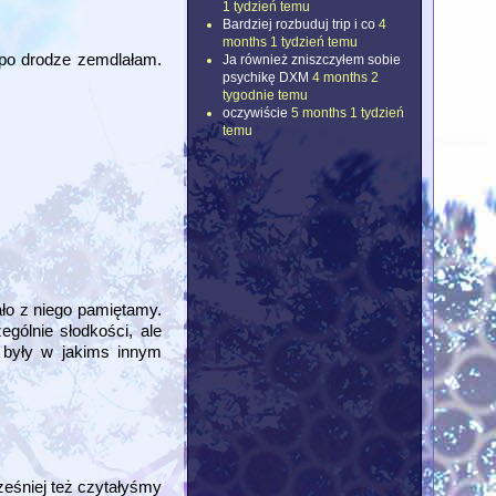
1 tydzień temu
Bardziej rozbuduj trip i co
4
months 1 tydzień temu
 po drodze zemdlałam.
Ja również zniszczyłem sobie
psychikę DXM
4 months 2
tygodnie temu
oczywiście
5 months 1 tydzień
temu
ło z niego pamiętamy.
gólnie słodkości, ale
y były w jakims innym
ześniej też czytałyśmy