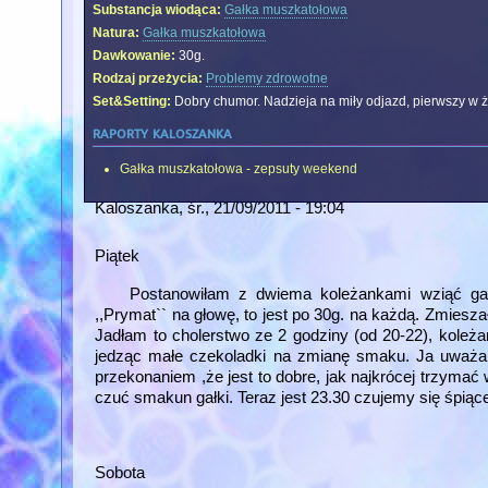
Substancja wiodąca:
Gałka muszkatołowa
Natura:
Gałka muszkatołowa
Dawkowanie:
30g.
Rodzaj przeżycia:
Problemy zdrowotne
Set&Setting:
Dobry chumor. Nadzieja na miły odjazd, pierwszy w ż
raporty kaloszanka
Gałka muszkatołowa - zepsuty weekend
Kaloszanka
, śr., 21/09/2011 - 19:04
Piątek
Postanowiłam z dwiema koleżankami wziąć gałkę
,,Prymat`` na głowę, to jest po 30g. na każdą. Zmies
Jadłam to cholerstwo ze 2 godziny (od 20-22), koleża
jedząc małe czekoladki na zmianę smaku. Ja uważam
przekonaniem ,że jest to dobre, jak najkrócej trzymać 
czuć smakun gałki. Teraz jest 23.30 czujemy się śpiące
Sobota