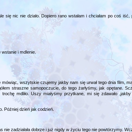
 się nic nie działo. Dopiero rano wstałam i chciałam po coś iść,
wstanie i mdlenie.
 mówiąc, wszytskie czujemy jakby nam się urwał tego dnia film, ma
łem straszne samopoczucie, do tego żarłyśmy, jak opętane. Scze
o trochę mdliło. Uszy miałyśmy przytkane, mi się zdawało ,jakb
o. Później dzień jak codzień.
s nie zadziałała dobrze i już nigdy w życiu tego nie powtórzymy. Wc