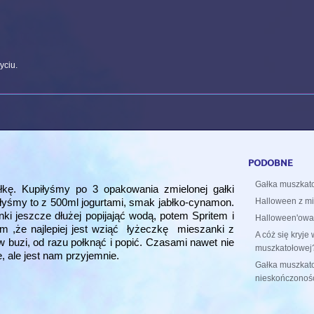
yciu.
podobne
Gałka muszkato
. Kupiłyśmy po 3 opakowania zmielonej gałki
załyśmy to z 500ml jogurtami, smak jabłko-cynamon.
Halloween z mi
nki jeszcze dłużej popijająć wodą, potem Spritem i
Halloween'owa 
 ,że najlepiej jest wziąć łyżeczkę mieszanki z
A cóż się kryje 
w buzi, od razu połknąć i popić. Czasami nawet nie
muszkatołowej
, ale jest nam przyjemnie.
Gałka muszkatoł
nieskończoność