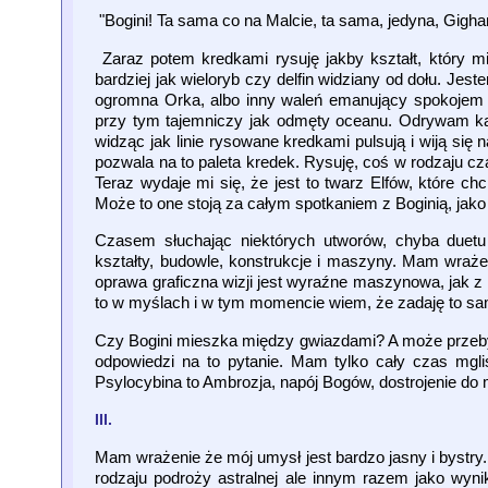
"Bogini! Ta sama co na Malcie, ta sama, jedyna, Gighant
Zaraz potem kredkami rysuję jakby kształt, który m
bardziej jak wieloryb czy delfin widziany od dołu. Jes
ogromna Orka, albo inny waleń emanujący spokojem i 
przy tym tajemniczy jak odmęty oceanu. Odrywam kar
widząc jak linie rysowane kredkami pulsują i wiją się 
pozwala na to paleta kredek. Rysuję, coś w rodzaju c
Teraz wydaje mi się, że jest to twarz Elfów, które c
Może to one stoją za całym spotkaniem z Boginią, jak
Czasem słuchając niektórych utworów, chyba duet
kształty, budowle, konstrukcje i maszyny. Mam wrażen
oprawa graficzna wizji jest wyraźne maszynowa, jak z
to w myślach i w tym momencie wiem, że zadaję to samo
Czy Bogini mieszka między gwiazdami? A może przeby
odpowiedzi na to pytanie. Mam tylko cały czas mglis
Psylocybina to Ambrozja, napój Bogów, dostrojenie do
III.
Mam wrażenie że mój umysł jest bardzo jasny i bystry
rodzaju podroży astralnej ale innym razem jako wy