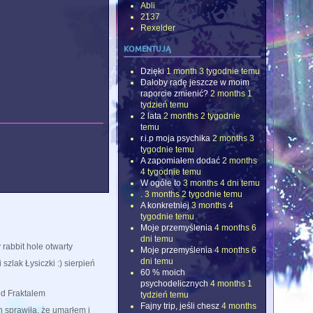
Abli
2137
Rexelder
komentują
Dzięki
1 month 3 tygodnie temu
Dałoby radę jeszcze w moim
raporcie zmienić?
2 months 1
tydzień temu
2 lata
2 months 2 tygodnie
temu
r.i.p moja psychika
2 months 3
tygodnie temu
A zapomiałem dodać
2 months
4 tygodnie temu
W ogóle to
3 months 4 dni temu
.
3 months 2 tygodnie temu
A konkretniej
3 months 4
tygodnie temu
Moje przemyślenia
4 months 6
dni temu
rabbit hole otwarty
Moje przemyślenia
4 months 6
dni temu
szlak Łysiczki :) sierpień
60 % moich
psychodelicznych
4 months 1
d Fraktalem
tydzień temu
Fajny trip, jeśli chesz
4 months
 sprawiła, że umarłem i