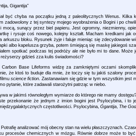
ija, Gigantija"
iał być chyba na początku jedną z paleolitycznych Wenus. Kilka
tem zadowolony z tej syntezy mojego wyobrażenia o Bogini i po chwili
mocą, sunący przez biel papieru. Jest ogromny, niezmienny, opie
tkę i rysuje coś nowego, kolejny kształt. Macham kredkami jak o
na arkuszu bloku. Rysunek żyje i faluje mieniąc się zdecydowanie wi
zapki albo kapelusza grzyba, potem śmiejącą się maskę jakiegoś sz
hciałem spotkać podczas tej podróży ale nie było mi to dane. Może 
o reżyserzy gdzieś zza kulis świadomości?
u Carbon Base Lifeforms widzę za zamkniętymi oczami skompl
ie, że ktoś to buduje dla mnie, że toczy się tu jakiś szalony proc
 filmu
science fiction
. Zastanawiam się gdzie w tym wszystkim jest m
 pytanie, które zadawali starożytni patrząc w niebo.
wa w jakimś równoległym wymiarze do którego nie mamy dostępu? 
te przekonanie że jednym z imion bogini jest Psylocybina, i to je
 międzygalaktycznych częstotliwości. Psylocybina,
Ġgantija
,
The Go
. Potrafię analizować mój obecny stan na wielu płaszczyznach. Cza
niku procesów chemicznych w mózgu. Równie dobrze może to być 