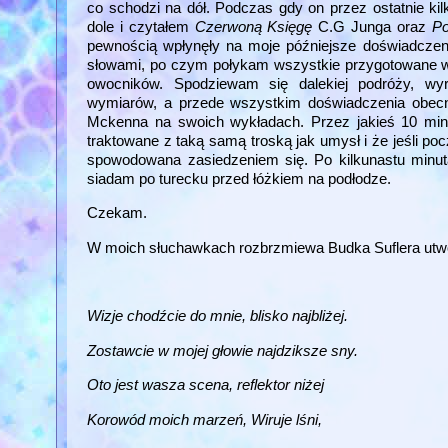
co schodzi na dół. Podczas gdy on przez ostatnie ki
dole i czytałem
Czerwoną Księgę
C.G Junga oraz
Po
pewnością wpłynęły na moje późniejsze doświadczen
słowami, po czym połykam wszystkie przygotowane wc
owocników. Spodziewam się dalekiej podróży, wy
wymiarów, a przede wszystkim doświadczenia obecnośc
Mckenna na swoich wykładach. Przez jakieś 10 minut
traktowane z taką samą troską jak umysł i że jeśli poc
spowodowana zasiedzeniem się. Po kilkunastu minut
siadam po turecku przed łóżkiem na podłodze.
Czekam.
W moich słuchawkach rozbrzmiewa Budka Suflera ut
Wizje chodźcie do mnie, blisko najbliżej.
Zostawcie w mojej głowie najdziksze sny.
Oto jest wasza scena, reflektor niżej
Korowód moich marzeń, Wiruje lśni,