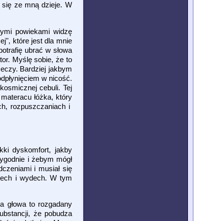
o się ze mną dzieje. W
tymi powiekami widzę
", które jest dla mnie
potrafię ubrać w słowa
or. Myślę sobie, że to
zeczy. Bardziej jakbym
odpłynięciem w nicość.
kosmicznej cebuli. Tej
 materacu łóżka, który
ch, rozpuszczaniach i
ki dyskomfort, jakby
wygodnie i żebym mógł
dczeniami i musiał się
wdech i wydech. W tym
ja głowa to rozgadany
ubstancji, że pobudza