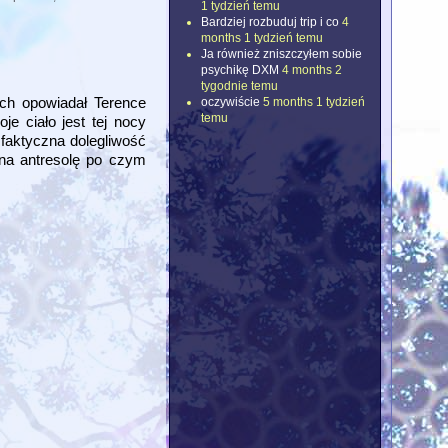
1 tydzień temu
Bardziej rozbuduj trip i co
4
months 1 tydzień temu
Ja również zniszczyłem sobie
psychikę DXM
4 months 2
tygodnie temu
ych opowiadał Terence
oczywiście
5 months 1 tydzień
temu
e ciało jest tej nocy
 faktyczna dolegliwość
 na antresolę po czym