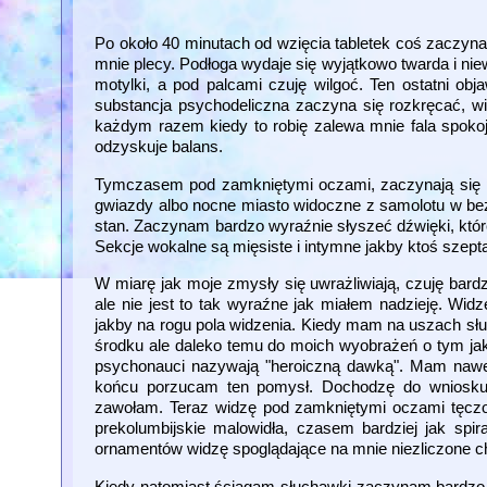
Po około 40 minutach od wzięcia tabletek coś zaczyna 
mnie plecy. Podłoga wydaje się wyjątkowo twarda i niew
motylki, a pod palcami czuję wilgoć. Ten ostatni o
substancja psychodeliczna zaczyna się rozkręcać, w
każdym razem kiedy to robię zalewa mnie fala spokoj
odzyskuje balans.
Tymczasem pod zamkniętymi oczami, zaczynają się po
gwiazdy albo nocne miasto widoczne z samolotu w be
stan. Zaczynam bardzo wyraźnie słyszeć dźwięki, któr
Sekcje wokalne są mięsiste i intymne jakby ktoś szepta
W miarę jak moje zmysły się uwrażliwiają, czuję bar
ale nie jest to tak wyraźne jak miałem nadzieję. Wi
jakby na rogu pola widzenia. Kiedy mam na uszach słu
środku ale daleko temu do moich wyobrażeń o tym jak
psychonauci nazywają "heroiczną dawką". Mam nawet 
końcu porzucam ten pomysł. Dochodzę do wniosku, ż
zawołam. Teraz widzę pod zamkniętymi oczami tęczo
prekolumbijskie malowidła, czasem bardziej jak spi
ornamentów widzę spoglądające na mnie niezliczone 
Kiedy natomiast ściągam słuchawki zaczynam bardzo dz