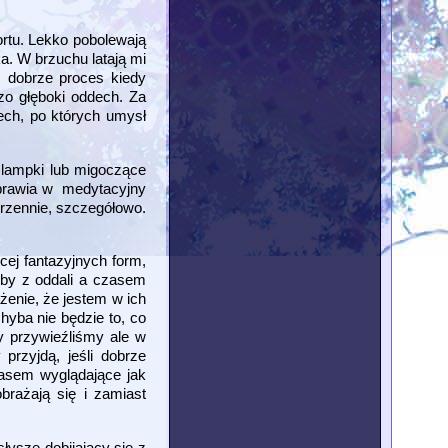
ortu. Lekko pobolewają
a. W brzuchu latają mi
m dobrze proces kiedy
zo głęboki oddech. Za
ech, po których umysł
 lampki lub migoczące
wprawia w medytacyjny
trzennie, szczegółowo.
ej fantazyjnych form,
kby z oddali a czasem
żenie, że jestem w ich
yba nie będzie to, co
y przywieźliśmy ale w
przyjdą, jeśli dobrze
zasem wyglądające jak
brażają się i zamiast
łyszę dobijający się z