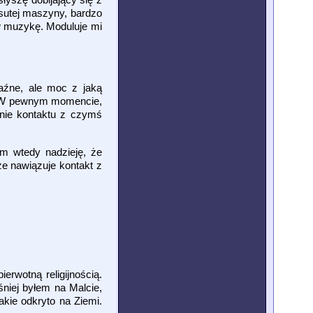
psutej maszyny, bardzo
 w muzykę. Moduluje mi
aźne, ale moc z jaką
m. W pewnym momencie,
nie kontaktu z czymś
m wtedy nadzieję, że
e nawiązuje kontakt z
rwotną religijnością.
śniej byłem na Malcie,
kie odkryto na Ziemi.