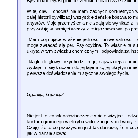
Były to kobiety/Boginie o szerokich udach wyrzeźbione 
W tej chwili, chociaż nie mam żadnych konkretnych wiz
całej historii cywilizacji wszystkie żeńskie bóstwa to m
artystów. Moje przemyślenia nie zdają się wynikać z in
przywołuję w pamięci wiedzy z religioznawstwa, po prost
Mam dojmujące wrażenie jedności, uniwersalności, 
mogę zwracać się per. Psylocybina. To właśnie ta su
ukryta w tym związku chemicznym i odpowiada za insp
Nagle do głowy przychodzi mi jej najważniejsze imię.
wydaje mi się kluczem do jej tajemnic, jej ukrytym i
pierwsze doświadczenie mistyczne swojego życia.
Ġgantija, Ġgantija!
Nie jest to jednak doświadczenie stricte wizyjne. Ledw
kontur ogromnego wieloryba widocznego spod wody. 
Czuję, że to co przeżywam jest tak doniosłe, że muszę
jak w transie słowa: