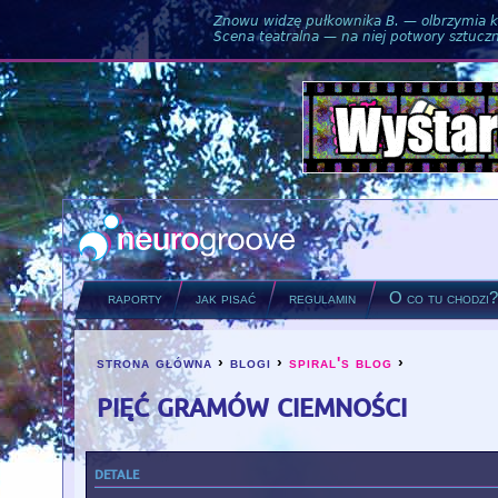
Znowu widzę pułkownika B. — olbrzymia ku
Scena teatralna — na niej potwory sztuczne
raporty
jak pisać
regulamin
O co tu chodzi
strona główna
›
blogi
›
spiral's blog
›
you are here
pięć gramów ciemności
detale