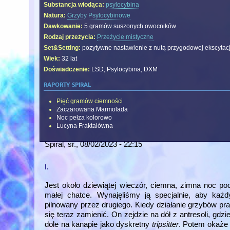
Substancja wiodąca:
psylocybina
Natura:
Grzyby Psylocybinowe
Dawkowanie:
5 gramów suszonych owocników
Rodzaj przeżycia:
Przeżycie mistyczne
Set&Setting:
pozytywne nastawienie z nutą przygodowej ekscytacj
Wiek:
32 lat
Doświadczenie:
LSD, Psylocybina, DXM
raporty spiral
Pięć gramów ciemności
Zaczarowana Marmolada
Noc pełza kolorowo
Lucyna Fraktalówna
Spiral
, śr., 08/02/2023 - 22:15
I.
Jest około dziewiątej wieczór, ciemna, zimna noc 
małej chatce. Wynajęliśmy ją specjalnie, aby k
pilnowany przez drugiego. Kiedy działanie grzybów pr
się teraz zamienić. On zejdzie na dół z antresoli, gdzi
dole na kanapie jako dyskretny
tripsitter
. Potem okaże s