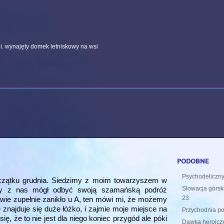
i. wynajęty domek letniskowy na wsi
podobne
Psychodeliczny 
początku grudnia. Siedzimy z moim towarzyszem w
Słowacja górski 
ażdy z nas mógł odbyć swoją szamańską podróż
23
awie zupełnie zanikło u A, ten mówi mi, że możemy
e znajduje się duże łóżko, i zajmie moje miejsce na
Przychodnia po
ię, że to nie jest dla niego koniec przygód ale póki
Dawka heroiczn