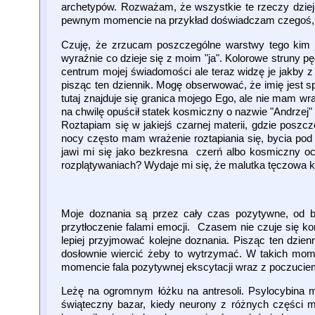
archetypów. Rozważam, że wszystkie te rzeczy dzieją 
pewnym momencie na przykład doświadczam czegoś, c
Czuję, że zrzucam poszczególne warstwy tego kim 
wyraźnie co dzieje się z moim "ja". Kolorowe struny pę
centrum mojej świadomości ale teraz widzę je jakby z 
pisząc ten dziennik. Mogę obserwować, że imię jest s
tutaj znajduje się granica mojego Ego, ale nie mam wr
na chwilę opuścił statek kosmiczny o nazwie "Andrzej" 
Roztapiam się w jakiejś czarnej materii, gdzie poszcz
nocy często mam wrażenie roztapiania się, bycia pod 
jawi mi się jako bezkresna czerń albo kosmiczny oc
rozplątywaniach? Wydaje mi się, że malutka tęczowa kro
Moje doznania są przez cały czas pozytywne, od b
przytłoczenie falami emocji. Czasem nie czuje się k
lepiej przyjmować kolejne doznania. Pisząc ten dzien
dosłownie wiercić żeby to wytrzymać. W takich mome
momencie fala pozytywnej ekscytacji wraz z poczuciem 
Leżę na ogromnym łóżku na antresoli. Psylocybina ma
świąteczny bazar, kiedy neurony z różnych części m