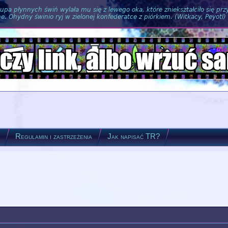
pa płynnych świń wylała mu się z lewego oka, które zniekształciło się pr
. Ohydny świnio ryj w zielonej konfederatce z piórkiem. (Witkacy, Peyotl)
?
Regulamin i zastrzeżenia
Jak napisać TR?