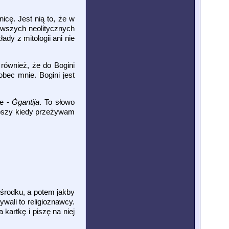
icę. Jest nią to, że w
ierwszych neolitycznych
dy z mitologii ani nie
ównież, że do Bogini
bec mnie. Bogini jest
ie -
Ġgantija
. To słowo
zkoszy kiedy przeżywam
ośrodku, a potem jakby
wali to religioznawcy.
kartkę i piszę na niej