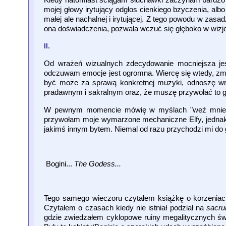
mojej głowy irytujący odgłos cienkiego bzyczenia, albo
małej ale nachalnej i irytującej. Z tego powodu w za
ona doświadczenia, pozwala wczuć się głęboko w wizje
II.
Od wrażeń wizualnych zdecydowanie mocniejsza jes
odczuwam emocje jest ogromna. Wiercę się wtedy, zm
być może za sprawą konkretnej muzyki, odnoszę wra
pradawnym i sakralnym oraz, że muszę przywołać to gd
W pewnym momencie mówię w myślach "weź mnie", "
przywołam moje wymarzone mechaniczne Elfy, jednak o
jakimś innym bytem. Niemal od razu przychodzi mi do
Bogini...
The Godess...
Tego samego wieczoru czytałem książkę o korzeniach 
Czytałem o czasach kiedy nie istniał podział na
sacru
gdzie zwiedzałem cyklopowe ruiny megalitycznych świ