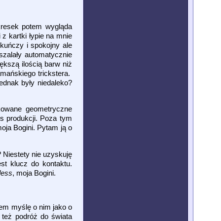
 kresek potem wygląda
 z kartki łypie na mnie
kuńczy i spokojny ale
szalały automatycznie
ększą ilością barw niż
amańskiego trickstera.
jednak były niedaleko?
ikowane geometryczne
es produkcji. Poza tym
oja Bogini. Pytam ją o
Niestety nie uzyskuję
st klucz do kontaktu.
dess
, moja Bogini.
sem myślę o nim jako o
też podróż do świata