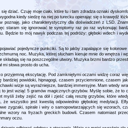
się dziać. Czuję moje ciało, które tu i tam zdradza oznaki dyskomf
ygodna kiedy siedzę na niej po turecku opierając się o krawędź łóżk
bjaw poznaję, jako charakterystyczny dla doświadczeń z LSD. Zna
ięc staram się ignorować te symptomy raz po raz wykonując bard
u. Będzie to mój nawyk podczas tej podróży: głęboki wdech i wyd
jawiać pojedyncze punkciki. Są to jakby zapalające się kolorowe
zchmurną noc. Muzyka, której słucham kieruje mnie do wnętrza i 
e składają się na poszczególne utwory. Muzyka brzmi bardzo przes
ł mi słowa prosto do ucha.
dzo przyjemną ekscytację. Pod zamkniętymi oczami widzę coraz więc
dzę bardziej powidoki, hipnagogi, czasem przyciemnione, czasem ja
chawki wizje są wyraźniejsze, bardziej immersyjne. Mam wtedy wra
 to jest wziąć 5 gramów magicznych grzybów. Myślę sobie, że to ch
myśli żeby zejść na dół i zjeść całą resztę grzybów, które wted
e wszystko jest kwestią odpowiednio głębokiej medytacji. Elfy 
we zygzaki, spirale i wiry o samopowtarzających się wzorach, c
ralne wzory na fryzach greckich budowli. Czasem natomiast przeo
chmary oczu.
iwnie odbierać odgłosy z otoczenia. Wizje są mniej wyraźnie ale s