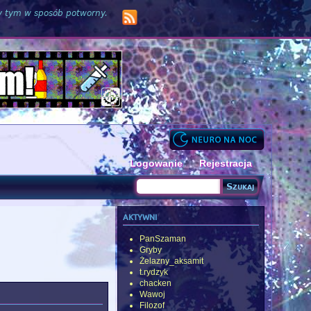
zy tym w sposób potworny.
Logowanie
Rejestracja
Szukaj
Formularz wyszukiwania
aktywni
PanSzaman
Gryby
Żelazny_aksamit
t.rydzyk
chacken
Wawoj
Filozof