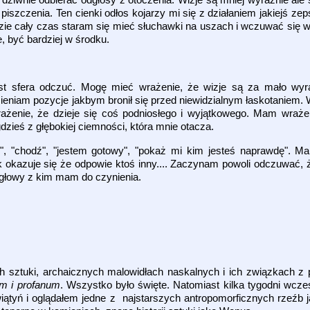
 piszczenia. Ten cienki odłos kojarzy mi się z działaniem jakiejś ze
sadzie cały czas staram się mieć słuchawki na uszach i wczuwać się
, być bardziej w środku.
t sfera odczuć. Mogę mieć wrażenie, że wizje są za mało wyr
ieniam pozycje jakbym bronił się przed niewidzialnym łaskotanie
żenie, że dzieje się coś podniosłego i wyjątkowego. Mam wraże
zieś z głębokiej ciemności, która mnie otacza.
chodź", "jestem gotowy", "pokaż mi kim jesteś naprawdę". Ma
kazuje się że odpowie ktoś inny.... Zaczynam powoli odczuwać, ż
 głowy z kim mam do czynienia.
sztuki, archaicznych malowidłach naskalnych i ich związkach z pie
m i profanum
. Wszystko było święte. Natomiast kilka tygodni wcze
ątyń i oglądałem jedne z najstarszych antropomorficznych rzeźb ja