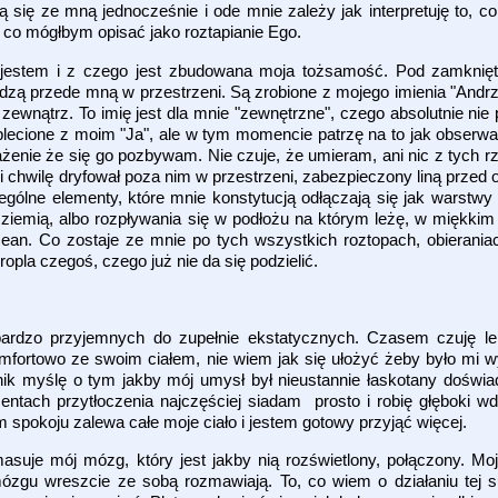
się ze mną jednocześnie i ode mnie zależy jak interpretuję to, c
o mógłbym opisać jako roztapianie Ego.
jestem i z czego jest zbudowana moja tożsamość. Pod zamknię
dzą przede mną w przestrzeni. Są zrobione z mojego imienia "Andrzej
zewnątrz. To imię jest dla mnie "zewnętrzne", czego absolutnie nie 
plecione z moim "Ja", ale w tym momencie patrzę na to jak obserwat
ażenie że się go pozbywam. Nie czuje, że umieram, ani nic z tych r
i chwilę dryfował poza nim w przestrzeni, zabezpieczony liną przed 
ególne elementy, które mnie konstytucją odłączają się jak warstwy 
ziemią, albo rozpływania się w podłożu na którym leżę, w miękkim
ean. Co zostaje ze mnie po tych wszystkich roztopach, obierania
pla czegoś, czego już nie da się podzielić.
ardzo przyjemnych do zupełnie ekstatycznych. Czasem czuję lek
omfortowo ze swoim ciałem, nie wiem jak się ułożyć żeby było mi 
nik myślę o tym jakby mój umysł był nieustannie łaskotany doświa
ntach przytłoczenia najczęściej siadam prosto i robię głęboki 
spokoju zalewa całe moje ciało i jestem gotowy przyjąć więcej.
suje mój mózg, który jest jakby nią rozświetlony, połączony. Mo
ózgu wreszcie ze sobą rozmawiają. To, co wiem o działaniu tej s