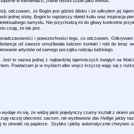
toporne w kamieniach, znane historii sztuki jako Wenus.
ji, odczuwam, że Bogini jest gdzieś blisko i że odkryłem jej tajemn
aski jednej istoty. Bogini to najstarszy obiekt kultu oraz inspiracja p
telektualnego namysłu. Nie przychodzą mi do głowy konkretne przykła
u czuję, że tak jest.
ponadczasowości i powszechności tego, co odczuwam. Odkrywam r
bstancja od zawsze umożliwiała ludziom kontakt i robi do teraz wo
irowanie artystów od samego początku rodzaju ludzkiego.
 Jest to nazwa jednej z najbardziej tajemniczych świątyń na Malc
mieniem. Powtarzam je w myślach albo wręcz krzyczę wijąc się z ro
o wydaje mi się, że widzę jakiś pojedynczy czarny kształt z okiem p
Czuję raczej obecność
sacrum
, nie wysłowione
das Heilige
jakby nazy
 to utrwalić na papierze. Szybko i jakby automatycznie chwytam za 