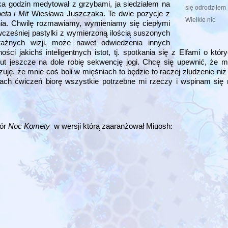
lka godzin medytował z grzybami, ja siedziałem na
się odrodziłem
eta i Mit
Wiesława Juszczaka. Te dwie pozycje z
Wielkie nic
ia. Chwilę rozmawiamy, wymieniamy się ciepłymi
ześniej pastylki z wymierzoną ilością suszonych
raźnych wizji, może nawet odwiedzenia innych
i jakichś inteligentnych istot, tj. spotkania się z Elfami o któr
 jeszcze na dole robię sekwencję jogi. Chcę się upewnić, że moj
zuję, że mnie coś boli w mięśniach to będzie to raczej złudzenie niż
ach ćwiczeń biorę wszystkie potrzebne mi rzeczy i wspinam się
wór
Noc Komety
w wersji którą zaaranżował Miuosh: