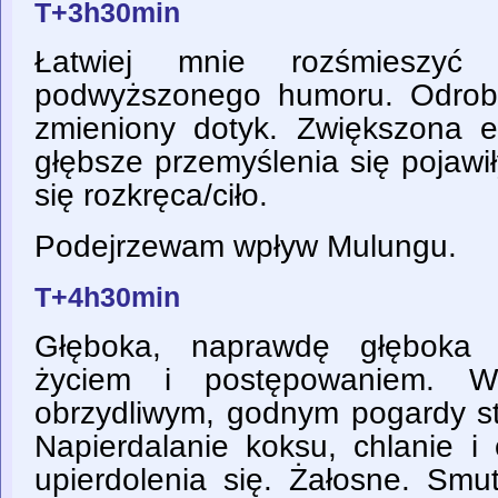
T+3h30min
Łatwiej mnie rozśmieszy
podwyższonego humoru. Odrobin
zmieniony dotyk. Zwiększona e
głębsze przemyślenia się pojawi
się rozkręca/ciło.
Podejrzewam wpływ Mulungu.
T+4h30min
Głęboka, naprawdę głęboka 
życiem i postępowaniem. Wi
obrzydliwym, godnym pogardy st
Napierdalanie koksu, chlanie i
upierdolenia się. Żałosne. Smu