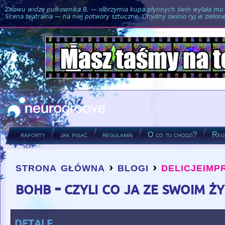
Znowu widzę pułkownika B. — olbrzymia kupa płynnych świń wylała mu si
Scena teatralna — na niej potwory sztuczne. Ohydny świnio ryj w zielone
raporty
jak pisać
regulamin
O co tu chodzi?
Regu
strona główna
›
blogi
›
delicjeimp
you are here
bohb - czyli co ja ze swoim ż
detale