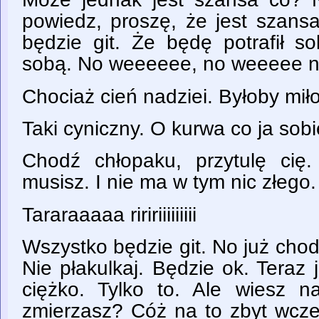
powiedz, proszę, że jest szans
będzie git. Że będę potrafił s
sobą. No weeeeee, no weeeee ni
Chociaż cień nadziei. Byłoby mił
Taki cyniczny. O kurwa co ja sob
Chodź chłopaku, przytulę cię
musisz. I nie ma w tym nic złego
Tararaaaaa riririiiiiiiii
Wszystko będzie git. No już chodź
Nie płakulkaj. Będzie ok. Teraz 
ciężko. Tylko to. Ale wiesz 
zmierzasz? Cóż na to zbyt wcze