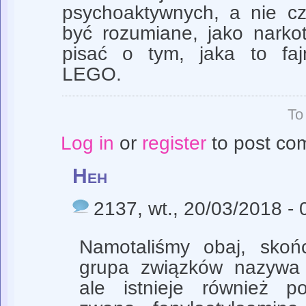
psychoaktywnych, a nie c
być rozumiane, jako narko
pisać o tym, jaka to fa
LEGO.
To
Log in
or
register
to post co
Heh
2137
, wt., 20/03/2018 -
Namotaliśmy obaj, sko
grupa związków nazywa s
ale istnieje również p