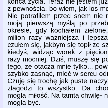
końca życia. Teraz nie jestem już
z pewnością, bo wiem, jak los m
Nie potrafiłem przed snem nie m
moją pierwszą myślą po prze
okresie, gdy kochałem zielone,
milion razy ważniejsza i lepsz
czułem się, jakbym się topił ze s
kiedyś, widząc worek z pięciom
razy mocniej. Dziś, muszę się p
tego, że otacza mnie tylko... pow
szybko zasnąć, mieć w sercu odr
Czuję się trochę jak puste naczyn
złagodzi to wszystko. Da cho
mogła miłość. Na tamtą chwilę- n
mogła być.