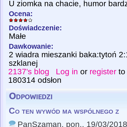
U ziomka na chacie, humor bard
Ocena:
Doświadczenie:
Małe
Dawkowanie:
2 wiadra mieszanki baka:tytoń 2:1
szklanej
2137's blog
Log in
or
register
to
180314 odsłon
Odpowiedzi
Co ten wywód ma wspólnego z
PanSzaman
, pon., 19/03/2018