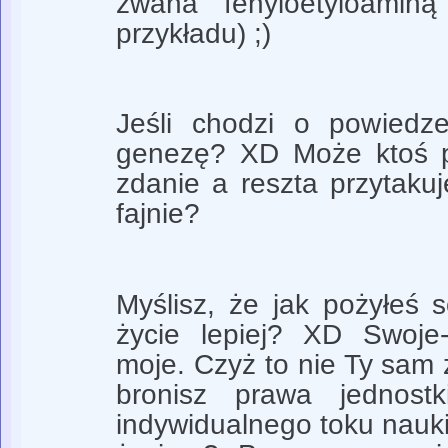
zwana fenyloetyloamin
przykładu) ;)
Jeśli chodzi o powiedz
genezę? XD Może ktoś po
zdanie a reszta przytakuj
fajnie?
Myślisz, że jak pożyłeś s
życie lepiej? XD Swoje
moje. Czyż to nie Ty sam 
bronisz prawa jednost
indywidualnego toku nauk