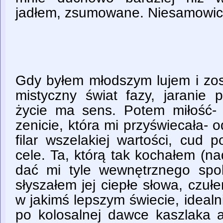
jadłem, zsumowane. Niesamowici
Gdy byłem młodszym lujem i z
mistyczny świat fazy, jaranie 
życie ma sens. Potem miłość-
zenicie, która mi przyświecała- o
filar wszelakiej wartości, cud
cele. Ta, którą tak kochałem (na
dać mi tyle wewnętrznego spok
słyszałem jej ciepłe słowa, czuł
w jakimś lepszym świecie, ideal
po kolosalnej dawce kaszlaka a