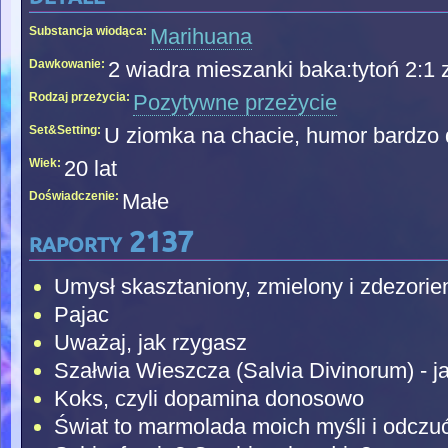
Substancja wiodąca:
Marihuana
Dawkowanie:
2 wiadra mieszanki baka:tytoń 2:1 z
Rodzaj przeżycia:
Pozytywne przeżycie
Set&Setting:
U ziomka na chacie, humor bardzo 
Wiek:
20 lat
Doświadczenie:
Małe
raporty 2137
Umysł skasztaniony, zmielony i zdezori
Pajac
Uważaj, jak rzygasz
Szałwia Wieszcza (Salvia Divinorum) - ja
Koks, czyli dopamina donosowo
Świat to marmolada moich myśli i odczuć