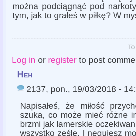
można podciągnąć pod narkotyk
tym, jak to grałeś w piłkę? W my
To
Log in
or
register
to post comme
Heh
2137
, pon., 19/03/2018 - 14
Napisałeś, że miłość przych
szuka, co może mieć różne in
brzmi jak lamerskie oczekiwa
wszystko ześle. I negujesz moj