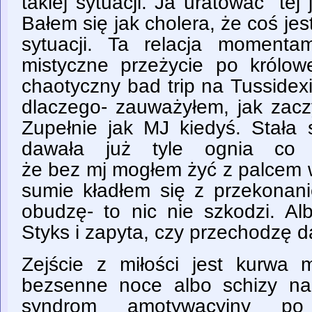
takiej sytuacji. Ja uratować "tej 
Bałem się jak cholera, że coś jest
sytuacji. Ta relacja momenta
mistyczne przeżycie po królowe
chaotyczny bad trip na Tussidexi
dlaczego- zauważyłem, jak zacz
Zupełnie jak MJ kiedyś. Stała 
dawała już tyle ognia co 
że bez mj mogłem żyć z palcem w
sumie kładłem się z przekonani
obudzę- to nic nie szkodzi. Al
Styks i zapyta, czy przechodzę d
Zejście z miłości jest kurwa m
bezsenne noce albo schizy na
syndrom amotywacyjny po 