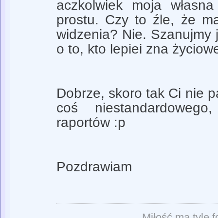
aczkolwiek moja własna
prostu. Czy to źle, że 
widzenia? Nie. Szanujmy j
o to, kto lepiei zna życiow
Dobrze, skoro tak Ci nie p
coś niestandardowego
raportów :p
Pozdrawiam
Miłość ma tyle f