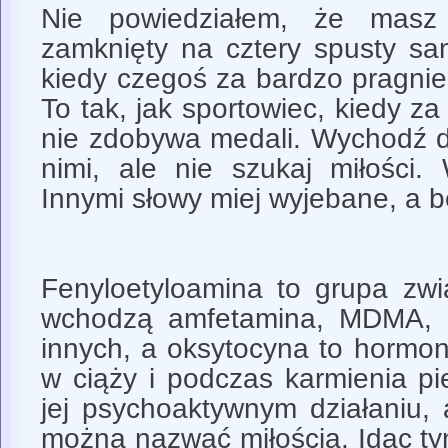
Nie powiedziałem, że masz 
zamknięty na cztery spusty s
kiedy czegoś za bardzo pragniesz
To tak, jak sportowiec, kiedy za
nie zdobywa medali. Wychodź do
nimi, ale nie szukaj miłości.
Innymi słowy miej wyjebane, a 
Fenyloetyloamina to grupa zwi
wchodzą amfetamina, MDMA, me
innych, a oksytocyna to hormon
w ciąży i podczas karmienia pi
jej psychoaktywnym działaniu, a
można nazwać miłością. Idąc ty