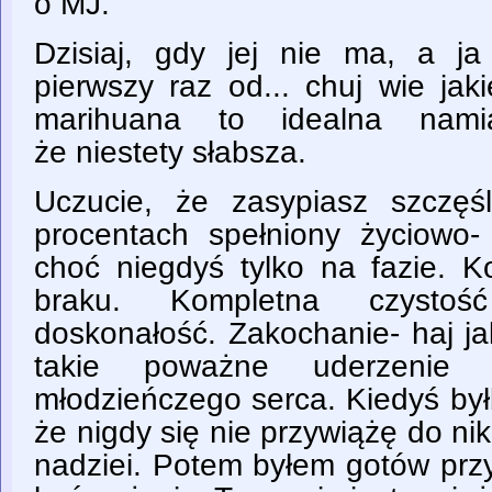
o MJ.
Dzisiaj, gdy jej nie ma, a j
pierwszy raz od... chuj wie jak
marihuana to idealna namia
że niestety słabsza.
Uczucie, że zasypiasz szczęś
procentach spełniony życiowo-
choć niegdyś tylko na fazie. K
braku. Kompletna czystoś
doskonałość. Zakochanie- haj j
takie poważne uderzenie
młodzieńczego serca. Kiedyś by
że nigdy się nie przywiążę do nik
nadziei. Potem byłem gotów przy