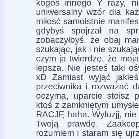
kogoś innego Y razy, ni
uniwersalny wzór dla ka
miłość samoistnie manifes
gdybyś spojrzał na spr
zobaczyłbyś, że obaj ma
szukając, jak i nie szukaj
czym ja twierdzę, że moja
lepsza. Nie jesteś taki o
xD Zamiast wyjąć jakie
przeciwnika i rozważać 
oczyma, uparcie stoisz pr
ktoś z zamkniętym umysł
RACJĘ haha. Wyluzjj, ni
Twoją prawdę. Zaakcep
rozumiem i staram się ujrz