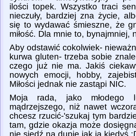
ilości topek. Wszystko traci se
nieczuły, bardziej zna życie, a
się to wydawać śmieszne, że gno
miłość. Dla mnie to, bynajmniej,
Aby odstawić cokolwiek- nieważn
kurwa gluten- trzeba sobie znal
czego już nie ma. Jakiś cieka
nowych emocji, hobby, zajebis
Miłości jednak nie zastąpi NIC.
Moja rada, jako młodego lu
mądrzejszego, niż nawet wczoraj
chcesz rzucić-'szukaj tym bardzie
tam, gdzie okazja może dosięgną
nie siedź na dupie jak ja kiedyś :