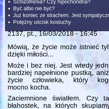
Schizofrenia? Czy hipochondria?
Być albo nie być?
Już koniec ze strachem. Jest sympatyczn
Potężny uścisk kostuchy
2137
, pt., 16/03/2018 - 16:45
Mówią, że życie może istnieć ty
dzięki miłości...
Może i bez niej. Jest wtedy jed
bardziej napełnione pustką, aniż
życie człowieka, który kog
mocno kocha.
Zaciemnione światłem. Czy t
błahostek, na których skupia