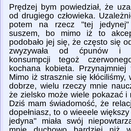
Prędzej bym powiedział, że uzal
od drugiego człowieka. Uzależn
potem na rzecz "tej jedynej
suszem, bo mimo iż to akcep
podobało jej się, że często się
zwyzywała od ćpunów i ko
konsumpcji tegoż czerwoneg
kochana kobieta. Przynajmniej 
Mimo iż strasznie się kłóciliśm
dobrze, wielu rzeczy mnie nauc
że zielsko może wiele pokazać i
Dziś mam świadomość, że relacj
dopełniasz, to o wieeele większy
jedyna" miała swój niepowtarz
mnie duchowo bardziej niż ws