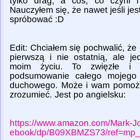
tylko drag, a coś, co czyni 
Nauczyłem się, że nawet jeśli jes
spróbować :D
Edit: Chciałem się pochwalić, że
pierwszą i nie ostatnią, ale j
moim życiu. To zwięzłe i 
podsumowanie całego mojego 
duchowego. Może i wam pomoże 
zrozumieć. Jest po angielsku:
https://www.amazon.com/Mark-J
ebook/dp/B09XBMZS73/ref=mp_