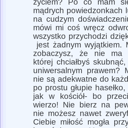
życiem? Po co mam się
mądrych powiedzonkach 
na cudzym doświadczeni
mówi mi coś wręcz odwr
wszystko przychodzi dzięki
jest żadnym wyjątkiem. 
zobaczysz, że nie ma u
której chciałbyś skubnąć
uniwersalnym prawem? 
nie są adekwatne do każde
po prostu głupie hasełko, 
jak w kościół- bo prze
wierzo! Nie bierz na pe
nie możesz nawet zweryf
Ciebie miłość mogła prz