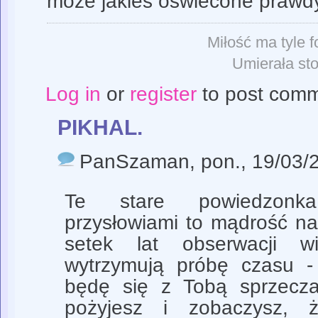
może jakieś oświecone prawdy
Miłość ma tyle f
Umierała sto
Log in
or
register
to post com
PIKHAL.
PanSzaman
, pon., 19/03/
Te stare powiedzonk
przysłowiami to mądrość na
setek lat obserwacji wi
wytrzymują próbę czasu -
będę się z Tobą sprzecza
pożyjesz i zobaczysz, 