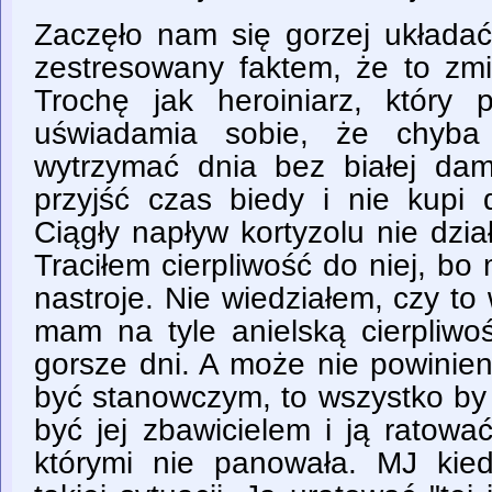
Zaczęło nam się gorzej układać
zestresowany faktem, że to zmi
Trochę jak heroiniarz, który
uświadamia sobie, że chyba
wytrzymać dnia bez białej da
przyjść czas biedy i nie kupi d
Ciągły napływ kortyzolu nie dział
Traciłem cierpliwość do niej, bo 
nastroje. Nie wiedziałem, czy t
mam na tyle anielską cierpliwo
gorsze dni. A może nie powinie
być stanowczym, to wszystko by
być jej zbawicielem i ją ratow
którymi nie panowała. MJ kie