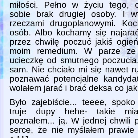
miłości. Pełno w życiu tego,
sobie brak drugiej osoby. I 
rzeczami drugoplanowymi. Koc
osób. Albo kochamy się najarać
przez chwilę poczuć jakiś ogie
moim remedium. W parze ze 
ucieczkę od smutnego poczucia,
sam. Nie chciało mi się nawet 
poznawać potencjalne kandydat
wolałem jarać i brać deksa co jak
Było zajebiście... teeee, spoko
truje dupy hehe- takie mia
poznałem... ją. W jednej chwili p
serce, że nie myślałem prawie