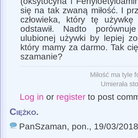
(oksytocyna i Fenyloetyloamin
się na tak zwaną miłość. I p
człowieka, który tę używkę
odstawił. Nadto porównuj
ulubionej używki by lepiej z
który mamy za darmo. Tak cię
szamanie?
Miłość ma tyle f
Umierała sto
Log in
or
register
to post com
Ciężko.
PanSzaman
, pon., 19/03/2018