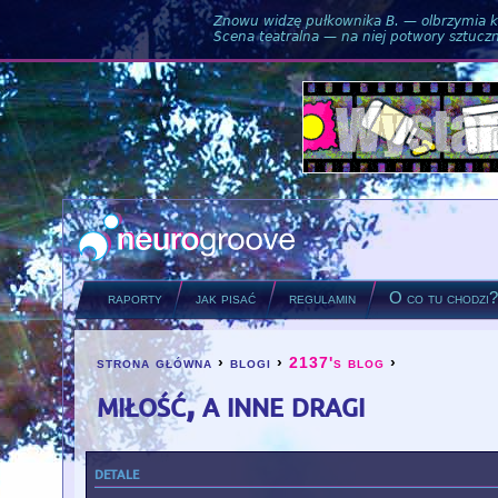
Znowu widzę pułkownika B. — olbrzymia ku
Scena teatralna — na niej potwory sztuczne
raporty
jak pisać
regulamin
O co tu chodzi
strona główna
›
blogi
›
2137's blog
›
you are here
miłość, a inne dragi
detale