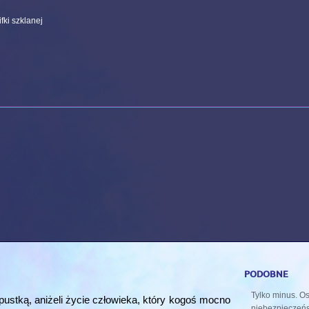
fki szklanej
podobne
Tylko minus. O
 pustką, aniżeli życie człowieka, który kogoś mocno
niebezpieczeń