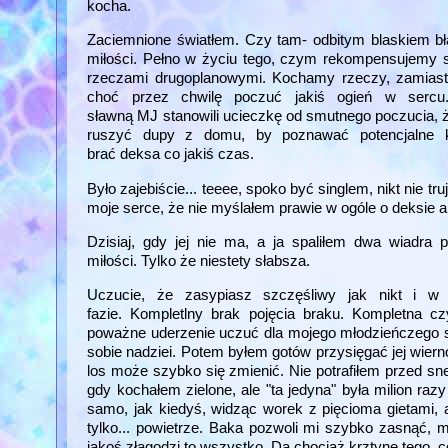
kocha.
Zaciemnione światłem. Czy tam- odbitym blaskiem b
miłości. Pełno w życiu tego, czym rekompensujemy s
rzeczami drugoplanowymi. Kochamy rzeczy, zamiast 
choć przez chwilę poczuć jakiś ogień w serc
sławną MJ stanowili ucieczkę od smutnego poczucia, ż
ruszyć dupy z domu, by poznawać potencjalne ka
brać deksa co jakiś czas.
Było zajebiście... teeee, spoko być singlem, nikt nie tr
moje serce, że nie myślałem prawie w ogóle o deksie a
Dzisiaj, gdy jej nie ma, a ja spaliłem dwa wiadra p
miłości. Tylko że niestety słabsza.
Uczucie, że zasypiasz szczęśliwy jak nikt i w 
fazie. Kompletlny brak pojęcia braku. Kompletna c
poważne uderzenie uczuć dla mojego młodzieńczego ser
sobie nadziei. Potem byłem gotów przysięgać jej wierno
los może szybko się zmienić. Nie potrafiłem przed sn
gdy kochałem zielone, ale "ta jedyna" była milion raz
samo, jak kiedyś, widząc worek z pięcioma gietami, 
tylko... powietrze. Baka pozwoli mi szybko zasnąć, mi
jakoś złagodzi to wszystko. Da chociaż krztynę tego, c