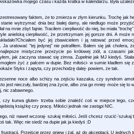
wskazówka mojego czasu i każda kratka w kalendarzu. Była uzależni
zestresowany faktem, że to zmierza w złym kierunku. Trochę jak her
stanie wytrzymać dnia bez białej damy, ale niedługo może przyjść
ał na mnie zbyt fajnie. Traciłem cierpliwość do niej, bo miała "trochę
le anielską cierpliwość, że przetrzymam jej gorsze dni. A może
kładało?Chciałem być jej zbawicielem i ją ratować przed emocj
Ja uratować "tej jedynej" nie potrafiłem. Bałem się jak cholera, że 
k najlepsze mistyczne przeżycie po królowej ziół, a czasami ja
yłem, jak zaczyna stawać się zimna. Zupełnie jak MJ kiedyś. Stała 
j mogłem żyć z palcem w dupie. Bez miłości- w sumie kładłem się 
i pokaże Styks i zapyta, czy przechodzę dalej- powiem, że tak.
ż bezsenne noce albo schizy na zejściu kaszaka, czy syndrom amo
 kto jest nieczuły, bardziej zna życie, albo zna go mniej- może się 
ej, nic zabawnego.
 czy kurwa gluten- trzeba sobie znaleźć coś w miejsce tego, cz
bistą książkę czy pracę. Miłości jednak nie zastąpi NIC.
ego, niż nawet wczoraj- szukaj miłości. Jeśli chcesz rzucić-'szukaj 
 tak. Więc nie siedź na dupie jak ja kiedyś :D
rustracji. Przejście przez gniew i żal, aż do akceptacji. U jednych t