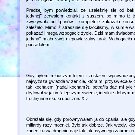
Prędzej bym powiedział, że uzależnię się od bak
jedynej" zerwałem kontakt z suszem, bo mimo iż to
zwyzywała od ćpunów i kompletnie zakazała konsum
zależało. Mimo iż strasznie się kłóciliśmy, w sumie 
pokazać i mega wzbogacić życie. Dziś mam świadomość,
jedyna" miała swój niepowtarzalny urok. Wzbogaciła 
porządałem.
Gdy byłem młodszym lujem i zostałem wprowadzony w
najwyższa gwiazda w zenicie, która mi przyświecała- odg
tak kochałem (nadal kocham?), potrafiła dać mi tyle
dryfował w jakimś lepszym świecie, idealnie dobrym m
trochę inne skutki uboczne. XD
Obrażała się, gdy porównywałem ją do ćpania, ale gd
miliardy razy mocniej. Było tak dobrze. Jak wtedy, ki
żaden kurwa drag nie daje tak intensywnego zauroczen