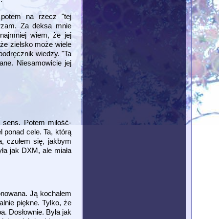
 potem na rzecz "tej
urzam. Za deksa mnie
ajmniej wiem, że jej
 że zielsko może wiele
podręcznik wiedzy. "Ta
ane. Niesamowicie jej
 sens. Potem miłość-
l ponad cele. Ta, którą
a, czułem się, jakbym
yła jak DXM, ale miała
jonowana. Ją kochałem
lnie piękne. Tylko, że
a. Dosłownie. Była jak