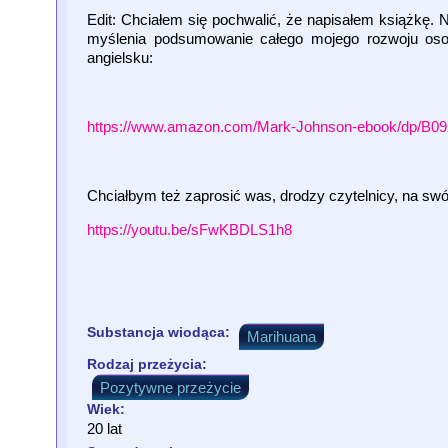
Edit: Chciałem się pochwalić, że napisałem książkę. N
myślenia podsumowanie całego mojego rozwoju oso
angielsku:
https://www.amazon.com/Mark-Johnson-ebook/dp/B0
Chciałbym też zaprosić was, drodzy czytelnicy, na swój
https://youtu.be/sFwKBDLS1h8
Substancja wiodąca:
Marihuana
Rodzaj przeżycia:
Pozytywne przeżycie
Wiek:
20 lat