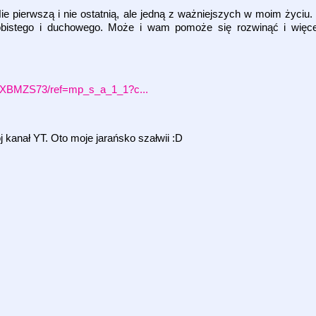
ie pierwszą i nie ostatnią, ale jedną z ważniejszych w moim życiu. 
bistego i duchowego. Może i wam pomoże się rozwinąć i więce
9XBMZS73/ref=mp_s_a_1_1?c...
 kanał YT. Oto moje jarańsko szałwii :D