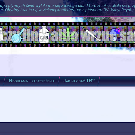
pa płynnych świń wylała mu się z lewego oka, które zniekształciło się pr
. Ohydny świnio ryj w zielonej konfederatce z piórkiem. (Witkacy, Peyotl)
?
Regulamin i zastrzeżenia
Jak napisać TR?