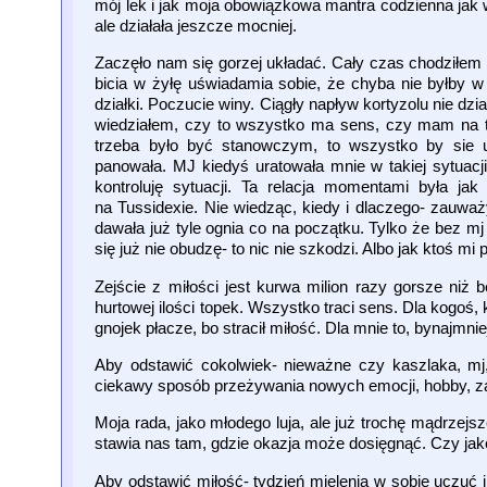
mój lek i jak moja obowiązkowa mantra codzienna jak 
ale działała jeszcze mocniej.
Zaczęło nam się gorzej układać. Cały czas chodziłem 
bicia w żyłę uświadamia sobie, że chyba nie byłby w 
działki. Poczucie winy. Ciągły napływ kortyzolu nie dział
wiedziałem, czy to wszystko ma sens, czy mam na ty
trzeba było być stanowczym, to wszystko by sie u
panowała. MJ kiedyś uratowała mnie w takiej sytuacji. 
kontroluję sytuacji. Ta relacja momentami była ja
na Tussidexie. Nie wiedząc, kiedy i dlaczego- zauważ
dawała już tyle ognia co na początku. Tylko że bez m
się już nie obudzę- to nic nie szkodzi. Albo jak ktoś m
Zejście z miłości jest kurwa milion razy gorsze ni
hurtowej ilości topek. Wszystko traci sens. Dla kogoś,
gnojek płacze, bo stracił miłość. Dla mnie to, bynajmni
Aby odstawić cokolwiek- nieważne czy kaszlaka, mj,
ciekawy sposób przeżywania nowych emocji, hobby, zaje
Moja rada, jako młodego luja, ale już trochę mądrzejsz
stawia nas tam, gdzie okazja może dosięgnąć. Czy jakoś
Aby odstawić miłość- tydzień mielenia w sobie uczuć i f