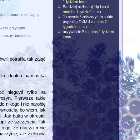
1 tydzień temu
Bardziej rozbuduj trip i co
4
months 1 tydzień temu
obie humor i mieć fajną
Ja również zniszczyłem sobie
psychikę DXM
4 months 2
tygodnie temu
rwsza przygoda
oczywiście
5 months 1 tydzień
e mocny hempshot
temu
ili potrafiła tak zająć
 to idealna namiastka
oć niegdyś tylko na
wesyn. Pierwsze takie
o nikogo i nie narobię
ewnością, bo wiem, jak
u. Jak baka w okresie,
opił ze szczęścia. Tak
 tego, że otacza mnie
aczynie, ale zielenina
.