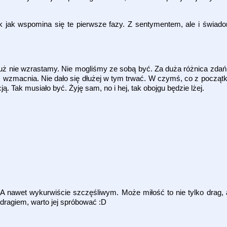
k jak wspomina się te pierwsze fazy. Z sentymentem, ale i świado
uż nie wzrastamy. Nie mogliśmy ze sobą być. Za duża różnica zdań
 wzmacnia. Nie dało się dłużej w tym trwać. W czymś, co z począt
ą. Tak musiało być. Żyję sam, no i hej, tak obojgu będzie lżej.
 A nawet wykurwiście szczęśliwym. Może miłość to nie tylko drag,
 dragiem, warto jej spróbować :D