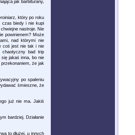
ająca jak barbiturany,
oiniarz, który po roku
 czas biedy i nie kupi
" chwiejne nastroje. Nie
 nie powinienem? Może
ami, nad którymi nie
coś jest nie tak i nie
k chaotyczny bad trip
się jakaś inna, bo nie
z przekonaniem, że jak
tywacyjny po spaleniu
to wydawać śmieszne, że
ego już nie ma. Jakiś
tym bardziej. Działanie
rwa to dłużej, u innych