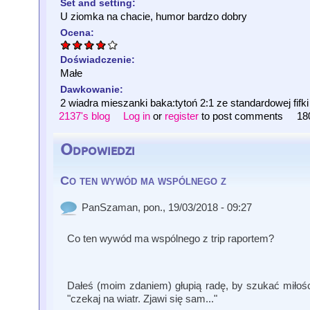
Set and setting:
U ziomka na chacie, humor bardzo dobry
Ocena:
Doświadczenie:
Małe
Dawkowanie:
2 wiadra mieszanki baka:tytoń 2:1 ze standardowej fifki
2137's blog
Log in
or
register
to post comments
18
Odpowiedzi
Co ten wywód ma wspólnego z
PanSzaman
, pon., 19/03/2018 - 09:27
Co ten wywód ma wspólnego z trip raportem?
Dałeś (moim zdaniem) głupią radę, by szukać miłości
"czekaj na wiatr. Zjawi się sam..."