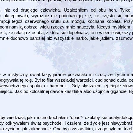
i, niż od drugiego człowieka. Uzależniłem od obu heh. Tylko
 akceptowała, wyraźnie nie podobało jej się, że często się od
pcji tegoż czerwonego śrutu dla mózgu, kochana kobieta. Przyn
wspominam ją dobrze, wielu rzeczy mnie nauczyła. Kiedyś myślałem,
 że relacja z osobą, z którą się dopełniasz, to o wieeele większy 
mnie duchowo bardziej niż wszystkie narko, jakie jadłem, zsumow
 mistyczny świat fazy, jaranie pozwalało mi czuć, że życie ma
rywała tę rolę. Był to filar wszelakiej wartości, cud ponad cuda, ce
 wewnętrznego spokoju i harmonii... Gdy słyszałem jej ciepłe słow
iejscu. Jak po kolosalnej dawce kaszlaka albo dżojncie gigancie. B
yby wiedziała, jak mocno kochałem "ćpać"- czułaby się usatysfakc
edy odkrywałem świat psychodeli i czułem, że życie jest niewyobraża
ia życiem, jak zakochanie. Ona była wszystkim, czego było mi trzeb