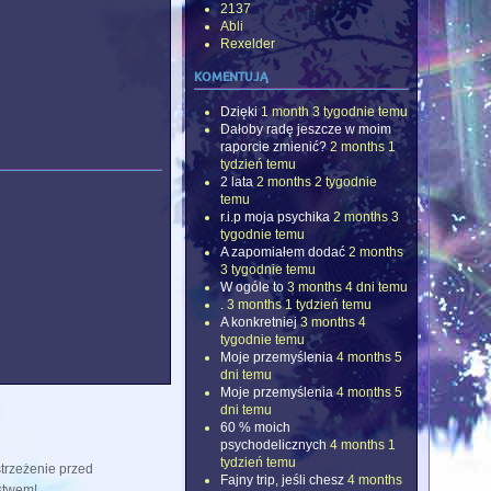
2137
Abli
Rexelder
komentują
Dzięki
1 month 3 tygodnie temu
Dałoby radę jeszcze w moim
raporcie zmienić?
2 months 1
tydzień temu
2 lata
2 months 2 tygodnie
temu
r.i.p moja psychika
2 months 3
tygodnie temu
A zapomiałem dodać
2 months
3 tygodnie temu
W ogóle to
3 months 4 dni temu
.
3 months 1 tydzień temu
A konkretniej
3 months 4
tygodnie temu
Moje przemyślenia
4 months 5
dni temu
Moje przemyślenia
4 months 5
dni temu
60 % moich
psychodelicznych
4 months 1
tydzień temu
strzeżenie przed
Fajny trip, jeśli chesz
4 months
stwem!