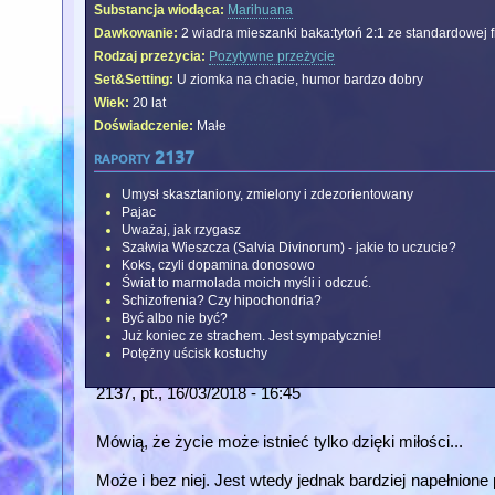
Substancja wiodąca:
Marihuana
Dawkowanie:
2 wiadra mieszanki baka:tytoń 2:1 ze standardowej fi
Rodzaj przeżycia:
Pozytywne przeżycie
Set&Setting:
U ziomka na chacie, humor bardzo dobry
Wiek:
20 lat
Doświadczenie:
Małe
raporty 2137
Umysł skasztaniony, zmielony i zdezorientowany
Pajac
Uważaj, jak rzygasz
Szałwia Wieszcza (Salvia Divinorum) - jakie to uczucie?
Koks, czyli dopamina donosowo
Świat to marmolada moich myśli i odczuć.
Schizofrenia? Czy hipochondria?
Być albo nie być?
Już koniec ze strachem. Jest sympatycznie!
Potężny uścisk kostuchy
2137
, pt., 16/03/2018 - 16:45
Mówią, że życie może istnieć tylko dzięki miłości...
Może i bez niej. Jest wtedy jednak bardziej napełnione