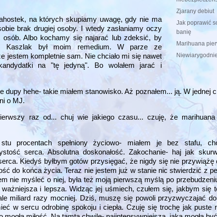
Zjarany debiut
łahostek, na których skupiamy uwagę, gdy nie ma
Jak poprawić s
obie brak drugiej osoby. I wtedy zasłaniamy oczy
banię
osób. Albo kochamy się najarać lub zdeksić, by
Marihuana pie
u. Kaszlak był moim remedium. W parze ze
Niewiarygodni
e jestem kompletnie sam. Nie chciało mi się nawet
ndydatki na "tę jedyną". Bo wolałem jarać i
uje dupy hehe- takie miałem stanowisko. Aż poznałem... ją. W jednej chw
ni o MJ.
ierwszy raz od... chuj wie jakiego czasu... czuję, że marihuana
stu procentach spełniony życiowo- miałem je bez stafu, ch
zystość serca. Absolutna doskonałość. Zakochanie- haj jak skur
ca. Kiedyś byłbym gotów przysięgać, że nigdy się nie przywiążę d
ść do końca życia. Teraz nie jestem już w stanie nic stwierdzić z p
em nie myśleć o niej, była też moją pierwszą myślą po przebudzeni
y ważniejsza i lepsza. Widząc jej uśmiech, czułem się, jakbym się t
ale miliard razy mocniej. Dziś, muszę się powoli przyzwyczajać do
eć w sercu odrobinę spokoju i ciepła. Czuję się trochę jak puste n
o mogła miłość. Na tamtą chwilę- najintensywniejsza, jaka mogła być