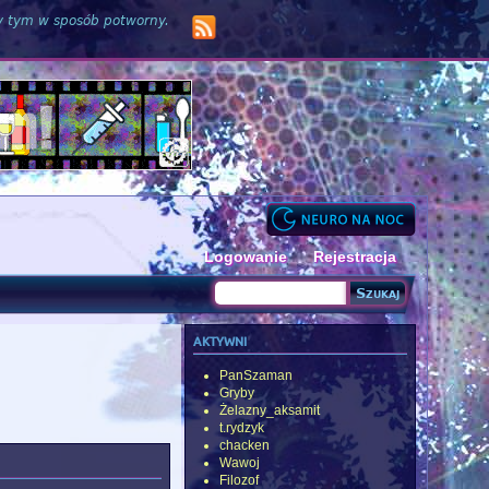
zy tym w sposób potworny.
Logowanie
Rejestracja
Szukaj
Formularz wyszukiwania
aktywni
PanSzaman
Gryby
Żelazny_aksamit
t.rydzyk
chacken
Wawoj
Filozof