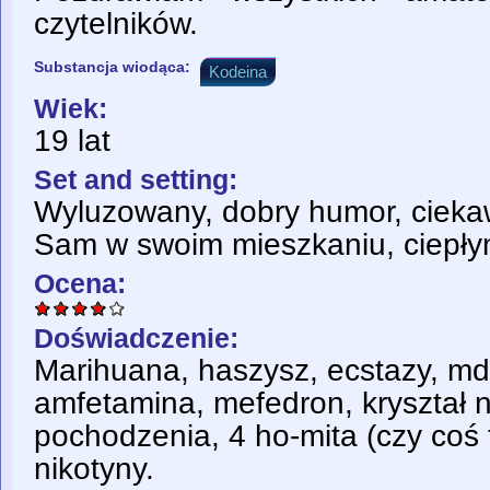
czytelników.
Substancja wiodąca:
Kodeina
Wiek:
19 lat
Set and setting:
Wyluzowany, dobry humor, ciekaw
Sam w swoim mieszkaniu, ciepłym
Ocena:
Doświadczenie:
Marihuana, haszysz, ecstazy, md
amfetamina, mefedron, kryształ 
pochodzenia, 4 ho-mita (czy coś t
nikotyny.