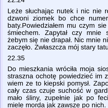
Leże słuchając nutek i nic nie 
dzwoni ziomek bo chce numer
baty.Powiedziałem mu czym sie
śmiechem. Zapytał czy mnie s
żebym się nie drapał. Nic mnie n
zaczęło. Zwłaszcza mój stary tat
22.35
Do mieszkania wróciła moja sios
straszna ochotę powiedzieć im 
wiem ze to kiepski pomysł. Zap
cały czas czuje suchość w gard
mało śliny, zupełnie jak po fe
miele morda jak zawsze po nich.