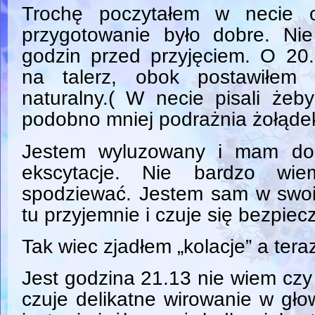
Trochę poczytałem w necie o
przygotowanie było dobre. Ni
godzin przed przyjęciem. O 20.
na talerz, obok postawiłem 
naturalny.( W necie pisali żeb
podobno mniej podrażnia żołąde
Jestem wyluzowany i mam dob
ekscytacje. Nie bardzo w
spodziewać. Jestem sam w swoi
tu przyjemnie i czuje się bezpiecz
Tak wiec zjadłem „kolacje” a ter
Jest godzina 21.13 nie wiem czy 
czuje delikatne wirowanie w głow