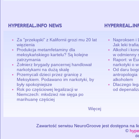
hyperreal.info news
hyperreal.in
Za "przekąski" z Kalifornii grozi mu 20 lat
Naproksen i 
więzienia
Jak leki traf
Produkcja metamfetaminy dla
Alkohol i ko
meksykańskiego kartelu? Są kolejne
w odmienny 
zatrzymania
Raport: w Eu
Żołnierz brygady pancernej handlował
narkotyki o w
narkotykami na dużą skalę
Od daru bogó
Przemycali dzieci przez granicę z
antropologia
Meksykiem. Podawano im narkotyki, by
alkoholem
były spokojniejsze
Dlaczego leg
Rok po częściowej legalizacji w
od depenaliza
Niemczech: młodzież nie sięga po
marihuanę częściej
Więcej
Zawartość serwisu NeuroGroove jest dostępna na lic
©
hype
de