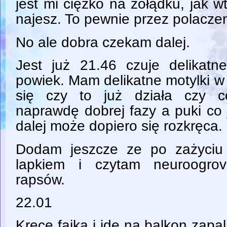
jest mi ciężko na żołądku, jak 
najesz. To pewnie przez polaczeni
No ale dobra czekam dalej.
Jest już 21.46 czuje delikatne
powiek. Mam delikatne motylki 
się czy to już działa czy c
naprawdę dobrej fazy a puki co 
dalej może dopiero się rozkręca.
Dodam jeszcze ze po zażyciu
lapkiem i czytam neuroogrov
rapsów.
22.01
Kręcę fajka i idę na balkon zapal