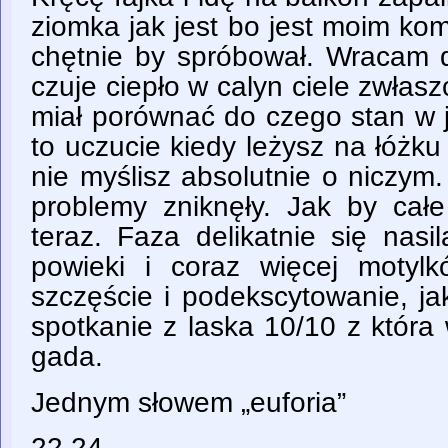
ziomka jak jest bo jest moim ko
chętnie by spróbował. Wracam d
czuje ciepło w calyn ciele zwła
miał porównać do czego stan w j
to uczucie kiedy leżysz na łóżku
nie myślisz absolutnie o niczym. 
problemy zniknęły. Jak by całe
teraz. Faza delikatnie się nas
powieki i coraz więcej motyl
szczęście i podekscytowanie, j
spotkanie z laska 10/10 z która
gada.
Jednym słowem „euforia”
22.24