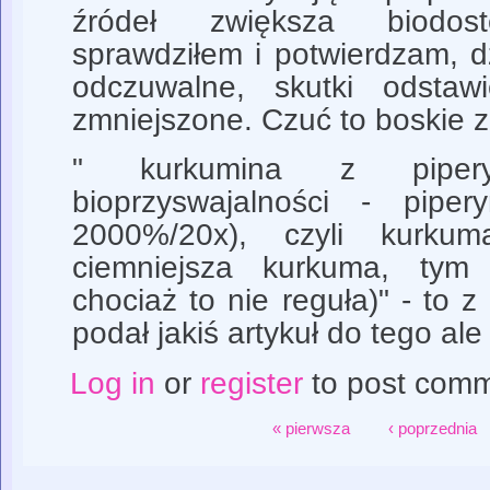
źródeł zwiększa biodo
sprawdziłem i potwierdzam, dz
odczuwalne, skutki odstawi
zmniejszone. Czuć to boskie z
" kurkumina z pipery
bioprzyswajalności - pipe
2000%/20x), czyli kurku
ciemniejsza kurkuma, tym
chociaż to nie reguła)" - to z
podał jakiś artykuł do tego al
Log in
or
register
to post com
« pierwsza
‹ poprzednia
Strony