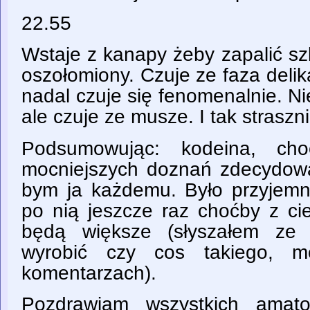
22.55
Wstaje z kanapy żeby zapalić sz
oszołomiony. Czuje ze faza delika
nadal czuje się fenomenalnie. N
ale czuje ze musze. I tak straszn
Podsumowując: kodeina, cho
mocniejszych doznań zdecydowan
bym ja każdemu. Było przyjemn
po nią jeszcze raz choćby z ci
będą większe (słyszałem ze 
wyrobić czy cos takiego, 
komentarzach).
Pozdrawiam wszystkich amato