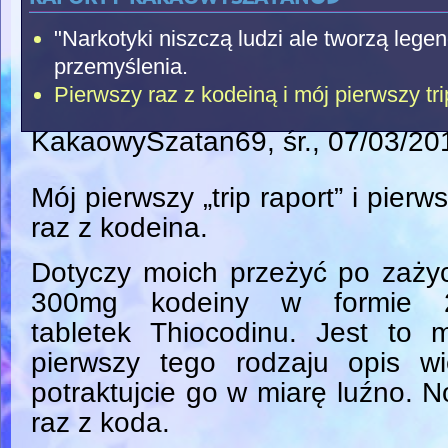
"Narkotyki niszczą ludzi ale tworzą lege
przemyślenia.
Pierwszy raz z kodeiną i mój pierwszy tri
KakaowySzatan69
, śr., 07/03/2
Mój pierwszy „trip raport” i pierw
raz z kodeina.
Dotyczy moich przeżyć po zaży
300mg kodeiny w formie 
tabletek Thiocodinu. Jest to 
pierwszy tego rodzaju opis wi
potraktujcie go w miarę luźno. N
raz z koda.