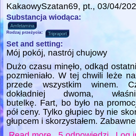
KakaowySzatan69
, pt., 03/04/20
Substancja wiodąca:
Amfetamina
Rodzaj przeżycia:
Tripraport
Set and setting:
Mój pokój, nastrój chujowy
Dużo czasu minęło, odkąd ostatni
pozmieniało. W tej chwili leże n
przede wszystkim winem. C
dokładniej dwoma, właś
butelkę. Fart, bo było na promo
pół ceny. Tylko głupiec by nie sko
głupcem i skorzystałem. Zabawn
Read more
5 odpowiedzi
Log i
about "Narkotyki niszczą ludzi ale tworzą 