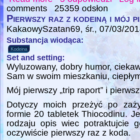
comments
25359 odsłon
Pierwszy raz z kodeiną i mój p
KakaowySzatan69
, śr., 07/03/20
Substancja wiodąca:
Kodeina
Set and setting:
Wyluzowany, dobry humor, ciekawy
Sam w swoim mieszkaniu, ciepłym 
Mój pierwszy „trip raport” i pierws
Dotyczy moich przeżyć po zaż
formie 20 tabletek Thiocodinu. J
rodzaju opis wiec potraktujcie 
oczywiście pierwszy raz z koda.