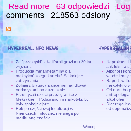
Read more
63 odpowiedzi
Log
about Pierwszy raz z kodeiną i mój pierwszy
comments
218563 odsłony
hyperreal.info news
hyperreal.in
Za "przekąski" z Kalifornii grozi mu 20 lat
Naproksen i 
więzienia
Jak leki traf
Produkcja metamfetaminy dla
Alkohol i ko
meksykańskiego kartelu? Są kolejne
w odmienny 
zatrzymania
Raport: w Eu
Żołnierz brygady pancernej handlował
narkotyki o w
narkotykami na dużą skalę
Od daru bogó
Przemycali dzieci przez granicę z
antropologia
Meksykiem. Podawano im narkotyki, by
alkoholem
były spokojniejsze
Dlaczego leg
Rok po częściowej legalizacji w
od depenaliza
Niemczech: młodzież nie sięga po
marihuanę częściej
Więcej