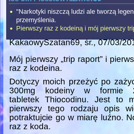
"Narkotyki niszczą ludzi ale tworzą lege
przemyślenia.
Pierwszy raz z kodeiną i mój pierwszy tri
KakaowySzatan69
, śr., 07/03/2
Mój pierwszy „trip raport” i pierw
raz z kodeina.
Dotyczy moich przeżyć po zaży
300mg kodeiny w formie 
tabletek Thiocodinu. Jest to 
pierwszy tego rodzaju opis wi
potraktujcie go w miarę luźno. N
raz z koda.