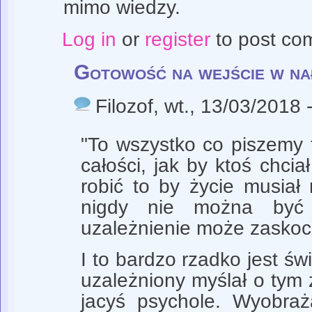
mimo wiedzy.
Log in
or
register
to post co
Gotowość na wejście w n
Filozof
, wt., 13/03/2018 
"To wszystko co piszemy
całości, jak by ktoś chcia
robić to by życie musiał n
nigdy nie można być
uzależnienie może zaskoc
I to bardzo rzadko jest św
uzależniony myślał o tym 
jacyś psychole. Wyobraż