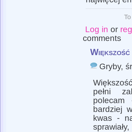
To
Log in
or
reg
comments
Większość 
Gryby
, ś
Większość
pełni za
polecam 
bardziej 
kwas - na
sprawiał