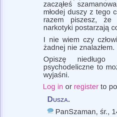
zacząłeś szamanowa
młodej duszy z tego 
razem piszesz, że j
narkotyki postarzają c
I nie wiem czy człow
żadnej nie znalazłem.
Opiszę niedługo 
psychodeliczne to mo
wyjaśni.
Log in
or
register
to p
Dusza.
PanSzaman
, śr.,