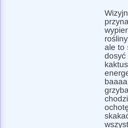
Wizyj
przy
wypie
roślin
ale to 
dosyć
kaktu
ener
baaa
grzy
chodz
ochot
ska
wszys