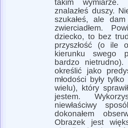
takim wymiarze.
znalazłeś duszy. Ni
szukałeś, ale dam 
zwierciadłem. Po
dziecko, to bez tru
przyszłość (o ile 
kierunku swego p
bardzo nietrudno)
określić jako pred
młodości były tylko
wielu), który sprawi
jestem. Wykor
niewłaściwy spos
dokonałem obserwa
Obrazek jest więk