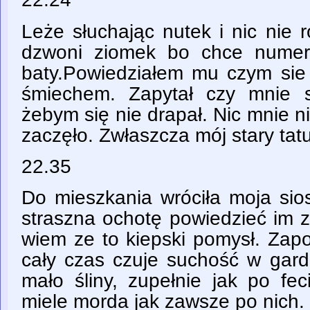
Leże słuchając nutek i nic nie 
dzwoni ziomek bo chce numer
baty.Powiedziałem mu czym sie
śmiechem. Zapytał czy mnie s
żebym się nie drapał. Nic mnie n
zaczęło. Zwłaszcza mój stary tat
22.35
Do mieszkania wróciła moja sios
straszna ochotę powiedzieć im 
wiem ze to kiepski pomysł. Zap
cały czas czuje suchość w gard
mało śliny, zupełnie jak po fe
miele morda jak zawsze po nich.