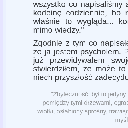
wszystko co napisaliśmy a
kodeinę codziennie, bo 
właśnie to wygląda... ko
mimo wiedzy."
Zgodnie z tym co napisa
że ja jestem psycholem. 
już przewidywałem swo
stwierdziłem, że może to i
niech przyszłość zadecydu
"Zbyteczność: był to jedyny
pomiędzy tymi drzewami, ogrodz
wiotki, osłabiony sprośny, trawią
myśl