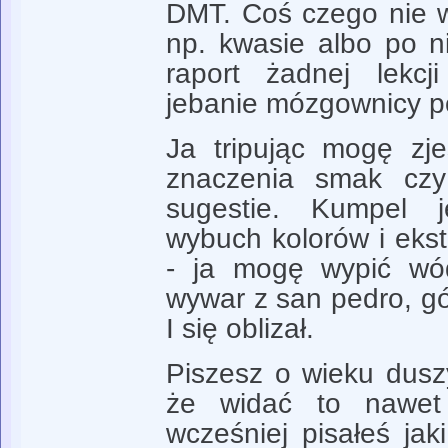
DMT. Coś czego nie w
np. kwasie albo po n
raport żadnej lekcji
jebanie mózgownicy p
Ja tripując mogę zj
znaczenia smak czy
sugestie. Kumpel 
wybuch kolorów i eks
- ja mogę wypić wód
wywar z san pedro, g
I się oblizał.
Piszesz o wieku dusz
że widać to nawet
wcześniej pisałeś jak