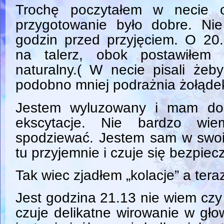
Trochę poczytałem w necie o
przygotowanie było dobre. Ni
godzin przed przyjęciem. O 20.
na talerz, obok postawiłem 
naturalny.( W necie pisali żeb
podobno mniej podrażnia żołąde
Jestem wyluzowany i mam dob
ekscytacje. Nie bardzo w
spodziewać. Jestem sam w swoi
tu przyjemnie i czuje się bezpiecz
Tak wiec zjadłem „kolacje” a ter
Jest godzina 21.13 nie wiem czy 
czuje delikatne wirowanie w głow