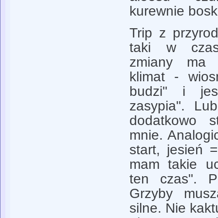
kurewnie bosk
Trip z przyrod
taki w czas
zmiany ma s
klimat - wios
budzi" i jes
zasypia". Lu
dodatkowo s
mnie. Analogi
start, jesień
mam takie ucz
ten czas". P
Grzyby musz
silne. Nie kakt