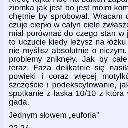
ziomka jak jest bo jest moim ko
chętnie by spróbował. Wracam d
czuje ciepło w calyn ciele zwła
miał porównać do czego stan w j
to uczucie kiedy leżysz na łóżku
nie myślisz absolutnie o niczym. 
problemy zniknęły. Jak by całe
teraz. Faza delikatnie się nas
powieki i coraz więcej motyl
szczęście i podekscytowanie, j
spotkanie z laska 10/10 z która
gada.
Jednym słowem „euforia”
22.24