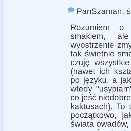
PanSzaman
, 
Rozumiem o 
smakiem, al
wyostrzenie zm
tak świetnie sma
czuję wszystkie
(nawet ich kszta
po języku, a jak
wtedy "usypiam
co jeść niedobr
kaktusach). To t
początkowo, ja
świata owadów, 