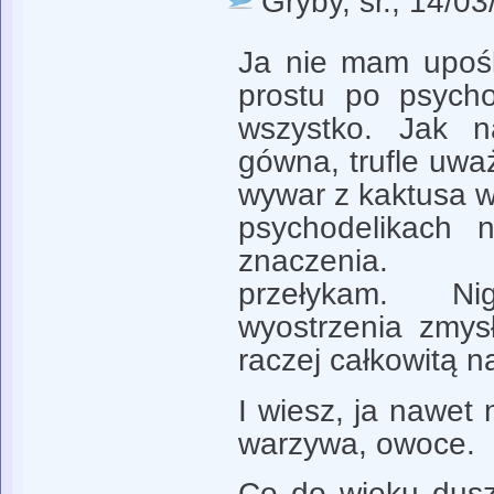
Gryby
, śr., 14/0
Ja nie mam upoś
prostu po psych
wszystko. Jak n
gówna, trufle uw
wywar z kaktusa wy
psychodelikach 
znaczenia. 
przełykam. N
wyostrzenia zmy
raczej całkowitą n
I wiesz, ja nawet 
warzywa, owoce.
Co do wieku dusz