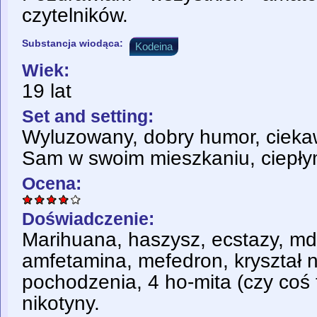
czytelników.
Substancja wiodąca:
Kodeina
Wiek:
19 lat
Set and setting:
Wyluzowany, dobry humor, ciekaw
Sam w swoim mieszkaniu, ciepłym
Ocena:
Doświadczenie:
Marihuana, haszysz, ecstazy, md
amfetamina, mefedron, kryształ 
pochodzenia, 4 ho-mita (czy coś t
nikotyny.