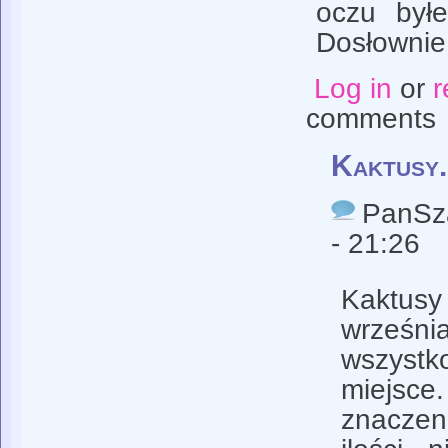
oczu był
Dosłowni
Log in
or
r
comments
Kaktusy.
PanS
- 21:26
Kaktus
wrześni
wszyst
miejs
znaczen