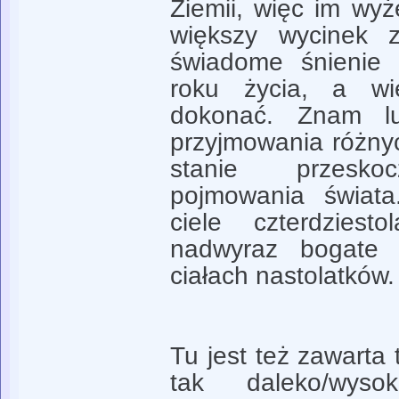
Ziemii, więc im wyż
większy wycinek 
świadome śnienie
roku życia, a w
dokonać. Znam lu
przyjmowania różnyc
stanie przesko
pojmowania świata
ciele czterdzies
nadwyraz bogate 
ciałach nastolatków.
Tu jest też zawarta
tak daleko/wyso