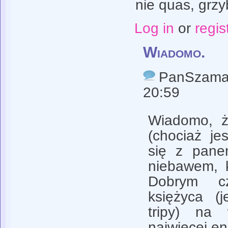
nie quas, grzy
Log in
or
regis
Wiadomo.
PanSzam
20:59
Wiadomo, że
(chociaż je
się z pane
niebawem, k
Dobrym cz
księżyca (
tripy) na 
najwięcej en