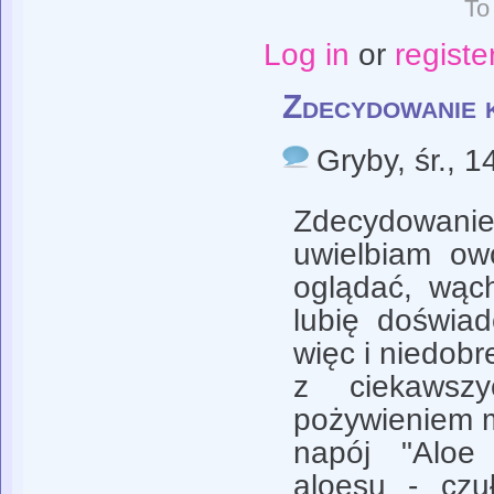
To
Log in
or
registe
Zdecydowanie 
Gryby
, śr., 
Zdecydowan
uwielbiam owo
oglądać, wąch
lubię doświad
więc i niedob
z ciekawsz
pożywieniem m
napój "Aloe
aloesu - czuł