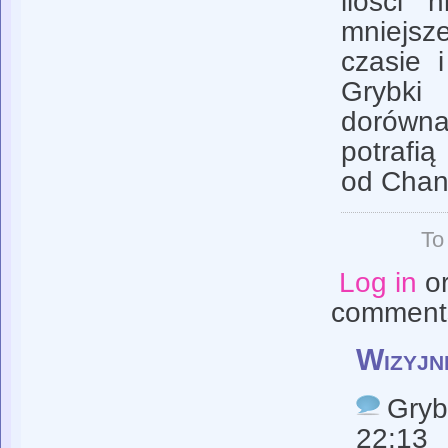
ilości 
mniejs
czasie 
Grybki
dorówn
potrafią
od Chan
To
Log in
o
comment
Wizyjne
Gryb
22:13