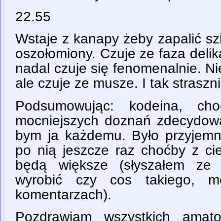
22.55
Wstaje z kanapy żeby zapalić sz
oszołomiony. Czuje ze faza delika
nadal czuje się fenomenalnie. N
ale czuje ze musze. I tak straszn
Podsumowując: kodeina, cho
mocniejszych doznań zdecydowan
bym ja każdemu. Było przyjemn
po nią jeszcze raz choćby z ci
będą większe (słyszałem ze 
wyrobić czy cos takiego, 
komentarzach).
Pozdrawiam wszystkich amato