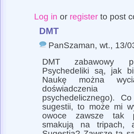
Log in
or
register
to post 
DMT
PanSzaman
, wt., 13/
DMT zabawowy psy
Psychedeliki są, jak b
Naukę można wyci
doświadczenia 
psychedelicznego). Co 
sugestii, to może mi w
owoce zawsze tak p
smakują na tripach, 
Sugestia? Zawsze ta s