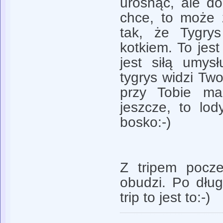
urosnąć, ale do
chce, to może 
tak, że Tygrys
kotkiem. To jest
jest siłą umys
tygrys widzi Two
przy Tobie ma
jeszcze, to lo
bosko:-)
Z tripem pocze
obudzi. Po dług
trip to jest to:-)