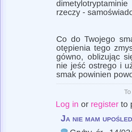
dimetylotryptamin
rzeczy - samoświad
Co do Twojego sma
otępienia tego zmys
gówno, oblizując si
nie jeść ostrego i 
smak powinien powo
To
Log in
or
register
to 
Ja nie mam upośle