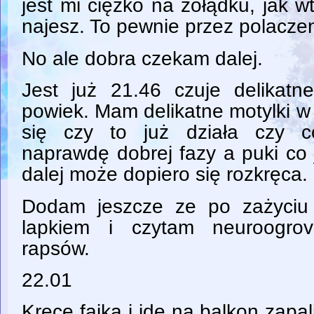
jest mi ciężko na żołądku, jak 
najesz. To pewnie przez polaczeni
No ale dobra czekam dalej.
Jest już 21.46 czuje delikatne
powiek. Mam delikatne motylki 
się czy to już działa czy c
naprawdę dobrej fazy a puki co 
dalej może dopiero się rozkręca.
Dodam jeszcze ze po zażyciu
lapkiem i czytam neuroogrov
rapsów.
22.01
Kręcę fajka i idę na balkon zapal