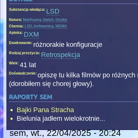
Substancja wiodąca:
LSD
Natura:
Marihuana
,
bieluń
,
Grzyby
Chemia:
LSD
,
Amfetamina
,
MDMA
Apteka:
DXM
Dawkowanie:
różnorakie konfiguracje
Rodzaj przeżycia:
Retrospekcja
Wiek:
41 lat
Doświadczenie:
opiszę tu kilka filmów po różnych
(dorobiłem się chorej głowy).
raporty sem
Bajki Pana Stracha
Bielunia jadłem wielokrotnie...
sem
, wt., 22/04/2025 - 20:24