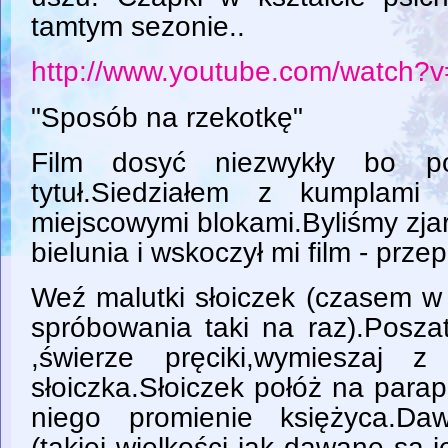
tamtym sezonie..
http://www.youtube.com/watc
"Sposób na rzekotkę"
Film dosyć niezwykły bo po
tytuł.Siedziałem z kumplam
miejscowymi blokami.Byliśmy zja
bielunia i wskoczył mi film - przep
Weź malutki słoiczek (czasem w
spróbowania taki na raz).Posza
,świerze pręciki,wymieszaj
słoiczka.Słoiczek połóż na para
niego promienie księżyca.Da
(takiej wielkości jak dawane są