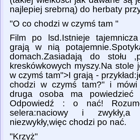
najlepiej srebrną) do herbaty prz
"O co chodzi w czymś tam "
Film po lsd.Istnieje tajemnicz
grają w nią potajemnie.Spoty
domach.Zasiadają do stołu ,
kreskówkowych myszy.Na stole j
w czymś tam">I grają - przykład
chodzi w czymś tam?" i mówi j
druga osoba ma powiedzieć 
Odpowiedź : o nać! Rozumo
selera:naciowy i zwykły,
niezwykły,więc chodzi po nać.
"Krzyż"