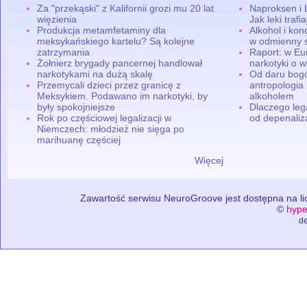
Za "przekąski" z Kalifornii grozi mu 20 lat
Naproksen i 
więzienia
Jak leki traf
Produkcja metamfetaminy dla
Alkohol i ko
meksykańskiego kartelu? Są kolejne
w odmienny 
zatrzymania
Raport: w Eu
Żołnierz brygady pancernej handlował
narkotyki o w
narkotykami na dużą skalę
Od daru bogó
Przemycali dzieci przez granicę z
antropologia
Meksykiem. Podawano im narkotyki, by
alkoholem
były spokojniejsze
Dlaczego leg
Rok po częściowej legalizacji w
od depenaliza
Niemczech: młodzież nie sięga po
marihuanę częściej
Więcej
Zawartość serwisu NeuroGroove jest dostępna na lic
©
hype
de