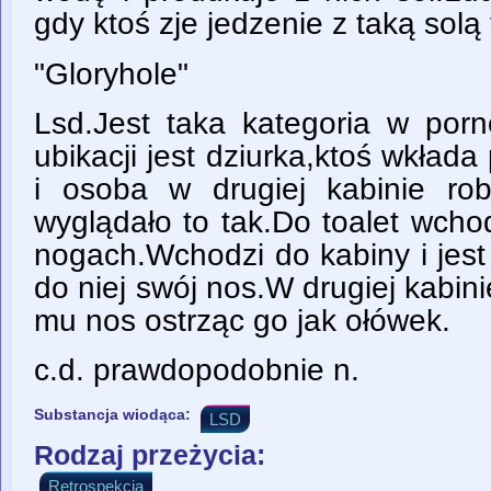
gdy ktoś zje jedzenie z taką sol
"Gloryhole"
Lsd.Jest taka kategoria w porn
ubikacji jest dziurka,ktoś wkłada 
i osoba w drugiej kabinie ro
wyglądało to tak.Do toalet wcho
nogach.Wchodzi do kabiny i jest
do niej swój nos.W drugiej kabin
mu nos ostrząc go jak ołówek.
c.d. prawdopodobnie n.
Substancja wiodąca:
LSD
Rodzaj przeżycia:
Retrospekcja