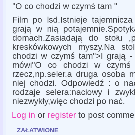
"O co chodzi w czymś tam "
Film po lsd.Istnieje tajemnicz
grają w nią potajemnie.Spotyk
domach.Zasiadają do stołu ,
kreskówkowych myszy.Na sto
chodzi w czymś tam">I grają -
mówi"O co chodzi w czymś 
rzecz,np.seler,a druga osoba 
niej chodzi. Odpowiedź : o n
rodzaje selera:naciowy i zwyk
niezwykły,więc chodzi po nać.
Log in
or
register
to post comme
załatwione