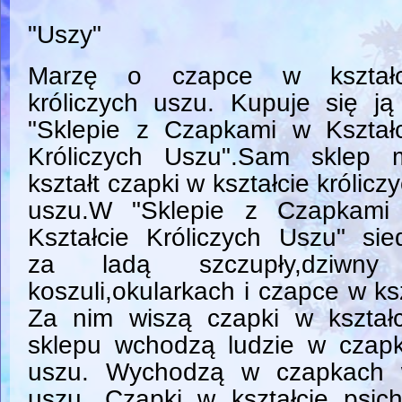
"Uszy"
Marzę o czapce w kształc
króliczych uszu. Kupuje się j
"Sklepie z Czapkami w Kształc
Króliczych Uszu".Sam sklep 
kształt czapki w kształcie królicz
uszu.W "Sklepie z Czapkami
Kształcie Króliczych Uszu" sie
za ladą szczupły,dziwn
koszuli,okularkach i czapce w ksz
Za nim wiszą czapki w kształc
sklepu wchodzą ludzie w czapk
uszu. Wychodzą w czapkach w 
uszu. Czapki w kształcie psi