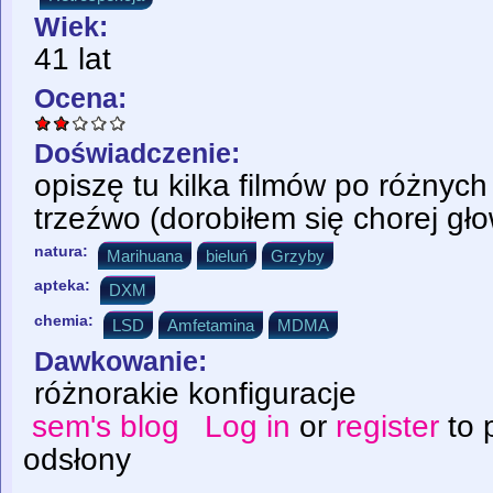
Wiek:
41 lat
Ocena:
Doświadczenie:
opiszę tu kilka filmów po różnych
trzeźwo (dorobiłem się chorej gło
natura:
Marihuana
bieluń
Grzyby
apteka:
DXM
chemia:
LSD
Amfetamina
MDMA
Dawkowanie:
różnorakie konfiguracje
sem's blog
Log in
or
register
to 
odsłony