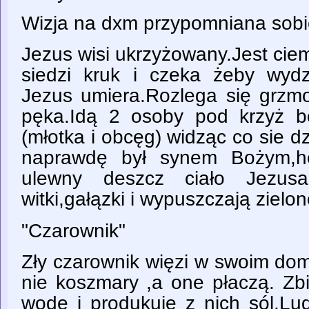
Wizja na dxm przypomniana sobie
Jezus wisi ukrzyżowany.Jest cie
siedzi kruk i czeka żeby wyd
Jezus umiera.Rozlega się grzmo
pęka.Idą 2 osoby pod krzyż b
(młotka i obcęg) widząc co sie dz
naprawdę był synem Bożym,h
ulewny deszcz ciało Jezusa 
witki,gałązki i wypuszczają zielone
"Czarownik"
Zły czarownik więzi w swoim dom
nie koszmary ,a one płaczą. Zbi
wodę i produkuje z nich sól.Lud