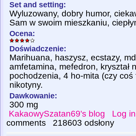
Set and setting:
Wyluzowany, dobry humor, ciekaw
Sam w swoim mieszkaniu, ciepłym
Ocena:
Doświadczenie:
Marihuana, haszysz, ecstazy, md
amfetamina, mefedron, kryształ 
pochodzenia, 4 ho-mita (czy coś t
nikotyny.
Dawkowanie:
300 mg
KakaowySzatan69's blog
Log in
comments
218603 odsłony