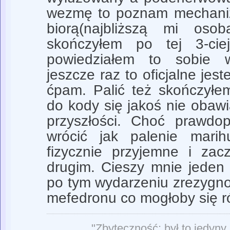
wezmę to poznam mechaniz
biorą(najbliższą mi oso
skończyłem po tej 3-ciej
powiedziałem to sobie w
jeszcze raz to oficjalne jes
ćpam. Palić też skończyłe
do kody się jakoś nie obaw
przyszłości. Choć prawdo
wrócić jak palenie marih
fizycznie przyjemne i za
drugim. Cieszy mnie jeden 
po tym wydarzeniu zrezygno
mefedronu co mogłoby się r
"Zbyteczność: był to jedyny