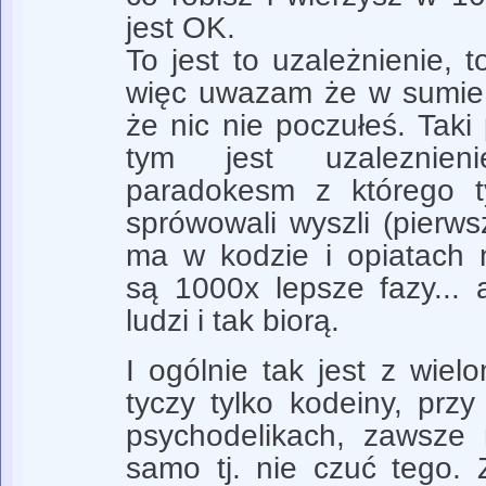
jest OK.
To jest to uzależnienie, 
więc uwazam że w sumie 
że nic nie poczułeś. Taki
tym jest uzaleznien
paradokesm z którego t
sprówowali wyszli (pierws
ma w kodzie i opiatach 
są 1000x lepsze fazy... a
ludzi i tak biorą.
I ogólnie tak jest z wiel
tyczy tylko kodeiny, przy
psychodelikach, zawsze 
samo tj. nie czuć tego. 