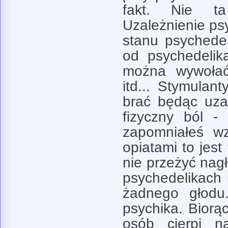
fakt. Nie ta
Uzależnienie ps
stanu psychedel
od psychedelik
można wywołać
itd... Stymulant
brać będąc uza
fizyczny ból - 
zapomniałeś wz
opiatami to jes
nie przeżyć nag
psychedelikach
żadnego głodu.
psychika. Biorą
osób cierpi n