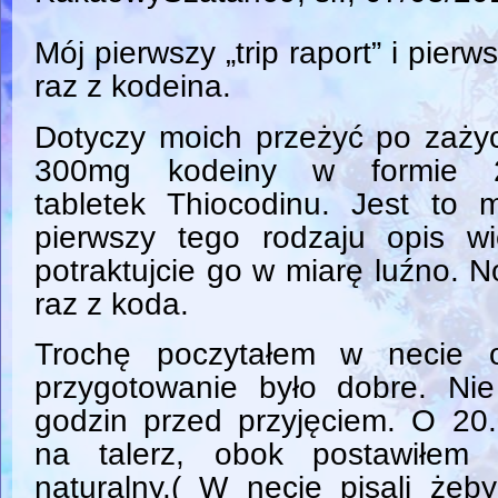
Mój pierwszy „trip raport” i pierw
raz z kodeina.
Dotyczy moich przeżyć po zaży
300mg kodeiny w formie 
tabletek Thiocodinu. Jest to 
pierwszy tego rodzaju opis wi
potraktujcie go w miarę luźno. N
raz z koda.
Trochę poczytałem w necie o
przygotowanie było dobre. Ni
godzin przed przyjęciem. O 20.
na talerz, obok postawiłem 
naturalny.( W necie pisali żeb