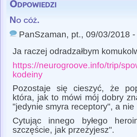
Odpowiedzi
No cóż.
PanSzaman
, pt., 09/03/2018 
Ja raczej odradzałbym komukolw
https://neurogroove.info/trip/s
kodeiny
Pozostaje się cieszyć, że pop
która, jak to mówi mój dobry zna
"jedynie smyra receptory", a nie
Cytując innego byłego heroin
szczęście, jak przeżyjesz".