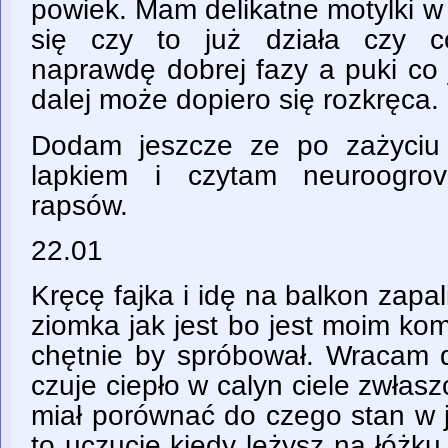
powiek. Mam delikatne motylki 
się czy to już działa czy c
naprawdę dobrej fazy a puki co 
dalej może dopiero się rozkręca.
Dodam jeszcze ze po zażyciu
lapkiem i czytam neuroogrov
rapsów.
22.01
Kręcę fajka i idę na balkon zapal
ziomka jak jest bo jest moim ko
chętnie by spróbował. Wracam d
czuje ciepło w calyn ciele zwła
miał porównać do czego stan w j
to uczucie kiedy leżysz na łóżku