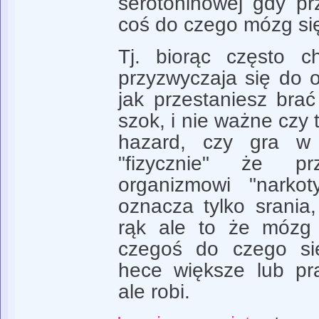
serotoninowej gdy pr
coś do czego mózg się
Tj. biorąc często 
przyzwyczaja się do o
jak przestaniesz brać
szok, i nie ważne czy t
hazard, czy gra w 
"fizycznie" że prz
organizmowi "narkot
oznacza tylko srania,
rąk ale to że mózg
czegoś do czego sie
hece większe lub pra
ale robi.