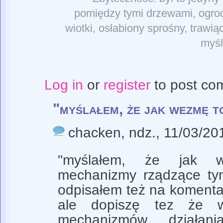
pomiędzy tymi drzewami, ogrodz
wiotki, osłabiony sprośny, trawią
myśl
Log in
or
register
to post co
"myślałem, że jak wezmę t
chacken
, ndz., 11/03/20
"myślałem, że jak
mechanizmy rządzące tym
odpisałem też na komenta
ale dopiszę tez że w
mechanizmów działani