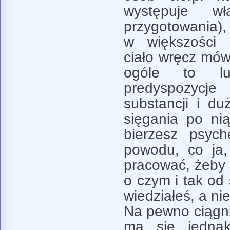
występuje w
przygotowania), 
w większości 
ciało wręcz mów
ogóle to lu
predyspozyc
substancji i d
sięgania po ni
bierzesz psych
powodu, co ja,
pracować, żeby 
o czym i tak od
wiedziałeś, a nie
Na pewno ciągnie
ma się jedna