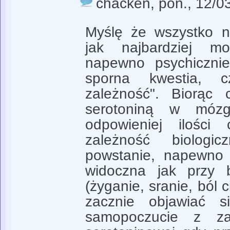
chacken
, pon., 12/0
Myślę że wszystko na
jak najbardziej mo
napewno psychicznie,
sporna kwestia, c
zależność". Biorąc 
serotoniną w mó
odpowieniej ilości 
zależność biologicz
powstanie, napewno 
widoczna jak przy 
(żyganie, sranie, ból c
zacznie objawiać s
samopoczucie z za