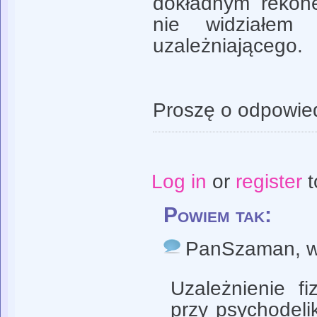
dokładnym rekone
nie widziałem 
uzależniającego.
Proszę o odpowie
Log in
or
register
t
Powiem tak:
PanSzaman
, 
Uzależnienie f
przy psychodelik