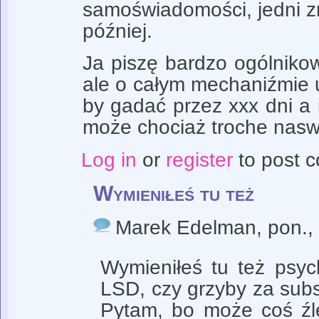
samoświadomości, jedni zr
później.
Ja piszę bardzo ogólnik
ale o całym mechaniźmie 
by gadać przez xxx dni a i
może chociaż troche naswie
Log in
or
register
to post 
Wymieniłeś tu też
Marek Edelman
, pon.
Wymieniłeś tu też psyc
LSD, czy grzyby za subs
Pytam, bo może coś źl