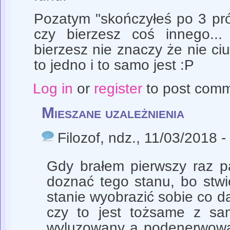
Pozatym "skończyłeś po 3 pró
czy bierzesz coś innego..
bierzesz nie znaczy że nie ci
to jedno i to samo jest :P
Log in
or
register
to post com
Mieszane uzależnienia
Filozof
, ndz., 11/03/2018 -
Gdy brałem pierwszy raz p
doznać tego stanu, bo stwi
stanie wyobrazić sobie co da
czy to jest tożsame z sa
wyluzowany a podenerwowan