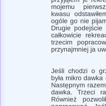
mojemu pierws
kwasu odstawiłe
ogóle go nie pija
Drugie podejście
całkowicie rekrea
trzecim popraco
przynajmniej ja u
Jeśli chodzi o gr
była mikro dawka
Następnym razem 
dawka. Trzeci r
Również pozwol