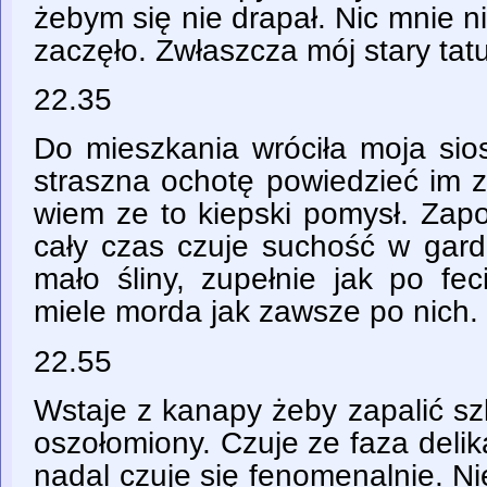
żebym się nie drapał. Nic mnie n
zaczęło. Zwłaszcza mój stary tat
22.35
Do mieszkania wróciła moja sios
straszna ochotę powiedzieć im 
wiem ze to kiepski pomysł. Zap
cały czas czuje suchość w gard
mało śliny, zupełnie jak po fe
miele morda jak zawsze po nich.
22.55
Wstaje z kanapy żeby zapalić sz
oszołomiony. Czuje ze faza delika
nadal czuje się fenomenalnie. N