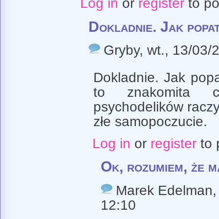
Log in
or
register
to p
Dokladnie. Jak popa
Gryby
, wt., 13/03/
Dokladnie. Jak pop
to znakomita c
psychodelików raczy 
złe samopoczucie.
Log in
or
register
to 
Ok, rozumiem, że m
Marek Edelman
,
12:10