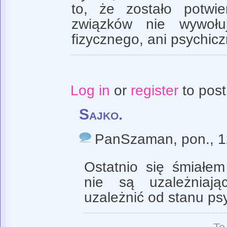
to, że zostało potwi
związków nie wywołuj
fizycznego, ani psychic
Log in
or
register
to pos
Sajko.
PanSzaman
, pon., 
Ostatnio się śmiałem
nie są uzależniaj
uzależnić od stanu ps