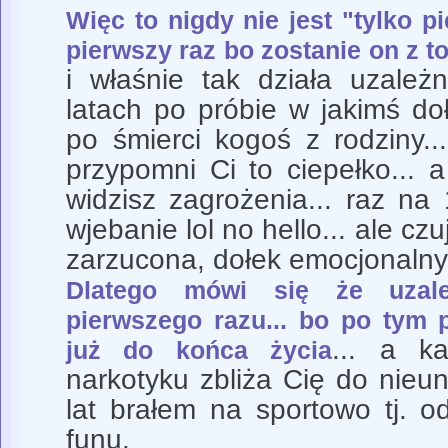
Więc to nigdy nie jest "tylko p
pierwszy raz bo zostanie on z t
i właśnie tak działa uzależ
latach po próbie w jakimś d
po śmierci kogoś z rodziny.
przypomni Ci to ciepełko... 
widzisz zagrożenia... raz na 
wjebanie lol no hello... ale c
zarzucona, dołek emocjonalny
Dlatego mówi się że uzal
pierwszego razu... bo po tym p
... a k
już do końca życia
narkotyku zbliża Cię do nieu
lat brałem na sportowo tj. 
funu.