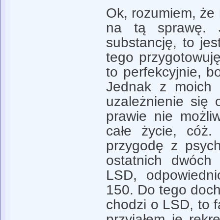
Ok, rozumiem, że 
na tą sprawę. J
substancję, to je
tego przygotowuję
to perfekcyjnie, b
Jednak z moich i
uzależnienie się 
prawie nie możli
całe życie, cóż.
przygodę z psych
ostatnich dwóch 
LSD, odpowiedni
150. Do tego docho
chodzi o LSD, to f
przyjąłem je rekr