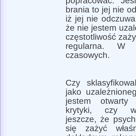
popracować. Jeś
brania to jej nie 
iż jej nie odczuw
że nie jestem uzal
częstotliwość zaży
regularna. W 
czasowych.
Czy sklasyfikowa
jako uzależnione
jestem otwarty
krytyki, czy w
jeszcze, że psyc
się zażyć właś