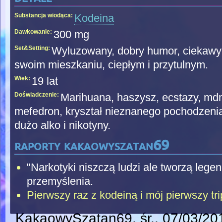
Substancja wiodąca:
Kodeina
Dawkowanie:
300 mg
Set&Setting:
Wyluzowany, dobry humor, ciekawy 
swoim mieszkaniu, ciepłym i przytulnym.
Wiek:
19 lat
Doświadczenie:
Marihuana, haszysz, ecstazy, md
mefedron, kryształ nieznanego pochodzenia,
dużo alko i nikotyny.
raporty kakaowyszatan69
"Narkotyki niszczą ludzi ale tworzą lege
przemyślenia.
Pierwszy raz z kodeiną i mój pierwszy tri
KakaowySzatan69
, śr., 07/03/2