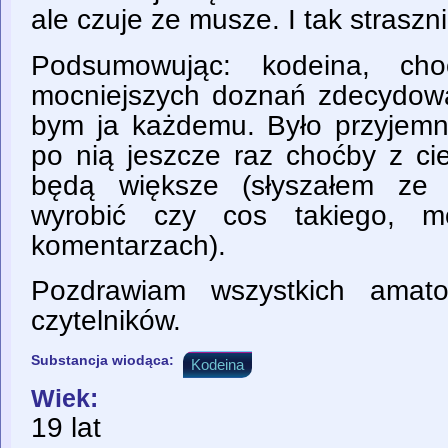
ale czuje ze musze. I tak straszn
Podsumowując: kodeina, cho
mocniejszych doznań zdecydowan
bym ja każdemu. Było przyjemn
po nią jeszcze raz choćby z ci
będą większe (słyszałem ze 
wyrobić czy cos takiego, 
komentarzach).
Pozdrawiam wszystkich amato
czytelników.
Substancja wiodąca:
Kodeina
Wiek:
19 lat