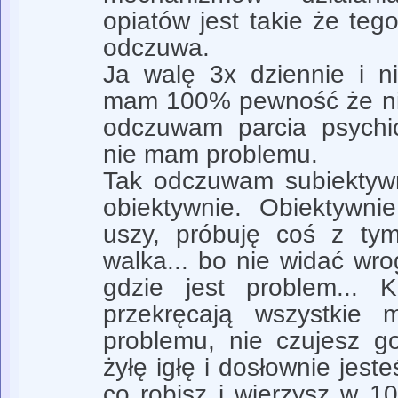
opiatów jest takie że te
odczuwa.
Ja walę 3x dziennie i 
mam 100% pewność że nie
odczuwam parcia psych
nie mam problemu.
Tak odczuwam subiektywn
obiektywnie. Obiektywn
uszy, próbuję coś z tym
walka... bo nie widać wro
gdzie jest problem... 
przekręcają wszystkie 
problemu, nie czujesz g
żyłę igłę i dosłownie jes
co robisz i wierzysz w 