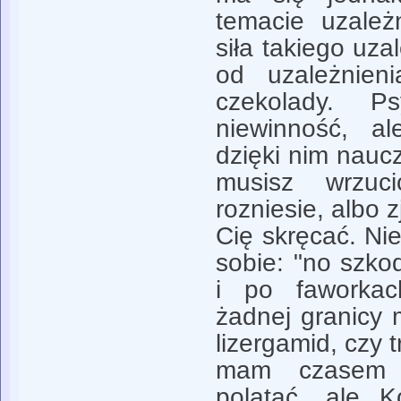
temacie uzależ
siła takiego uza
od uzależnieni
czekolady. Psy
niewinność, a
dzięki nim naucz
musisz wrzu
rozniesie, albo 
Cię skręcać. Ni
sobie: "no szk
i po faworkac
żadnej granicy 
lizergamid, czy 
mam czasem 
polatać, ale 