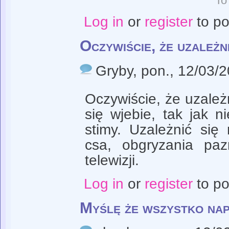
To
Log in
or
register
to p
Oczywiście, że uzależn
Gryby
, pon., 12/03/
Oczywiście, że uzależ
się wjebie, tak jak n
stimy. Uzależnić si
csa, obgryzania paz
telewizji.
Log in
or
register
to p
Myślę że wszystko nap