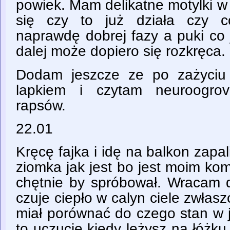
powiek. Mam delikatne motylki 
się czy to już działa czy c
naprawdę dobrej fazy a puki co 
dalej może dopiero się rozkręca.
Dodam jeszcze ze po zażyciu
lapkiem i czytam neuroogrov
rapsów.
22.01
Kręcę fajka i idę na balkon zapal
ziomka jak jest bo jest moim ko
chętnie by spróbował. Wracam d
czuje ciepło w calyn ciele zwła
miał porównać do czego stan w j
to uczucie kiedy leżysz na łóżku