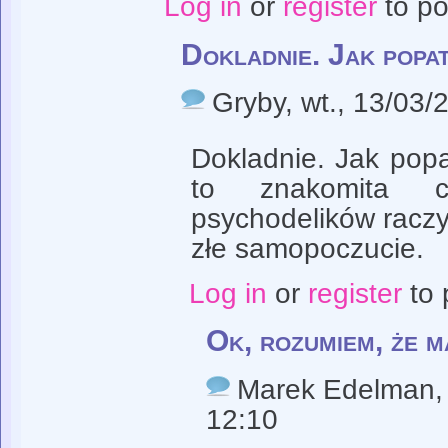
Log in
or
register
to p
Dokladnie. Jak popa
Gryby
, wt., 13/03/
Dokladnie. Jak pop
to znakomita c
psychodelików raczy 
złe samopoczucie.
Log in
or
register
to 
Ok, rozumiem, że m
Marek Edelman
,
12:10