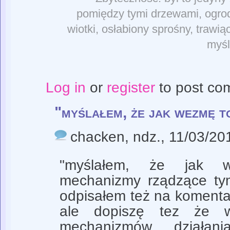
pomiędzy tymi drzewami, ogrodz
wiotki, osłabiony sprośny, trawią
myśl
Log in
or
register
to post co
"myślałem, że jak wezmę t
chacken
, ndz., 11/03/20
"myślałem, że jak
mechanizmy rządzące tym
odpisałem też na komenta
ale dopiszę tez że w
mechanizmów działani