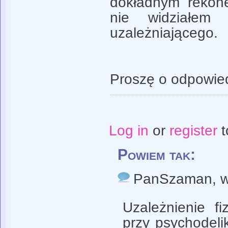
dokładnym rekone
nie widziałem 
uzależniającego.
Proszę o odpowie
Log in
or
register
t
Powiem tak:
PanSzaman
, 
Uzależnienie f
przy psychodelik