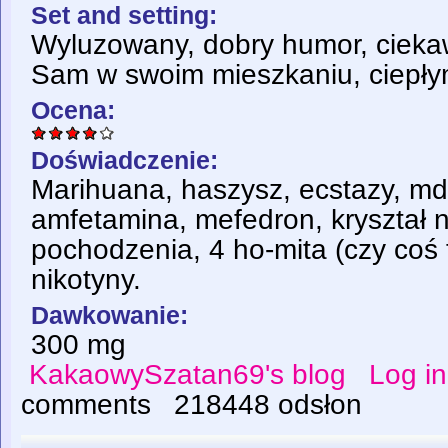
Set and setting:
Wyluzowany, dobry humor, ciekaw
Sam w swoim mieszkaniu, ciepłym
Ocena:
Doświadczenie:
Marihuana, haszysz, ecstazy, md
amfetamina, mefedron, kryształ 
pochodzenia, 4 ho-mita (czy coś t
nikotyny.
Dawkowanie:
300 mg
KakaowySzatan69's blog
Log in
comments
218448 odsłon