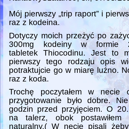
Mój pierwszy „trip raport” i pierw
raz z kodeina.
Dotyczy moich przeżyć po zaży
300mg kodeiny w formie 
tabletek Thiocodinu. Jest to 
pierwszy tego rodzaju opis wi
potraktujcie go w miarę luźno. N
raz z koda.
Trochę poczytałem w necie o
przygotowanie było dobre. Ni
godzin przed przyjęciem. O 20.
na talerz, obok postawiłem 
naturalny.( W necie pisali żeb