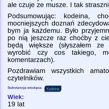
ale czuje ze musze. I tak straszn
Podsumowując: kodeina, cho
mocniejszych doznań zdecydowan
bym ja każdemu. Było przyjemn
po nią jeszcze raz choćby z ci
będą większe (słyszałem ze 
wyrobić czy cos takiego, 
komentarzach).
Pozdrawiam wszystkich amato
czytelników.
Substancja wiodąca:
Kodeina
Wiek:
19 lat