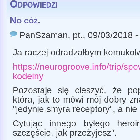
Odpowiedzi
No cóż.
PanSzaman
, pt., 09/03/2018 
Ja raczej odradzałbym komukolw
https://neurogroove.info/trip/s
kodeiny
Pozostaje się cieszyć, że pop
która, jak to mówi mój dobry zna
"jedynie smyra receptory", a nie
Cytując innego byłego heroin
szczęście, jak przeżyjesz".