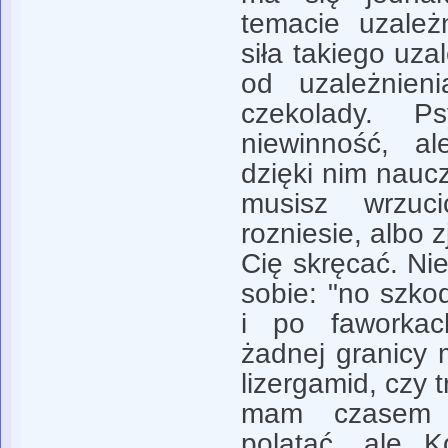
temacie uzależ
siła takiego uza
od uzależnieni
czekolady. Psy
niewinność, a
dzięki nim naucz
musisz wrzu
rozniesie, albo 
Cię skręcać. Ni
sobie: "no szk
i po faworkac
żadnej granicy 
lizergamid, czy 
mam czasem 
polatać, ale 