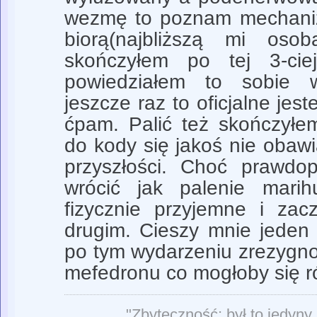
wezmę to poznam mechaniz
biorą(najbliższą mi oso
skończyłem po tej 3-ciej
powiedziałem to sobie w
jeszcze raz to oficjalne jes
ćpam. Palić też skończyłe
do kody się jakoś nie obaw
przyszłości. Choć prawdo
wrócić jak palenie marih
fizycznie przyjemne i za
drugim. Cieszy mnie jeden 
po tym wydarzeniu zrezygno
mefedronu co mogłoby się r
"Zbyteczność: był to jedyny