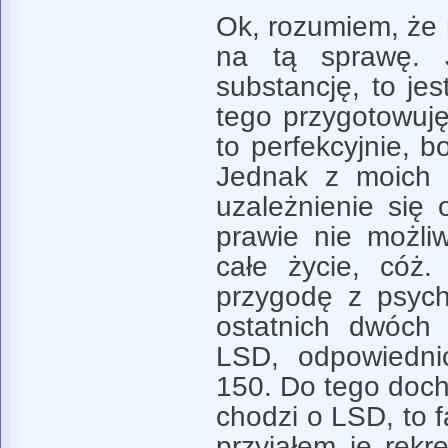
Ok, rozumiem, że 
na tą sprawę. J
substancję, to je
tego przygotowuję
to perfekcyjnie, b
Jednak z moich i
uzależnienie się 
prawie nie możli
całe życie, cóż.
przygodę z psych
ostatnich dwóch 
LSD, odpowiedni
150. Do tego docho
chodzi o LSD, to f
przyjąłem je rekr