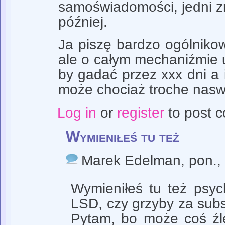
samoświadomości, jedni zr
później.
Ja piszę bardzo ogólnik
ale o całym mechaniźmie 
by gadać przez xxx dni a i
może chociaż troche naswie
Log in
or
register
to post 
Wymieniłeś tu też
Marek Edelman
, pon.
Wymieniłeś tu też psyc
LSD, czy grzyby za subs
Pytam, bo może coś źl