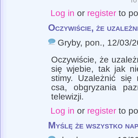
To
Log in
or
register
to p
Oczywiście, że uzależn
Gryby
, pon., 12/03/
Oczywiście, że uzależ
się wjebie, tak jak n
stimy. Uzależnić si
csa, obgryzania paz
telewizji.
Log in
or
register
to p
Myślę że wszystko nap