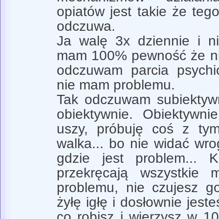
opiatów jest takie że te
odczuwa.
Ja walę 3x dziennie i 
mam 100% pewność że nie
odczuwam parcia psych
nie mam problemu.
Tak odczuwam subiektywn
obiektywnie. Obiektywn
uszy, próbuję coś z tym
walka... bo nie widać wro
gdzie jest problem... 
przekręcają wszystkie 
problemu, nie czujesz g
żyłę igłę i dosłownie jes
co robisz i wierzysz w 