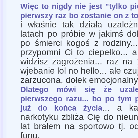
Więc to nigdy nie jest "tylko p
pierwszy raz bo zostanie on z t
i właśnie tak działa uzależ
latach po próbie w jakimś d
po śmierci kogoś z rodziny.
przypomni Ci to ciepełko... 
widzisz zagrożenia... raz na 
wjebanie lol no hello... ale c
zarzucona, dołek emocjonalny
Dlatego mówi się że uzal
pierwszego razu... bo po tym p
... a k
już do końca życia
narkotyku zbliża Cię do nieu
lat brałem na sportowo tj. 
funu.