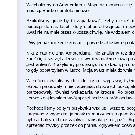
Wjechaliśmy do Amsterdamu. Moja faza zmieniła się, 
inaczej. Bardziej amfetaminowo.
Szukaliśmy gdzie by tu zaparkować, żeby nie uiścić 
podbiegł do nas facet, który stał przed wejściem i po
uważnie na mnie przez dłuższą chwilę, nie widziałem o 
- Wy jednak możecie zostać – powiedział dziwnie poufa
Nikt z nas nie znał Amsterdamu, nie znaliśmy też dro
zaciśniętą szczęką ledwo co wypowiadałem słowa po angi
„red lantern”. Krążyliśmy po ciasnych uliczkach, po 
to gdy popatrzyłem w lustro. Moja twarz miała dziwni
W końcu zawitaliśmy do celu naszej wyprawy, byłem
oknach próbowały mnie zaciągnąć do swoich pokoi, ale
potrzebowały również wskazania na krocze. Po prostu
Ledwo znajdowałem swój sprzęt podczas prób oddawa
Pochodziliśmy po tym przybytku wzdłuż i wszerz, poog
targować z wysokim, jamajskim murzynem o gram kokai
był nachalny i chciał załatwić transakcje na „już”.
sprzedać zwykły proszek do prania. Zgrywałem doświ