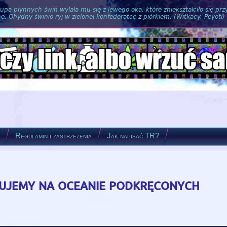
pa płynnych świń wylała mu się z lewego oka, które zniekształciło się pr
. Ohydny świnio ryj w zielonej konfederatce z piórkiem. (Witkacy, Peyotl)
?
Regulamin i zastrzeżenia
Jak napisać TR?
fujemy na oceanie podkręconych