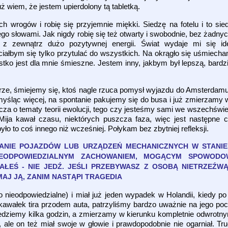
ż wiem, że jestem upierdolony tą tabletką.
 wrogów i robię się przyjemnie miękki. Siedzę na fotelu i to sie
tego słowami. Jak nigdy robię się też otwarty i swobodnie, bez żad
 z zewnątrz dużo pozytywnej energii. Świat wydaje mi się ide
iałbym się tylko przytulać do wszystkich. Na okrągło się uśmiecham 
tko jest dla mnie śmieszne. Jestem inny, jakbym był lepszą, bard
e, śmiejemy się, ktoś nagle rzuca pomysł wyjazdu do Amsterdamu 
yśląc więcej, na spontanie pakujemy się do busa i już zmierzamy 
a o tematy teorii ewolucji, tego czy jesteśmy sami we wszechświecie
 Mija kawał czasu, niektórych puszcza faza, więc jest następne 
ło to coś innego niż wcześniej. Połykam bez zbytniej refleksji.
ANIE POJAZDÓW LUB URZĄDZEŃ MECHANICZNYCH W STANIE
NIEODPOWIEDZIALNYM ZACHOWANIEM, MOGĄCYM SPOWOD
ŁEŚ - NIE JEDŹ. JEŚLI PRZEBYWASZ Z OSOBĄ NIETRZEŹ
J JĄ, ZANIM NASTĄPI TRAGEDIA
o nieodpowiedzialne) i miał już jeden wypadek w Holandii, kiedy p
ł kawałek tira przodem auta, patrzyliśmy bardzo uważnie na jego poc
e jedziemy kilka godzin, a zmierzamy w kierunku kompletnie odwrotn
, ale on też miał swoje w głowie i prawdopodobnie nie ogarniał. Tru