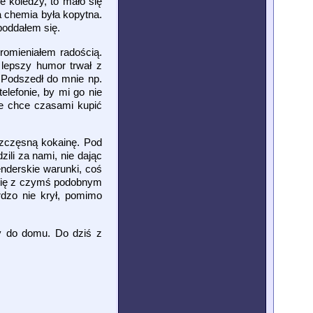
e koledzy, to mało się
ta chemia była kopytna.
poddałem się.
promieniałem radością.
 lepszy humor trwał z
. Podszedł do mnie np.
elefonie, by mi go nie
nie chce czasami kupić
szczęsną kokainę. Pod
ili za nami, nie dając
enderskie warunki, coś
j się z czymś podobnym
rdzo nie krył, pomimo
my do domu. Do dziś z