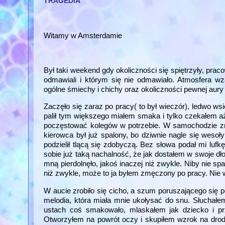
TRAGEDIA
Witamy w Amsterdamie
Był taki weekend gdy okoliczności się spiętrzyły, prac
odmawiali i którym się nie odmawiało. Atmosfera w
ogólne śmiechy i chichy oraz okoliczności pewnej au
Zaczęło się zaraz po pracy( to był wieczór), ledwo wsi
palił tym większego miałem smaka i tylko czekałem aż
poczęstować kolegów w potrzebie. W samochodzie zr
kierowca był już spalony, bo dziwnie nagle się wesoł
podzielił tlącą się zdobyczą. Bez słowa podał mi lufk
sobie już taką nachalność, że jak dostałem w swoje 
mną pierdolnęło, jakoś inaczej niż zwykle. Niby nie sp
niż zwykle, może to ja byłem zmęczony po pracy. Nie 
W aucie zrobiło się cicho, a szum poruszającego się 
melodia, która miała mnie ukołysać do snu. Słuchałe
ustach coś smakowało, mlaskałem jak dziecko i pr
Otworzyłem na powrót oczy i skupiłem wzrok na drodz