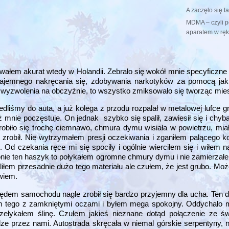
A zaczęło się ta
MDMA – czyli p
aparatem w ręk
owałem akurat wtedy w Holandii. Zebrało się wokół mnie specyficzne 
zajemnego nakręcania się, zdobywania narkotyków za pomocą jaki
ry wyzwolenia na obczyźnie, to wszystko zmiksowało się tworząc m
edliśmy do auta, a już kolega z przodu rozpalał w metalowej lufce g
 mnie poczęstuje. On jednak szybko się spalił, zawiesił się i chyb
obiło się trochę ciemnawo, chmura dymu wisiała w powietrzu, mi
y zrobił. Nie wytrzymałem presji oczekiwania i zganiłem palącego k
ę. Od czekania ręce mi się spociły i ogólnie wierciłem się i wiłem 
dłonie ten haszyk to połykałem ogromne chmury dymu i nie zamierza
aliłem przesadnie dużo tego materiału ale czułem, że jest grubo. Mo
wiem.
pędem samochodu nagle zrobił się bardzo przyjemny dla ucha. Ten d
m tego z zamkniętymi oczami i byłem mega spokojny. Oddychało mi
zełykałem ślinę. Czułem jakieś nieznane dotąd połączenie ze ś
e przez nami. Autostrada skręcała w niemal górskie serpentyny, n