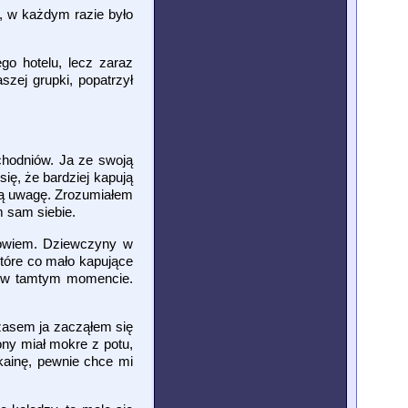
, w każdym razie było
go hotelu, lecz zaraz
szej grupki, popatrzył
echodniów. Ja ze swoją
się, że bardziej kapują
zną uwagę. Zrozumiałem
m sam siebie.
 powiem. Dziewczyny w
które co mało kapujące
eć w tamtym momencie.
czasem ja zacząłem się
ny miał mokre z potu,
kainę, pewnie chce mi