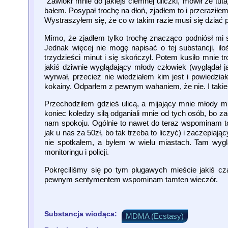
Zawlókł mnie do jakiejś ciemnej uliczki, mówił że tut
bałem. Posypał trochę na dłoń, zjadłem to i przeraziłem
Wystraszyłem się, że co w takim razie musi się dziać
Mimo, że zjadłem tylko trochę znacząco podniósł mi si
Jednak więcej nie mogę napisać o tej substancji, il
trzydzieści minut i się skończył. Potem kusiło mnie 
jakiś dziwnie wyglądający młody człowiek (wyglądał ja
wyrwał, przecież nie wiedziałem kim jest i powiedzia
kokainy. Odparłem z pewnym wahaniem, że nie. I takie 
Przechodziłem gdzieś ulicą, a mijający mnie młody m
koniec koledzy siłą odganiali mnie od tych osób, bo za
nam spokoju. Ogólnie to nawet do teraz wspominam to 
jak u nas za 50zł, bo tak trzeba to liczyć) i zaczepia
nie spotkałem, a byłem w wielu miastach. Tam wygląd
monitoringu i policji.
Pokręciliśmy się po tym plugawych mieście jakiś c
pewnym sentymentem wspominam tamten wieczór.
Substancja wiodąca:
MDMA (Ecstasy)