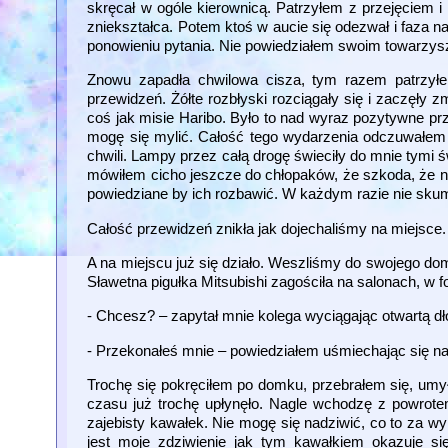
skręcał w ogóle kierownicą. Patrzyłem z przejęciem i
zniekształca. Potem ktoś w aucie się odezwał i faza n
ponowieniu pytania. Nie powiedziałem swoim towarzysz
Znowu zapadła chwilowa cisza, tym razem patrzyłe
przewidzeń. Żółte rozbłyski rozciągały się i zaczęł
coś jak misie Haribo. Było to nad wyraz pozytywne pr
mogę się mylić. Całość tego wydarzenia odczuwałem j
chwili. Lampy przez całą drogę świeciły do mnie tymi 
mówiłem cicho jeszcze do chłopaków, że szkoda, że ni
powiedziane by ich rozbawić. W każdym razie nie skuma
Całość przewidzeń znikła jak dojechaliśmy na miejsce.
A na miejscu już się działo. Weszliśmy do swojego do
Sławetna pigułka Mitsubishi zagościła na salonach, w f
- Chcesz? – zapytał mnie kolega wyciągając otwartą dłoń
- Przekonałeś mnie – powiedziałem uśmiechając się na
Trochę się pokręciłem po domku, przebrałem się, umyłe
czasu już trochę upłynęło. Nagle wchodzę z powrotem
zajebisty kawałek. Nie mogę się nadziwić, co to za w
jest moje zdziwienie jak tym kawałkiem okazuje si