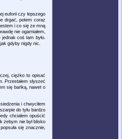
 euforii czy lepszego
nie drgać, potem coraz
jestem i co się ze mną
prawdę nie ogarniałem,
o jednak coś tam było.
ak gdyby nigdy nic.
czej, ciężko to opisać
m. Przestałem słyszeć
łem się bańką, nawet o
siedzenia i chwyciłem
zarpie do tyłu bardzo
kiedy chciałem opuścić
ak żebym nie był blisko
popsuła się znacznie,