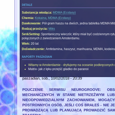
detale
Substancja wiodąca:
MDMA (Ecstasy)
Chemia:
Kokaina
,
MDMA (Ecstasy)
Dawkowanie:
Pół gram haszu na dwóch, jedna tabletka MDMA Mitsu
Rodzaj przeżycia:
Miks
Set&Setting:
Spontaniczny wieczór, który miał być codziennym ry
połączonych z zwiedzaniem Amsterdamu.
Wiek:
20 lat
Doświadczenie:
Amfetamina, haszysz, marihuana, MDMA, kodeina, 
raporty paszadian
Witamy w Amsterdamie - dryfujemy na oceanie podkręconych
Matrix- jak z lęku przejść gładko do paranoi
paszadian
, sob., 10/02/2018 - 20:39
POUCZENIE SERWISU NEUROGROOVE: OB
MECHANICZNYCH W STANIE NIETRZEŹWYM LUB
NIEODPOWIEDZIALNYM ZACHOWANIEM, MOGĄ
POSTRONNYCH OSÓB. JEŚLI COŚ BRAŁEŚ - NIE J
PROWADZĄCĄ LUB PLANUJĄCĄ PROWADZIĆ SAM