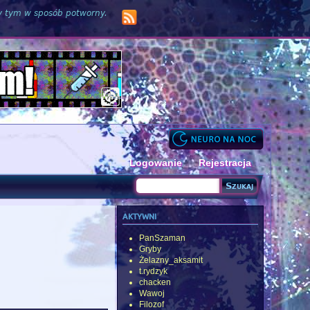
zy tym w sposób potworny.
Logowanie
Rejestracja
Szukaj
Formularz wyszukiwania
aktywni
PanSzaman
Gryby
Żelazny_aksamit
t.rydzyk
chacken
Wawoj
Filozof