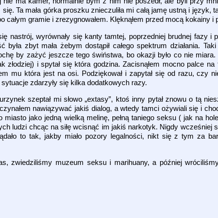
aj nie ma kamer, normalnie bym z nim nie poszedł, ale byli przy mni
 się. Ta mała górka proszku znieczuliła mi całą jamę ustną i język, 
 po całym gramie i zrezygnowałem. Klęknąłem przed mocą kokainy i 
ę nastrój, wyrównały się kanty tamtej, poprzedniej brudnej fazy i 
ość była zbyt mała żebym dostąpił całego spektrum działania. Taki
trochę by zażyć jeszcze tego świństwa, bo okazji było co nie miara
k złodziej) i spytał się która godzina. Zacisnąłem mocno palce na t
łem mu która jest na osi. Podziękował i zapytał się od razu, czy 
sytuacje zdarzyły się kilka dodatkowych razy.
urzynek szeptał mi słowo „extasy”, ktoś inny pytał znowu o tą nie
czynałem nawiązywać jakiś dialog, a wtedy tamci ożywiali się i chodz
miasto jako jedną wielką melinę, pełną taniego seksu ( jak na hol
jących ludzi chcąc na siłę wcisnąć im jakiś narkotyk. Nigdy wcześnie
ało to tak, jakby miało pozory legalności, nikt się z tym za ba
zas, zwiedziliśmy muzeum seksu i marihuany, a później wróciliś