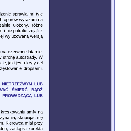
dzenie sprawia mi tyle
nych oporów wyrażam na
alnie ułożony, różne
i nie potrafię zdjąć z
ziej wyluzowaną wersją
na czerwone latarnie.
w stronę autostrady. W
, jaki jest ukryty cel
częstowanie dropsami.
 NIETRZEŹWYM LUB
OWAĆ ŚMIERĆ BĄDŹ
WĄ PROWADZĄCĄ LUB
o kreskowaniu amfy na
zynania, skupiając się
ym. Kierowca miał przy
dno, zastąpiła korekta