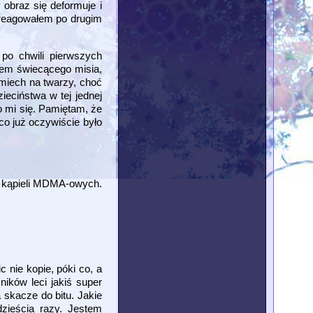
 obraz się deformuje i
Zareagowałem po drugim
po chwili pierwszych
łem świecącego misia,
śmiech na twarzy, choć
eciństwa w tej jednej
o mi się. Pamiętam, że
co już oczywiście było
ąc kąpieli MDMA-owych.
 nie kopie, póki co, a
ików leci jakiś super
 skacze do bitu. Jakie
zieścia razy. Jestem