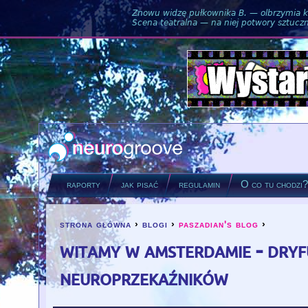
Znowu widzę pułkownika B. — olbrzymia ku
Scena teatralna — na niej potwory sztuczne
raporty
jak pisać
regulamin
O co tu chodzi
strona główna
›
blogi
›
paszadian's blog
›
you are here
witamy w amsterdamie - dry
neuroprzekaźników