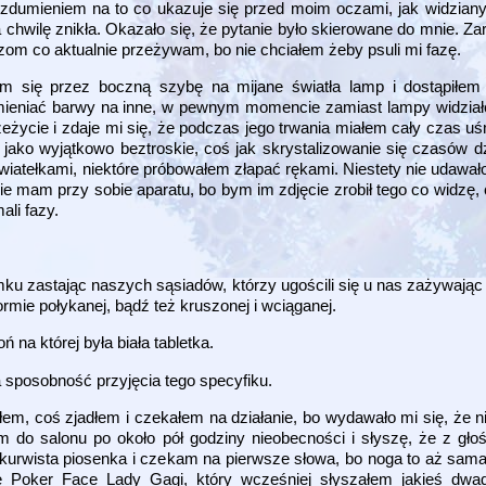
 zdumieniem na to co ukazuje się przed moim oczami, jak widziany
a chwilę znikła. Okazało się, że pytanie było skierowane do mnie. 
om co aktualnie przeżywam, bo nie chciałem żeby psuli mi fazę.
m się przez boczną szybę na mijane światła lamp i dostąpiłem 
y zmieniać barwy na inne, w pewnym momencie zamiast lampy widzia
zeżycie i zdaje mi się, że podczas jego trwania miałem cały czas u
ako wyjątkowo beztroskie, coś jak skrystalizowanie się czasów dzi
światełkami, niektóre próbowałem złapać rękami. Niestety nie udawał
e mam przy sobie aparatu, bo bym im zdjęcie zrobił tego co widzę, 
li fazy.
mku zastając naszych sąsiadów, którzy ugościli się u nas zażywaj
ormie połykanej, bądź też kruszonej i wciąganej.
 na której była biała tabletka.
 sposobność przyjęcia tego specyfiku.
m, coś zjadłem i czekałem na działanie, bo wydawało mi się, że nic
 do salonu po około pół godziny nieobecności i słyszę, że z głośn
ykurwista piosenka i czekam na pierwsze słowa, bo noga to aż sama
ę Poker Face Lady Gagi, który wcześniej słyszałem jakieś dwad