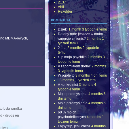
2137
Abli
Rexelder
komentują
Dzięki
1 month 3 tygodnie temu
Dałoby radę jeszcze w moim
 mocno MDMA-owych,
raporcie zmienić?
2 months 1
tydzień temu
2 lata
2 months 2 tygodnie
temu
r.i.p moja psychika
2 months 3
tygodnie temu
A zapomiałem dodać
2 months
3 tygodnie temu
W ogóle to
3 months 4 dni temu
.
3 months 1 tydzień temu
A konkretniej
3 months 4
tygodnie temu
Moje przemyślenia
4 months 6
dni temu
Moje przemyślenia
4 months 6
dni temu
to była randka
60 % moich
d - drugs en
psychodelicznych
4 months 1
tydzień temu
Fajny trip, jeśli chesz
4 months
ństwa