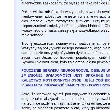
autentycznie zaskoczony, że słyszę aż taką różnicę i ju
Pałam wielką miłością do wszystkich, nawet do swoich
nieukrywanej radości, że nie jestem w stanie wyrazić 
głos emocje, które zazwyczaj tłumiłem. Przyjmuje
nieporozumienia między ludźmi to jakieś błahostki. Chc
twarzy tego grymasu, cieszę się z wszystkiego, wszys
mnie samego.
Trochę jeszcze rozmawiamy w sympatycznej atmosferz
Wszyscy są pozytywnie do tego nastawieni, więc nie m
samochodzie toczy się ożywiona dyskusja, która zahacz
życia i czy Jezus był hippisem popalającym jointy.
Symbolu nie widziałem, było za ciemno, ale na pewno by
POUCZENIE SERWISU NEUROGROOVE: OBSŁUGIW
ZMIENIONEJ ŚWIADOMOŚCI JEST SKRAJNIE 
KALECTWO POSTRONNYCH OSÓB. JEŚLI COŚ BRA
PLANUJĄCĄ PROWADZIĆ SAMOCHÓD - POWSTRZYMA
Jako, że kierowca był też pod wpływem(szlachetnie t
drugi dzień miał „zjazd” na autostradzie i przerysowa
na technice jazdy, zamiast na trasie. Okazało się, ż
sobie, na siedzeniu pasażera pilota, który go kierował