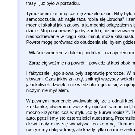
trasy i już było w porządku.
Tymczasem ze mną coś się zaczęło dziać. Niby było n
samopoczucia, aż nagle faza robiła się „brudna” i za
mocniej skakał jak szalony, a ja mocniej odłączałem s
dzieje. Moja osobowość jakby zanikła, nie odczuwałem
niespodziewanie w ciągu kilku minut, może kilkunastu
Powrót mogę porównać do obudzenia się, byłem gdzieś 
- Właśnie wróciłem z dalekiej podróży – oznajmiłem m
- Zaraz cię weźmie na powrót – powiedział ktoś obok m
I faktycznie, jego słowa były zaprawdę prorocze. W n
słowami. Czas jakby zniknął, zniknęli wszyscy wokół
jakiekolwiek dźwięki i nie wiedziałem gdzie się znajd
niczym nie myślałem.
W pewnym momencie wydawało się, że z oddali ktoś 
za klamkę, otwieram drzwi żeby opuścić samochód, bo
mocno krzycząc coś w stylu „co ty kurwa robisz?”. Ten
auto, pędziliśmy sto czterdzieści autostradą. Przeraził
drzwi i cały czas się wypytywali co ze mną. Tłumacz
ruszyliśmy dalej w trasę, ale każdy tylko na mnie zerka