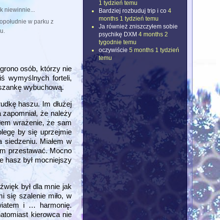
1 tydzień temu
k niewinnie...
Bardziej rozbuduj trip i co
4
months 1 tydzień temu
opołudnie w parku z
Ja również zniszczyłem sobie
u.
psychikę DXM
4 months 2
tygodnie temu
oczywiście
5 months 1 tydzień
temu
grono osób, którzy nie
ś wymyślnych forteli,
ieszankę wybuchową.
rudkę haszu. Im dłużej
a zapomniał, że należy
ałem wrażenie, że sam
olegę by się uprzejmie
na siedzeniu. Miałem w
łem przestawać. Mocno
że hasz był mocniejszy
źwięk był dla mnie jak
 się szalenie miło, w
wiatem i … harmonię.
atomiast kierowca nie