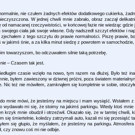
ormalnie, nie czułem żadnych efektów dodatkowego cukierka, żadnej
nieczyszczona. W jednej chwili mnie zabrało, obraz zaczął delikat
ię od namacanej rzeczywistości, w końcowej fazie nie wiedząc gdzie 
 swojego ciała jak swoje własne. Gdy nadszedł szczyt efektów i na
 zjechałem z tego szczytu do prawie normalności. Piszę prawie, b
w jakimś śnie, a za kilka minut siedzę z powrotem w samochodzie, j
oim towarzyszom, bo odczuwałem silnie taką potrzebę.
nie – Czasem tak jest.
iedługim czasie wzięło na nowo, tym razem na dłużej. Było też ina
 mnie, byłem zawieszony w dziwnej próżni, poza światem materialny
uje. Nic też nie mówiłem, zamknąłem się kompletnie w sobie, otoczy
do mnie mówi, że jesteśmy na miejscu i mam wysiąść. Wstałem z 
 wydawało mi się, że stoimy na jakimś parkingu. Wtedy ktoś mnie s
 krzyk mnie obudził i otrzeźwił. Okazało się, że w tamtej chwili, 
em się śmiertelnie, koledzy zatrzymali auto, kazali mi się przesiąść t
yłem się głupio, że myślałem, że jesteśmy na parkingu. Atmosfera 
ł, czy znowu coś mi nie odbije.