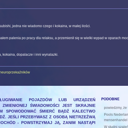
bishi, jedna nie wiadomo czego i kokaina, w małej ilości.
tuałem palenia po pracy dla relaksu, a przemienił się w wielki wypad w oparach
kokaina, dopalacze i inni wynalazki.
 neuroprzekaźników
podobne
SŁUGIWANIE POJAZDÓW LUB URZĄDZEŃ
 ZMIENIONEJ ŚWIADOMOŚCI JEST SKRAJNIE
powiedzmy, że 
CYM SPOWODOWAĆ ŚMIERĆ BĄDŹ KALECTWO
Pools Nederlan
EDŹ. JEŚLI PRZEBYWASZ Z OSOBĄ NIETRZEŹWĄ
mensenhandel
OCHÓD - POWSTRZYMAJ JĄ, ZANIM NASTĄPI
W studni szale