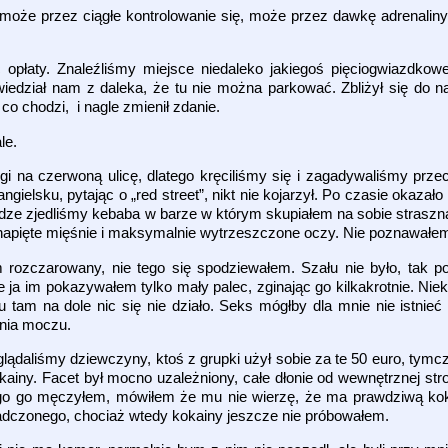
może przez ciągłe kontrolowanie się, może przez dawkę adrenaliny
opłaty. Znaleźliśmy miejsce niedaleko jakiegoś pięciogwiazdkowe
wiedział nam z daleka, że tu nie można parkować. Zbliżył się do na
co chodzi, i nagle zmienił zdanie.
le.
gi na czerwoną ulicę, dlatego kręciliśmy się i zagadywaliśmy prz
elsku, pytając o „red street”, nikt nie kojarzył. Po czasie okazało 
drodze zjedliśmy kebaba w barze w którym skupiałem na sobie stras
e napięte mięśnie i maksymalnie wytrzeszczone oczy. Nie poznawałe
 rozczarowany, nie tego się spodziewałem. Szału nie było, tak
 ja im pokazywałem tylko mały palec, zginając go kilkakrotnie. Nie
 tam na dole nic się nie działo. Seks mógłby dla mnie nie istni
nia moczu.
lądaliśmy dziewczyny, ktoś z grupki użył sobie za te 50 euro, tym
ny. Facet był mocno uzależniony, całe dłonie od wewnętrznej stro
 Długo go męczyłem, mówiłem że mu nie wierzę, że ma prawdziwą ko
adczonego, chociaż wtedy kokainy jeszcze nie próbowałem.