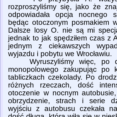
rozproszyliśmy się, jako że zna
odpowiadała opcja nocnego su
będąc otoczonym posmakiem w
Dalsze losy O. nie są mi specj
jednak to jak spędziłem czas z A.
jednym z ciekawszych wypa
wyjazdu i pobytu we Wrocławiu.
Wyruszyliśmy więc, po dr
monopolowego zakupując po k
tabliczkach czekolady. Po drod
różnych rzeczach, dość inte
otoczenie w nocnym autobusie,
obrzydzenie, strach i serie 
wyjściu z autobusu czekała n
dość długa, która wiła się w nie