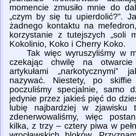
momencie zmusiło mnie do dal
„czym by się tu upierdolić?”. J
żadnego kontaktu na mefedron
korzystanie z tutejszych „soli 
Kokolinio, Koko i Cherry Koko.
Tak więc wyruszyliśmy w mia
czekając chwilę na otwarcie
artykułami „narkotycznymi” 
nazywać. Niestety, po skiffi
poczuliśmy specjalnie, samo dz
jedynie przez jakieś pięć do dzie
lubię najbardziej w zjawisku t
zdenerwowaliśmy, więc postan
kilka, z trzy – cztery piwa w p
wrocławskich bloków. Przyzna