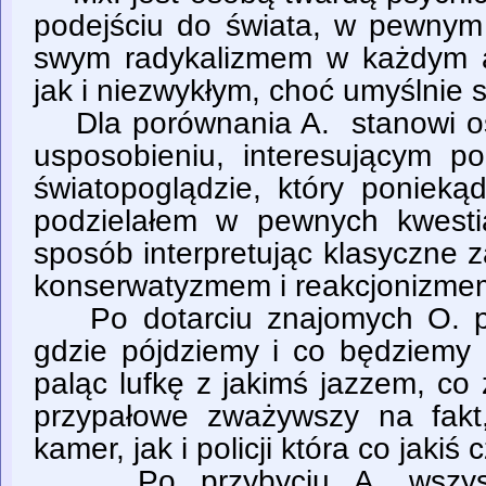
podejściu do świata, w pewnym
swym radykalizmem w każdym a
jak i niezwykłym, choć umyślnie 
Dla porównania A. stanowi o
usposobieniu, interesującym po
światopoglądzie, który ponie
podzielałem w pewnych kwesti
sposób interpretując klasyczne 
konserwatyzmem i reakcjonizme
Po dotarciu znajomych O. pr
gdzie pójdziemy i co będziemy 
paląc lufkę z jakimś jazzem, co
przypałowe zważywszy na fakt
kamer, jak i policji która co jakiś
Po przybyciu A. wszystko