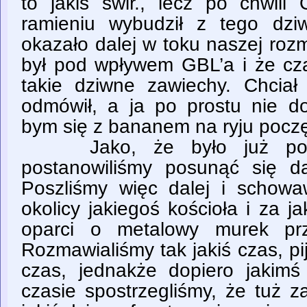
to jakiś świr., lecz po chwil
ramieniu wybudził z tego dzi
okazało dalej w toku naszej rozm
był pod wpływem GBL’a i że cza
takie dziwne zawiechy. Chcia
odmówił, a ja po prostu nie d
bym się z bananem na ryju poczę
Jako, że było już po dru
postanowiliśmy posunąć się dal
Poszliśmy więc dalej i schow
okolicy jakiegoś kościoła i za 
oparci o metalowy murek prz
Rozmawialiśmy tak jakiś czas, pij
czas, jednakże dopiero jakimś 
czasie spostrzegliśmy, że tuż z