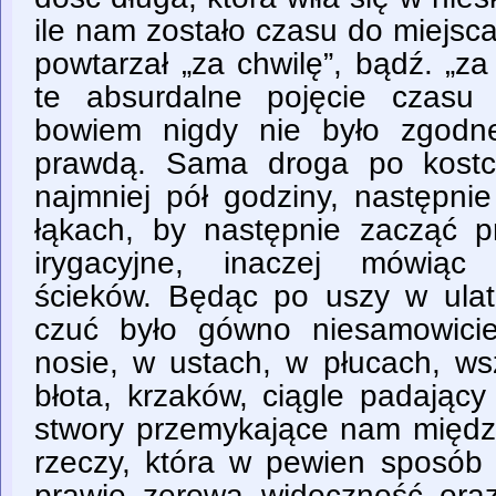
ile nam zostało czasu do miejsc
powtarzał „za chwilę”, bądź. „za 
te absurdalne pojęcie czasu 
bowiem nigdy nie było zgod
prawdą. Sama droga po kostc
najmniej pół godziny, następni
łąkach, by następnie zacząć p
irygacyjne, inaczej mówiąc 
ścieków. Będąc po uszy w ulat
czuć było gówno niesamowici
nosie, w ustach, w płucach, ws
błota, krzaków, ciągle padający
stwory przemykające nam międz
rzeczy, która w pewien sposób 
prawie zerowa widoczność ora