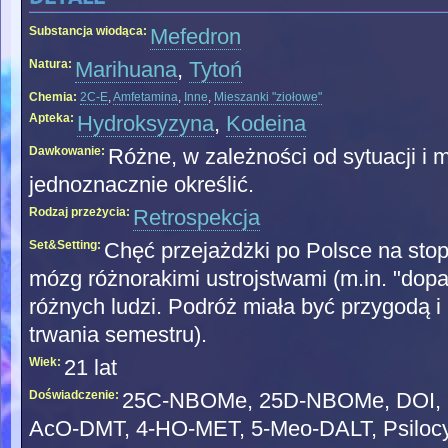
Substancja wiodąca:
Mefedron
Natura:
Marihuana
,
Tytoń
Chemia:
2C-E
,
Amfetamina
,
Inne
,
Mieszanki "ziołowe"
Apteka:
Hydroksyzyna
,
Kodeina
Dawkowanie:
Różne, w zależności od sytuacji i m
jednoznacznie określić.
Rodzaj przeżycia:
Retrospekcja
Set&Setting:
Chęć przejażdżki po Polsce na stopa
mózg różnorakimi ustrojstwami (m.in. "dopa
różnych ludzi. Podróż miała być przygodą i 
trwania semestru).
Wiek:
21 lat
Doświadczenie:
25C-NBOMe, 25D-NBOMe, DOI, D
AcO-DMT, 4-HO-MET, 5-Meo-DALT, Psilocy