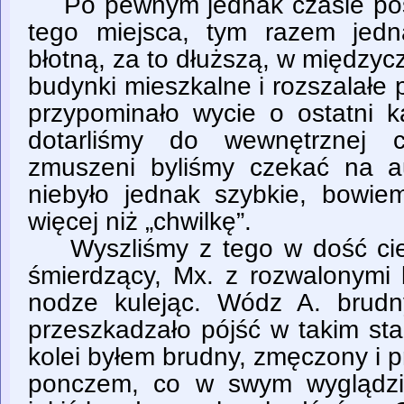
Po pewnym jednak czasie post
tego miejsca, tym razem jedn
błotną, za to dłuższą, w międzycz
budynki mieszkalne i rozszalałe 
przypominało wycie o ostatni k
dotarliśmy do wewnętrznej c
zmuszeni byliśmy czekać na a
niebyło jednak szybkie, bowiem
więcej niż „chwilkę”.
Wyszliśmy z tego w dość ciek
śmierdzący, Mx. z rozwalonymi
nodze kulejąc. Wódz A. brudn
przeszkadzało pójść w takim sta
kolei byłem brudny, zmęczony i 
ponczem, co w swym wyglądzi