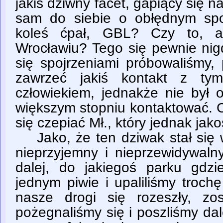
jakiś dziwny facet, gapiący się n
sam do siebie o obłędnym spo
koleś ćpał, GBL? Czy to, a
Wrocławiu? Tego się pewnie nig
się spojrzeniami próbowaliśmy, 
zawrzeć jakiś kontakt z tym
człowiekiem, jednakże nie był 
większym stopniu kontaktować. 
się czepiać Mł., który jednak jako
Jako, że ten dziwak stał się
nieprzyjemny i nieprzewidywaln
dalej, do jakiegoś parku gdzi
jednym piwie i upaliliśmy troch
nasze drogi się rozeszły, zo
pożegnaliśmy się i poszliśmy da