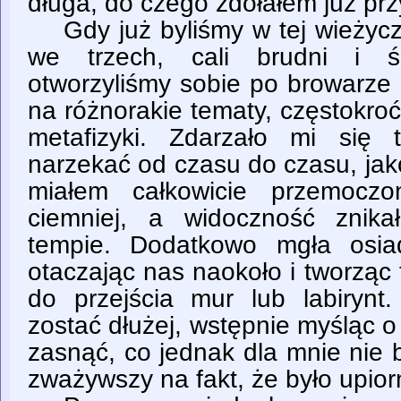
długa, do czego zdołałem już pr
Gdy już byliśmy w tej wieżyczc
we trzech, cali brudni i ś
otworzyliśmy sobie po browarze
na różnorakie tematy, częstokroć
metafizyki. Zdarzało mi się 
narzekać od czasu do czasu, jak
miałem całkowicie przemoczo
ciemniej, a widoczność znik
tempie. Dodatkowo mgła osia
otaczając nas naokoło i tworzą
do przejścia mur lub labirynt
zostać dłużej, wstępnie myśląc 
zasnąć, co jednak dla mnie nie 
zważywszy na fakt, że było upiorn