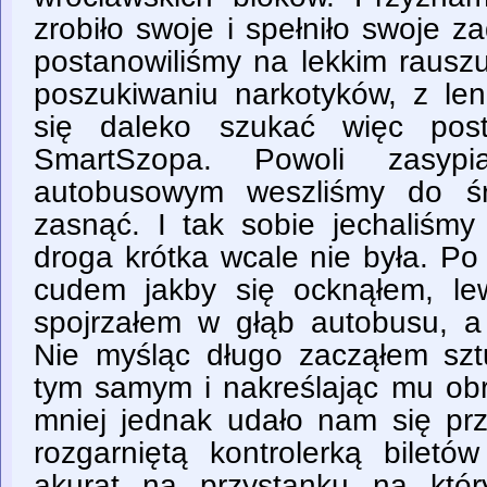
zrobiło swoje i spełniło swoje z
postanowiliśmy na lekkim rausz
poszukiwaniu narkotyków, z len
się daleko szukać więc post
SmartSzopa. Powoli zasypi
autobusowym weszliśmy do ś
zasnąć. I tak sobie jechaliśmy
droga krótka wcale nie była. P
cudem jakby się ocknąłem, le
spojrzałem w głąb autobusu, a
Nie myśląc długo zacząłem sz
tym samym i nakreślając mu obra
mniej jednak udało nam się pr
rozgarniętą kontrolerką biletó
akurat na przystanku na któ