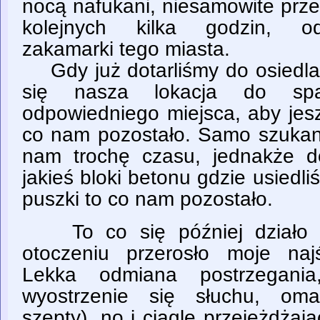
nocą nafukani, niesamowite prze
kolejnych kilka godzin, od
zakamarki tego miasta.
Gdy już dotarliśmy do osiedla
się nasza lokacja do spa
odpowiedniego miejsca, aby jesz
co nam pozostało. Samo szukanie
nam trochę czasu, jednakże d
jakieś bloki betonu gdzie usiedli
puszki to co nam pozostało.
To co się później działo w
otoczeniu przerosło moje naj
Lekka odmiana postrzegania,
wyostrzenie się słuchu, om
szepty), no i ciągle przejeżdża