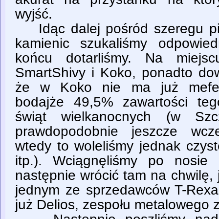
wyjść.
Idąc dalej pośród szeregu pi
kamienic szukaliśmy odpowie
końcu dotarliśmy. Na miejsc
SmartShivy i Koko, ponadto dow
że w Koko nie ma już mefedr
bodajże 49,5% zawartości te
świąt wielkanocnych (w Szcz
prawdopodobnie jeszcze wcześ
wtedy to woleliśmy jednak czy
itp.). Wciągnęliśmy po nosie
następnie wrócić tam na chwilę,
jednym ze sprzedawców T-Rexa, 
już Delios, zespołu metalowego 