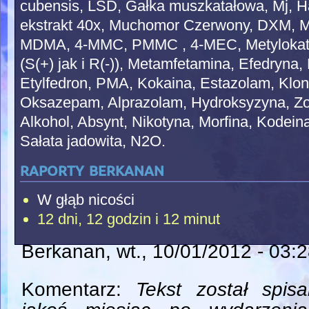
cubensis, LSD, Gałka muszkatałowa, Mj, H
ekstrakt 40x, Muchomor Czerwony, DXM, 
MDMA, 4-MMC, PMMC , 4-MEC, Metylokat
(S(+) jak i R(-)), Metamfetamina, Efedryn
Etylfedron, PMA, Kokaina, Estazolam, Kl
Oksazepam, Alprazolam, Hydroksyzyna, Zol
Alkohol, Absynt, Nikotyna, Morfina, Kodein
Sałata jadowita, N2O.
raporty berkanan
W głąb nicości
12 dni, 12 godzin i 12 minut
Berkanan
, wt., 10/01/2012 - 03:
Komentarz:
Tekst został spis