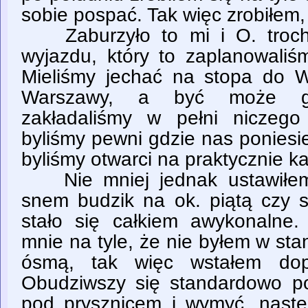
sobie pospać. Tak więc zrobiłem
Zaburzyło to mi i O. troch
wyjazdu, który to zaplanowaliś
Mieliśmy jechać na stopa do 
Warszawy, a być może gd
zakładaliśmy w pełni niczeg
byliśmy pewni gdzie nas poniesi
byliśmy otwarci na praktycznie k
Nie mniej jednak ustawiłem 
snem budzik na ok. piątą czy s
stało się całkiem awykonalne.
mnie na tyle, że nie byłem w sta
ósmą, tak więc wstałem dopi
Obudziwszy się standardowo p
pod prysznicem i wymyć, nastę