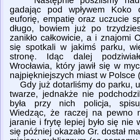
Następnie poszliśmy nad 
gadając pod wpływem Koko c
euforię, empatię oraz uczucie sp
długo, bowiem już po trzydzies
zanikło całkowicie, a i znajomi
się spotkali w jakimś parku, w
stronę. Idąc dalej podziwia
Wrocławia, który jawił się w my
najpiękniejszych miast w Polsce 
Gdy już dotarliśmy do parku, u
twarze, jednakże nie podchodzi
była przy nich policja, spisu
Wiedząc, że raczej na pewno m
jaranie i frytę lepiej było się ni
się później okazało Gr. dostał ma