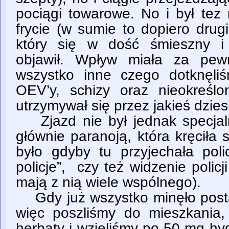
pociągi towarowe. No i był tez
frycie (w sumie to dopiero drug
który się w dość śmieszny i
objawił. Wpływ miała za pew
wszystko inne czego dotknęli
OEV’y, schizy oraz nieokreślo
utrzymywał się przez jakieś dzies
Zjazd nie był jednak specjalni
głównie paranoją, która kręciła s
było gdyby tu przyjechała poli
policje”, czy też widzenie policj
mają z nią wiele wspólnego).
Gdy już wszystko minęło posta
więc poszliśmy do mieszkania, 
herbaty i wzięliśmy po 50 mg hy