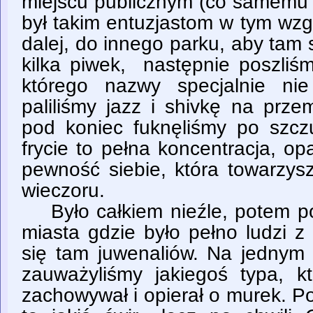
miejscu publicznym (co samemu 
był takim entuzjastom w tym wzg
dalej, do innego parku, aby tam 
kilka piwek, następnie poszliś
którego nazwy specjalnie ni
paliliśmy jazz i shivkę na prze
pod koniec fuknęliśmy po szc
frycie to pełna koncentracja, o
pewność siebie, która towarzys
wieczoru.
Było całkiem nieźle, potem po
miasta gdzie było pełno ludzi z
się tam juwenaliów. Na jednym 
zauważyliśmy jakiegoś typa, kt
zachowywał i opierał o murek. 