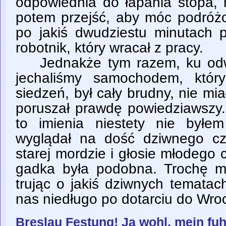
odpowiednia do łapania stopa, 
potem przejść, aby móc podróż
po jakiś dwudziestu minutach p
robotnik, który wracał z pracy.
Jednakże tym razem, ku odwr
jechaliśmy samochodem, któr
siedzeń, był cały brudny, nie mia
poruszał prawdę powiedziawszy.
to imienia niestety nie byłe
wyglądał na dość dziwnego cz
starej mordzie i głosie młodego 
gadka była podobna. Trochę m
trując o jakiś dziwnych tematac
nas niedługo po dotarciu do Wroc
Breslau Festung! Ja wohl, mein fuh