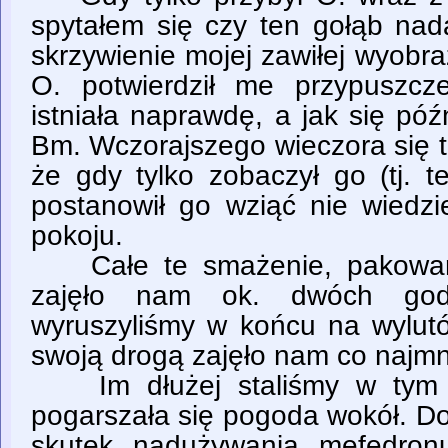
spytałem się czy ten gołąb nadal
skrzywienie mojej zawiłej wyobr
O. potwierdził me przypuszcz
istniała naprawdę, a jak się póź
Bm. Wczorajszego wieczora się t
że gdy tylko zobaczył go (tj. 
postanowił go wziąć nie wied
pokoju.
Całe te smażenie, pakowanie
zajęło nam ok. dwóch god
wyruszyliśmy w końcu na wylut
swoją drogą zajęło nam co najmni
Im dłużej staliśmy w tym mi
pogarszała się pogoda wokół. Do
skutek nadużywania mefedron