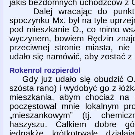
jakiś bezdomnych uchodźców z 
Dalej wracając do punktu w
spoczynku Mx. był na tyle uprze
pod mieszkanie O., co mimo wsz
wyczynem, bowiem Rędzin znajd
przeciwnej stronie miasta, nie
udało się namówić, aby zostać z n
Rokenrol rozpierdol
Gdy już udało się obudzić O.
szósta rano) i wydobyć go z łóż
mieszkania, abym chociaż na 
poczęstował mnie lokalnym p
„mieszankowym” (tj. chemicz
haszyszu. Całkiem dobre gó
jednakże krótkotrwale dział