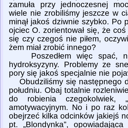
zamuła przy jednoczesnej moc
wiele nie zrobiliśmy jeszcze w c
minął jakoś dziwnie szybko. Po 
ojciec O. zorientował się, że coś
się czy czegoś nie piłem, oczyw
żem miał zrobić innego?
Poszedłem więc spać, nie
hydroksyzyny. Problemy ze sne
pory się jakoś specjalnie nie poja
Obudziliśmy się następnego dni
południu. Obaj totalnie rozleniwi
do robienia czegokolwiek, „
amotywacyjnym. No i po raz kol
obejrzeć kilka odcinków jakiejś n
pt. „Blondynka”, opowiadająca 