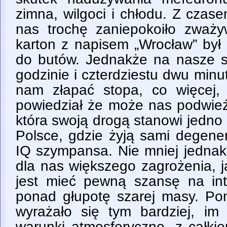
zimna, wilgoci i chłodu. Z czas
nas trochę zaniepokoiło zważy
karton z napisem „Wrocław” był
do butów. Jednakże na nasze s
godzinie i czterdziestu dwu min
nam złapać stopa, co więcej, 
powiedział że może nas podwieź
która swoją drogą stanowi jedno
Polsce, gdzie żyją sami degene
IQ szympansa. Nie mniej jednak, 
dla nas większego zagrożenia, j
jest mieć pewną szansę na int
ponad głupotę szarej masy. Po
wyrażało się tym bardziej, im 
warunki atmosferyczne, z całki