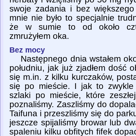
swoje zadania i bez większego 
mnie nie było to specjalnie tru
że w sumie to od około czte
zmrużyłem oka.
Bez mocy
Następnego dnia wstałem okoł
południu, jak już zjadłem dość ob
się m.in. z kilku kurczaków, post
się po mieście. I jak to zwykl
szlaki po mieście, które zeszł
poznaliśmy. Zaszliśmy do dopala
Taifuna i przeszliśmy się do park
jeszcze spijaliśmy browar lub d
spaleniu kilku obfitych fifek dop