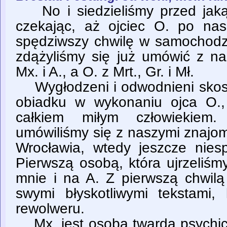
No i siedzieliśmy przed jaką
czekając, aż ojciec O. po nas
spędziwszy chwilę w samochodzi
zdążyliśmy się już umówić z na
Mx. i A., a O. z Mrt., Gr. i Mł.
Wygłodzeni i odwodnieni sko
obiadku w wykonaniu ojca O.,
całkiem miłym człowiekiem.
umówiliśmy się z naszymi znajo
Wrocławia, wtedy jeszcze nies
Pierwszą osobą, która ujrzeliśm
mnie i na A. Z pierwszą chwilą
swymi błyskotliwymi tekstami, 
rewolweru.
Mx. jest osobą twardą psychic