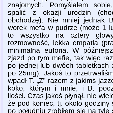
znajomych. Pomyślałem sobie
spalić z okazji urodzin (cho
obchodzę). Nie mniej jednak 
worek mefa w pudrze (może 1 lu
to wszystko na cztery głowy
rozmowność, lekka empatia (pra
minimalna euforia. W późniejsz
zjazd po tym mefie, tak więc ra
po jednej lub dwóch tabletkach
po 25mg). Jakoś to przetrwaliśm
wpadł T. „Ż” razem z jakimś ja
koko, którym i mnie, i B. poc
ilości. Czas jakoś płynął, nie wi
że pod koniec, tj. około godziny 
po południu zrobiłem się na tyle