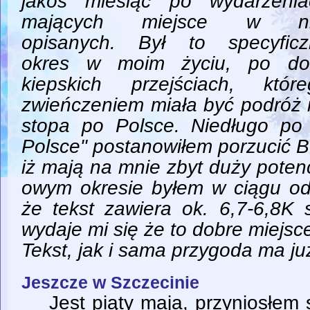
jakoś miesiąc po wydarzenia
mających miejsce w n
opisanych. Był to specyficz
okres w moim życiu, po do
kiepskich przejściach, które
zwieńczeniem miała być podróż
stopa po Polsce. Niedługo po
Polsce" postanowiłem porzucić Be
iż mają na mnie zbyt duży potenc
owym okresie byłem w ciągu od 
że tekst zawiera ok. 6,7-6,8K 
wydaje mi się że to dobre miejsc
Tekst, jak i sama przygoda ma ju
Jeszcze w Szczecinie
Jest piąty maja, przyniosłem s