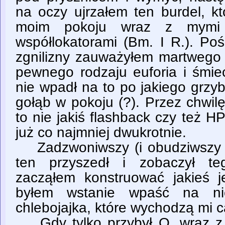
na oczy ujrzałem ten burdel, k
moim pokoju wraz z mymi 
współlokatorami (Bm. I R.). Poś
zgnilizny zauważyłem martwego 
pewnego rodzaju euforia i śmi
nie wpadł na to po jakiego grz
gołąb w pokoju (?). Przez chwil
to nie jakiś flashback czy też H
już co najmniej dwukrotnie.
Zadzwoniwszy (i obudziwszy j
ten przyszedł i zobaczył te
zacząłem konstruować jakieś j
byłem wstanie wpaść na ni
chlebojajka, które wychodzą mi c
Gdy tylko przybył O. wraz z 