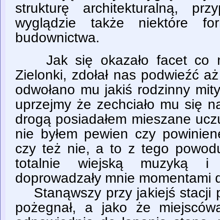
strukturę architekturalną, p
wyglądzie także niektóre fo
budownictwa.
Jak się okazało facet co m
Zielonki, zdołał nas podwieźć a
odwołano mu jakiś rodzinny mityn
uprzejmy że zechciało mu się n
drogą posiadałem mieszane uczu
nie byłem pewien czy powinie
czy też nie, a to z tego powod
totalnie wiejską muzyką i 
doprowadzały mnie momentami d
Stanąwszy przy jakiejś stacji p
pożegnał, a jako że miejscówa