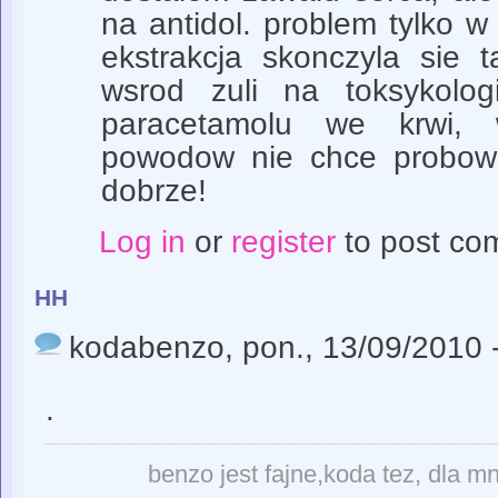
na antidol. problem tylko w
ekstrakcja skonczyla sie 
wsrod zuli na toksykolo
paracetamolu we krwi, 
powodow nie chce probow
dobrze!
Log in
or
register
to post co
hh
kodabenzo
, pon., 13/09/2010 
.
benzo jest fajne,koda tez, dla m