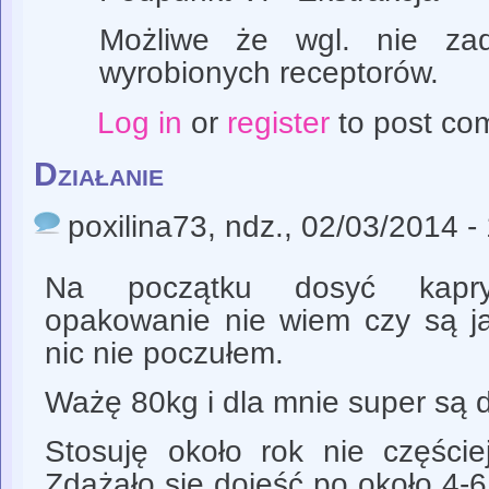
Możliwe że wgl. nie zad
wyrobionych receptorów.
Log in
or
register
to post co
Działanie
poxilina73
, ndz., 02/03/2014 -
Na początku dosyć kapry
opakowanie nie wiem czy są jak
nic nie poczułem.
Ważę 80kg i dla mnie super są
Stosuję około rok nie częście
Zdażało się dojeść po około 4-