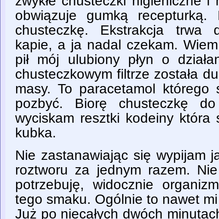
zwykłe chusteczki higieniczne i
obwiązuje gumką recepturką.
chusteczkę. Ekstrakcja trwa 
kapie, a ja nadal czekam. Wiem
pił mój ulubiony płyn o dział
chusteczkowym filtrze została duż
masy. To paracetamol którego s
pozbyć. Biorę chusteczkę do 
wyciskam resztki kodeiny która
kubka.
Nie zastanawiając się wypijam j
roztworu za jednym razem. Nie
potrzebuję, widocznie organiz
tego smaku. Ogólnie to nawet mi
Już po niecałych dwóch minutach