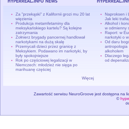
hyperreal.info news
hyperreal.in
Za "przekąski" z Kalifornii grozi mu 20 lat
Naproksen i 
więzienia
Jak leki traf
Produkcja metamfetaminy dla
Alkohol i ko
meksykańskiego kartelu? Są kolejne
w odmienny 
zatrzymania
Raport: w Eu
Żołnierz brygady pancernej handlował
narkotyki o w
narkotykami na dużą skalę
Od daru bogó
Przemycali dzieci przez granicę z
antropologia
Meksykiem. Podawano im narkotyki, by
alkoholem
były spokojniejsze
Dlaczego leg
Rok po częściowej legalizacji w
od depenaliza
Niemczech: młodzież nie sięga po
marihuanę częściej
Więcej
Zawartość serwisu NeuroGroove jest dostępna na lic
©
hype
de