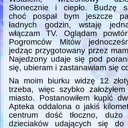
Słonecznie i ciepło. Budzę si
choć pospał bym jeszcze pa
ładnych godzin, wstaję jedna
włączam TV. Oglądam powtór
Pogromców Mitów jednocześn
jedząc przygotowany przez mam
Najedzony udaje się pod poran
się, ubieram i zastanawiam się c
Na moim biurku widzę 12 złot
trzeba, więc szybko założyłe
miasto. Postanowiłem kupić dwi
Apteka oddalona o jakiś kilom
centrum dość tłoczno, dużo
dzieciaków udających się do