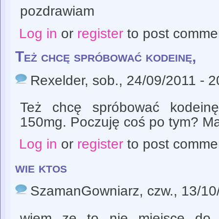
pozdrawiam
Log in
or
register
to post comme
Też chcę spróbować kodeinę,
Rexelder
, sob., 24/09/2011 - 2
Też chcę spróbować kodeinę
150mg. Poczuję coś po tym? M
Log in
or
register
to post comme
wie ktos
SzamanGowniarz
, czw., 13/10
wiem ze to nie miejsce do t