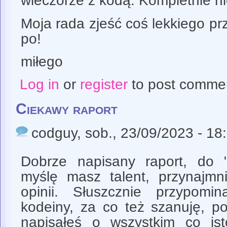
wieczorze z kodą. Kompletnie ni
Moja rada zjeść coś lekkiego prz
po!
miłego
Log in
or
register
to post comme
Ciekawy raport
codguy
, sob., 23/09/2023 - 18
Dobrze napisany raport, do "l
myślę masz talent, przynajmn
opinii. Słuszcznie przypomi
kodeiny, za co też szanuję, p
napisałeś o wszystkim co is