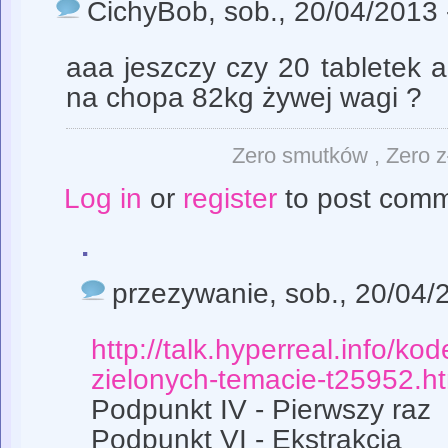
CichyBob
, sob., 20/04/2013 
aaa jeszczy czy 20 tabletek 
na chopa 82kg żywej wagi ?
Zero smutków , Zero z
Log in
or
register
to post com
.
przezywanie
, sob., 20/04/
http://talk.hyperreal.info/ko
zielonych-temacie-t25952.h
Podpunkt IV - Pierwszy raz
Podpunkt VI - Ekstrakcja