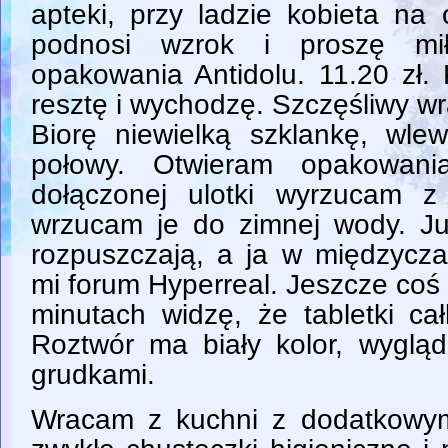
apteki, przy ladzie kobieta na
podnosi wzrok i proszę m
opakowania Antidolu. 11.20 zł. 
resztę i wychodzę. Szczęśliwy 
Biorę niewielką szklankę, w
połowy. Otwieram opakowania
dołączonej ulotki wyrzucam z 
wrzucam je do zimnej wody. Już
rozpuszczają, a ja w międzycz
mi forum Hyperreal. Jeszcze coś 
minutach widzę, że tabletki cał
Roztwór ma biały kolor, wyglą
grudkami.
Wracam z kuchni z dodatkowym