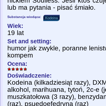
nickiem Soulless. Jeśli ktoś czu
lub ma pytania - pisać śmiało.
Substancja wiodąca:
Kodeina
Wiek:
19 lat
Set and setting:
humor jak zwykle, poranne lenist
kompem
Ocena:
Doświadczenie:
Kodeina (kilkadziesiąt razy), DXM
alkohol, marihuana, tytoń, 2c-e (
muszkatołowa (3 razy), benzydam
(raz), psuedoefedryna (raz)