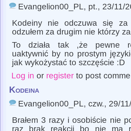
Evangelion00_PL
, pt., 23/11/
Kodeiny nie odczuwa się za
odzułem za drugim nie którzy za
To działa tak ,że pewne r
uaktywnić by no prostym język
jak wykożystać to szczęście :D
Log in
or
register
to post comme
Kodeina
Evangelion00_PL
, czw., 29/1
Brałem 3 razy i osobiście nie 
raz brak reakcji bo nie ma r