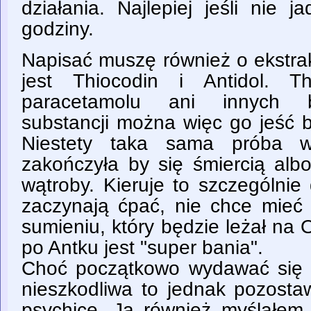
działania. Najlepiej jeśli nie 
godziny.
Napisać muszę również o ekstrak
jest Thiocodin i Antidol. T
paracetamolu ani innych ba
substancji można więc go jeść b
Niestety taka sama próba w
zakończyła by się śmiercią alb
wątroby. Kieruje to szczególnie
zaczynają ćpać, nie chce mieć
sumieniu, który będzie leżał na 
po Antku jest "super bania".
Choć początkowo wydawać się 
nieszkodliwa to jednak pozosta
psychice. Ja również myślałem,