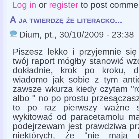
Log in
or
register
to post comme
A ja twierdzę że literacko...
Dium
, pt., 30/10/2009 - 23:38
Piszesz lekko i przyjemnie si
twój raport mógłby stanowić wz
dokładnie, krok po kroku, 
wiadomo jak sobie z tym anti
zawsze wkurza kiedy czytam "rob
albo " no po prostu przesączasz"
to po raz pierwszy ważne 
wykitować od paracetamolu ma
podejrzewam jest prawdziwa pr
niektórych, że "nie mają m