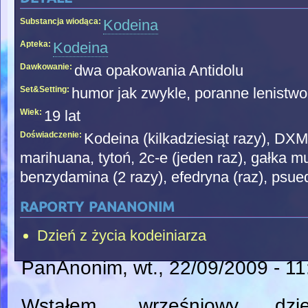
Substancja wiodąca:
Kodeina
Apteka:
Kodeina
Dawkowanie:
dwa opakowania Antidolu
Set&Setting:
humor jak zwykle, poranne lenistw
Wiek:
19 lat
Doświadczenie:
Kodeina (kilkadziesiąt razy), DXM 
marihuana, tytoń, 2c-e (jeden raz), gałka m
benzydamina (2 razy), efedryna (raz), psue
raporty pananonim
Dzień z życia kodeiniarza
PanAnonim
, wt., 22/09/2009 - 1
Wstałem, wrześniowy dzie