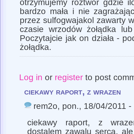
otrzymujemy roztwór gdzie il
bardzo mała i nie zagrażają
przez sulfogwajakol zawarty w
czasie wrzodów żołądka lub 
Poczytajcie jak on działa - p
żołądka.
Log in
or
register
to post com
ciekawy raport, z wrazen
rem2o
, pon., 18/04/2011 -
ciekawy raport, z wraze
dostalem zawalu serca, al