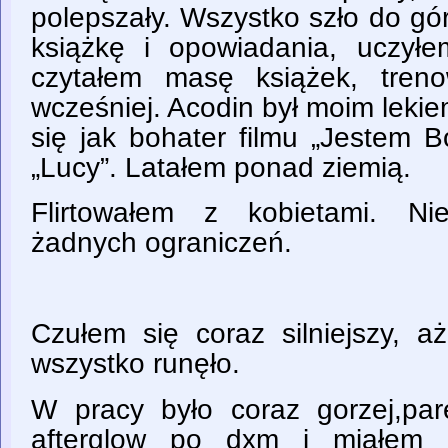
polepszały. Wszystko szło do gó
książkę i opowiadania, uczył
czytałem masę książek, tren
wcześniej. Acodin był moim leki
się jak bohater filmu „Jestem 
„Lucy”. Latałem ponad ziemią.
Flirtowałem z kobietami. Ni
żadnych ograniczeń.
Czułem się coraz silniejszy, a
wszystko runęło.
W pracy było coraz gorzej,pa
afterglow po dxm i miałem 