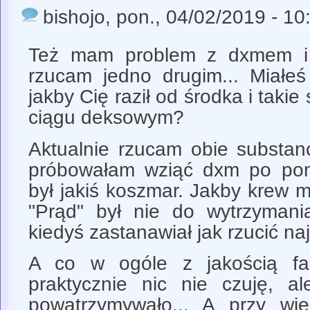
bishojo
, pon., 04/02/2019 - 10
Też mam problem z dxmem i 
rzucam jedno drugim... Miałeś
jakby Cię raził od środka i taki
ciągu deksowym?
Aktualnie rzucam obie substan
próbowałam wziąć dxm po pomi
był jakiś koszmar. Jakby krew mi
"Prąd" był nie do wytrzymania
kiedyś zastanawiał jak rzucić na
A co w ogóle z jakością fa
praktycznie nic nie czuję, a
powatrzymywało... A przy więk