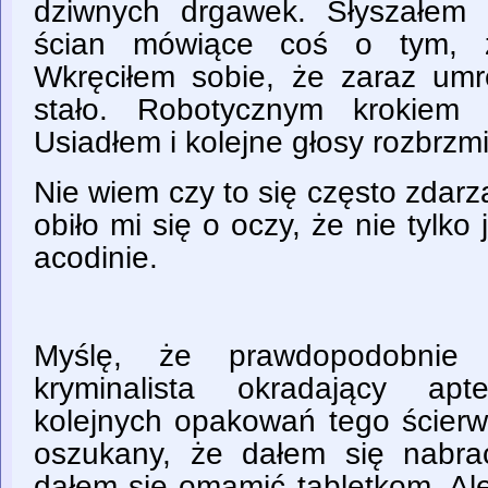
dziwnych drgawek. Słyszałem
ścian mówiące coś o tym, ż
Wkręciłem sobie, że zaraz umrę
stało. Robotycznym krokiem 
Usiadłem i kolejne głosy rozbrzmi
Nie wiem czy to się często zdarz
obiło mi się o oczy, że nie tylko
acodinie.
Myślę, że prawdopodobnie 
kryminalista okradający ap
kolejnych opakowań tego ścierw
oszukany, że dałem się nabra
dałem się omamić tabletkom. Ale