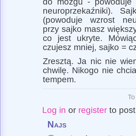
do mózgu - powoduje 
neuroprzekaźniki). S
(powoduje wzrost neu
przy sajko masz większy
co jest ukryte. Mówi
czujesz mniej, sajko = c
Zresztą. Ja nic nie wie
chwilę. Nikogo nie chci
tempem.
To
Log in
or
register
to pos
Najs