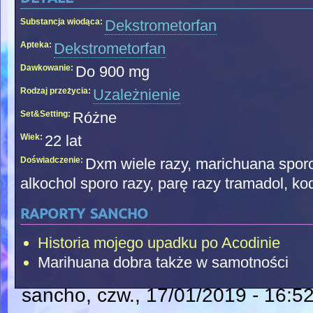
Substancja wiodąca:
Dekstrometorfan
Apteka:
Dekstrometorfan
Dawkowanie:
Do 900 mg
Rodzaj przeżycia:
Uzależnienie
Set&Setting:
Różne
Wiek:
22 lat
Doświadczenie:
Dxm wiele razy, marichuana sporo 
alkochol sporo razy, parę razy tramadol, k
raporty sancho
Historia mojego upadku po Acodinie
Marihuana dobra także w samotności
sancho
, czw., 17/01/2019 - 16:5