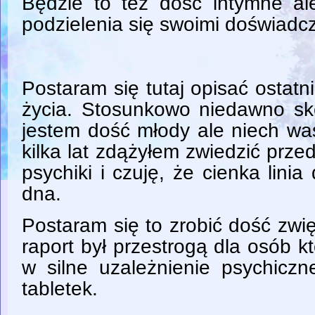
Będzie to też dość intymne 
podzielenia się swoimi doświadc
Postaram się tutaj opisać ostatni
życia. Stosunkowo niedawno sk
jestem dość młody ale niech was
kilka lat zdążyłem zwiedzić prz
psychiki i czuję, że cienka lini
dna.
Postaram się to zrobić dość zwię
raport był przestrogą dla osób k
w silne uzależnienie psychicz
tabletek.