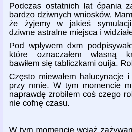
Podczas ostatnich lat ćpania 
bardzo dziwnych wniosków. Mam 
że żyjemy w jakieś symulacj
dziwne astralne miejsca i widział
Pod wpływem dxm podpisywałe
które oznaczałem własną krw
bawiłem się tabliczkami ouija. Ro
Często miewałem halucynacje i 
przy mnie. W tym momencie ma
naprawdę zrobiłem coś czego ro
nie cofnę czasu.
W tym momencie wciąż zażywam