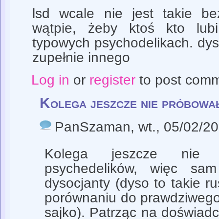
lsd wcale nie jest takie be
wątpie, żeby ktoś kto lu
typowych psychodelikach. dys
zupełnie innego
Log in
or
register
to post com
Kolega jeszcze nie próbowa
PanSzaman
, wt., 05/02/2
Kolega jeszcze nie 
psychedelików, więc sam
dysocjanty (dyso to takie 
porównaniu do prawdziwego
sajko). Patrząc na doświad