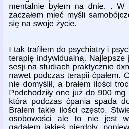
mentalnie byłem na dnie. . W 
zacząłem mieć myśli samobójcz
się na swoje życie.
I tak trafiłem do psychiatry i ps
terapię indywidualną. Najlepsze j
sesji na studiach praktycznie dx
nawet podczas terapii ćpałem. O
nie domyślił, a brałem ilości tro
Podchodziły one już do 900 mg 
która podczas ćpania spada do
Brałem takie ilości często. Stw
osobowości ale to nie jest 
gadałem jakieś pierdoły, ponie