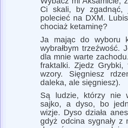
Wybacz mi Aksamicie, że
Ci skali, by zgadnąć, 
polecieć na DXM. Lubis
chociaż ketaminę?
Ja mając do wyboru k
wybrałbym trzeźwość. Je
dla mnie warte zachodu. 
fraktalki. Zjedz Grybki,
wzory. Sięgniesz rdz
daleka, ale sięgniesz).
Są ludzie, którzy nie 
sajko, a dyso, bo jed
wizje. Dyso działa anest
gdyż odcina sygnały z m