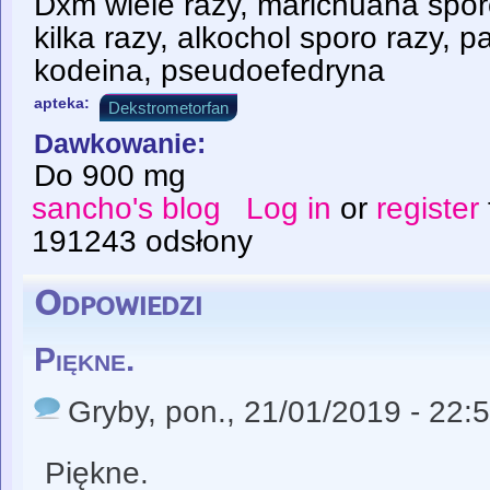
Dxm wiele razy, marichuana spor
kilka razy, alkochol sporo razy, p
kodeina, pseudoefedryna
apteka:
Dekstrometorfan
Dawkowanie:
Do 900 mg
sancho's blog
Log in
or
register
191243 odsłony
Odpowiedzi
Piękne.
Gryby
, pon., 21/01/2019 - 22:
Piękne.