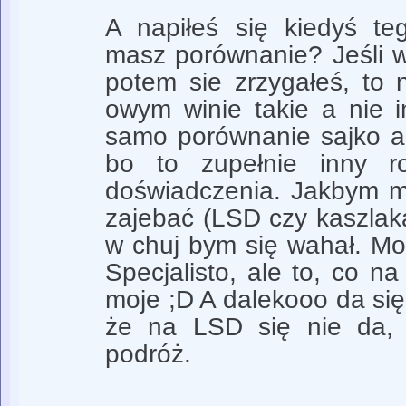
A napiłeś się kiedyś te
masz porównanie? Jeśli wy
potem sie zrzygałeś, to
owym winie takie a nie i
samo porównanie sajko a
bo to zupełnie inny ro
doświadczenia. Jakbym mi
zajebać (LSD czy kaszlak
w chuj bym się wahał. Mo
Specjalisto, ale to, co na
moje ;D A dalekooo da się
że na LSD się nie da, 
podróż.