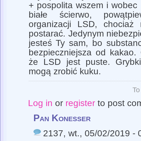
+ pospolita wszem i wobec 
białe ścierwo, powątp
organizacji LSD, chociaż
postarać. Jedynym niebezp
jesteś Ty sam, bo substan
bezpieczniejsza od kakao. 
że LSD jest puste. Grybki
mogą zrobić kuku.
To
Log in
or
register
to post co
Pan Konesser
2137
, wt., 05/02/2019 -