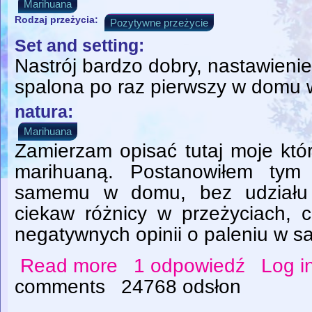
Marihuana
Rodzaj przeżycia:
Pozytywne przeżycie
Set and setting:
Nastrój bardzo dobry, nastawieni
spalona po raz pierwszy w domu 
natura:
Marihuana
Zamierzam opisać tutaj moje któ
marihuaną. Postanowiłem tym 
samemu w domu, bez udziału 
ciekaw różnicy w przeżyciach, c
negatywnych opinii o paleniu w s
Read more
1 odpowiedź
Log i
about Marihuana dobra także w samotnośc
comments
24768 odsłon