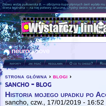
Znowu widzę pułkownika B. — olbrzymia kupa płynnych świń wylała mu si
Scena teatralna — na niej potwory sztuczne. Ohydny świnio ryj w zielone
raporty
jak pisać
regulamin
O co tu chodzi?
Regu
strona główna
›
blogi
›
you are here
sancho - blog
Historia mojego upadku po Ac
sancho
, czw., 17/01/2019 - 16:52