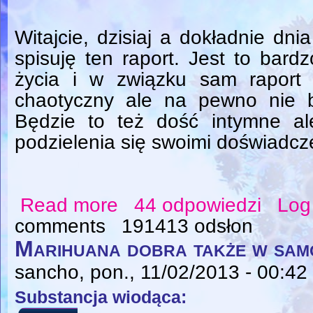
Witajcie, dzisiaj a dokładnie dn
spisuję ten raport. Jest to bar
życia i w związku sam raport
chaotyczny ale na pewno nie b
Będzie to też dość intymne 
podzielenia się swoimi doświadcz
Read more
44 odpowiedzi
Log
about Historia mojego upadku po Acodinie
comments
191413 odsłon
Marihuana dobra także w sam
sancho
, pon., 11/02/2013 - 00:42
Substancja wiodąca: