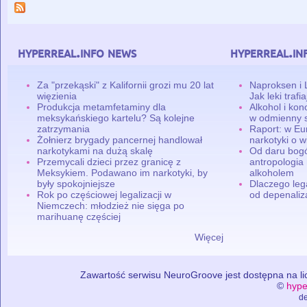
hyperreal.info news
hyperreal.in
Za "przekąski" z Kalifornii grozi mu 20 lat
Naproksen i 
więzienia
Jak leki traf
Produkcja metamfetaminy dla
Alkohol i ko
meksykańskiego kartelu? Są kolejne
w odmienny 
zatrzymania
Raport: w Eu
Żołnierz brygady pancernej handlował
narkotyki o w
narkotykami na dużą skalę
Od daru bogó
Przemycali dzieci przez granicę z
antropologia
Meksykiem. Podawano im narkotyki, by
alkoholem
były spokojniejsze
Dlaczego leg
Rok po częściowej legalizacji w
od depenaliza
Niemczech: młodzież nie sięga po
marihuanę częściej
Więcej
Zawartość serwisu NeuroGroove jest dostępna na lic
©
hype
de