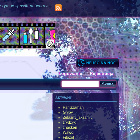
zy tym w sposób potworny.
Logowanie
Rejestracja
Szukaj
Formularz wyszukiwania
aktywni
PanSzaman
Gryby
Żelazny_aksamit
t.rydzyk
chacken
Wawoj
Filozof