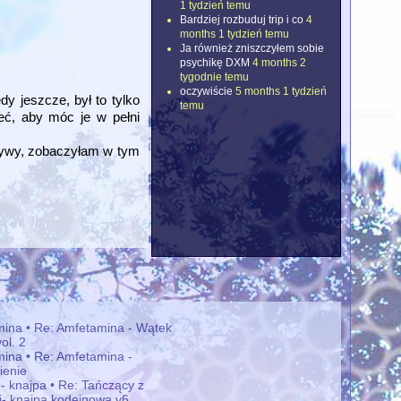
1 tydzień temu
Bardziej rozbuduj trip i co
4
months 1 tydzień temu
Ja również zniszczyłem sobie
psychikę DXM
4 months 2
tygodnie temu
oczywiście
5 months 1 tydzień
dy jeszcze, był to tylko
temu
eć, aby móc je w pełni
ktywy, zobaczyłam w tym
ina • Re: Amfetamina - Wątek
ol. 2
ina • Re: Amfetamina -
ienie
 - knajpa • Re: Tańczący z
mi- knajpa kodeinowa v6