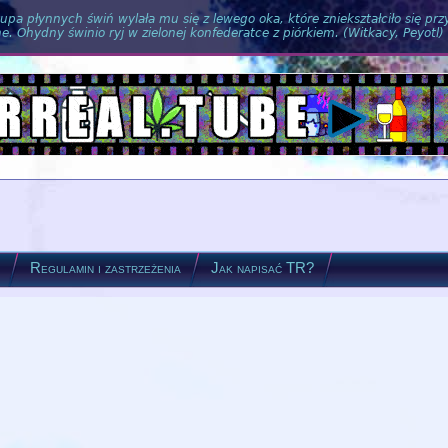
pa płynnych świń wylała mu się z lewego oka, które zniekształciło się pr
. Ohydny świnio ryj w zielonej konfederatce z piórkiem. (Witkacy, Peyotl)
?
Regulamin i zastrzeżenia
Jak napisać TR?