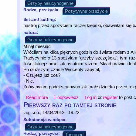
Grzyby halucynogenne
Rodzaj przeżycia:
Pozytywne przeżycie
Set and setting:
nastrój przed spożyciem raczej kiepski, obawiałam się ba
natura:
Grzyby halucynogenne
Minął miesiąc
Wróciłam na kilka pięknych godzin do świata rodem z Ali
Tradycyjnie o 13 spożyłam “grzyby szczęścia”, tym raz
ilości takiej samej jak ostatnim razem. Skład prawie iden
Po dłuższym czasie Wincenty zapytał;
- Czujesz już coś?
- Nic.
Znów byłam podekscytowna jak małe dziecko przed roz
Read more
about Cytrynowa planeta
1 odpowiedź
Log in
or
register
to post
Pierwszy raz po tamtej stronie
jaq
, sob., 14/04/2012 - 19:22
Substancja wiodąca:
Grzyby halucynogenne
Rodzaj przeżycia:
Tripraport