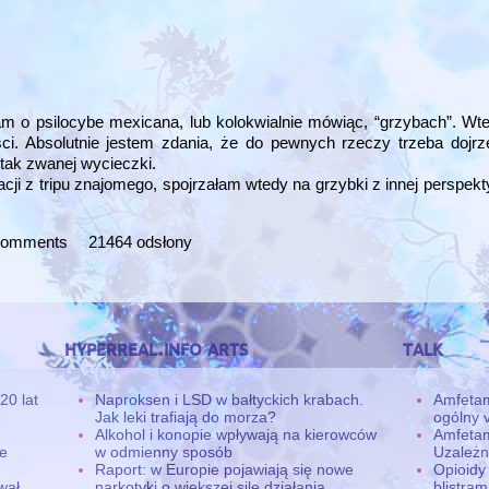
łam o psilocybe mexicana, lub kolokwialnie mówiąc, “grzybach”. Wte
i. Absolutnie jestem zdania, że do pewnych rzeczy trzeba dojrz
 tak zwanej wycieczki.
cji z tripu znajomego, spojrzałam wtedy na grzybki z innej perspe
 comments
21464 odsłony
hyperreal.info arts
talk
20 lat
Naproksen i LSD w bałtyckich krabach.
Amfetam
Jak leki trafiają do morza?
ogólny v
Alkohol i konopie wpływają na kierowców
Amfetam
ne
w odmienny sposób
Uzależn
Raport: w Europie pojawiają się nowe
Opioidy
wał
narkotyki o większej sile działania
blistra