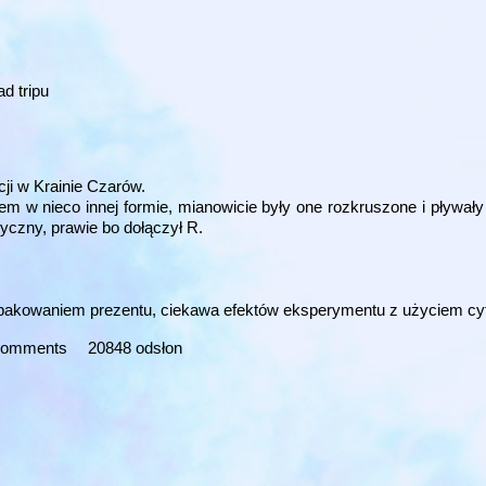
d tripu
cji w Krainie Czarów.
em w nieco innej formie, mianowicie były one rozkruszone i pływa
tyczny, prawie bo dołączył R.
pakowaniem prezentu, ciekawa efektów eksperymentu z użyciem cyt
 comments
20848 odsłon