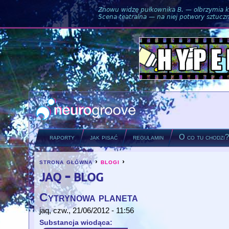
Znowu widzę pułkownika B. — olbrzymia ku
Scena teatralna — na niej potwory sztuczne
raporty
jak pisać
regulamin
O co tu chodzi
strona główna
›
blogi
›
you are here
jaq - blog
Cytrynowa planeta
jaq
, czw., 21/06/2012 - 11:56
Substancja wiodąca: