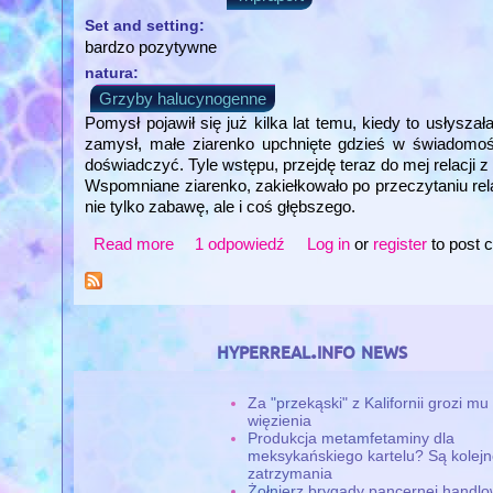
Set and setting:
bardzo pozytywne
natura:
Grzyby halucynogenne
Pomysł pojawił się już kilka lat temu, kiedy to usłysza
zamysł, małe ziarenko upchnięte gdzieś w świadomośc
doświadczyć. Tyle wstępu, przejdę teraz do mej relacji z
Wspomniane ziarenko, zakiełkowało po przeczytaniu rela
nie tylko zabawę, ale i coś głębszego.
Read more
about Pierwszy raz po tamtej stronie
1 odpowiedź
Log in
or
register
to post
hyperreal.info news
Za "przekąski" z Kalifornii grozi mu 
więzienia
Produkcja metamfetaminy dla
meksykańskiego kartelu? Są kolej
zatrzymania
Żołnierz brygady pancernej handlo