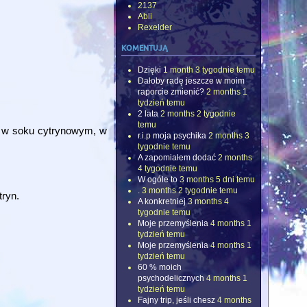
2137
Abli
Rexelder
komentują
Dzięki
1 month 3 tygodnie temu
Dałoby radę jeszcze w moim
raporcie zmienić?
2 months 1
tydzień temu
2 lata
2 months 2 tygodnie
temu
ły w soku cytrynowym, w
r.i.p moja psychika
2 months 3
tygodnie temu
A zapomiałem dodać
2 months
4 tygodnie temu
W ogóle to
3 months 5 dni temu
.
3 months 2 tygodnie temu
ryn.
A konkretniej
3 months 4
tygodnie temu
Moje przemyślenia
4 months 1
tydzień temu
Moje przemyślenia
4 months 1
tydzień temu
60 % moich
psychodelicznych
4 months 1
tydzień temu
Fajny trip, jeśli chesz
4 months