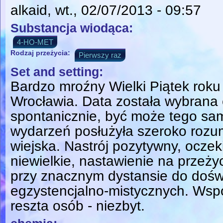
alkaid
, wt., 02/07/2013 - 09:57
Substancja wiodąca:
4-HO-MET
Rodzaj przeżycia:
Pierwszy raz
Set and setting:
Bardzo mroźny Wielki Piątek roku
Wrocławia. Data została wybrana 
spontanicznie, być może tego sa
wydarzeń posłużyła szeroko rozu
wiejska. Nastrój pozytywny, oczek
niewielkie, nastawienie na przeż
przy znacznym dystansie do doś
egzystencjalno-mistycznych. Wspó
reszta osób - niezbyt.