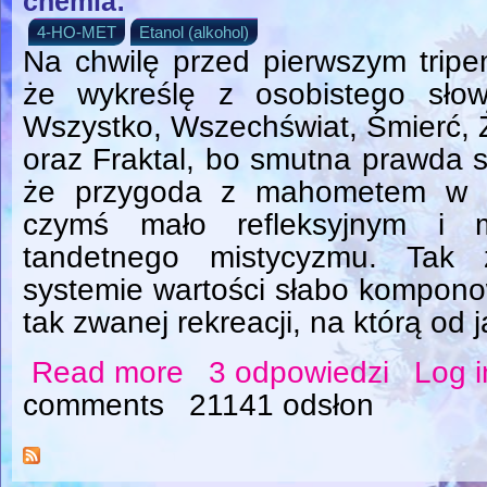
chemia:
4-HO-MET
Etanol (alkohol)
Na chwilę przed pierwszym tripe
że wykreślę z osobistego słow
Wszystko, Wszechświat, Śmierć, Ż
oraz Fraktal, bo smutna prawda s
że przygoda z mahometem w z
czymś mało refleksyjnym i m
tandetnego mistycyzmu. Tak 
systemie wartości słabo kompono
tak zwanej rekreacji, na którą od 
Read more
3 odpowiedzi
Log i
about Jezus Chrystus Świeżo Ukrzyżowa
comments
21141 odsłon