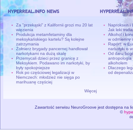
hyperreal.info news
hyperreal.in
Za "przekąski" z Kalifornii grozi mu 20 lat
Naproksen i 
więzienia
Jak leki traf
Produkcja metamfetaminy dla
Alkohol i ko
meksykańskiego kartelu? Są kolejne
w odmienny 
zatrzymania
Raport: w Eu
Żołnierz brygady pancernej handlował
narkotyki o w
narkotykami na dużą skalę
Od daru bogó
Przemycali dzieci przez granicę z
antropologia
Meksykiem. Podawano im narkotyki, by
alkoholem
były spokojniejsze
Dlaczego leg
Rok po częściowej legalizacji w
od depenaliza
Niemczech: młodzież nie sięga po
marihuanę częściej
Więcej
Zawartość serwisu NeuroGroove jest dostępna na lic
©
hype
de